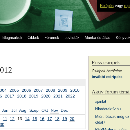
Belépés
vagy
reg
Blogmarkok
Cikkek
Fórumok
Levlisták
Munka és állás
Könyve
Friss csiripek
2012
Csiripek betöltése…
további csiripek»
004
2005
2006
2007
2008
2009
2010
Aktív fórum témá
6
2017
2018
2019
2020
2021
2022
ajánlat
hibadetektív.hu
Jún
Júl
Aug
Szep
Okt
Nov
Dec
Miért létezik még ez
11
12
13
14
15
16
17
18
19
20
oldal?
30
PHPMailer mauális