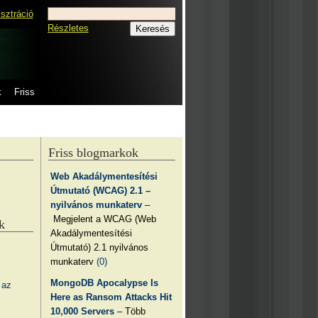
isztráció
Részletes
k
Friss
Friss blogmarkok
Web Akadálymentesítési
Útmutató (WCAG) 2.1 –
nyilvános munkaterv
–
Megjelent a WCAG (Web
k
Akadálymentesítési
Útmutató) 2.1 nyilvános
munkaterv
(0)
MongoDB Apocalypse Is
 az
Here as Ransom Attacks Hit
10,000 Servers
– Több