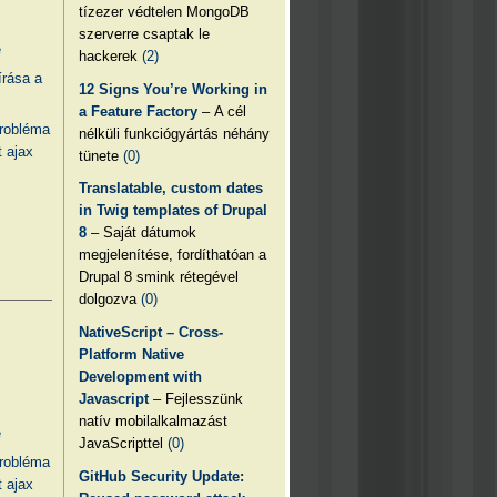
tízezer védtelen MongoDB
szerverre csaptak le
e
hackerek
(2)
írása a
12 Signs You’re Working in
a Feature Factory
– A cél
probléma
nélküli funkciógyártás néhány
 ajax
tünete
(0)
Translatable, custom dates
in Twig templates of Drupal
8
– Saját dátumok
megjelenítése, fordíthatóan a
Drupal 8 smink rétegével
dolgozva
(0)
NativeScript – Cross-
Platform Native
Development with
Javascript
– Fejlesszünk
natív mobilalkalmazást
e
JavaScripttel
(0)
probléma
GitHub Security Update:
 ajax