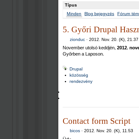
Típus
Minden
Blog bejegyzés
Fórum té
5. Győri Drupal Hasz
zionduc
·
2012. Nov. 20. (K), 21.37
November utolsó keddjén,
2012. nov
Győrben a Laposon.
Drupal
közösség
rendezvény
Contact form Script
bicos
·
2012. Nov. 20. (K), 11.53