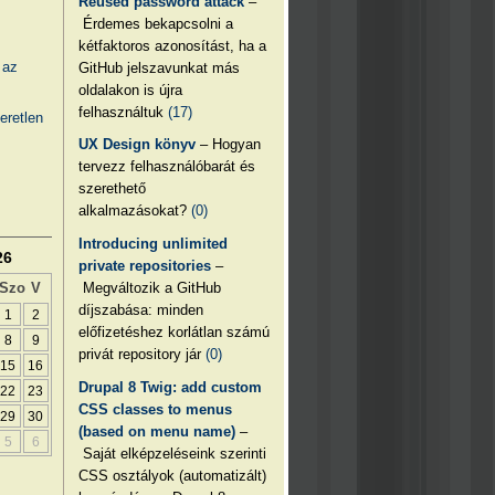
Reused password attack
–
Érdemes bekapcsolni a
kétfaktoros azonosítást, ha a
 az
GitHub jelszavunkat más
oldalakon is újra
felhasználtuk
(17)
eretlen
UX Design könyv
– Hogyan
tervezz felhasználóbarát és
szerethető
alkalmazásokat?
(0)
Introducing unlimited
26
private repositories
–
Megváltozik a GitHub
Szo
V
díjszabása: minden
1
2
előfizetéshez korlátlan számú
8
9
privát repository jár
(0)
15
16
Drupal 8 Twig: add custom
22
23
CSS classes to menus
29
30
(based on menu name)
–
5
6
Saját elképzeléseink szerinti
CSS osztályok (automatizált)