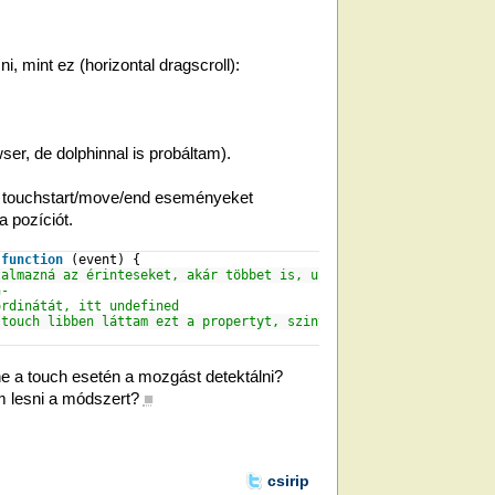
i, mint ez (horizontal dragscroll):
ser, de dolphinnal is probáltam).
a touchstart/move/end eseményeket
 pozíciót.
,
function
(event) {
talmazná az érinteseket, akár többet is, undefined
n-
ordinátát, itt undefined
 touch libben láttam ezt a propertyt, szintén undefined
e a touch esetén a mozgást detektálni?
om lesni a módszert?
■
csirip