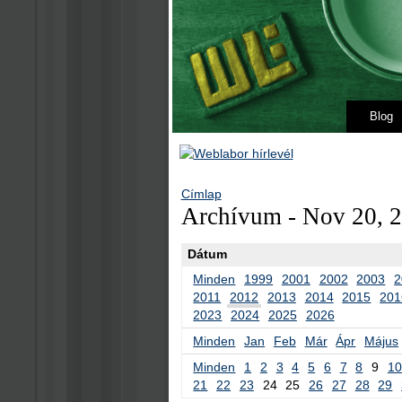
Blog
Címlap
Archívum - Nov 20, 
Dátum
Minden
1999
2001
2002
2003
2
2011
2012
2013
2014
2015
201
2023
2024
2025
2026
Minden
Jan
Feb
Már
Ápr
Május
Minden
1
2
3
4
5
6
7
8
9
10
21
22
23
24
25
26
27
28
29