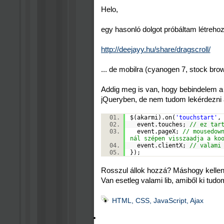
Helo,
egy hasonló dolgot próbáltam létrehozn
http://deejayy.hu/share/dragscroll/
... de mobilra (cyanogen 7, stock brow
Addig meg is van, hogy bebindelem 
jQueryben, de nem tudom lekérdezni a
$(akarmi).on(
'touchstart'
event.touches;
// ez tar
event.pageX;
// mousedow
nál szépen visszaadja a ko
event.clientX;
// valami
});
Rosszul állok hozzá? Máshogy kellen
Van esetleg valami lib, amiből ki tud
HTML, CSS, JavaScript, Ajax