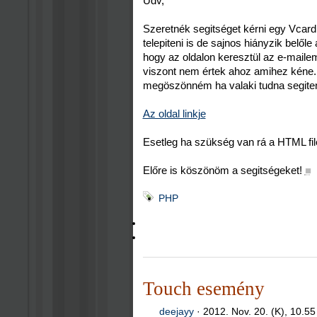
Üdv,
Szeretnék segitséget kérni egy Vcar
telepiteni is de sajnos hiányzik belől
hogy az oldalon keresztül az e-mailem
viszont nem értek ahoz amihez kéne.
megöszönném ha valaki tudna segiten
Az oldal linkje
Esetleg ha szükség van rá a HTML file-
Előre is köszönöm a segitségeket!
■
PHP
Touch esemény
deejayy
·
2012. Nov. 20. (K), 10.55