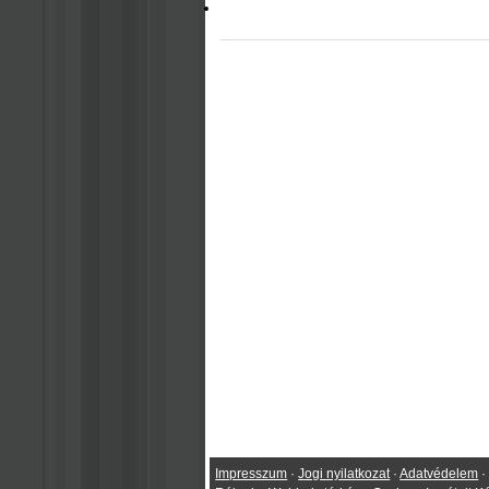
Impresszum
·
Jogi nyilatkozat
·
Adatvédelem