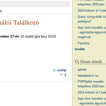
telepítése 2025-ben
ma
2024 Advent of Cod
Query string érték ki
nálói Találkozó
weblapra?
Ajax form kezelési 
- egymásba ágyazott
ember 27-én
19 órától újra lesz DUG
meghívás
Passkey
tovább
Új fórum témák
ajánlat
csirip
1
hibadetektív.hu
PHPMailer mauális
telepítése 2025-ben
2024 Advent of Cod
Ajax form kezelési 
- egymásba ágyazott