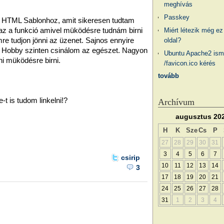
meghívás
Passkey
d HTML Sablonhoz, amit sikeresen tudtam
e az a funkció amivel müködésre tudnám birni
Miért létezik még ez
re tudjon jönni az üzenet. Sajnos ennyire
oldal?
 Hobby szinten csinálom az egészet. Nagyon
Ubuntu Apache2 ism
i müködésre birni.
/favicon.ico kérés
tovább
t is tudom linkelni!?
Archívum
augusztus 20
H
K
Sze
Cs
P
27
28
29
30
31
3
4
5
6
7
csirip
10
11
12
13
14
3
17
18
19
20
21
24
25
26
27
28
31
1
2
3
4