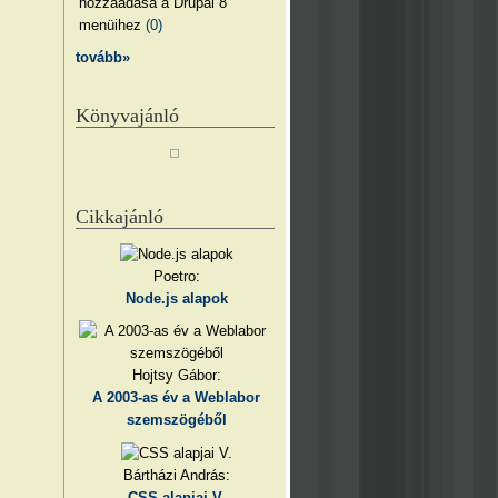
hozzáadása a Drupal 8
menüihez
(0)
tovább»
Könyvajánló
Cikkajánló
Poetro:
Node.js alapok
Hojtsy Gábor:
A 2003-as év a Weblabor
szemszögéből
Bártházi András:
CSS alapjai V.