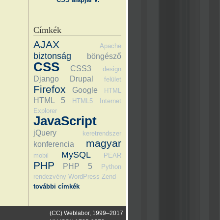
Címkék
AJAX
Apache
biztonság
böngésző
CSS
CSS3
design
Django
Drupal
felület
Firefox
Google
HTML
HTML 5
HTML5
Internet
Explorer
JavaScript
jQuery
keretrendszer
magyar
konferencia
MySQL
mobil
PEAR
PHP
PHP 5
Python
rendezvény
WordPress
Zend
további címkék
(CC) Weblabor, 1999–2017