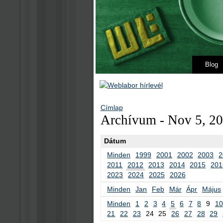
Blog
Címlap
Archívum - Nov 5, 2
Dátum
Minden
1999
2001
2002
2003
2
2011
2012
2013
2014
2015
201
2023
2024
2025
2026
Minden
Jan
Feb
Már
Ápr
Május
Minden
1
2
3
4
5
6
7
8
9
10
21
22
23
24
25
26
27
28
29