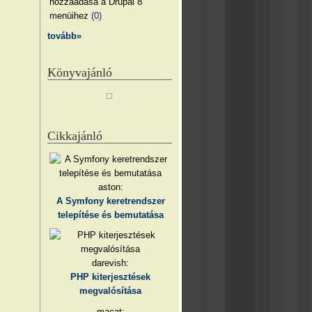
hozzáadása a Drupal 8
menüihez
(0)
tovább»
Könyvajánló
Cikkajánló
aston:
A Symfony keretrendszer
telepítése és bemutatása
darevish:
PHP kiterjesztések
megvalósítása
macat: