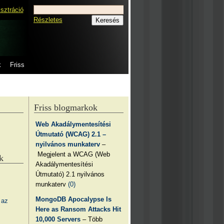
isztráció
Részletes
k
Friss
Friss blogmarkok
Web Akadálymentesítési
Útmutató (WCAG) 2.1 –
nyilvános munkaterv
–
Megjelent a WCAG (Web
k
Akadálymentesítési
Útmutató) 2.1 nyilvános
munkaterv
(0)
MongoDB Apocalypse Is
 az
Here as Ransom Attacks Hit
10,000 Servers
– Több