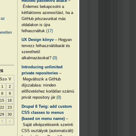
Reused password attack
–
Érdemes bekapcsolni a
kétfaktoros azonosítást, ha a
 az
GitHub jelszavunkat más
oldalakon is újra
felhasználtuk
(17)
eretlen
UX Design könyv
– Hogyan
tervezz felhasználóbarát és
szerethető
alkalmazásokat?
(0)
Introducing unlimited
26
private repositories
–
Megváltozik a GitHub
Szo
V
díjszabása: minden
1
2
előfizetéshez korlátlan számú
8
9
privát repository jár
(0)
15
16
Drupal 8 Twig: add custom
22
23
CSS classes to menus
29
30
(based on menu name)
–
5
6
Saját elképzeléseink szerinti
CSS osztályok (automatizált)