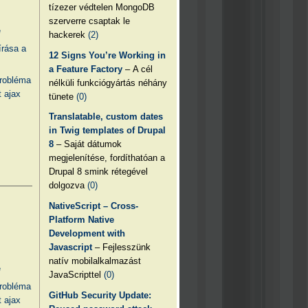
tízezer védtelen MongoDB
szerverre csaptak le
e
hackerek
(2)
írása a
12 Signs You’re Working in
a Feature Factory
– A cél
probléma
nélküli funkciógyártás néhány
 ajax
tünete
(0)
Translatable, custom dates
in Twig templates of Drupal
8
– Saját dátumok
megjelenítése, fordíthatóan a
Drupal 8 smink rétegével
dolgozva
(0)
NativeScript – Cross-
Platform Native
Development with
Javascript
– Fejlesszünk
natív mobilalkalmazást
e
JavaScripttel
(0)
probléma
GitHub Security Update:
 ajax