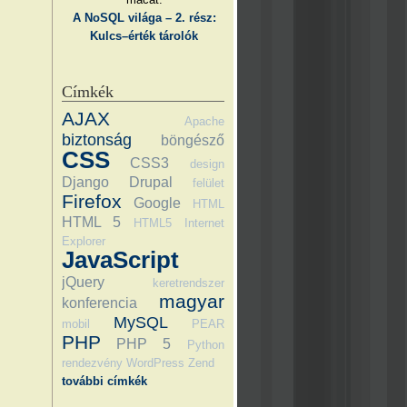
A NoSQL világa – 2. rész:
Kulcs–érték tárolók
Címkék
AJAX
Apache
biztonság
böngésző
CSS
CSS3
design
Django
Drupal
felület
Firefox
Google
HTML
HTML 5
HTML5
Internet
Explorer
JavaScript
jQuery
keretrendszer
magyar
konferencia
MySQL
mobil
PEAR
PHP
PHP 5
Python
rendezvény
WordPress
Zend
további címkék