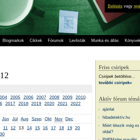
Belépés
vagy
reg
Blogmarkok
Cikkek
Fórumok
Levlisták
Munka és állás
Könyve
Friss csiripek
012
Csiripek betöltése…
további csiripek»
004
2005
2006
2007
2008
2009
2010
Aktív fórum témá
6
2017
2018
2019
2020
2021
2022
ajánlat
hibadetektív.hu
Jún
Júl
Aug
Szep
Okt
Nov
Dec
Miért létezik még ez
11
12
13
14
15
16
17
18
19
20
oldal?
30
PHPMailer mauális