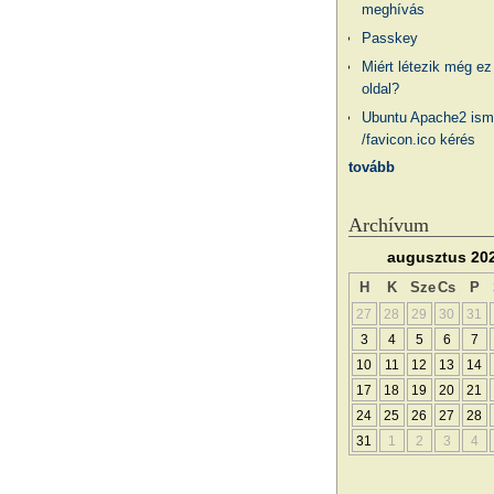
meghívás
Passkey
Miért létezik még ez
oldal?
Ubuntu Apache2 ism
/favicon.ico kérés
tovább
Archívum
augusztus 20
H
K
Sze
Cs
P
27
28
29
30
31
3
4
5
6
7
10
11
12
13
14
17
18
19
20
21
24
25
26
27
28
31
1
2
3
4