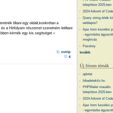
telepítése 2025-ben
2024 Advent of Cod
Query string érték ki
retnék tiltani egy oldalt,konkrétan a
weblapra?
ó és a Hirfolyam részemet szeretném letiltani
Ajax form kezelési 
Ebben kérnék egy kis segítséget
■
- egymásba ágyazott
meghívás
Passkey
csirip
tovább
4
Új fórum témák
ajánlat
hibadetektív.hu
PHPMailer mauális
telepítése 2025-ben
2024 Advent of Cod
Ajax form kezelési 
- egymásba ágyazott