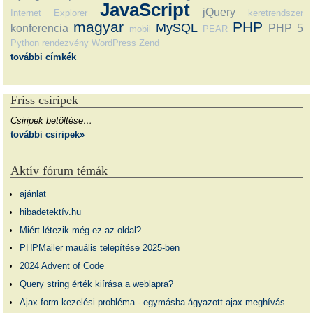
JavaScript
jQuery
Internet Explorer
keretrendszer
magyar
PHP
MySQL
konferencia
PHP 5
mobil
PEAR
Python
rendezvény
WordPress
Zend
további címkék
Friss csiripek
Csiripek betöltése…
további csiripek»
Aktív fórum témák
ajánlat
hibadetektív.hu
Miért létezik még ez az oldal?
PHPMailer mauális telepítése 2025-ben
2024 Advent of Code
Query string érték kiírása a weblapra?
Ajax form kezelési probléma - egymásba ágyazott ajax meghívás