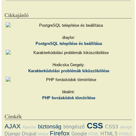
Cikkajánló
dtaylor:
PostgreSQL telepítése és beállítása
Hodicska Gergely:
Karakterkódolási problémák kiküszöbölése
bbalint:
PHP forráskódok tömörítése
Címkék
CSS
AJAX
biztonság
böngésző
CSS3
Apache
design
Firefox
Django
Drupal
Google
HTML 5
felület
HTML
HTML5