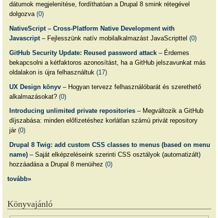
dátumok megjelenítése, fordíthatóan a Drupal 8 smink rétegével
dolgozva
(0)
NativeScript – Cross-Platform Native Development with
Javascript
– Fejlesszünk natív mobilalkalmazást JavaScripttel
(0)
GitHub Security Update: Reused password attack
– Érdemes
bekapcsolni a kétfaktoros azonosítást, ha a GitHub jelszavunkat más
oldalakon is újra felhasználtuk
(17)
UX Design könyv
– Hogyan tervezz felhasználóbarát és szerethető
alkalmazásokat?
(0)
Introducing unlimited private repositories
– Megváltozik a GitHub
díjszabása: minden előfizetéshez korlátlan számú privát repository
jár
(0)
Drupal 8 Twig: add custom CSS classes to menus (based on menu
name)
– Saját elképzeléseink szerinti CSS osztályok (automatizált)
hozzáadása a Drupal 8 menüihez
(0)
tovább»
Könyvajánló