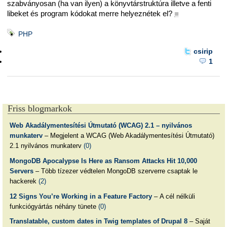
szabványosan (ha van ilyen) a könyvtárstruktúra illetve a fenti
libeket és program kódokat merre helyeznétek el?
■
PHP
csirip
1
Friss blogmarkok
Web Akadálymentesítési Útmutató (WCAG) 2.1 – nyilvános
munkaterv
– Megjelent a WCAG (Web Akadálymentesítési Útmutató)
2.1 nyilvános munkaterv
(0)
MongoDB Apocalypse Is Here as Ransom Attacks Hit 10,000
Servers
– Több tízezer védtelen MongoDB szerverre csaptak le
hackerek
(2)
12 Signs You’re Working in a Feature Factory
– A cél nélküli
funkciógyártás néhány tünete
(0)
Translatable, custom dates in Twig templates of Drupal 8
– Saját