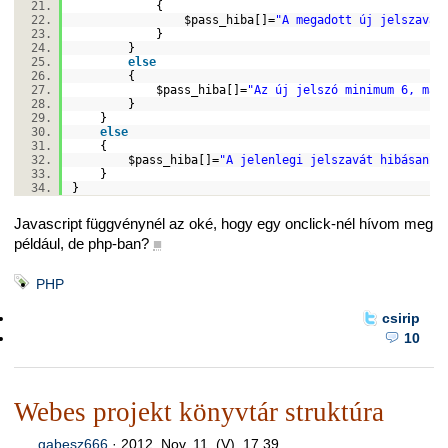
{
$pass_hiba
[]=
"A megadott új jelszavak
}
}
else
{
$pass_hiba
[]=
"Az új jelszó minimum 6, max
}
}
else
{
$pass_hiba
[]=
"A jelenlegi jelszavát hibásan a
}
}
Javascript függvénynél az oké, hogy egy onclick-nél hívom meg
például, de php-ban?
■
PHP
csirip
10
Webes projekt könyvtár struktúra
gabesz666
·
2012. Nov. 11. (V), 17.39