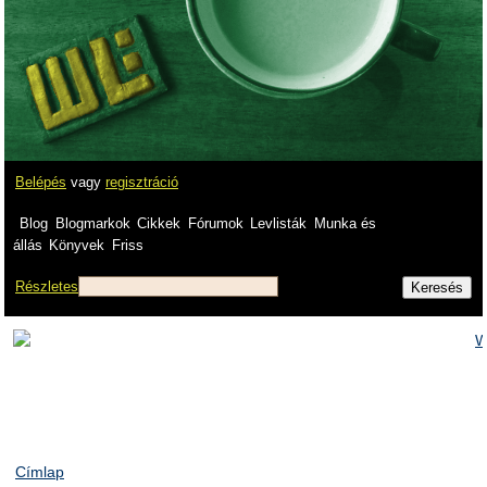
Belépés
vagy
regisztráció
Blog
Blogmarkok
Cikkek
Fórumok
Levlisták
Munka és
állás
Könyvek
Friss
Részletes
Címlap