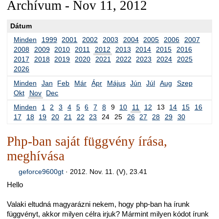
Archívum - Nov 11, 2012
Dátum
Minden
1999
2001
2002
2003
2004
2005
2006
2007
2008
2009
2010
2011
2012
2013
2014
2015
2016
2017
2018
2019
2020
2021
2022
2023
2024
2025
2026
Minden
Jan
Feb
Már
Ápr
Május
Jún
Júl
Aug
Szep
Okt
Nov
Dec
Minden
1
2
3
4
5
6
7
8
9
10
11
12
13
14
15
16
17
18
19
20
21
22
23
24
25
26
27
28
29
30
Php-ban saját függvény írása,
meghívása
geforce9600gt
·
2012. Nov. 11. (V), 23.41
Hello
Valaki eltudná magyarázni nekem, hogy php-ban ha írunk
függvényt, akkor milyen célra irjuk? Mármint milyen kódot írunk