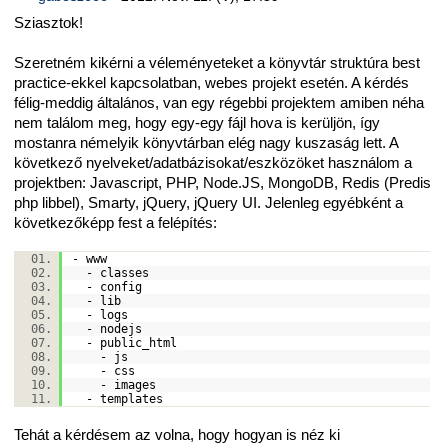
Sziasztok!
Szeretném kikérni a véleményeteket a könyvtár struktúra best
practice-ekkel kapcsolatban, webes projekt esetén. A kérdés
félig-meddig általános, van egy régebbi projektem amiben néha
nem találom meg, hogy egy-egy fájl hova is kerüljön, így
mostanra némelyik könyvtárban elég nagy kuszaság lett. A
következő nyelveket/adatbázisokat/eszközöket használom a
projektben: Javascript, PHP, Node.JS, MongoDB, Redis (Predis
php libbel), Smarty, jQuery, jQuery UI. Jelenleg egyébként a
következőképp fest a felépítés:
- www
- classes
- config
- lib
- logs
- nodejs
- public_html
- js
- css
- images
- templates
Tehát a kérdésem az volna, hogy hogyan is néz ki