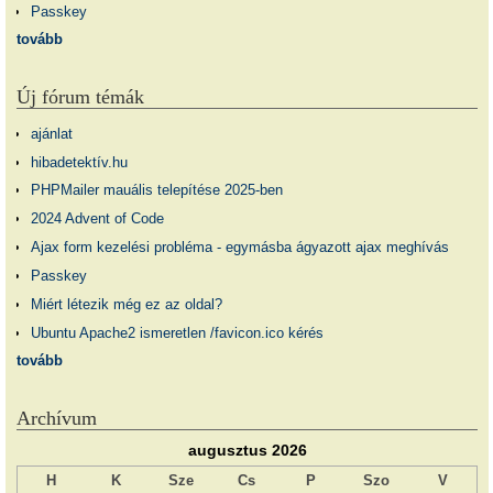
Passkey
tovább
Új fórum témák
ajánlat
hibadetektív.hu
PHPMailer mauális telepítése 2025-ben
2024 Advent of Code
Ajax form kezelési probléma - egymásba ágyazott ajax meghívás
Passkey
Miért létezik még ez az oldal?
Ubuntu Apache2 ismeretlen /favicon.ico kérés
tovább
Archívum
augusztus 2026
H
K
Sze
Cs
P
Szo
V