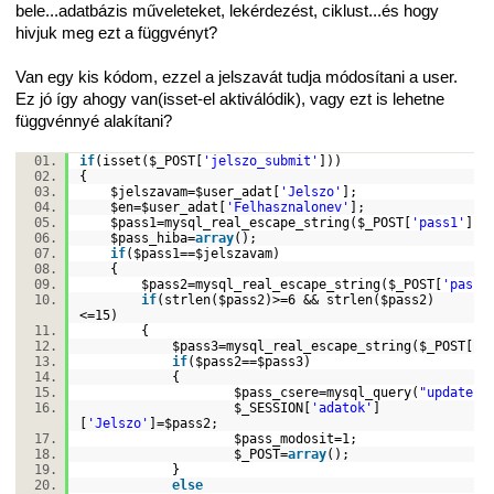
bele...adatbázis műveleteket, lekérdezést, ciklust...és hogy
hivjuk meg ezt a függvényt?
Van egy kis kódom, ezzel a jelszavát tudja módosítani a user.
Ez jó így ahogy van(isset-el aktiválódik), vagy ezt is lehetne
függvénnyé alakítani?
if
(isset(
$_POST
[
'jelszo_submit'
]))
{
$jelszavam
=
$user_adat
[
'Jelszo'
];
$en
=
$user_adat
[
'Felhasznalonev'
];
$pass1
=mysql_real_escape_string(
$_POST
[
'pass1'
])
$pass_hiba
=
array
();
if
(
$pass1
==
$jelszavam
)
{
$pass2
=mysql_real_escape_string(
$_POST
[
'pass2
if
(
strlen
(
$pass2
)>=6 &&
strlen
(
$pass2
)
<=15)
{
$pass3
=mysql_real_escape_string(
$_POST
[
'p
if
(
$pass2
==
$pass3
)
{
$pass_csere
=mysql_query(
"update r
$_SESSION
[
'adatok'
]
[
'Jelszo'
]=
$pass2
;
$pass_modosit
=1;
$_POST
=
array
();
}
else