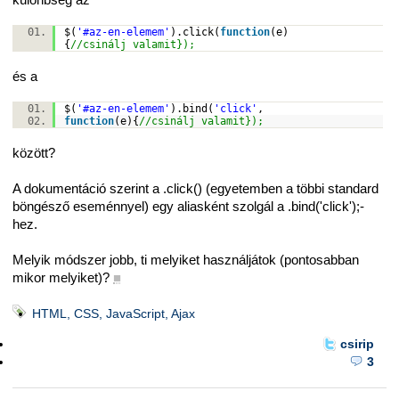
$(
'#az-en-elemem'
).click(
function
(e)
{
//csinálj valamit});
és a
$(
'#az-en-elemem'
).bind(
'click'
,
function
(e){
//csinálj valamit});
között?
A dokumentáció szerint a .click() (egyetemben a többi standard
böngésző eseménnyel) egy aliasként szolgál a .bind('click');-
hez.
Melyik módszer jobb, ti melyiket használjátok (pontosabban
mikor melyiket)?
■
HTML, CSS, JavaScript, Ajax
csirip
3