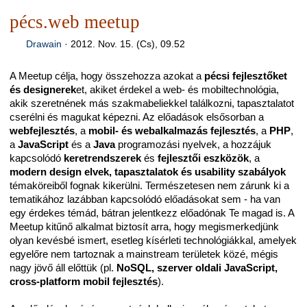
pécs.web meetup
Drawain
·
2012. Nov. 15. (Cs), 09.52
A Meetup célja, hogy összehozza azokat a
pécsi fejlesztőket
és designerek
et, akiket érdekel a web- és mobiltechnológia,
akik szeretnének más szakmabeliekkel találkozni, tapasztalatot
cserélni és magukat képezni. Az előadások elsősorban a
webfejlesztés
, a
mobil- és webalkalmazás fejlesztés
, a
PHP
,
a
JavaScript
és a
Java
programozási nyelvek, a hozzájuk
kapcsolódó
keretrendszerek
és
fejlesztői eszközök
, a
modern design elvek, tapasztalatok és usability szabályok
témaköreiből fognak kikerülni. Természetesen nem zárunk ki a
tematikához lazábban kapcsolódó előadásokat sem - ha van
egy érdekes témád, bátran jelentkezz előadónak Te magad is. A
Meetup kitűnő alkalmat biztosít arra, hogy megismerkedjünk
olyan kevésbé ismert, esetleg kísérleti technológiákkal, amelyek
egyelőre nem tartoznak a mainstream területek közé, mégis
nagy jövő áll előttük (pl.
NoSQL, szerver oldali JavaScript,
cross-platform mobil fejlesztés
).