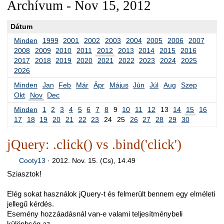
Archívum - Nov 15, 2012
Dátum
Minden
1999
2001
2002
2003
2004
2005
2006
2007
2008
2009
2010
2011
2012
2013
2014
2015
2016
2017
2018
2019
2020
2021
2022
2023
2024
2025
2026
Minden
Jan
Feb
Már
Ápr
Május
Jún
Júl
Aug
Szep
Okt
Nov
Dec
Minden
1
2
3
4
5
6
7
8
9
10
11
12
13
14
15
16
17
18
19
20
21
22
23
24
25
26
27
28
29
30
jQuery: .click() vs .bind('click')
Cooty13
·
2012. Nov. 15. (Cs), 14.49
Sziasztok!
Elég sokat használok jQuery-t és felmerült bennem egy elméleti
jellegű kérdés.
Esemény hozzáadásnál van-e valami teljesítménybeli
különbség az