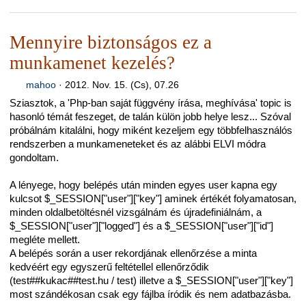
Mennyire biztonságos ez a
munkamenet kezelés?
mahoo
·
2012. Nov. 15. (Cs), 07.26
Sziasztok, a 'Php-ban saját függvény írása, meghívása' topic is
hasonló témát feszeget, de talán külön jobb helye lesz... Szóval
próbálnám kitalálni, hogy miként kezeljem egy többfelhasználós
rendszerben a munkameneteket és az alábbi ELVI módra
gondoltam.
A lényege, hogy belépés után minden egyes user kapna egy
kulcsot $_SESSION["user"]["key"] aminek értékét folyamatosan,
minden oldalbetöltésnél vizsgálnám és újradefiniálnám, a
$_SESSION["user"]["logged"] és a $_SESSION["user"]["id"]
megléte mellett.
A belépés során a user rekordjának ellenőrzése a minta
kedvéért egy egyszerű feltétellel ellenőrződik
(test##kukac##test.hu / test) illetve a $_SESSION["user"]["key"]
most szándékosan csak egy fájlba íródik és nem adatbazásba.