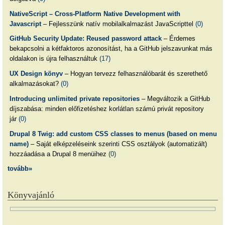
NativeScript – Cross-Platform Native Development with
Javascript
– Fejlesszünk natív mobilalkalmazást JavaScripttel
(0)
GitHub Security Update: Reused password attack
– Érdemes
bekapcsolni a kétfaktoros azonosítást, ha a GitHub jelszavunkat más
oldalakon is újra felhasználtuk
(17)
UX Design könyv
– Hogyan tervezz felhasználóbarát és szerethető
alkalmazásokat?
(0)
Introducing unlimited private repositories
– Megváltozik a GitHub
díjszabása: minden előfizetéshez korlátlan számú privát repository
jár
(0)
Drupal 8 Twig: add custom CSS classes to menus (based on menu
name)
– Saját elképzeléseink szerinti CSS osztályok (automatizált)
hozzáadása a Drupal 8 menüihez
(0)
tovább»
Könyvajánló