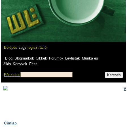
Belépés
vagy
regisztráció
Blog
Blogmarkok
Cikkek
Fórumok
Levlisták
Munka és
állás
Könyvek
Friss
Részletes
Címlap