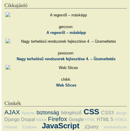
Cikkajánló
gerzson:
A regexről – másképp
janoszen:
Nagy terhelésű rendszerek fejlesztése 4. – Üzemeltetés
chikk:
Web Slices
Címkék
CSS
AJAX
biztonság
böngésző
CSS3
Apache
design
Firefox
Django
Drupal
Google
HTML 5
felület
HTML
HTML5
JavaScript
jQuery
Internet Explorer
keretrendszer