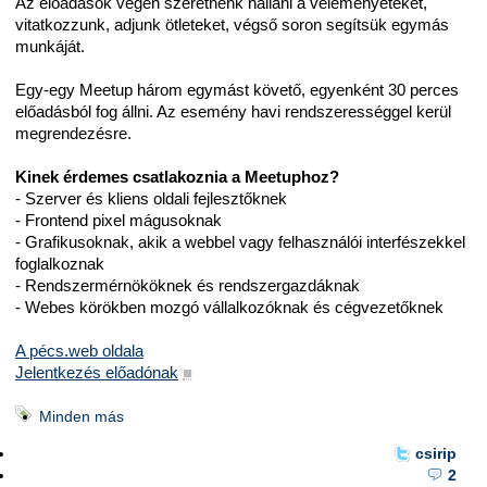
Az előadások végén szeretnénk hallani a véleményeteket,
vitatkozzunk, adjunk ötleteket, végső soron segítsük egymás
munkáját.
Egy-egy Meetup három egymást követő, egyenként 30 perces
előadásból fog állni. Az esemény havi rendszerességgel kerül
megrendezésre.
Kinek érdemes csatlakoznia a Meetuphoz?
- Szerver és kliens oldali fejlesztőknek
- Frontend pixel mágusoknak
- Grafikusoknak, akik a webbel vagy felhasználói interfészekkel
foglalkoznak
- Rendszermérnököknek és rendszergazdáknak
- Webes körökben mozgó vállalkozóknak és cégvezetőknek
A pécs.web oldala
Jelentkezés előadónak
■
Minden más
csirip
2