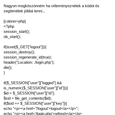
Nagyon megköszönném ha véleményeznétek a kódot és
segítenétek jóbbá tenni...
[colorer=php]
<?php
session_start();
ob_start();
if(isset($_GET["logout"])){
session_destroy();
session_regenerate_id(true);
header("Location: ./login.php");
die();
}
if($_SESSION["user"]["logged"] &&
is_numeric($_SESSION["user"]["id"])){
$id = $_SESSION["user"]["id"];
$sid = file_get_contents($id);
if($sid == $_SESSION["user"]["key"]){
echo "<p><a href='?logout'>logout</a></p>";
echo "<p><a href='/login.php'>refresh</a></p>