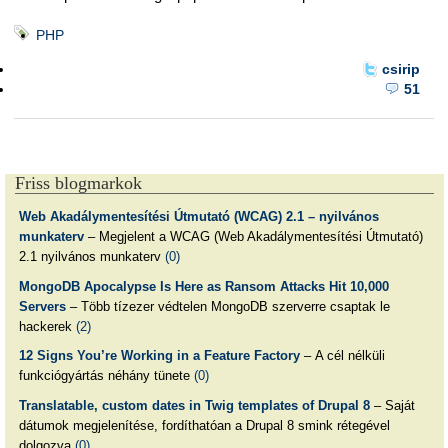
PHP
csirip
51
Friss blogmarkok
Web Akadálymentesítési Útmutató (WCAG) 2.1 – nyilvános
munkaterv
– Megjelent a WCAG (Web Akadálymentesítési Útmutató)
2.1 nyilvános munkaterv
(0)
MongoDB Apocalypse Is Here as Ransom Attacks Hit 10,000
Servers
– Több tízezer védtelen MongoDB szerverre csaptak le
hackerek
(2)
12 Signs You’re Working in a Feature Factory
– A cél nélküli
funkciógyártás néhány tünete
(0)
Translatable, custom dates in Twig templates of Drupal 8
– Saját
dátumok megjelenítése, fordíthatóan a Drupal 8 smink rétegével
dolgozva
(0)