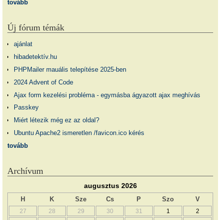
tovább
Új fórum témák
ajánlat
hibadetektív.hu
PHPMailer mauális telepítése 2025-ben
2024 Advent of Code
Ajax form kezelési probléma - egymásba ágyazott ajax meghívás
Passkey
Miért létezik még ez az oldal?
Ubuntu Apache2 ismeretlen /favicon.ico kérés
tovább
Archívum
augusztus 2026
H
K
Sze
Cs
P
Szo
V
27
28
29
30
31
1
2