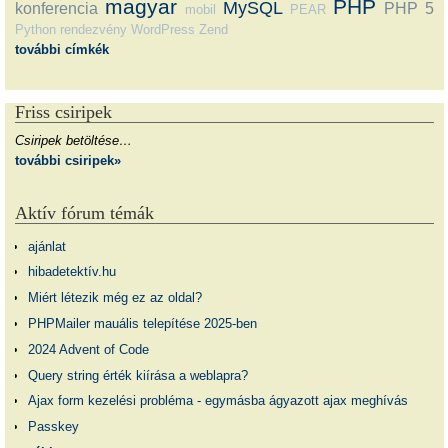
magyar
PHP
MySQL
konferencia
PHP 5
mobil
PEAR
Python
rendezvény
WordPress
Zend
további címkék
Friss csiripek
Csiripek betöltése…
további csiripek»
Aktív fórum témák
ajánlat
hibadetektív.hu
Miért létezik még ez az oldal?
PHPMailer mauális telepítése 2025-ben
2024 Advent of Code
Query string érték kiírása a weblapra?
Ajax form kezelési probléma - egymásba ágyazott ajax meghívás
Passkey