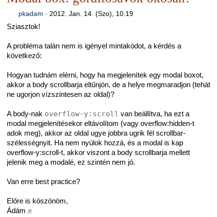
pkadam
·
2012. Jan. 14. (Szo), 10.19
Sziasztok!
A probléma talán nem is igényel mintakódot, a kérdés a
következő:
Hogyan tudnám elérni, hogy ha megjelenítek egy modal boxot,
akkor a body scrollbarja eltűnjön, de a helye megmaradjon (tehát
ne ugorjon vízszintesen az oldal)?
A body-nak
overflow-y:scroll
van beállítva, ha ezt a
modal megjelenítésekor eltávolítom (vagy overflow:hidden-t
adok meg), akkor az oldal ugye jobbra ugrik fél scrollbar-
szélességnyit. Ha nem nyúlok hozzá, és a modal is kap
overflow-y:scroll-t, akkor viszont a body scrollbarja mellett
jelenik meg a modalé, ez szintén nem jó.
Van erre best practice?
Előre is köszönöm,
Ádám
■