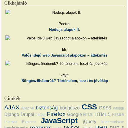
Cikkajánló
Poetro:
Node.js alapok II.
bh:
Valós idejű web Javascript alapokon – áttekintés
kgyt:
Böngészőháborúk? Történelem, teszt és jövőkép
Címkék
CSS
AJAX
biztonság
böngésző
CSS3
Apache
design
Firefox
Django
Drupal
Google
HTML 5
felület
HTML
HTML5
JavaScript
jQuery
Internet Explorer
keretrendszer
magyar
PHP
MySQL