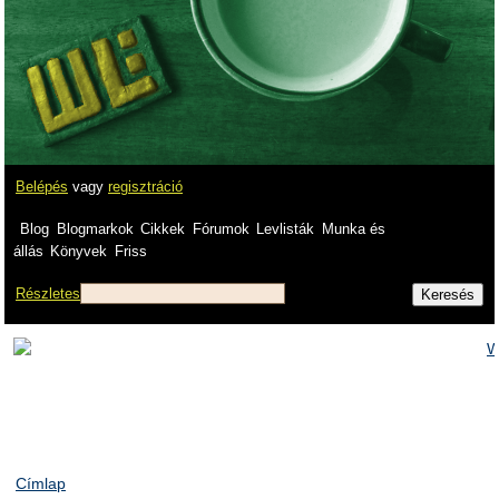
Belépés
vagy
regisztráció
Blog
Blogmarkok
Cikkek
Fórumok
Levlisták
Munka és
állás
Könyvek
Friss
Részletes
Címlap