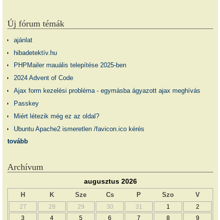
Új fórum témák
ajánlat
hibadetektív.hu
PHPMailer mauális telepítése 2025-ben
2024 Advent of Code
Ajax form kezelési probléma - egymásba ágyazott ajax meghívás
Passkey
Miért létezik még ez az oldal?
Ubuntu Apache2 ismeretlen /favicon.ico kérés
tovább
Archívum
augusztus 2026
H
K
Sze
Cs
P
Szo
V
27
28
29
30
31
1
2
3
4
5
6
7
8
9