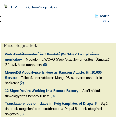
HTML, CSS, JavaScript, Ajax
csirip
7
Friss blogmarkok
Web Akadálymentesítési Útmutató (WCAG) 2.1 – nyilvános
munkaterv
– Megjelent a WCAG (Web Akadálymentesítési Útmutató)
2.1 nyilvános munkaterv
(0)
MongoDB Apocalypse Is Here as Ransom Attacks Hit 10,000
Servers
– Több tízezer védtelen MongoDB szerverre csaptak le
hackerek
(2)
12 Signs You’re Working in a Feature Factory
– A cél nélküli
funkciógyártás néhány tünete
(0)
Translatable, custom dates in Twig templates of Drupal 8
– Saját
dátumok megjelenítése, fordíthatóan a Drupal 8 smink rétegével
dolgozva
(0)