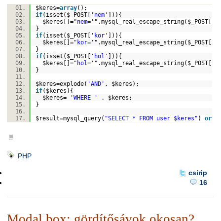
$keres
=
array
();
if
(isset(
$_POST
[
'nem'
])){
$keres
[]=
"nem='"
.mysql_real_escape_string(
$_POST
['n
}
if
(isset(
$_POST
[
'kor'
])){
$keres
[]=
"kor='"
.mysql_real_escape_string(
$_POST
['k
}
if
(isset(
$_POST
[
'hol'
])){
$keres
[]=
"hol='"
.mysql_real_escape_string(
$_POST
['h
}
$keres
=
explode
(
'AND'
,
$keres
);
if
(
$keres
){
$keres
=
'WHERE '
.
$keres
;
}
$result
=mysql_query(
"SELECT * FROM user $keres"
)
or
d
■
PHP
csirip
16
Modal box: gördítősávok okosan?