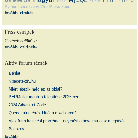
konferencia
PHP 5
mobil
PEAR
Python
rendezvény
WordPress
Zend
további címkék
Friss csiripek
Csiripek betöltése…
további csiripek»
Aktív fórum témák
ajánlat
hibadetektív.hu
Miért létezik még ez az oldal?
PHPMailer mauális telepítése 2025-ben
2024 Advent of Code
Query string érték kiírása a weblapra?
Ajax form kezelési probléma - egymásba ágyazott ajax meghívás
Passkey
tovább