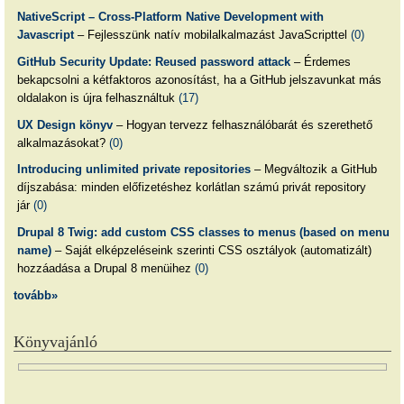
NativeScript – Cross-Platform Native Development with
Javascript
– Fejlesszünk natív mobilalkalmazást JavaScripttel
(0)
GitHub Security Update: Reused password attack
– Érdemes
bekapcsolni a kétfaktoros azonosítást, ha a GitHub jelszavunkat más
oldalakon is újra felhasználtuk
(17)
UX Design könyv
– Hogyan tervezz felhasználóbarát és szerethető
alkalmazásokat?
(0)
Introducing unlimited private repositories
– Megváltozik a GitHub
díjszabása: minden előfizetéshez korlátlan számú privát repository
jár
(0)
Drupal 8 Twig: add custom CSS classes to menus (based on menu
name)
– Saját elképzeléseink szerinti CSS osztályok (automatizált)
hozzáadása a Drupal 8 menüihez
(0)
tovább»
Könyvajánló