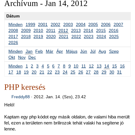
Archívum - Jan 14, 2012
Dátum
Minden
1999
2001
2002
2003
2004
2005
2006
2007
2008
2009
2010
2011
2012
2013
2014
2015
2016
2017
2018
2019
2020
2021
2022
2023
2024
2025
2026
Minden
Jan
Feb
Már
Ápr
Május
Jún
Júl
Aug
Szep
Okt
Nov
Dec
Minden
1
2
3
4
5
6
7
8
9
10
11
12
13
14
15
16
17
18
19
20
21
22
23
24
25
26
27
28
29
30
31
PHP keresés
Freddy88
·
2012. Jan. 14. (Szo), 23.42
Heló!
Kaptam egy php kódot egy másik oldalon, de valami hiba merült
fel, ezen a területen nem brilirozok tehát valaki ha segítene jó
lenne.