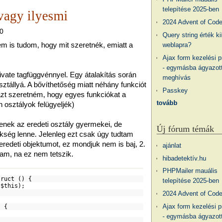
telepítése 2025-ben
vagy ilyesmi
2024 Advent of Cod
20
Query string érték ki
em is tudom, hogy mit szeretnék, emiatt a
weblapra?
Ajax form kezelési 
- egymásba ágyazott
ivate tagfüggvénnyel. Egy átalakítás során
meghívás
sztállyá. A bővíthetőség miatt néhány funkciót
Passkey
n azt szeretném, hogy egyes funkciókat a
tovább
n osztályok felügyeljék)
enek az eredeti osztály gyermekei, de
Új fórum témák
kség lenne. Jelenleg ezt csak úgy tudtam
redeti objektumot, ez mondjuk nem is baj, 2.
ajánlat
tam, na ez nem tetszik.
hibadetektív.hu
PHPMailer mauális
truct () {
telepítése 2025-ben
(
$this
);
2024 Advent of Cod
Ajax form kezelési 
) {
- egymásba ágyazott