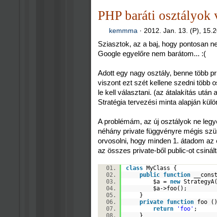
PHP baráti osztályok 
kemmma
·
2012. Jan. 13. (P), 15.
Sziasztok, az a baj, hogy pontosan n
Google egyelőre nem barátom... :(
Adott egy nagy osztály, benne több pr
viszont ezt szét kellene szedni több o
le kell választani. (az átalakítás utá
Stratégia tervezési minta alapján külö
A problémám, az új osztályok ne legy
néhány private függvényre mégis szü
orvosolni, hogy minden 1. átadom az e
az összes private-ből public-ot csinál
class
MyClass {
public
function
__cons
$a
=
new
StrategyA
$a
->foo();
}
private
function
foo (
return
'foo'
;
}