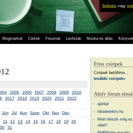
Belépés
vagy
reg
Blogmarkok
Cikkek
Fórumok
Levlisták
Munka és állás
Könyve
Friss csiripek
012
Csiripek betöltése…
további csiripek»
004
2005
2006
2007
2008
2009
2010
Aktív fórum témá
6
2017
2018
2019
2020
2021
2022
ajánlat
hibadetektív.hu
Jún
Júl
Aug
Szep
Okt
Nov
Dec
Miért létezik még ez
11
12
13
14
15
16
17
18
19
20
oldal?
30
31
PHPMailer mauális