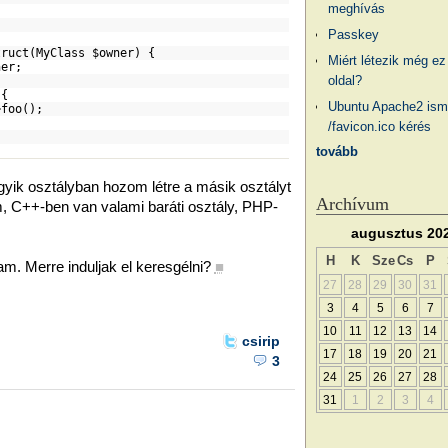
meghívás
Passkey
ruct(MyClass
$owner
) {
Miért létezik még ez
ner
;
oldal?
) {
Ubuntu Apache2 ism
->foo();
/favicon.ico kérés
tovább
yik osztályban hozom létre a másik osztályt
Archívum
em, C++-ben van valami baráti osztály, PHP-
augusztus 20
H
K
Sze
Cs
P
. Merre induljak el keresgélni?
■
27
28
29
30
31
3
4
5
6
7
10
11
12
13
14
csirip
17
18
19
20
21
3
24
25
26
27
28
31
1
2
3
4