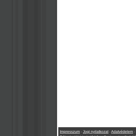
Impresszum
·
Jogi nyilatkozat
·
Adatvédelem