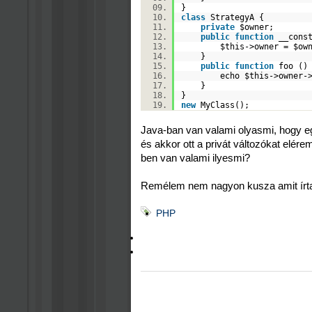
}
class
StrategyA {
private
$owner
;
public
function
__const
$this
->owner =
$ow
}
public
function
foo (
echo
$this
->owner
}
}
new
MyClass();
Java-ban van valami olyasmi, hogy eg
és akkor ott a privát változókat elér
ben van valami ilyesmi?
Remélem nem nagyon kusza amit írtam
PHP