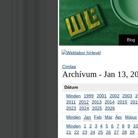
Blog
Címlap
Archívum - Jan 13, 2
Dátum
Minden
1999
2001
2002
2003
2
2011
2012
2013
2014
2015
201
2023
2024
2025
2026
Minden
Jan
Feb
Már
Ápr
Május
Minden
1
2
3
4
5
6
7
8
9
10
21
22
23
24
25
26
27
28
29