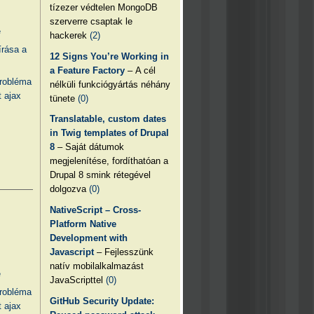
tízezer védtelen MongoDB
szerverre csaptak le
e
hackerek
(2)
írása a
12 Signs You’re Working in
a Feature Factory
– A cél
probléma
nélküli funkciógyártás néhány
 ajax
tünete
(0)
Translatable, custom dates
in Twig templates of Drupal
8
– Saját dátumok
megjelenítése, fordíthatóan a
Drupal 8 smink rétegével
dolgozva
(0)
NativeScript – Cross-
Platform Native
Development with
Javascript
– Fejlesszünk
natív mobilalkalmazást
e
JavaScripttel
(0)
probléma
GitHub Security Update:
 ajax