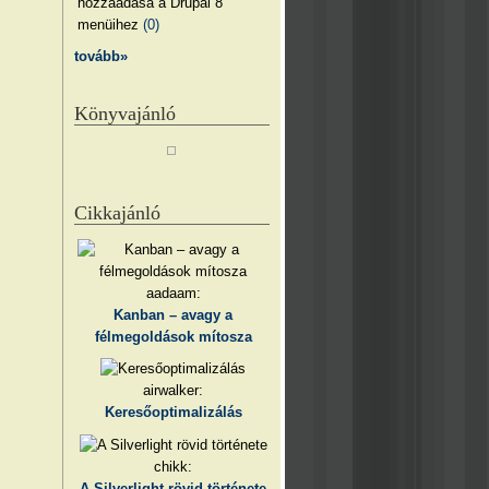
hozzáadása a Drupal 8
menüihez
(0)
tovább»
Könyvajánló
Cikkajánló
aadaam:
Kanban – avagy a
félmegoldások mítosza
airwalker:
Keresőoptimalizálás
chikk:
A Silverlight rövid története