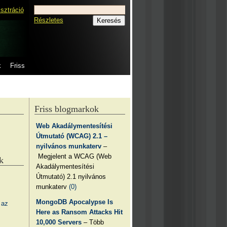
isztráció
Részletes
k
Friss
Friss blogmarkok
Web Akadálymentesítési
Útmutató (WCAG) 2.1 –
nyilvános munkaterv
–
Megjelent a WCAG (Web
k
Akadálymentesítési
Útmutató) 2.1 nyilvános
munkaterv
(0)
MongoDB Apocalypse Is
 az
Here as Ransom Attacks Hit
10,000 Servers
– Több