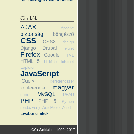
Címkék
AJAX
Apache
biztonság
böngésző
CSS
CSS3
design
Django
Drupal
felület
Firefox
Google
HTML
HTML 5
HTML5
Internet
Explorer
JavaScript
jQuery
keretrendszer
magyar
konferencia
MySQL
mobil
PEAR
PHP
PHP 5
Python
rendezvény
WordPress
Zend
további címkék
(CC) Weblabor, 1999–2017