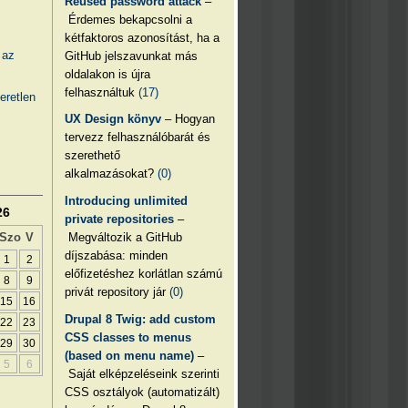
Reused password attack
–
Érdemes bekapcsolni a
kétfaktoros azonosítást, ha a
 az
GitHub jelszavunkat más
oldalakon is újra
felhasználtuk
(17)
eretlen
UX Design könyv
– Hogyan
tervezz felhasználóbarát és
szerethető
alkalmazásokat?
(0)
Introducing unlimited
26
private repositories
–
Megváltozik a GitHub
Szo
V
díjszabása: minden
1
2
előfizetéshez korlátlan számú
8
9
privát repository jár
(0)
15
16
Drupal 8 Twig: add custom
22
23
CSS classes to menus
29
30
(based on menu name)
–
5
6
Saját elképzeléseink szerinti
CSS osztályok (automatizált)