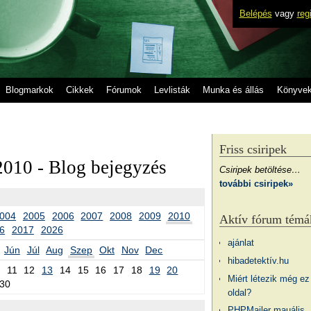
Belépés
vagy
reg
Blogmarkok
Cikkek
Fórumok
Levlisták
Munka és állás
Könyve
Friss csiripek
2010 - Blog bejegyzés
Csiripek betöltése…
további csiripek»
004
2005
2006
2007
2008
2009
2010
Aktív fórum témá
6
2017
2026
ajánlat
Jún
Júl
Aug
Szep
Okt
Nov
Dec
hibadetektív.hu
11
12
13
14
15
16
17
18
19
20
Miért létezik még ez
30
oldal?
PHPMailer mauális