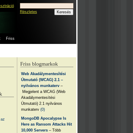
isztráció
Részletes
k
Friss
Friss blogmarkok
Web Akadálymentesítési
Útmutató (WCAG) 2.1 –
nyilvános munkaterv
–
Megjelent a WCAG (Web
k
Akadálymentesítési
Útmutató) 2.1 nyilvános
munkaterv
(0)
MongoDB Apocalypse Is
 az
Here as Ransom Attacks Hit
10,000 Servers
– Több