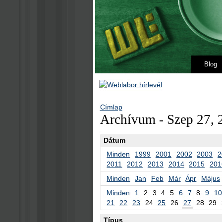
Blog
Címlap
Archívum - Szep 27, 
Dátum
Minden
1999
2001
2002
2003
2
2011
2012
2013
2014
2015
201
Minden
Jan
Feb
Már
Ápr
Május
Minden
1
2
3
4
5
6
7
8
9
10
21
22
23
24
25
26
27
28
29
Típus