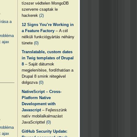
tízezer védtelen MongoDB
szerverre csaptak le
e
hackerek
(2)
írása a
12 Signs You’re Working in
a Feature Factory
– A cél
probléma
nélküli funkciógyártás néhány
 ajax
tünete
(0)
Translatable, custom dates
in Twig templates of Drupal
8
– Saját dátumok
megjelenítése, fordíthatóan a
Drupal 8 smink rétegével
dolgozva
(0)
NativeScript – Cross-
Platform Native
Development with
Javascript
– Fejlesszünk
natív mobilalkalmazást
e
JavaScripttel
(0)
probléma
GitHub Security Update:
 ajax