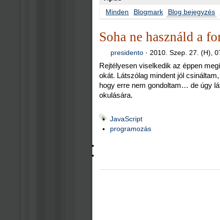
Minden
Blogmark
Blog bejegyzés
Soha ne használd a fo
presidento
·
2010. Szep. 27. (H), 0
Rejtélyesen viselkedik az éppen meg
okát. Látszólag mindent jól csinált
hogy erre nem gondoltam… de úgy lá
okulására.
JavaScript
programozás