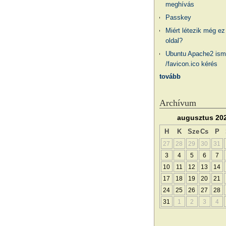
meghívás
Passkey
Miért létezik még ez
oldal?
Ubuntu Apache2 ism
/favicon.ico kérés
tovább
Archívum
augusztus 20
H
K
Sze
Cs
P
27
28
29
30
31
3
4
5
6
7
10
11
12
13
14
17
18
19
20
21
24
25
26
27
28
31
1
2
3
4