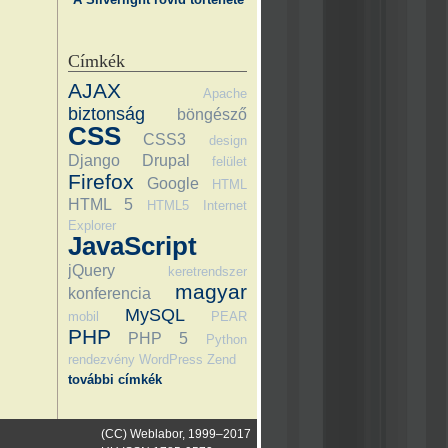
Címkék
AJAX
Apache
biztonság
böngésző
CSS
CSS3
design
Django
Drupal
felület
Firefox
Google
HTML
HTML 5
HTML5
Internet
Explorer
JavaScript
jQuery
keretrendszer
magyar
konferencia
MySQL
mobil
PEAR
PHP
PHP 5
Python
rendezvény
WordPress
Zend
további címkék
(CC) Weblabor, 1999–2017