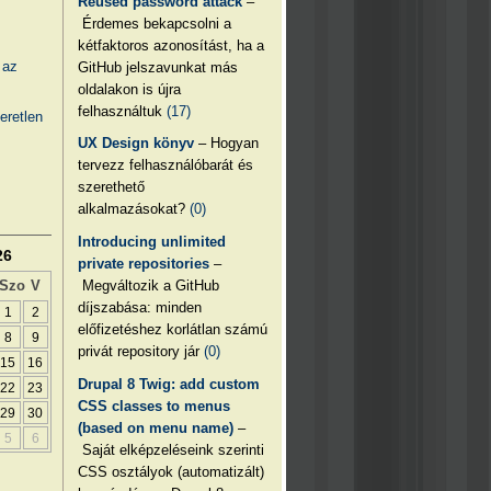
Reused password attack
–
Érdemes bekapcsolni a
kétfaktoros azonosítást, ha a
 az
GitHub jelszavunkat más
oldalakon is újra
felhasználtuk
(17)
eretlen
UX Design könyv
– Hogyan
tervezz felhasználóbarát és
szerethető
alkalmazásokat?
(0)
Introducing unlimited
26
private repositories
–
Megváltozik a GitHub
Szo
V
díjszabása: minden
1
2
előfizetéshez korlátlan számú
8
9
privát repository jár
(0)
15
16
Drupal 8 Twig: add custom
22
23
CSS classes to menus
29
30
(based on menu name)
–
5
6
Saját elképzeléseink szerinti
CSS osztályok (automatizált)