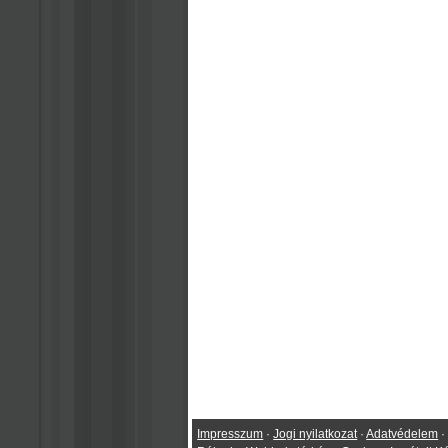
Impresszum
·
Jogi nyilatkozat
·
Adatvédelem