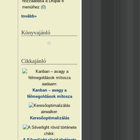
hozzáadása a Drupal 8
menüihez
(0)
tovább»
Könyvajánló
Cikkajánló
aadaam:
Kanban – avagy a
félmegoldások mítosza
airwalker:
Keresőoptimalizálás
chikk:
A Silverlight rövid története