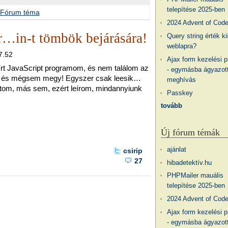
telepítése 2025-ben
Fórum téma
2024 Advent of Cod
r…in-t tömbök bejárására!
Query string érték ki
weblapra?
7.52
Ajax form kezelési 
írt JavaScript programom, és nem találom az
- egymásba ágyazott
am, és mégsem megy! Egyszer csak leesik…
meghívás
tom, más sem, ezért leírom, mindannyiunk
Passkey
tovább
Új fórum témák
ajánlat
csirip
27
hibadetektív.hu
PHPMailer mauális
telepítése 2025-ben
2024 Advent of Cod
Ajax form kezelési 
- egymásba ágyazott