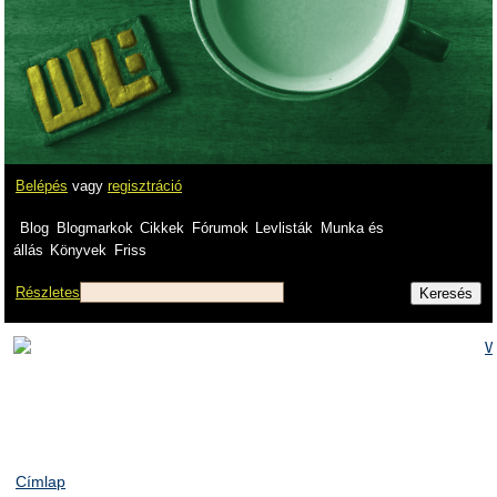
Belépés
vagy
regisztráció
Blog
Blogmarkok
Cikkek
Fórumok
Levlisták
Munka és
állás
Könyvek
Friss
Részletes
Címlap