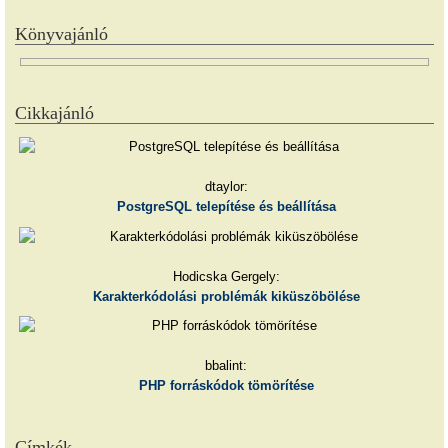
Könyvajánló
Cikkajánló
dtaylor:
PostgreSQL telepítése és beállítása
Hodicska Gergely:
Karakterkódolási problémák kiküszöbölése
bbalint:
PHP forráskódok tömörítése
Címkék