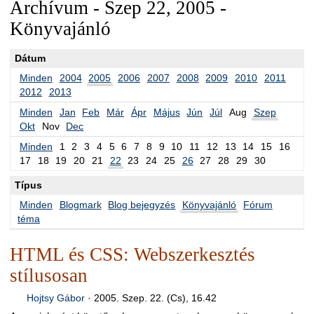
Archívum - Szep 22, 2005 -
Könyvajánló
Dátum
Minden
2004
2005
2006
2007
2008
2009
2010
2011
2012
2013
Minden
Jan
Feb
Már
Ápr
Május
Jún
Júl
Aug
Szep
Okt
Nov
Dec
Minden
1
2
3
4
5
6
7
8
9
10
11
12
13
14
15
16
17
18
19
20
21
22
23
24
25
26
27
28
29
30
Típus
Minden
Blogmark
Blog bejegyzés
Könyvajánló
Fórum
téma
HTML és CSS: Webszerkesztés
stílusosan
Hojtsy Gábor
·
2005. Szep. 22. (Cs), 16.42