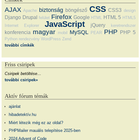
CSS
AJAX
biztonság
böngésző
CSS3
Apache
design
Firefox
Django
Drupal
Google
HTML 5
felület
HTML
HTML5
JavaScript
jQuery
Internet Explorer
keretrendszer
magyar
PHP
MySQL
konferencia
PHP 5
mobil
PEAR
Python
rendezvény
WordPress
Zend
további címkék
Friss csiripek
Csiripek betöltése…
további csiripek»
Aktív fórum témák
ajánlat
hibadetektív.hu
Miért létezik még ez az oldal?
PHPMailer mauális telepítése 2025-ben
2024 Advent of Code