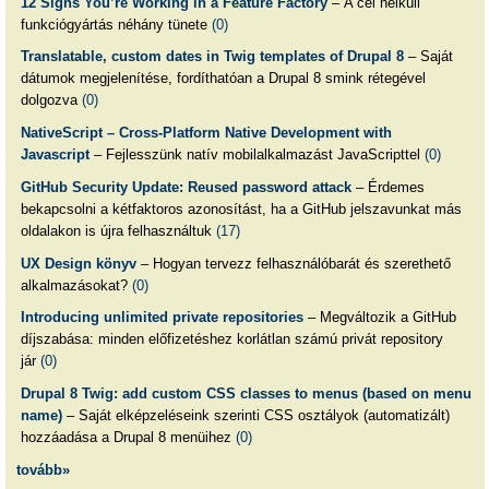
12 Signs You’re Working in a Feature Factory
– A cél nélküli
funkciógyártás néhány tünete
(0)
Translatable, custom dates in Twig templates of Drupal 8
– Saját
dátumok megjelenítése, fordíthatóan a Drupal 8 smink rétegével
dolgozva
(0)
NativeScript – Cross-Platform Native Development with
Javascript
– Fejlesszünk natív mobilalkalmazást JavaScripttel
(0)
GitHub Security Update: Reused password attack
– Érdemes
bekapcsolni a kétfaktoros azonosítást, ha a GitHub jelszavunkat más
oldalakon is újra felhasználtuk
(17)
UX Design könyv
– Hogyan tervezz felhasználóbarát és szerethető
alkalmazásokat?
(0)
Introducing unlimited private repositories
– Megváltozik a GitHub
díjszabása: minden előfizetéshez korlátlan számú privát repository
jár
(0)
Drupal 8 Twig: add custom CSS classes to menus (based on menu
name)
– Saját elképzeléseink szerinti CSS osztályok (automatizált)
hozzáadása a Drupal 8 menüihez
(0)
tovább»