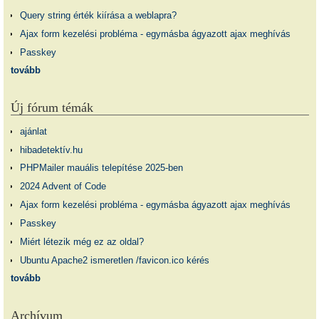
Query string érték kiírása a weblapra?
Ajax form kezelési probléma - egymásba ágyazott ajax meghívás
Passkey
tovább
Új fórum témák
ajánlat
hibadetektív.hu
PHPMailer mauális telepítése 2025-ben
2024 Advent of Code
Ajax form kezelési probléma - egymásba ágyazott ajax meghívás
Passkey
Miért létezik még ez az oldal?
Ubuntu Apache2 ismeretlen /favicon.ico kérés
tovább
Archívum