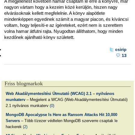
A megjelenést követően hamar csaptam le erre a könyvre, már
nagyon vártam hogy a kezeim közé kerüljön, hiszen nagy
elvárásoknak kellett megfelelnie. A könyv alapötlete
mindenképpen egyedinek számít a magyar piacon, és kíváncsi
voltam, hogy teljesíti-e az ígéreteket, ezért nem is szerettem
volna hamar átfutni rajta. Nyugodtan állíthatom, hogy minden
kezdőnek ajánlható könyv született.
csirip
13
Friss blogmarkok
Web Akadálymentesítési Útmutató (WCAG) 2.1 – nyilvános
munkaterv
– Megjelent a WCAG (Web Akadálymentesítési Útmutató)
2.1 nyilvános munkaterv
(0)
MongoDB Apocalypse Is Here as Ransom Attacks Hit 10,000
Servers
– Több tízezer védtelen MongoDB szerverre csaptak le
hackerek
(2)