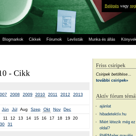
Belépés
vagy
reg
Blogmarkok
Cikkek
Fórumok
Levlisták
Munka és állás
Könyve
Friss csiripek
10 - Cikk
Csiripek betöltése…
további csiripek»
007
2008
2009
2010
2011
2012
2013
Aktív fórum témá
ajánlat
Jún
Júl
Aug
Szep
Okt
Nov
Dec
hibadetektív.hu
11
12
13
14
15
16
17
18
19
20
Miért létezik még ez
30
31
oldal?
PHPMailer mauális