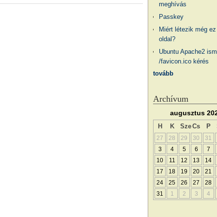
meghívás
Passkey
Miért létezik még ez
oldal?
Ubuntu Apache2 ism
/favicon.ico kérés
tovább
Archívum
augusztus 20
H
K
Sze
Cs
P
27
28
29
30
31
3
4
5
6
7
10
11
12
13
14
17
18
19
20
21
24
25
26
27
28
31
1
2
3
4