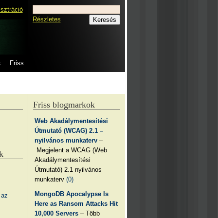
isztráció
Részletes
k
Friss
Friss blogmarkok
Web Akadálymentesítési
Útmutató (WCAG) 2.1 –
nyilvános munkaterv
–
Megjelent a WCAG (Web
k
Akadálymentesítési
Útmutató) 2.1 nyilvános
munkaterv
(0)
MongoDB Apocalypse Is
 az
Here as Ransom Attacks Hit
10,000 Servers
– Több