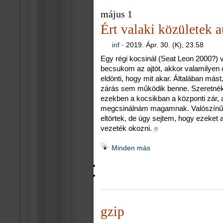
május 1
Ért valaki közületek 
inf
·
2019. Ápr. 30. (K), 23.58
Egy régi kocsinál (Seat Leon 2000?) 
becsukom az ajtót, akkor valamilyen ci
eldönti, hogy mit akar. Általában mást
zárás sem működik benne. Szeretnék
ezekben a kocsikban a központi zár, 
megcsinálnám magamnak. Valószínűleg
eltörtek, de úgy sejtem, hogy ezeket a 
vezeték okozni.
■
Minden más
gzip