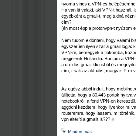
nyoma sincs a VPN-es belépésemnek..
Ha van itt valaki, aki VPN-t használ,
egyébként a gmail-t, meg tudná nézn
cím?
(én most épp a protonvpn-t nyúzom 
Nem tudom eldönteni, hogy valami bi
egyszerűen ilyen szar a gmail logja: 
VPN-re, bemegyek a fiókomba, közbe
megjelenik Hollandia. Bontom a VPN-t
a droidos gmail kliensből és megnyitok
cím, csak az aktuális, magyar IP-m va
Az egész abból indult, hogy mobilnet
állította, hogy a 80,443 portok nyitv
notebookról, a fenti VPN-en keresztül, 
aggódni kezdtem, hogy ilyenkor mi va
routeremre, hogy lássam, mi történik
vpn eltéríti a gmailt is???
■
Minden más