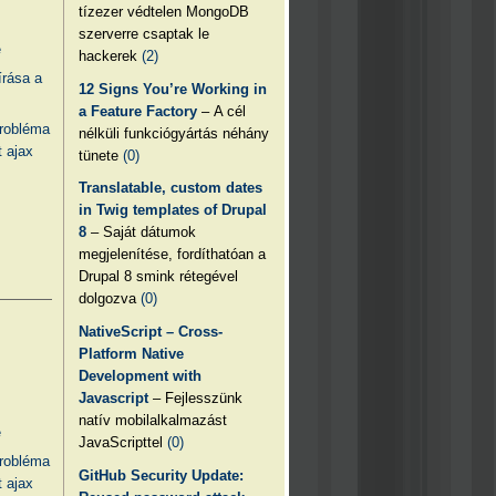
tízezer védtelen MongoDB
szerverre csaptak le
e
hackerek
(2)
írása a
12 Signs You’re Working in
a Feature Factory
– A cél
probléma
nélküli funkciógyártás néhány
 ajax
tünete
(0)
Translatable, custom dates
in Twig templates of Drupal
8
– Saját dátumok
megjelenítése, fordíthatóan a
Drupal 8 smink rétegével
dolgozva
(0)
NativeScript – Cross-
Platform Native
Development with
Javascript
– Fejlesszünk
natív mobilalkalmazást
e
JavaScripttel
(0)
probléma
GitHub Security Update:
 ajax