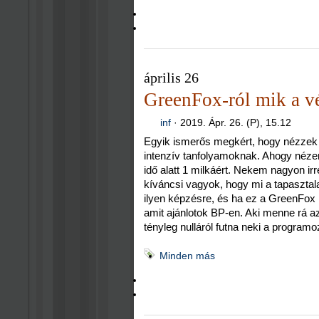
április 26
GreenFox-ról mik a 
inf
·
2019. Ápr. 26. (P), 15.12
Egyik ismerős megkért, hogy nézzek
intenzív tanfolyamoknak. Ahogy néze
idő alatt 1 milkáért. Nekem nagyon irr
kíváncsi vagyok, hogy mi a tapasztal
ilyen képzésre, és ha ez a GreenFox 
amit ajánlotok BP-en. Aki menne rá az 
tényleg nulláról futna neki a program
Minden más