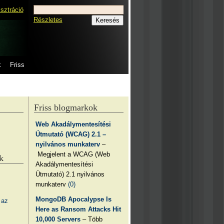
isztráció
Részletes
k
Friss
Friss blogmarkok
Web Akadálymentesítési
Útmutató (WCAG) 2.1 –
nyilvános munkaterv
–
Megjelent a WCAG (Web
k
Akadálymentesítési
Útmutató) 2.1 nyilvános
munkaterv
(0)
MongoDB Apocalypse Is
 az
Here as Ransom Attacks Hit
10,000 Servers
– Több