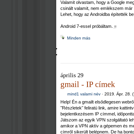
Valamit olvastam, hogy a Google meg 
csinált valamit, nem emlékszem már 
Lehet, hogy az Androidba építették be
Android 7-essel próbáltam.
■
Minden más
április 29
gmail - IP címek
mind1 valami név
·
2019. Ápr. 28. 
Help! Én a gmailt elsődlegesen webrő
"Részletek" feliratú link, amire kattin
bejelentkezésem IP címmel, időpontta
Játszom az egyik VPN szolgáltató leh
amikor a VPN aktív a gépemen és meg
címről sikerült belépnem. De ha bont