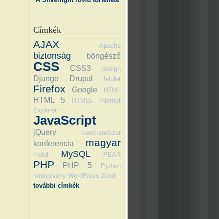
Címkék
AJAX
Apache
biztonság
böngésző
CSS
CSS3
design
Django
Drupal
felület
Firefox
Google
HTML
HTML 5
HTML5
Internet
Explorer
JavaScript
jQuery
keretrendszer
magyar
konferencia
MySQL
mobil
PEAR
PHP
PHP 5
Python
rendezvény
WordPress
Zend
további címkék