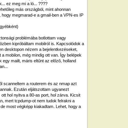
. ez meg mi a ló... ????
 lehetőleg más országból, mint ahonnan
i, hogy megmarad-e a gmail-ben a VPN-es IP
egyébként)
ztonsági problémába botlottam vagy
közben kipróbáltam mobilról is. Kapcsolódok a
n desktopon nézem a bejelentkezéseket,
 a mobilon, még mindig ott van. Így belépek
 egy mailt, máris eltűnt az előző, holland
n...
ről scanneltem a routerem és az nmap azt
a vannak. Ezután eljátszottam ugyanezt
ott hol nyitva a 80-as port, hol zárva. Kicsit
n, mert tcpdump-ot nem tudok felrakni a
, de most végképp kiakadtam. Lehet, hogy a