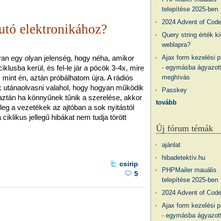
telepítése 2025-ben
2024 Advent of Cod
autó elektronikához?
Query string érték ki
weblapra?
van egy olyan jelenség, hogy néha, amikor
Ajax form kezelési 
klusba kerül, és fel-le jár a pöcök 3-4x, mire
- egymásba ágyazott
, mint én, aztán próbálhatom újra. A rádiós
meghívás
 utánaolvasni valahol, hogy hogyan működik
Passkey
aztán ha könnyűnek tűnik a szerelése, akkor
tovább
 a vezetékek az ajtóban a sok nyitástól
ciklikus jellegű hibákat nem tudja törött
Új fórum témák
ajánlat
hibadetektív.hu
csirip
PHPMailer mauális
5
telepítése 2025-ben
2024 Advent of Cod
Ajax form kezelési 
- egymásba ágyazott