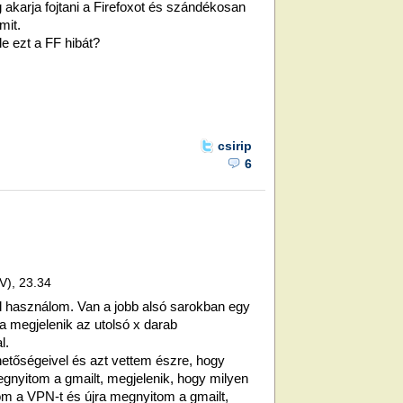
akarja fojtani a Firefoxot és szándékosan
mit.
le ezt a FF hibát?
csirip
6
(V), 23.34
l használom. Van a jobb alsó sarokban egy
tva megjelenik az utolsó x darab
l.
etőségeivel és azt vettem észre, hogy
nyitom a gmailt, megjelenik, hogy milyen
om a VPN-t és újra megnyitom a gmailt,