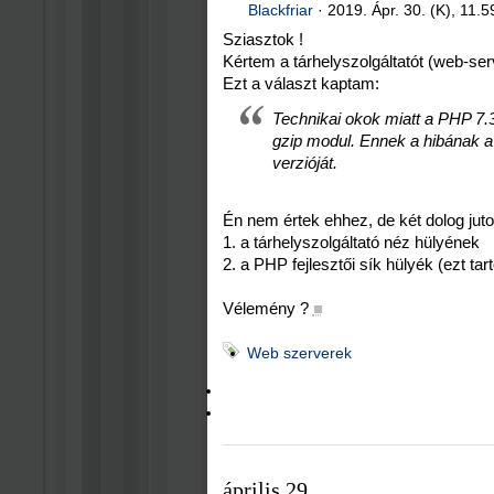
Blackfriar
·
2019. Ápr. 30. (K), 11.5
Sziasztok !
Kértem a tárhelyszolgáltatót (web-serv
Ezt a választ kaptam:
Technikai okok miatt a PHP 7.3
gzip modul. Ennek a hibának a
verzióját.
Én nem értek ehhez, de két dolog jut
1. a tárhelyszolgáltató néz hülyének
2. a PHP fejlesztői sík hülyék (ezt t
Vélemény ?
■
Web szerverek
április 29