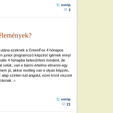
csirip
2
vélemények?
 utána ezeknek a GreenFox 4 hónapos
m junior programozó képzést ígérnek ennyi
eális 4 hónapba belesűríteni mindent, de
at velük, van e bármi értelme elmenni egy
nem jó, akkor esetleg van e olyan képzés,
alap szinten tud angolul, ezen kívül viszont
ozásnak.
■
csirip
21