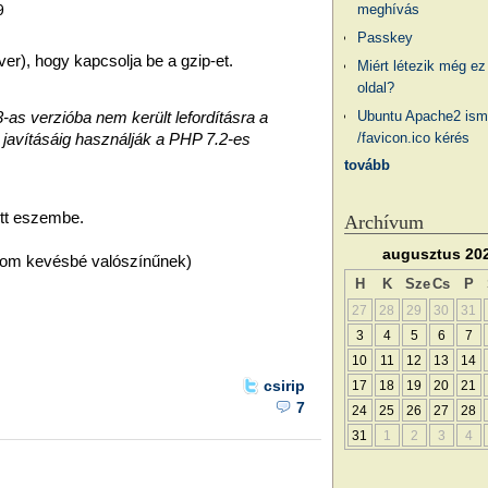
9
meghívás
Passkey
er), hogy kapcsolja be a gzip-et.
Miért létezik még ez
oldal?
Ubuntu Apache2 ism
-as verzióba nem került lefordításra a
/favicon.ico kérés
 javításáig használják a PHP 7.2-es
tovább
ott eszembe.
Archívum
augusztus 20
artom kevésbé valószínűnek)
H
K
Sze
Cs
P
27
28
29
30
31
3
4
5
6
7
10
11
12
13
14
csirip
17
18
19
20
21
7
24
25
26
27
28
31
1
2
3
4