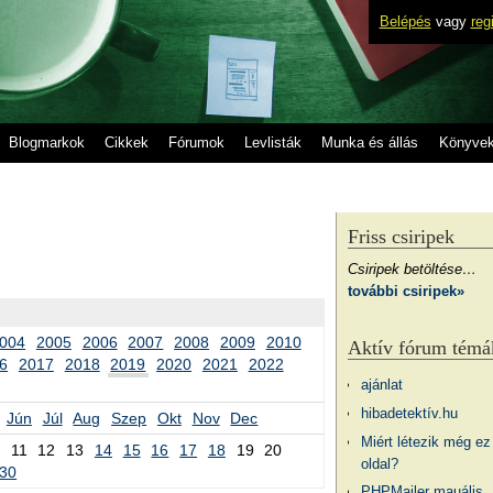
Belépés
vagy
reg
Blogmarkok
Cikkek
Fórumok
Levlisták
Munka és állás
Könyve
Friss csiripek
Csiripek betöltése…
további csiripek»
004
2005
2006
2007
2008
2009
2010
Aktív fórum témá
6
2017
2018
2019
2020
2021
2022
ajánlat
hibadetektív.hu
Jún
Júl
Aug
Szep
Okt
Nov
Dec
Miért létezik még ez
11
12
13
14
15
16
17
18
19
20
oldal?
30
PHPMailer mauális