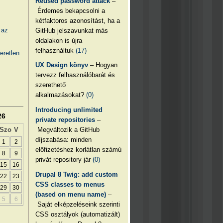
Reused password attack
–
Érdemes bekapcsolni a
kétfaktoros azonosítást, ha a
 az
GitHub jelszavunkat más
oldalakon is újra
felhasználtuk
(17)
eretlen
UX Design könyv
– Hogyan
tervezz felhasználóbarát és
szerethető
alkalmazásokat?
(0)
Introducing unlimited
26
private repositories
–
Megváltozik a GitHub
Szo
V
díjszabása: minden
1
2
előfizetéshez korlátlan számú
8
9
privát repository jár
(0)
15
16
Drupal 8 Twig: add custom
22
23
CSS classes to menus
29
30
(based on menu name)
–
5
6
Saját elképzeléseink szerinti
CSS osztályok (automatizált)