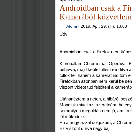
Androidban csak a Fi
Kamerából közvetlenül
Atomi
·
2019. Ápr. 29. (H), 13.03
Üdv!
Androidban csak a Firefox nem képes 
Kipróbáltam Chromemal, Operával, E
behívva, majd képfeltöltést elindítva
töltök fel, hanem a kamerát indítom el 
Firefoxban azonban nem kerül be se
viszont videót tud feltölteni a kameráb
Utánanéztem a neten, a hibáról besz
Mondjuk mivel azt szeretném, ha egy to
semmilyen megoldás nem jó, ami trük
jól működnie.
Én amúgy azzal dolgozom, a Chrome-t
Ez viszont durva nagy baj.