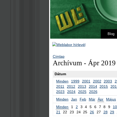
Blog
Címlap
Archívum - Ápr 2019
Dátum
Minden
1999
2001
2002
2003
2
2011
2012
2013
2014
2015
201
2023
2024
2025
2026
Minden
Jan
Feb
Már
Ápr
Május
Minden
1
2
3
4
5
6
7
8
9
10
21
22
23
24
25
26
27
28
29