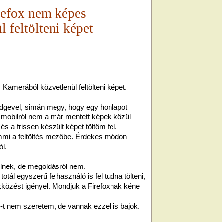
refox nem képes
 feltölteni képet
Kamerából közvetlenül feltölteni képet.
dgevel, simán megy, hogy egy honlapot
 a mobilról nem a már mentett képek közül
és a frissen készült képet töltöm fel.
mmi a feltöltés mezőbe. Érdekes módon
ól.
élnek, de megoldásról nem.
tál egyszerű felhasználó is fel tudna tölteni,
közést igényel. Mondjuk a Firefoxnak kéne
 nem szeretem, de vannak ezzel is bajok.