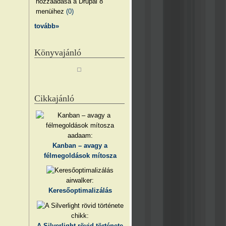
hozzáadása a Drupal 8
menüihez
(0)
tovább»
Könyvajánló
Cikkajánló
aadaam:
Kanban – avagy a
félmegoldások mítosza
airwalker:
Keresőoptimalizálás
chikk:
A Silverlight rövid története