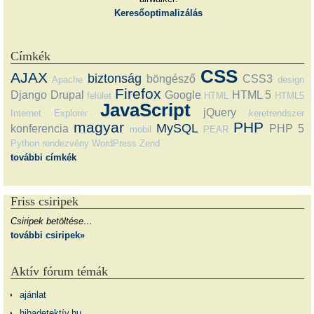
Keresőoptimalizálás
Címkék
CSS
AJAX
biztonság
böngésző
CSS3
Apache
design
Firefox
Django
Drupal
Google
HTML 5
felület
HTML
HTML5
JavaScript
jQuery
Internet Explorer
keretrendszer
magyar
PHP
MySQL
konferencia
PHP 5
mobil
PEAR
Python
rendezvény
WordPress
Zend
további címkék
Friss csiripek
Csiripek betöltése…
további csiripek»
Aktív fórum témák
ajánlat
hibadetektív.hu