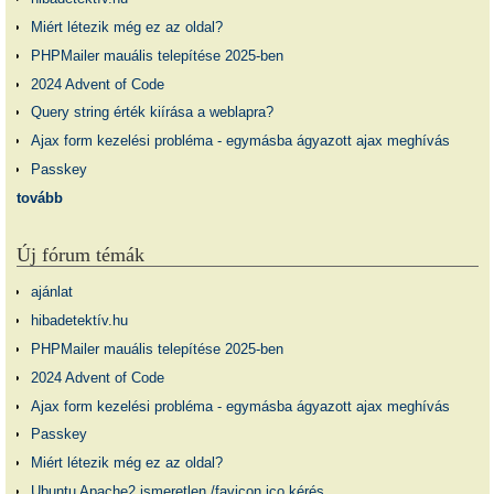
Miért létezik még ez az oldal?
PHPMailer mauális telepítése 2025-ben
2024 Advent of Code
Query string érték kiírása a weblapra?
Ajax form kezelési probléma - egymásba ágyazott ajax meghívás
Passkey
tovább
Új fórum témák
ajánlat
hibadetektív.hu
PHPMailer mauális telepítése 2025-ben
2024 Advent of Code
Ajax form kezelési probléma - egymásba ágyazott ajax meghívás
Passkey
Miért létezik még ez az oldal?
Ubuntu Apache2 ismeretlen /favicon.ico kérés