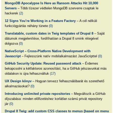
MongoDB Apocalypse Is Here as Ransom Attacks Hit 10,000
Servers
– Több tízezer védtelen MongoDB szerverre csaptak le
hackerek
(2)
12 Signs You’re Working in a Feature Factory
– A cél nélküli
funkciógyártás néhány tünete
(0)
Translatable, custom dates in Twig templates of Drupal 8
– Saját
dátumok megjelenítése, fordíthatóan a Drupal 8 smink rétegével
dolgozva
(0)
NativeScript – Cross-Platform Native Development with
Javascript
– Fejlesszünk natív mobilalkalmazást JavaScripttel
(0)
GitHub Security Update: Reused password attack
– Érdemes
bekapcsolni a kétfaktoros azonosítást, ha a GitHub jelszavunkat más
oldalakon is újra felhasználtuk
(17)
UX Design könyv
– Hogyan tervezz felhasználóbarát és szerethető
alkalmazásokat?
(0)
Introducing unlimited private repositories
– Megváltozik a GitHub
díjszabása: minden előfizetéshez korlátlan számú privát repository
jár
(0)
Drupal 8 Twig: add custom CSS classes to menus (based on menu