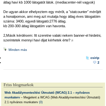
átlag havi kb 1000 látogatót látok. (mediacenter-nél vagyok)
De ugyan akkor elhelyeztem egy mérőt, a "statcounter" mérőjét
a honalpomon, ami meg azt mutatja hogy átlag éves látogatóim
száma: 3400, egyedi látogató:2776 átlag.
kb 200-300 átlag látogatóm van havonta.
2,Másik kérdésem: Itt szeretne valaki nekem banner-el hirdetni,
szerintetek mennyi havi dijat kérhetek érte?
■
Minden más
csirip
2
Friss blogmarkok
Web Akadálymentesítési Útmutató (WCAG) 2.1 – nyilvános
munkaterv
– Megjelent a WCAG (Web Akadálymentesítési Útmutató)
2.1 nyilvános munkaterv
(0)