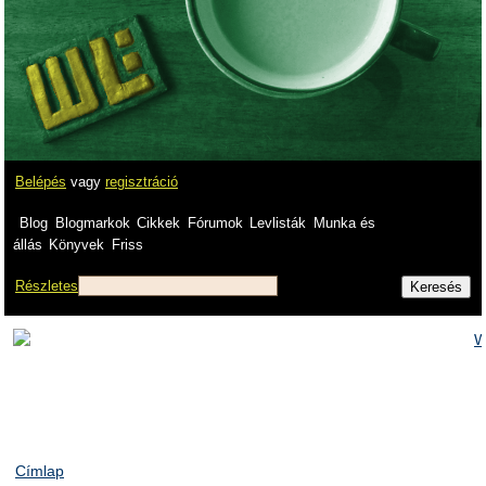
Belépés
vagy
regisztráció
Blog
Blogmarkok
Cikkek
Fórumok
Levlisták
Munka és
állás
Könyvek
Friss
Részletes
Címlap