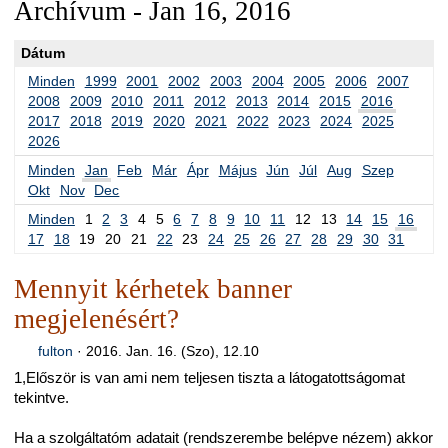
Archívum - Jan 16, 2016
Dátum
Minden
1999
2001
2002
2003
2004
2005
2006
2007
2008
2009
2010
2011
2012
2013
2014
2015
2016
2017
2018
2019
2020
2021
2022
2023
2024
2025
2026
Minden
Jan
Feb
Már
Ápr
Május
Jún
Júl
Aug
Szep
Okt
Nov
Dec
Minden
1
2
3
4
5
6
7
8
9
10
11
12
13
14
15
16
17
18
19
20
21
22
23
24
25
26
27
28
29
30
31
Mennyit kérhetek banner
megjelenésért?
fulton
·
2016. Jan. 16. (Szo), 12.10
1,Először is van ami nem teljesen tiszta a látogatottságomat
tekintve.
Ha a szolgáltatóm adatait (rendszerembe belépve nézem) akkor