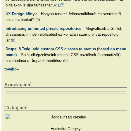
oldalakon is újra felhasználtuk
(17)
UX Design könyv
– Hogyan tervezz felhasználóbarát és szerethető
alkalmazásokat?
(0)
Introducing unlimited private repositories
– Megváltozik a GitHub
díjszabása: minden előfizetéshez korlátlan számú privát repository
jár
(0)
Drupal 8 Twig: add custom CSS classes to menus (based on menu
name)
– Saját elképzeléseink szerinti CSS osztályok (automatizált)
hozzáadása a Drupal 8 menüihez
(0)
tovább»
Könyvajánló
Cikkajánló
Hodicska Gergely: