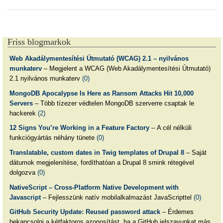
Friss blogmarkok
Web Akadálymentesítési Útmutató (WCAG) 2.1 – nyilvános
munkaterv
– Megjelent a WCAG (Web Akadálymentesítési Útmutató)
2.1 nyilvános munkaterv
(0)
MongoDB Apocalypse Is Here as Ransom Attacks Hit 10,000
Servers
– Több tízezer védtelen MongoDB szerverre csaptak le
hackerek
(2)
12 Signs You’re Working in a Feature Factory
– A cél nélküli
funkciógyártás néhány tünete
(0)
Translatable, custom dates in Twig templates of Drupal 8
– Saját
dátumok megjelenítése, fordíthatóan a Drupal 8 smink rétegével
dolgozva
(0)
NativeScript – Cross-Platform Native Development with
Javascript
– Fejlesszünk natív mobilalkalmazást JavaScripttel
(0)
GitHub Security Update: Reused password attack
– Érdemes
bekapcsolni a kétfaktoros azonosítást, ha a GitHub jelszavunkat más