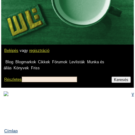
Belépés
vagy
regisztráció
Blog
Blogmarkok
Cikkek
Fórumok
Levlisták
Munka és
állás
Könyvek
Friss
Részletes
Címlap