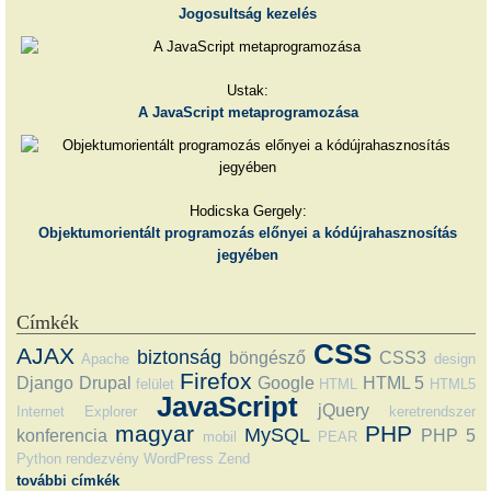
Jogosultság kezelés
Ustak:
A JavaScript metaprogramozása
Hodicska Gergely:
Objektumorientált programozás előnyei a kódújrahasznosítás
jegyében
Címkék
CSS
AJAX
biztonság
böngésző
CSS3
Apache
design
Firefox
Django
Drupal
Google
HTML 5
felület
HTML
HTML5
JavaScript
jQuery
Internet Explorer
keretrendszer
magyar
PHP
MySQL
konferencia
PHP 5
mobil
PEAR
Python
rendezvény
WordPress
Zend
további címkék