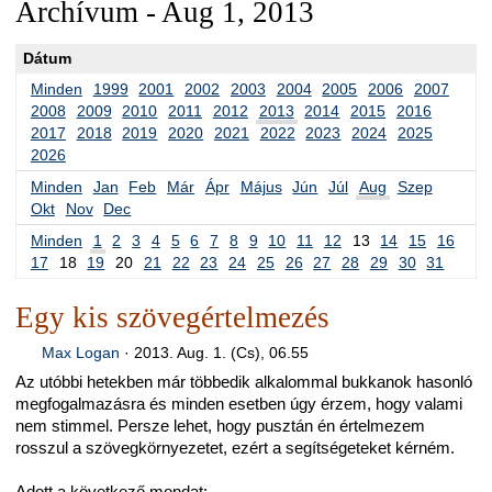
Archívum - Aug 1, 2013
Dátum
Minden
1999
2001
2002
2003
2004
2005
2006
2007
2008
2009
2010
2011
2012
2013
2014
2015
2016
2017
2018
2019
2020
2021
2022
2023
2024
2025
2026
Minden
Jan
Feb
Már
Ápr
Május
Jún
Júl
Aug
Szep
Okt
Nov
Dec
Minden
1
2
3
4
5
6
7
8
9
10
11
12
13
14
15
16
17
18
19
20
21
22
23
24
25
26
27
28
29
30
31
Egy kis szövegértelmezés
Max Logan
·
2013. Aug. 1. (Cs), 06.55
Az utóbbi hetekben már többedik alkalommal bukkanok hasonló
megfogalmazásra és minden esetben úgy érzem, hogy valami
nem stimmel. Persze lehet, hogy pusztán én értelmezem
rosszul a szövegkörnyezetet, ezért a segítségeteket kérném.
Adott a következő mondat: