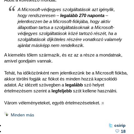
A Microsoft-védjegyes szolgáltatások azt igénylik,
hogy rendszeresen –
legalább 270 naponta
–
jelentkezzen be a Microsoft-fiókjába, hogy aktív
állapotban tartsa a szolgáltatásoknak a Microsoft-
védjegyes szolgáltatások közé tartozó részét, ha a
szolgáltatások díjköteles részére vonatkozó valamely
ajánlat másképp nem rendelkezik.
A kiemelés tőlem származik, és ez az a része a mondatnak,
amivel gondjaim vannak.
Tehát, ha időközönként nem jelentkezünk be a Microsoft fiókba,
akkor törölni fogják az fiókot és minden hozzá kapcsolódó
adatot. Az idézett szövegben a
legalább
szó helyet
értelmezésem szerint a
legfeljebb
szót kellene használni.
Várom véleményeteket, egyéb értelmezéseteket.
■
Minden más
csirip
18