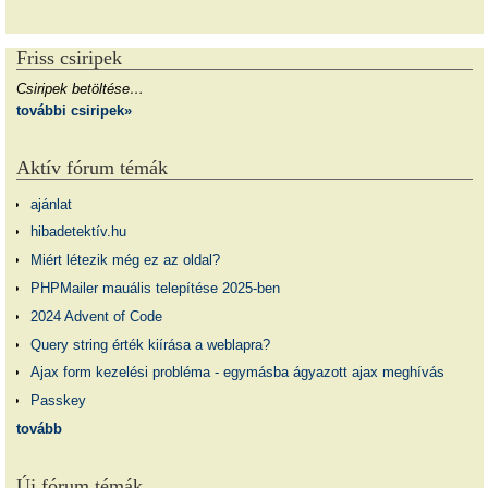
Friss csiripek
Csiripek betöltése…
további csiripek»
Aktív fórum témák
ajánlat
hibadetektív.hu
Miért létezik még ez az oldal?
PHPMailer mauális telepítése 2025-ben
2024 Advent of Code
Query string érték kiírása a weblapra?
Ajax form kezelési probléma - egymásba ágyazott ajax meghívás
Passkey
tovább
Új fórum témák