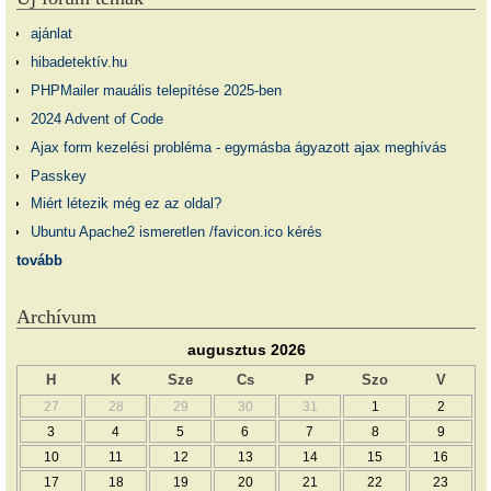
ajánlat
hibadetektív.hu
PHPMailer mauális telepítése 2025-ben
2024 Advent of Code
Ajax form kezelési probléma - egymásba ágyazott ajax meghívás
Passkey
Miért létezik még ez az oldal?
Ubuntu Apache2 ismeretlen /favicon.ico kérés
tovább
Archívum
augusztus 2026
H
K
Sze
Cs
P
Szo
V
27
28
29
30
31
1
2
3
4
5
6
7
8
9
10
11
12
13
14
15
16
17
18
19
20
21
22
23