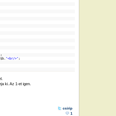
;
;
1);
.
$b
.
"<br/>"
;
l.
a ki. Az 1-et igen.
csirip
1