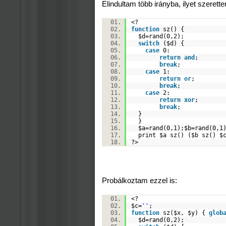
Elindultam több irányba, ilyet szere
<?
function
sz() {
$d
=rand(0,2);
switch
(
$d
) {
case
0:
return
and
;
break
;
case
1:
return
or
;
break
;
case
2:
return
xor
;
break
;
}
}
$a
=rand(0,1);
$b
=rand(0,1
print
$a
sz() (
$b
sz()
$
?>
Probálkoztam ezzel is:
<?
$c
=
''
;
function
sz(
$x
,
$y
) {
glob
$d
=rand(0,2);