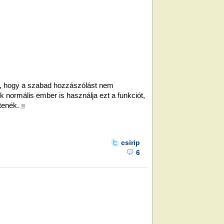
baj, hogy a szabad hozzászólást nem
 normális ember is használja ezt a funkciót,
tenék.
■
csirip
6