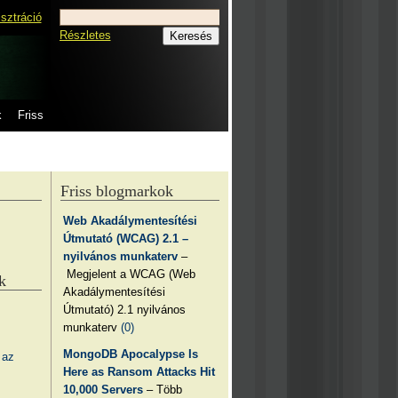
isztráció
Részletes
k
Friss
Friss blogmarkok
Web Akadálymentesítési
Útmutató (WCAG) 2.1 –
nyilvános munkaterv
–
Megjelent a WCAG (Web
k
Akadálymentesítési
Útmutató) 2.1 nyilvános
munkaterv
(0)
MongoDB Apocalypse Is
 az
Here as Ransom Attacks Hit
10,000 Servers
– Több