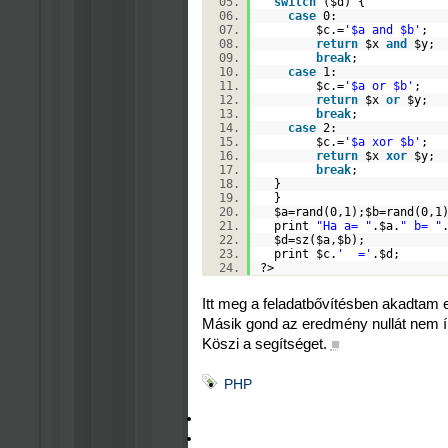
switch
(
$d
) {
case
0:
$c
.=
'$a and $b'
;
return
$x
and
$y
break
;
case
1:
$c
.=
'$a or $b'
;
return
$x
or
$y
;
break
;
case
2:
$c
.=
'$a xor $b'
;
return
$x
xor
$y
break
;
}
}
$a
=rand(0,1);
$b
=rand(0,
print
"Ha a= "
.
$a
.
" b= "
$d
=sz(
$a
,
$b
);
print
$c
.
' ='
.
$d
;
?>
Itt meg a feladatbővítésben akadtam e
Másik gond az eredmény nullát nem írj
Köszi a segítséget.
■
PHP