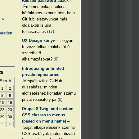
Reused password attack
–
Érdemes bekapcsolni a
kétfaktoros azonosítást, ha a
 az
GitHub jelszavunkat más
oldalakon is újra
felhasználtuk
(17)
eretlen
UX Design könyv
– Hogyan
tervezz felhasználóbarát és
szerethető
alkalmazásokat?
(0)
Introducing unlimited
26
private repositories
–
Megváltozik a GitHub
Szo
V
díjszabása: minden
1
2
előfizetéshez korlátlan számú
8
9
privát repository jár
(0)
15
16
Drupal 8 Twig: add custom
22
23
CSS classes to menus
29
30
(based on menu name)
–
5
6
Saját elképzeléseink szerinti
CSS osztályok (automatizált)