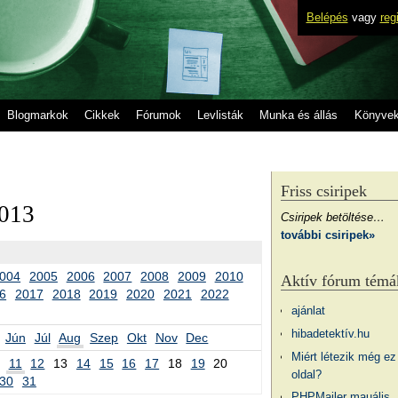
Belépés
vagy
reg
Blogmarkok
Cikkek
Fórumok
Levlisták
Munka és állás
Könyve
Friss csiripek
2013
Csiripek betöltése…
további csiripek»
004
2005
2006
2007
2008
2009
2010
Aktív fórum témá
6
2017
2018
2019
2020
2021
2022
ajánlat
hibadetektív.hu
Jún
Júl
Aug
Szep
Okt
Nov
Dec
Miért létezik még ez
11
12
13
14
15
16
17
18
19
20
oldal?
30
31
PHPMailer mauális