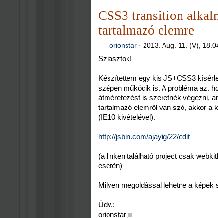
CSS3 transition alkal
tartalmazó elemre
orionstar
·
2013. Aug. 11. (V), 18.0
Sziasztok!
Készítettem egy kis JS+CSS3 kísérlet
szépen működik is. A probléma az, h
átméretezést is szeretnék végezni, a
tartalmazó elemről van szó, akkor a
(IE10 kivételével).
http://jsbin.com/ajayig/22/edit
(a linken található project csak webki
esetén)
Milyen megoldással lehetne a képek 
Üdv.:
orionstar
■