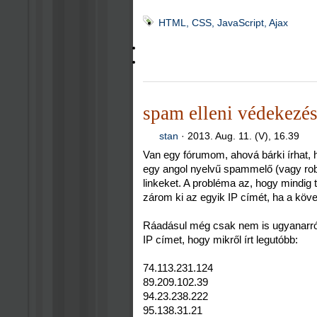
HTML, CSS, JavaScript, Ajax
spam elleni védekezé
stan
·
2013. Aug. 11. (V), 16.39
Van egy fórumom, ahová bárki írhat
egy angol nyelvű spammelő (vagy robot
linkeket. A probléma az, hogy mindig t
zárom ki az egyik IP címét, ha a köv
Ráadásul még csak nem is ugyanarról 
IP címet, hogy mikről írt legutóbb:
74.113.231.124
89.209.102.39
94.23.238.222
95.138.31.21