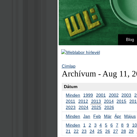
Blog
Címlap
Archívum - Aug 11, 
Dátum
Minden
1999
2001
2002
2003
2
2011
2012
2013
2014
2015
201
2023
2024
2025
2026
Minden
Jan
Feb
Már
Ápr
Május
Minden
1
2
3
4
5
6
7
8
9
10
21
22
23
24
25
26
27
28
29