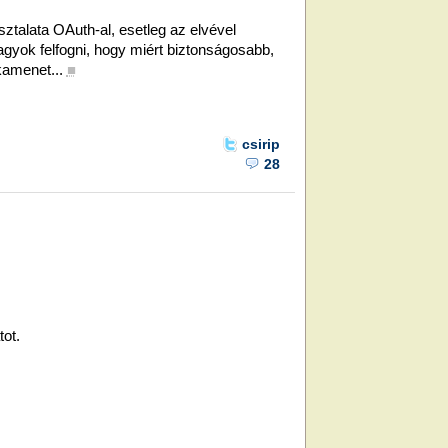
ztalata OAuth-al, esetleg az elvével
agyok felfogni, hogy miért biztonságosabb,
amenet...
■
csirip
28
tot.