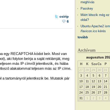
meghívás
Passkey
Miért létezik még ez
csirip
oldal?
6
Ubuntu Apache2 ism
/favicon.ico kérés
tovább
s
Archívum
, ha egy RECAPTCHA kódot beír. Most van
augusztus 20
), aki folyton beírja a saját reklámját, meg
eljesen más IP címről jelentkezik, és hiába
H
K
Sze
Cs
P
etkező alakalommal teljesen más az IP címe.
27
28
29
30
31
3
4
5
6
7
a tartományról jelentkezik be. Mutatok pár
10
11
12
13
14
17
18
19
20
21
24
25
26
27
28
31
1
2
3
4