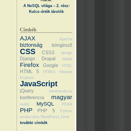
A NoSQL világa – 2. rész:
Kulcs–érték tárolók
Címkék
AJAX
Apache
biztonság
böngésző
CSS
CSS3
design
Django
Drupal
felület
Firefox
Google
HTML
HTML 5
HTML5
Internet
Explorer
JavaScript
jQuery
keretrendszer
magyar
konferencia
MySQL
mobil
PEAR
PHP
PHP 5
Python
rendezvény
WordPress
Zend
további címkék