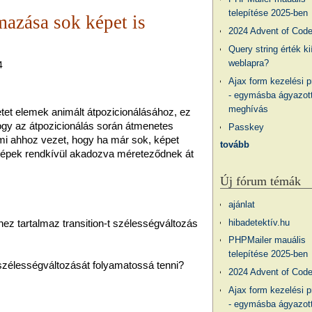
telepítése 2025-ben
mazása sok képet is
2024 Advent of Cod
Query string érték ki
weblapra?
4
Ajax form kezelési 
- egymásba ágyazott
meghívás
et elemek animált átpozicionálásához, ez
ogy az átpozicionálás során átmenetes
Passkey
mi ahhoz vezet, hogy ha már sok, képet
tovább
 képek rendkívül akadozva méreteződnek át
Új fórum témák
ajánlat
thez tartalmaz transition-t szélességváltozás
hibadetektív.hu
PHPMailer mauális
telepítése 2025-ben
szélességváltozását folyamatossá tenni?
2024 Advent of Cod
Ajax form kezelési 
- egymásba ágyazott