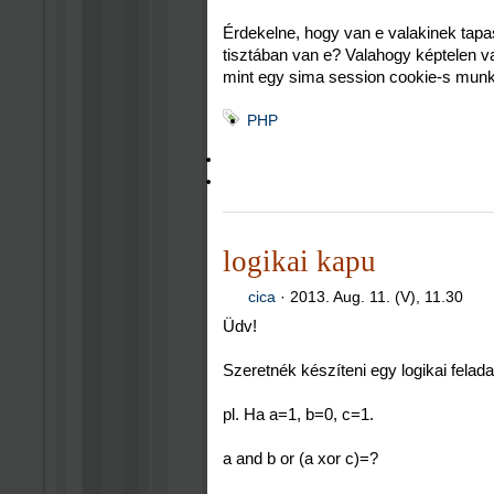
Érdekelne, hogy van e valakinek tapas
tisztában van e? Valahogy képtelen v
mint egy sima session cookie-s munk
PHP
logikai kapu
cica
·
2013. Aug. 11. (V), 11.30
Üdv!
Szeretnék készíteni egy logikai felada
pl. Ha a=1, b=0, c=1.
a and b or (a xor c)=?