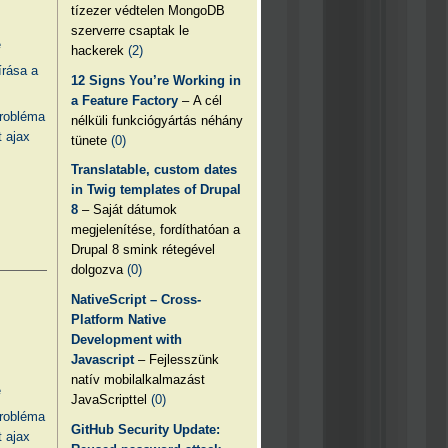
tízezer védtelen MongoDB
szerverre csaptak le
e
hackerek
(2)
írása a
12 Signs You’re Working in
a Feature Factory
– A cél
probléma
nélküli funkciógyártás néhány
 ajax
tünete
(0)
Translatable, custom dates
in Twig templates of Drupal
8
– Saját dátumok
megjelenítése, fordíthatóan a
Drupal 8 smink rétegével
dolgozva
(0)
NativeScript – Cross-
Platform Native
Development with
Javascript
– Fejlesszünk
natív mobilalkalmazást
e
JavaScripttel
(0)
probléma
GitHub Security Update:
 ajax