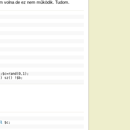
ttem volna de ez nem működik. Tudom.
);
$c
=rand(0,1);
c
) sz() !
$b
;
al
$c
;