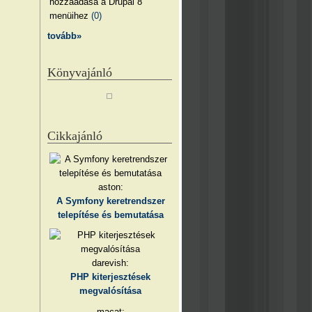
hozzáadása a Drupal 8
menüihez
(0)
tovább»
Könyvajánló
Cikkajánló
aston:
A Symfony keretrendszer
telepítése és bemutatása
darevish:
PHP kiterjesztések
megvalósítása
macat: