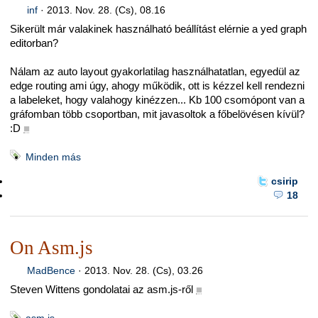
inf
·
2013. Nov. 28. (Cs), 08.16
Sikerült már valakinek használható beállítást elérnie a yed graph
editorban?
Nálam az auto layout gyakorlatilag használhatatlan, egyedül az
edge routing ami úgy, ahogy működik, ott is kézzel kell rendezni
a labeleket, hogy valahogy kinézzen... Kb 100 csomópont van a
gráfomban több csoportban, mit javasoltok a főbelövésen kívül?
:D
■
Minden más
csirip
18
On Asm.js
MadBence
·
2013. Nov. 28. (Cs), 03.26
Steven Wittens gondolatai az asm.js-ről
■
asm.js