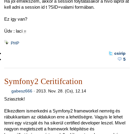
Ha jól emlékszem, akkor a session folytatásakor a hívó lapról át
kell adni a session id t ?SID=valami formában.
Ez igy van?
Üdv : laci
■
PHP
csirip
5
Symfony2 Ceritifcation
gabesz666
·
2013. Nov. 28. (Cs), 12.14
Sziasztok!
Elkezdtem ismerkedni a Symfony2 frameworkel nemrég és
rábukkantam az oldalukon erre a lehetőségre. Vagyis le lehet
tenni egy vizsgát és ha sikerül certified developer leszel. Mivel
nagyon megtetszett a framework felépítése és