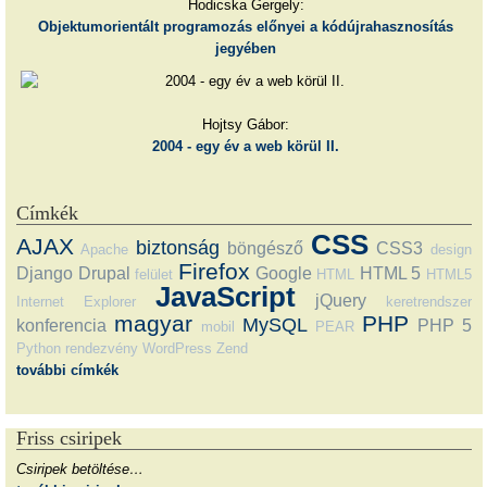
Hodicska Gergely:
Objektumorientált programozás előnyei a kódújrahasznosítás
jegyében
Hojtsy Gábor:
2004 - egy év a web körül II.
Címkék
CSS
AJAX
biztonság
böngésző
CSS3
Apache
design
Firefox
Django
Drupal
Google
HTML 5
felület
HTML
HTML5
JavaScript
jQuery
Internet Explorer
keretrendszer
magyar
PHP
MySQL
konferencia
PHP 5
mobil
PEAR
Python
rendezvény
WordPress
Zend
további címkék
Friss csiripek
Csiripek betöltése…