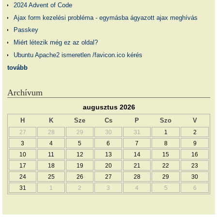
2024 Advent of Code
Ajax form kezelési probléma - egymásba ágyazott ajax meghívás
Passkey
Miért létezik még ez az oldal?
Ubuntu Apache2 ismeretlen /favicon.ico kérés
tovább
Archívum
augusztus 2026
H
K
Sze
Cs
P
Szo
V
27
28
29
30
31
1
2
3
4
5
6
7
8
9
10
11
12
13
14
15
16
17
18
19
20
21
22
23
24
25
26
27
28
29
30
31
1
2
3
4
5
6