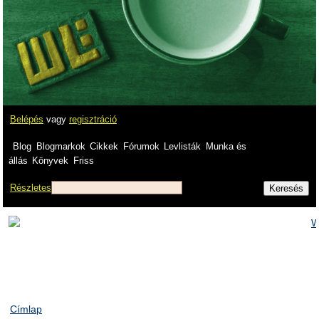
Belépés
vagy
regisztráció
Blog
Blogmarkok
Cikkek
Fórumok
Levlisták
Munka és
állás
Könyvek
Friss
Részletes
Címlap