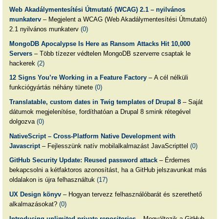
Web Akadálymentesítési Útmutató (WCAG) 2.1 – nyilvános
munkaterv
– Megjelent a WCAG (Web Akadálymentesítési Útmutató)
2.1 nyilvános munkaterv
(0)
MongoDB Apocalypse Is Here as Ransom Attacks Hit 10,000
Servers
– Több tízezer védtelen MongoDB szerverre csaptak le
hackerek
(2)
12 Signs You’re Working in a Feature Factory
– A cél nélküli
funkciógyártás néhány tünete
(0)
Translatable, custom dates in Twig templates of Drupal 8
– Saját
dátumok megjelenítése, fordíthatóan a Drupal 8 smink rétegével
dolgozva
(0)
NativeScript – Cross-Platform Native Development with
Javascript
– Fejlesszünk natív mobilalkalmazást JavaScripttel
(0)
GitHub Security Update: Reused password attack
– Érdemes
bekapcsolni a kétfaktoros azonosítást, ha a GitHub jelszavunkat más
oldalakon is újra felhasználtuk
(17)
UX Design könyv
– Hogyan tervezz felhasználóbarát és szerethető
alkalmazásokat?
(0)
Introducing unlimited private repositories
– Megváltozik a GitHub