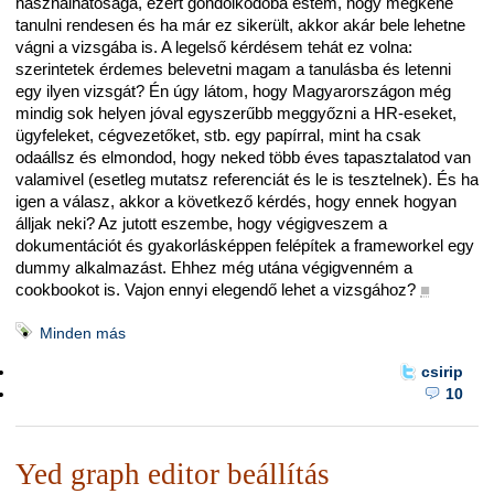
használhatósága, ezért gondolkodóba estem, hogy megkéne
tanulni rendesen és ha már ez sikerült, akkor akár bele lehetne
vágni a vizsgába is. A legelső kérdésem tehát ez volna:
szerintetek érdemes belevetni magam a tanulásba és letenni
egy ilyen vizsgát? Én úgy látom, hogy Magyarországon még
mindig sok helyen jóval egyszerűbb meggyőzni a HR-eseket,
ügyfeleket, cégvezetőket, stb. egy papírral, mint ha csak
odaállsz és elmondod, hogy neked több éves tapasztalatod van
valamivel (esetleg mutatsz referenciát és le is tesztelnek). És ha
igen a válasz, akkor a következő kérdés, hogy ennek hogyan
álljak neki? Az jutott eszembe, hogy végigveszem a
dokumentációt és gyakorlásképpen felépítek a frameworkel egy
dummy alkalmazást. Ehhez még utána végigvenném a
cookbookot is. Vajon ennyi elegendő lehet a vizsgához?
■
Minden más
csirip
10
Yed graph editor beállítás