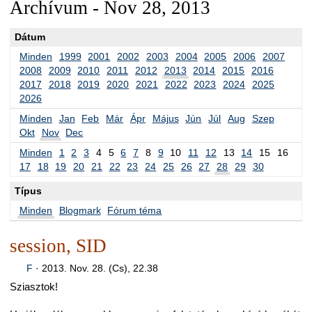
Archívum - Nov 28, 2013
Dátum
Minden
1999
2001
2002
2003
2004
2005
2006
2007
2008
2009
2010
2011
2012
2013
2014
2015
2016
2017
2018
2019
2020
2021
2022
2023
2024
2025
2026
Minden
Jan
Feb
Már
Ápr
Május
Jún
Júl
Aug
Szep
Okt
Nov
Dec
Minden
1
2
3
4
5
6
7
8
9
10
11
12
13
14
15
16
17
18
19
20
21
22
23
24
25
26
27
28
29
30
Típus
Minden
Blogmark
Fórum téma
session, SID
F
·
2013. Nov. 28. (Cs), 22.38
Sziasztok!