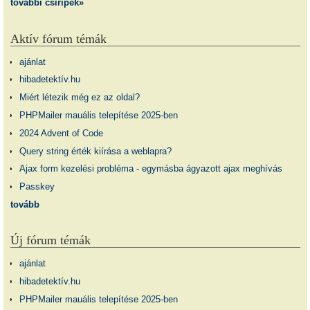
további csiripek»
Aktív fórum témák
ajánlat
hibadetektív.hu
Miért létezik még ez az oldal?
PHPMailer mauális telepítése 2025-ben
2024 Advent of Code
Query string érték kiírása a weblapra?
Ajax form kezelési probléma - egymásba ágyazott ajax meghívás
Passkey
tovább
Új fórum témák
ajánlat
hibadetektív.hu
PHPMailer mauális telepítése 2025-ben