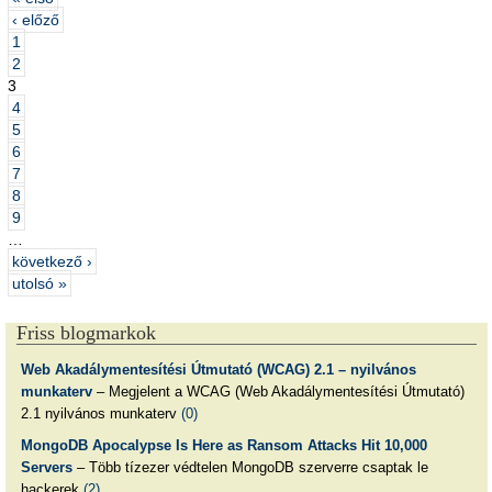
‹ előző
1
2
3
4
5
6
7
8
9
…
következő ›
utolsó »
Friss blogmarkok
Web Akadálymentesítési Útmutató (WCAG) 2.1 – nyilvános
munkaterv
– Megjelent a WCAG (Web Akadálymentesítési Útmutató)
2.1 nyilvános munkaterv
(0)
MongoDB Apocalypse Is Here as Ransom Attacks Hit 10,000
Servers
– Több tízezer védtelen MongoDB szerverre csaptak le
hackerek
(2)