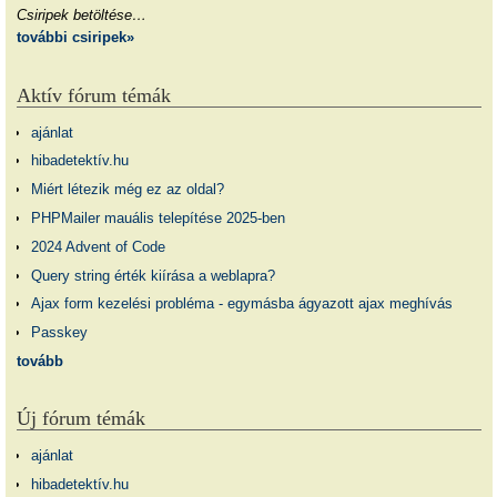
Csiripek betöltése…
további csiripek»
Aktív fórum témák
ajánlat
hibadetektív.hu
Miért létezik még ez az oldal?
PHPMailer mauális telepítése 2025-ben
2024 Advent of Code
Query string érték kiírása a weblapra?
Ajax form kezelési probléma - egymásba ágyazott ajax meghívás
Passkey
tovább
Új fórum témák
ajánlat
hibadetektív.hu