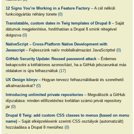
12 Signs You’re Working in a Feature Factory
– A cél nélküli
funkciógyártás néhány tünete
(0)
Translatable, custom dates in Twig templates of Drupal 8
– Saját
dátumok megjelenítése, fordíthatóan a Drupal 8 smink rétegével
dolgozva
(0)
NativeScript – Cross-Platform Native Development with
Javascript
– Fejlesszünk natív mobilalkalmazást JavaScripttel
(0)
GitHub Security Update: Reused password attack
– Érdemes
bekapcsolni a kétfaktoros azonosítást, ha a GitHub jelszavunkat más
oldalakon is újra felhasználtuk
(17)
UX Design könyv
– Hogyan tervezz felhasználóbarát és szerethető
alkalmazásokat?
(0)
Introducing unlimited private repositories
– Megváltozik a GitHub
díjszabása: minden előfizetéshez korlátlan számú privát repository
jár
(0)
Drupal 8 Twig: add custom CSS classes to menus (based on menu
name)
– Saját elképzeléseink szerinti CSS osztályok (automatizált)
hozzáadása a Drupal 8 menüihez
(0)