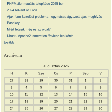
PHPMailer mauális telepítése 2025-ben
2024 Advent of Code
Ajax form kezelési probléma - egymásba ágyazott ajax meghívás
Passkey
Miért létezik még ez az oldal?
Ubuntu Apache2 ismeretlen /favicon.ico kérés
tovább
Archívum
augusztus 2026
H
K
Sze
Cs
P
Szo
V
27
28
29
30
31
1
2
3
4
5
6
7
8
9
10
11
12
13
14
15
16
17
18
19
20
21
22
23
24
25
26
27
28
29
30