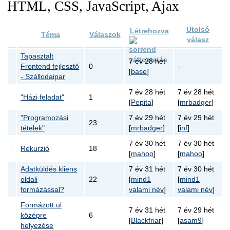
HTML, CSS, JavaScript, Ajax
Utolsó
Létrehozva
Téma
Válaszok
válasz
Tapasztalt
7 év 28 hét
Frontend fejlesztő
0
-
[
base
]
- Szállodaipar
7 év 28 hét
7 év 28 hét
"Házi feladat"
1
[
Pepita
]
[
mrbadger
]
"Programozási
7 év 29 hét
7 év 29 hét
23
tételek"
[
mrbadger
]
[
inf
]
7 év 30 hét
7 év 30 hét
Rekurzió
18
[
mahoo
]
[
mahoo
]
Adatküldés kliens
7 év 31 hét
7 év 30 hét
oldali
22
[
mind1
[
mind1
formázással?
valami név
]
valami név
]
Formázott ul
7 év 31 hét
7 év 29 hét
középre
6
[
Blackfriar
]
[
asam9
]
helyezése