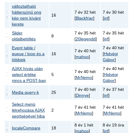
változtatható
hátterszínű png
7 év 32 hét
7 év 30 hét
16
kép nem kívánt
[
Blackfriar
]
[
inf
]
kerete
Slider
7 év 35 hét
7 év 35 hét
8
oldalbetöltés
[
20legendd
]
[
inf
]
Event table /
7 év 40 hét
7 év 40 hét
queue / loop és a
16
[
Hidvégi
[
mahoo
]
többiek
Gábor
]
AJAX hívás után
7 év 40 hét
7 év 40 hét
select értéke
5
[
Hidvégi
[
MrNemo
]
nincs a POST-ban
Gábor
]
7 év 40 hét
7 év 37 hét
Media query-k
25
[
Dinnye
]
[
inf
]
Select menü
7 év 41 hét
7 év 41 hét
létrehozása AJAX
2
[
MrNemo
]
[
MrNemo
]
segítségével hiba
8 év 1 hét
8 év 19 óra
localeCompare
18
[
mahoo
]
[
inf
]