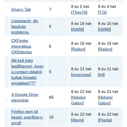
8 év 5 hét
8 év 4 hét
jQuery Tab
7
[
Theo76
]
[
T.G
]
Livesearch, div
8 év 16 hét
8 év 15 hét
bezárás
5
[
GtNM
]
[
GtNM
]
probléma.
CKFinder
8 év 16 hét
8 év 15 hét
integrálása
6
[
Radon
]
[
Radon
]
CKEditorba
Mit kell még
beállítanom, hogy
8 év 21 hét
8 év 21 hét
a contact oldalról
5
[
mcerrows
]
[
inf
]
tudjak fogadni
emaileket???
8 év 22 hét
8 év 21 hét
A Google Drive
65
[
Hidvégi
[
Hidvégi
elemzése
Gábor
]
Gábor
]
Firefox nem jól
8 év 22 hét
8 év 22 hét
kezeli: overflow-y:
15
[
Atomi
]
[
Pepita
]
scroll;