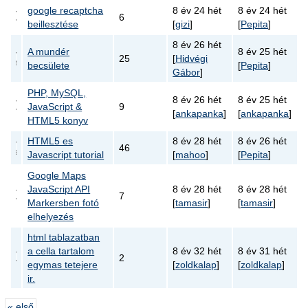
google recaptcha
8 év 24 hét
8 év 24 hét
6
beillesztése
[
gizi
]
[
Pepita
]
8 év 26 hét
A mundér
8 év 25 hét
25
[
Hidvégi
becsülete
[
Pepita
]
Gábor
]
PHP, MySQL,
8 év 26 hét
8 év 25 hét
JavaScript &
9
[
ankapanka
]
[
ankapanka
]
HTML5 konyv
HTML5 es
8 év 28 hét
8 év 26 hét
46
Javascript tutorial
[
mahoo
]
[
Pepita
]
Google Maps
JavaScript API
8 év 28 hét
8 év 28 hét
7
Markersben fotó
[
tamasir
]
[
tamasir
]
elhelyezés
html tablazatban
a cella tartalom
8 év 32 hét
8 év 31 hét
2
egymas tetejere
[
zoldkalap
]
[
zoldkalap
]
ir.
« első