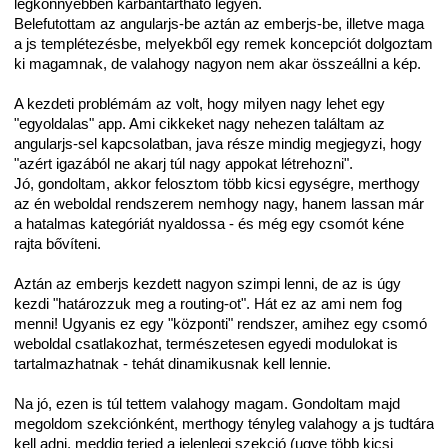
legkönnyebben karbantartható legyen.
Belefutottam az angularjs-be aztán az emberjs-be, illetve maga
a js templétezésbe, melyekből egy remek koncepciót dolgoztam
ki magamnak, de valahogy nagyon nem akar összeállni a kép.
A kezdeti problémám az volt, hogy milyen nagy lehet egy
"egyoldalas" app. Ami cikkeket nagy nehezen találtam az
angularjs-sel kapcsolatban, java része mindig megjegyzi, hogy
"azért igazából ne akarj túl nagy appokat létrehozni".
Jó, gondoltam, akkor felosztom több kicsi egységre, merthogy
az én weboldal rendszerem nemhogy nagy, hanem lassan már
a hatalmas kategóriát nyaldossa - és még egy csomót kéne
rajta bővíteni.
Aztán az emberjs kezdett nagyon szimpi lenni, de az is úgy
kezdi "határozzuk meg a routing-ot". Hát ez az ami nem fog
menni! Ugyanis ez egy "központi" rendszer, amihez egy csomó
weboldal csatlakozhat, természetesen egyedi modulokat is
tartalmazhatnak - tehát dinamikusnak kell lennie.
Na jó, ezen is túl tettem valahogy magam. Gondoltam majd
megoldom szekciónként, merthogy tényleg valahogy a js tudtára
kell adni, meddig terjed a jelenlegi szekció (ugye több kicsi