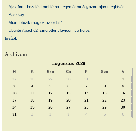
Ajax form kezelési probléma - egymásba ágyazott ajax meghívás
Passkey
Miért létezik még ez az oldal?
Ubuntu Apache2 ismeretlen /favicon.ico kérés
tovább
Archívum
augusztus 2026
H
K
Sze
Cs
P
Szo
V
27
28
29
30
31
1
2
3
4
5
6
7
8
9
10
11
12
13
14
15
16
17
18
19
20
21
22
23
24
25
26
27
28
29
30
31
1
2
3
4
5
6