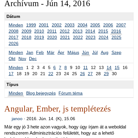
Archívum - Jún 14, 2016
Dátum
Minden
1999
2001
2002
2003
2004
2005
2006
2007
2008
2009
2010
2011
2012
2013
2014
2015
2016
2017
2018
2019
2020
2021
2022
2023
2024
2025
2026
Minden
Jan
Feb
Már
Ápr
Május
Jún
Júl
Aug
Szep
Okt
Nov
Dec
Minden
1
2
3
4
5
6
7
8
9
10
11
12
13
14
15
16
17
18
19
20
21
22
23
24
25
26
27
28
29
30
Típus
Minden
Blog bejegyzés
Fórum téma
Angular, Ember, js templétezés
janoo
·
2016. Jún. 14. (K), 15.06
Már egy jó 3 hete azon vagyok, hogy úgy írjam át a weboldal
rendszerem Adminisztrációs felületét, hogy az a lehető