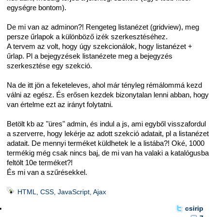
egységre bontom).
De mi van az adminon?! Rengeteg listanézet (gridview), meg
persze űrlapok a különböző izék szerkesztéséhez.
A tervem az volt, hogy úgy szekcionálok, hogy listanézet +
űrlap. Pl a bejegyzések listanézete meg a bejegyzés
szerkesztése egy szekció.
Na de itt jön a feketeleves, ahol már tényleg rémálommá kezd
válni az egész. És erősen kezdek bizonytalan lenni abban, hogy
van értelme ezt az irányt folytatni.
Betölt kb az "üres" admin, és indul a js, ami egyből visszafordul
a szerverre, hogy lekérje az adott szekció adatait, pl a listanézet
adatait. De mennyi terméket küldhetek le a listába?! Oké, 1000
termékig még csak nincs baj, de mi van ha valaki a katalógusba
feltölt 10e terméket?!
És mi van a szűrésekkel.
HTML, CSS, JavaScript, Ajax
csirip