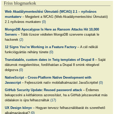
Friss blogmarkok
Web Akadálymentesítési Útmutató (WCAG) 2.1 – nyilvános
munkaterv
– Megjelent a WCAG (Web Akadálymentesítési Útmutató)
2.1 nyilvános munkaterv
(0)
MongoDB Apocalypse Is Here as Ransom Attacks Hit 10,000
Servers
– Több tízezer védtelen MongoDB szerverre csaptak le
hackerek
(2)
12 Signs You’re Working in a Feature Factory
– A cél nélküli
funkciógyártás néhány tünete
(0)
Translatable, custom dates in Twig templates of Drupal 8
– Saját
dátumok megjelenítése, fordíthatóan a Drupal 8 smink rétegével
dolgozva
(0)
NativeScript – Cross-Platform Native Development with
Javascript
– Fejlesszünk natív mobilalkalmazást JavaScripttel
(0)
GitHub Security Update: Reused password attack
– Érdemes
bekapcsolni a kétfaktoros azonosítást, ha a GitHub jelszavunkat más
oldalakon is újra felhasználtuk
(17)
UX Design könyv
– Hogyan tervezz felhasználóbarát és szerethető
alkalmazásokat?
(0)