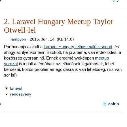
7
2. Laravel Hungary Meetup Taylor
Otwell-lel
lampyon
·
2016. Jún. 14. (K), 14.07
Pár hónapja alakult a
Laravel Hungary felhasználói csoport
, és
ahogy az ilyenkor lenni szokott, ha jó a téma, van érdeklődés, a
közösség gyorsan nő. Ennek eredményeképpen
meetup
sorozat
is indult a témában: az előadások izgalmasak, lehet
kérdezni, közös problémamegoldásra is van lehetőség. (És van
sör is!)
laravel
rendezvény
csirip