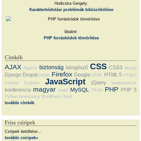
Hodicska Gergely:
Karakterkódolási problémák kiküszöbölése
bbalint:
PHP forráskódok tömörítése
Címkék
CSS
AJAX
biztonság
böngésző
CSS3
Apache
design
Firefox
Django
Drupal
Google
HTML 5
felület
HTML
HTML5
JavaScript
jQuery
Internet Explorer
keretrendszer
magyar
PHP
MySQL
konferencia
PHP 5
mobil
PEAR
Python
rendezvény
WordPress
Zend
további címkék
Friss csiripek
Csiripek betöltése…
további csiripek»