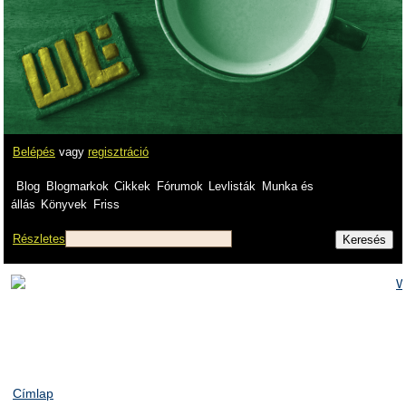
Belépés
vagy
regisztráció
Blog
Blogmarkok
Cikkek
Fórumok
Levlisták
Munka és
állás
Könyvek
Friss
Részletes
Címlap