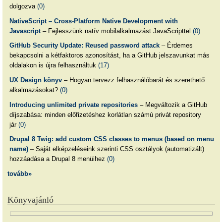
dolgozva
(0)
NativeScript – Cross-Platform Native Development with
Javascript
– Fejlesszünk natív mobilalkalmazást JavaScripttel
(0)
GitHub Security Update: Reused password attack
– Érdemes
bekapcsolni a kétfaktoros azonosítást, ha a GitHub jelszavunkat más
oldalakon is újra felhasználtuk
(17)
UX Design könyv
– Hogyan tervezz felhasználóbarát és szerethető
alkalmazásokat?
(0)
Introducing unlimited private repositories
– Megváltozik a GitHub
díjszabása: minden előfizetéshez korlátlan számú privát repository
jár
(0)
Drupal 8 Twig: add custom CSS classes to menus (based on menu
name)
– Saját elképzeléseink szerinti CSS osztályok (automatizált)
hozzáadása a Drupal 8 menüihez
(0)
tovább»
Könyvajánló