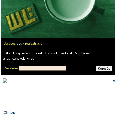
Belépés
vagy
regisztráció
Blog
Blogmarkok
Cikkek
Fórumok
Levlisták
Munka és
állás
Könyvek
Friss
Részletes
Címlap