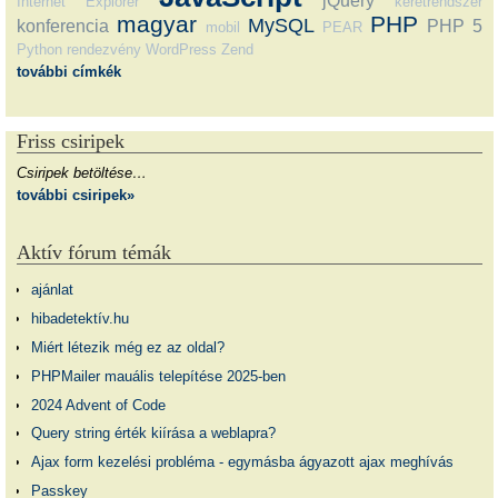
jQuery
Internet Explorer
keretrendszer
magyar
PHP
MySQL
konferencia
PHP 5
mobil
PEAR
Python
rendezvény
WordPress
Zend
további címkék
Friss csiripek
Csiripek betöltése…
további csiripek»
Aktív fórum témák
ajánlat
hibadetektív.hu
Miért létezik még ez az oldal?
PHPMailer mauális telepítése 2025-ben
2024 Advent of Code
Query string érték kiírása a weblapra?
Ajax form kezelési probléma - egymásba ágyazott ajax meghívás
Passkey