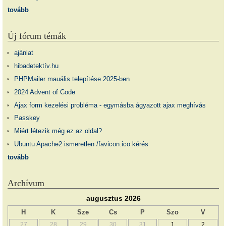
tovább
Új fórum témák
ajánlat
hibadetektív.hu
PHPMailer mauális telepítése 2025-ben
2024 Advent of Code
Ajax form kezelési probléma - egymásba ágyazott ajax meghívás
Passkey
Miért létezik még ez az oldal?
Ubuntu Apache2 ismeretlen /favicon.ico kérés
tovább
Archívum
augusztus 2026
H
K
Sze
Cs
P
Szo
V
27
28
29
30
31
1
2