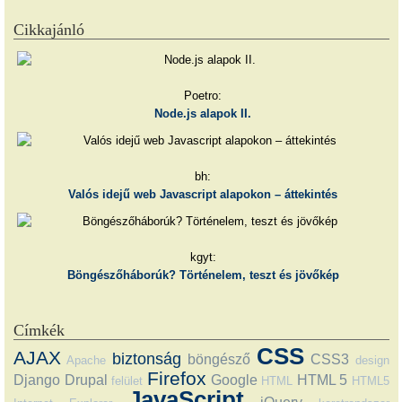
Cikkajánló
Poetro:
Node.js alapok II.
bh:
Valós idejű web Javascript alapokon – áttekintés
kgyt:
Böngészőháborúk? Történelem, teszt és jövőkép
Címkék
CSS
AJAX
biztonság
böngésző
CSS3
Apache
design
Firefox
Django
Drupal
Google
HTML 5
felület
HTML
HTML5
JavaScript