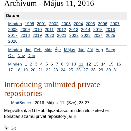
Archívum - Május 11, 2016
Dátum
Minden
1999
2001
2002
2003
2004
2005
2006
2007
2008
2009
2010
2011
2012
2013
2014
2015
2016
2017
2018
2019
2020
2021
2022
2023
2024
2025
2026
Minden
Jan
Feb
Már
Ápr
Május
Jún
Júl
Aug
Szep
Okt
Nov
Dec
Minden
1
2
3
4
5
6
7
8
9
10
11
12
13
14
15
16
17
18
19
20
21
22
23
24
25
26
27
28
29
30
31
Introducing unlimited private
repositories
MadBence
·
2016. Május. 11. (Sze), 23.27
Megváltozik a GitHub díjszabása: minden előfizetéshez
korlátlan számú privát repository jár
■
Git