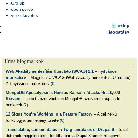
GitHub
open sorce
verziókövetés
csirip
látogatás»
Friss blogmarkok
Web Akadálymentesítési Útmutató (WCAG) 2.1 – nyilvános
munkaterv
– Megjelent a WCAG (Web Akadálymentesítési Útmutató)
2.1 nyilvános munkaterv
(0)
MongoDB Apocalypse Is Here as Ransom Attacks Hit 10,000
Servers
– Több tízezer védtelen MongoDB szerverre csaptak le
hackerek
(2)
12 Signs You’re Working in a Feature Factory
– A cél nélküli
funkciógyártás néhány tünete
(0)
Translatable, custom dates in Twig templates of Drupal 8
– Saját
dátumok megjelenítése, fordíthatóan a Drupal 8 smink rétegével