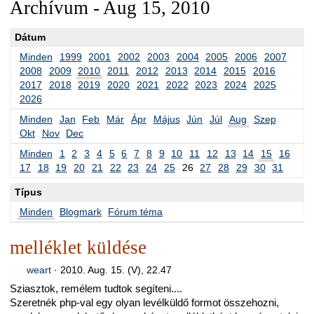
Archívum - Aug 15, 2010
Dátum
Minden
1999
2001
2002
2003
2004
2005
2006
2007
2008
2009
2010
2011
2012
2013
2014
2015
2016
2017
2018
2019
2020
2021
2022
2023
2024
2025
2026
Minden
Jan
Feb
Már
Ápr
Május
Jún
Júl
Aug
Szep
Okt
Nov
Dec
Minden
1
2
3
4
5
6
7
8
9
10
11
12
13
14
15
16
17
18
19
20
21
22
23
24
25
26
27
28
29
30
31
Típus
Minden
Blogmark
Fórum téma
melléklet küldése
weart
·
2010. Aug. 15. (V), 22.47
Sziasztok, remélem tudtok segíteni....
Szeretnék php-val egy olyan levélküldő formot összehozni,