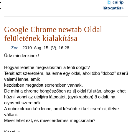
csirip
látogatás»
Google Chrome newtab Oldal
felületének kialakítása
Zoe
·
2010. Aug. 15. (V), 16.28
Üdv mindenkinek!
Hogyan lehetne megvalósítani a fenti dolgot?
Tehát azt szeretném, ha lenne egy oldal, ahol több "doboz" szerű
valami lenne, amik
kezdetben megadott sorrendben vannak.
De mint a chrome böngészőben az új oldal fül után, ahogy lehet
húzni, vonni az utoljára látogatott (gyakrabban) 8 oldalt, na
olyasmit szeretnék.
A dobozokban kép lenne, amit később ki kell cserélni, illetve
váltani.
Mivel lehet ezt, és mivel érdemes megcsinálni?