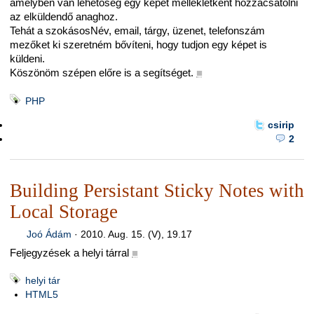
amelyben van lehetőség egy képet mellékletként hozzácsatolni
az elküldendő anaghoz.
Tehát a szokásosNév, email, tárgy, üzenet, telefonszám
mezőket ki szeretném bővíteni, hogy tudjon egy képet is
küldeni.
Köszönöm szépen előre is a segítséget.
■
PHP
csirip
2
Building Persistant Sticky Notes with
Local Storage
Joó Ádám
·
2010. Aug. 15. (V), 19.17
Feljegyzések a helyi tárral
■
helyi tár
HTML5