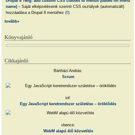
Drupal 8 Twig: add custom CSS classes to menus (based on menu
name)
– Saját elképzeléseink szerinti CSS osztályok (automatizált)
hozzáadása a Drupal 8 menüihez
(0)
tovább»
Könyvajánló
Cikkajánló
Bártházi András:
Scrum
inf:
Egy JavaScript keretrendszer születése – öröklődés
vbence:
WebM alapú élő közvetítés