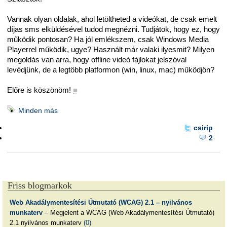
Vannak olyan oldalak, ahol letöltheted a videókat, de csak emelt
díjas sms elküldésével tudod megnézni. Tudjátok, hogy ez, hogy
működik pontosan? Ha jól emlékszem, csak Windows Media
Playerrel működik, ugye? Használt már valaki ilyesmit? Milyen
megoldás van arra, hogy offline videó fájlokat jelszóval
levédjünk, de a legtöbb platformon (win, linux, mac) működjön?
Előre is köszönöm!
■
Minden más
csirip
2
Friss blogmarkok
Web Akadálymentesítési Útmutató (WCAG) 2.1 – nyilvános
munkaterv
– Megjelent a WCAG (Web Akadálymentesítési Útmutató)
2.1 nyilvános munkaterv
(0)