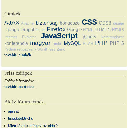
Címkék
CSS
AJAX
biztonság
böngésző
CSS3
Apache
design
Firefox
Django
Drupal
Google
HTML 5
felület
HTML
HTML5
JavaScript
jQuery
Internet Explorer
keretrendszer
magyar
PHP
MySQL
konferencia
PHP 5
mobil
PEAR
Python
rendezvény
WordPress
Zend
további címkék
Friss csiripek
Csiripek betöltése…
további csiripek»
Aktív fórum témák
ajánlat
hibadetektív.hu
Miért létezik még ez az oldal?