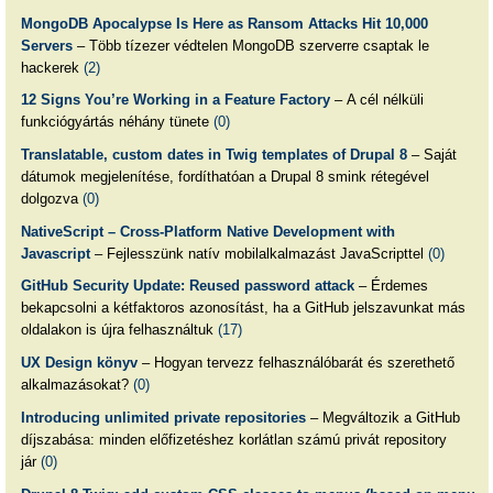
MongoDB Apocalypse Is Here as Ransom Attacks Hit 10,000
Servers
– Több tízezer védtelen MongoDB szerverre csaptak le
hackerek
(2)
12 Signs You’re Working in a Feature Factory
– A cél nélküli
funkciógyártás néhány tünete
(0)
Translatable, custom dates in Twig templates of Drupal 8
– Saját
dátumok megjelenítése, fordíthatóan a Drupal 8 smink rétegével
dolgozva
(0)
NativeScript – Cross-Platform Native Development with
Javascript
– Fejlesszünk natív mobilalkalmazást JavaScripttel
(0)
GitHub Security Update: Reused password attack
– Érdemes
bekapcsolni a kétfaktoros azonosítást, ha a GitHub jelszavunkat más
oldalakon is újra felhasználtuk
(17)
UX Design könyv
– Hogyan tervezz felhasználóbarát és szerethető
alkalmazásokat?
(0)
Introducing unlimited private repositories
– Megváltozik a GitHub
díjszabása: minden előfizetéshez korlátlan számú privát repository
jár
(0)