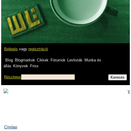
Belépés
vagy
regisztráció
Blog
Blogmarkok
Cikkek
Fórumok
Levlisták
Munka és
állás
Könyvek
Friss
Részletes
Címlap