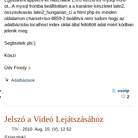
ot...A mysql frontba beállítottam a a karakter készletet latin2,
összeolvasás latin2_hungarian_ci a html php és minden
oldalamon charset=iso-8859-2 beállítva nem tudom hogy az
adatbázisba localhost index oldal által feltöltött adat miért kódban
jelenik meg.
Segitsetek pls:)
Köszi
Üdv Frosty
■
Adatbázisok
csirip
2
Jelszó a Videó Lejátszásához
TIV
·
2010. Aug. 15. (V), 12.52
Sziasztok!