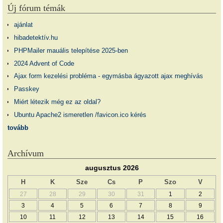
Új fórum témák
ajánlat
hibadetektív.hu
PHPMailer mauális telepítése 2025-ben
2024 Advent of Code
Ajax form kezelési probléma - egymásba ágyazott ajax meghívás
Passkey
Miért létezik még ez az oldal?
Ubuntu Apache2 ismeretlen /favicon.ico kérés
tovább
Archívum
augusztus 2026
H
K
Sze
Cs
P
Szo
V
27
28
29
30
31
1
2
3
4
5
6
7
8
9
10
11
12
13
14
15
16