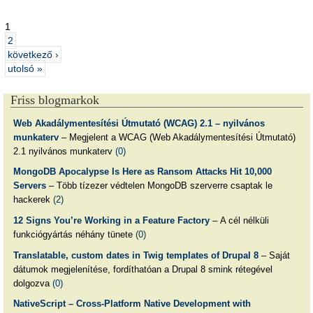
1
2
következő ›
utolsó »
Friss blogmarkok
Web Akadálymentesítési Útmutató (WCAG) 2.1 – nyilvános
munkaterv
– Megjelent a WCAG (Web Akadálymentesítési Útmutató)
2.1 nyilvános munkaterv
(0)
MongoDB Apocalypse Is Here as Ransom Attacks Hit 10,000
Servers
– Több tízezer védtelen MongoDB szerverre csaptak le
hackerek
(2)
12 Signs You’re Working in a Feature Factory
– A cél nélküli
funkciógyártás néhány tünete
(0)
Translatable, custom dates in Twig templates of Drupal 8
– Saját
dátumok megjelenítése, fordíthatóan a Drupal 8 smink rétegével
dolgozva
(0)
NativeScript – Cross-Platform Native Development with