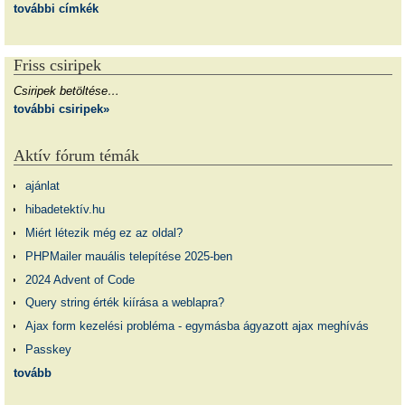
további címkék
Friss csiripek
Csiripek betöltése…
további csiripek»
Aktív fórum témák
ajánlat
hibadetektív.hu
Miért létezik még ez az oldal?
PHPMailer mauális telepítése 2025-ben
2024 Advent of Code
Query string érték kiírása a weblapra?
Ajax form kezelési probléma - egymásba ágyazott ajax meghívás
Passkey
tovább