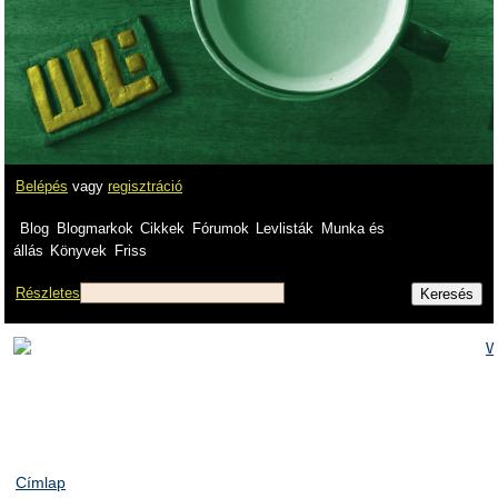
Belépés
vagy
regisztráció
Blog
Blogmarkok
Cikkek
Fórumok
Levlisták
Munka és
állás
Könyvek
Friss
Részletes
Címlap