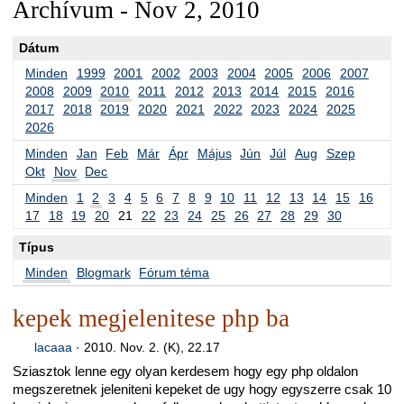
Archívum - Nov 2, 2010
Dátum
Minden
1999
2001
2002
2003
2004
2005
2006
2007
2008
2009
2010
2011
2012
2013
2014
2015
2016
2017
2018
2019
2020
2021
2022
2023
2024
2025
2026
Minden
Jan
Feb
Már
Ápr
Május
Jún
Júl
Aug
Szep
Okt
Nov
Dec
Minden
1
2
3
4
5
6
7
8
9
10
11
12
13
14
15
16
17
18
19
20
21
22
23
24
25
26
27
28
29
30
Típus
Minden
Blogmark
Fórum téma
kepek megjelenitese php ba
lacaaa
·
2010. Nov. 2. (K), 22.17
Sziasztok lenne egy olyan kerdesem hogy egy php oldalon
megszeretnek jeleniteni kepeket de ugy hogy egyszerre csak 10