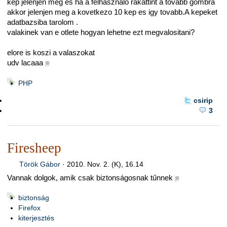
kep jelenjen meg es ha a felhasznalo rakattint a tovabb gombra
akkor jelenjen meg a kovetkezo 10 kep es igy tovabb.A kepeket
adatbazsiba tarolom .
valakinek van e otlete hogyan lehetne ezt megvalositani?
elore is koszi a valaszokat
udv lacaaa
■
PHP
csirip
3
Firesheep
Török Gábor
·
2010. Nov. 2. (K), 16.14
Vannak dolgok, amik csak biztonságosnak tűnnek
■
biztonság
Firefox
kiterjesztés