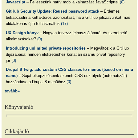
Javascript
– Fejlesszünk natív mobilalkalmazást JavaScripttel
(0)
GitHub Security Update: Reused password attack
– Érdemes
bekapcsolni a kétfaktoros azonosítást, ha a GitHub jelszavunkat más
oldalakon is újra felhasználtuk
(17)
UX Design könyv
– Hogyan tervezz felhasználóbarát és szerethető
alkalmazásokat?
(0)
Introducing unlimited private repositories
– Megváltozik a GitHub
díjszabása: minden előfizetéshez korlátlan számú privát repository
jár
(0)
Drupal 8 Twig: add custom CSS classes to menus (based on menu
name)
– Saját elképzeléseink szerinti CSS osztályok (automatizált)
hozzáadása a Drupal 8 menüihez
(0)
tovább»
Könyvajánló
Cikkajánló