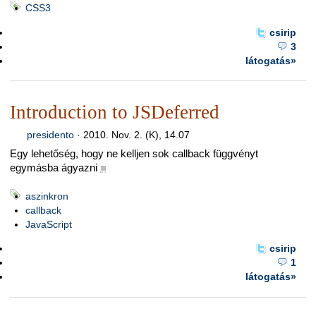
CSS3
csirip
3
látogatás»
Introduction to JSDeferred
presidento
·
2010. Nov. 2. (K), 14.07
Egy lehetőség, hogy ne kelljen sok callback függvényt
egymásba ágyazni
■
aszinkron
callback
JavaScript
csirip
1
látogatás»