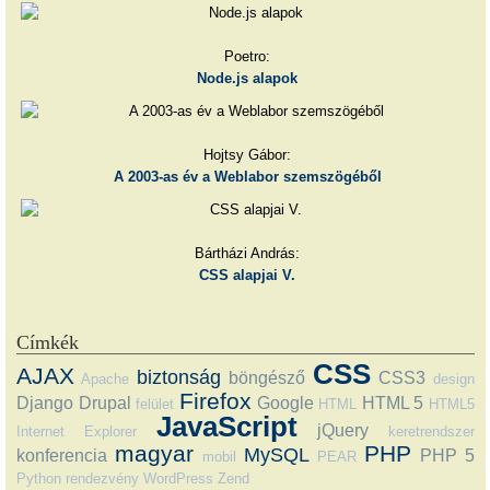
Poetro:
Node.js alapok
Hojtsy Gábor:
A 2003-as év a Weblabor szemszögéből
Bártházi András:
CSS alapjai V.
Címkék
CSS
AJAX
biztonság
böngésző
CSS3
Apache
design
Firefox
Django
Drupal
Google
HTML 5
felület
HTML
HTML5
JavaScript
jQuery
Internet Explorer
keretrendszer
magyar
PHP
MySQL
konferencia
PHP 5
mobil
PEAR
Python
rendezvény
WordPress
Zend