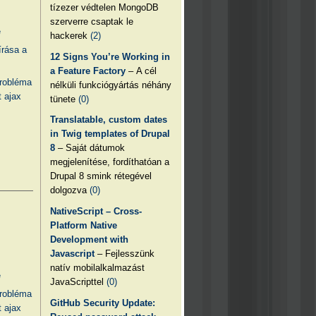
tízezer védtelen MongoDB
szerverre csaptak le
e
hackerek
(2)
írása a
12 Signs You’re Working in
a Feature Factory
– A cél
probléma
nélküli funkciógyártás néhány
 ajax
tünete
(0)
Translatable, custom dates
in Twig templates of Drupal
8
– Saját dátumok
megjelenítése, fordíthatóan a
Drupal 8 smink rétegével
dolgozva
(0)
NativeScript – Cross-
Platform Native
Development with
Javascript
– Fejlesszünk
natív mobilalkalmazást
e
JavaScripttel
(0)
probléma
GitHub Security Update:
 ajax