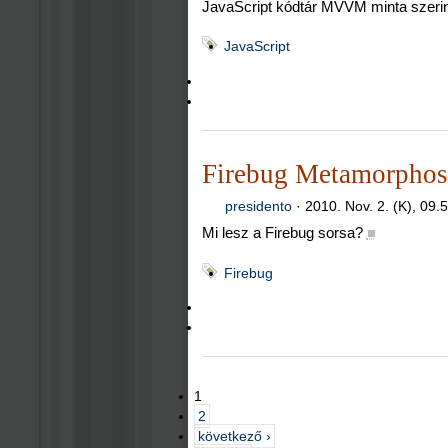
JavaScript kódtár MVVM minta szerin
JavaScript
Firebug Metamorphos
presidento
·
2010. Nov. 2. (K), 09.
Mi lesz a Firebug sorsa?
■
Firebug
1
2
következő ›