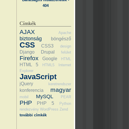
404
Címkék
AJAX
Apache
biztonság
böngésző
CSS
CSS3
design
Django
Drupal
felület
Firefox
Google
HTML
HTML 5
HTML5
Internet
Explorer
JavaScript
jQuery
keretrendszer
magyar
konferencia
MySQL
mobil
PEAR
PHP
PHP 5
Python
rendezvény
WordPress
Zend
további címkék