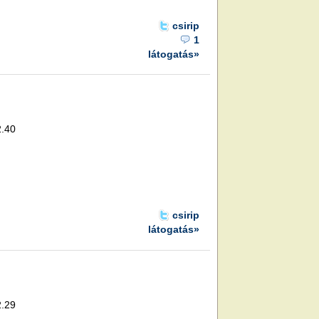
csirip
1
látogatás»
2.40
csirip
látogatás»
2.29