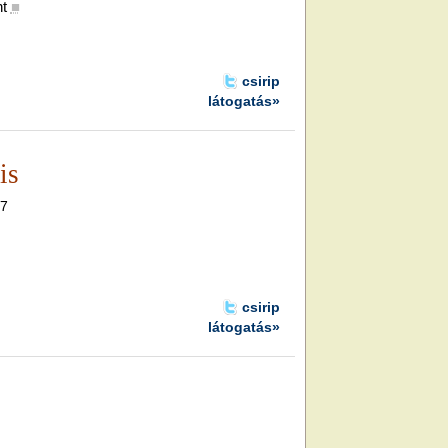
t
■
csirip
látogatás»
is
57
csirip
látogatás»