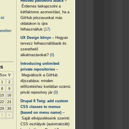
Reused password attack
–
Érdemes bekapcsolni a
kétfaktoros azonosítást, ha a
 az
GitHub jelszavunkat más
oldalakon is újra
felhasználtuk
(17)
eretlen
UX Design könyv
– Hogyan
tervezz felhasználóbarát és
szerethető
alkalmazásokat?
(0)
Introducing unlimited
26
private repositories
–
Megváltozik a GitHub
Szo
V
díjszabása: minden
1
2
előfizetéshez korlátlan számú
8
9
privát repository jár
(0)
15
16
Drupal 8 Twig: add custom
22
23
CSS classes to menus
29
30
(based on menu name)
–
5
6
Saját elképzeléseink szerinti
CSS osztályok (automatizált)