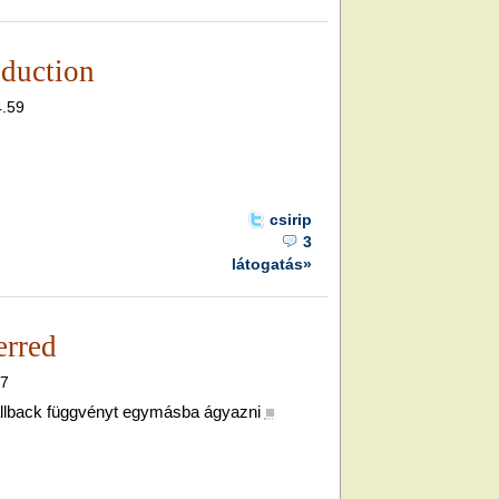
oduction
4.59
csirip
3
látogatás»
erred
07
callback függvényt egymásba ágyazni
■