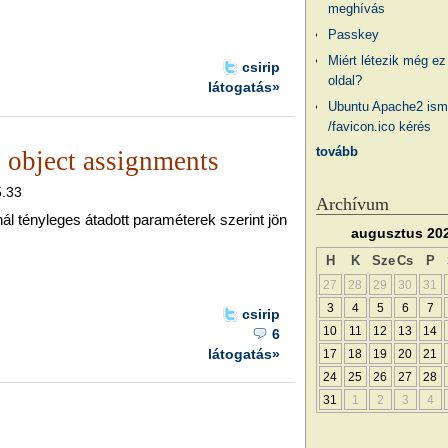
meghívás
Passkey
Miért létezik még ez
csirip
oldal?
látogatás»
Ubuntu Apache2 ism
/favicon.ico kérés
tovább
 object assignments
5.33
Archívum
 tényleges átadott paraméterek szerint jön
augusztus 20
H
K
Sze
Cs
P
27
28
29
30
31
3
4
5
6
7
csirip
10
11
12
13
14
6
látogatás»
17
18
19
20
21
24
25
26
27
28
31
1
2
3
4