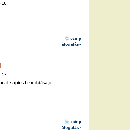
5.18
csirip
látogatás»
d
5.17
jának sajátos bemutatása
■
csirip
látogatás»