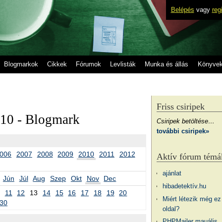
Belépés
vagy
reg
Blogmarkok
Cikkek
Fórumok
Levlisták
Munka és állás
Könyve
Friss csiripek
010 - Blogmark
Csiripek betöltése…
további csiripek»
006
2007
2008
2009
2010
2011
2012
Aktív fórum témá
ajánlat
Jún
Júl
Aug
Szep
Okt
Nov
Dec
hibadetektív.hu
11
12
13
14
15
16
17
18
19
20
Miért létezik még ez
30
oldal?
PHPMailer mauális