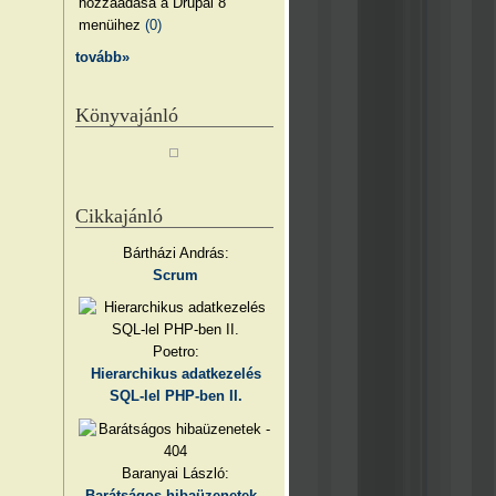
hozzáadása a Drupal 8
menüihez
(0)
tovább»
Könyvajánló
Cikkajánló
Bártházi András:
Scrum
Poetro:
Hierarchikus adatkezelés
SQL-lel PHP-ben II.
Baranyai László:
Barátságos hibaüzenetek -