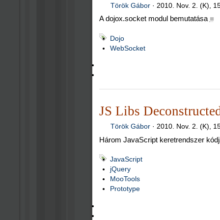
Török Gábor
·
2010. Nov. 2. (K), 1
A dojox.socket modul bemutatása
■
Dojo
WebSocket
JS Libs Deconstructe
Török Gábor
·
2010. Nov. 2. (K), 1
Három JavaScript keretrendszer kód
JavaScript
jQuery
MooTools
Prototype