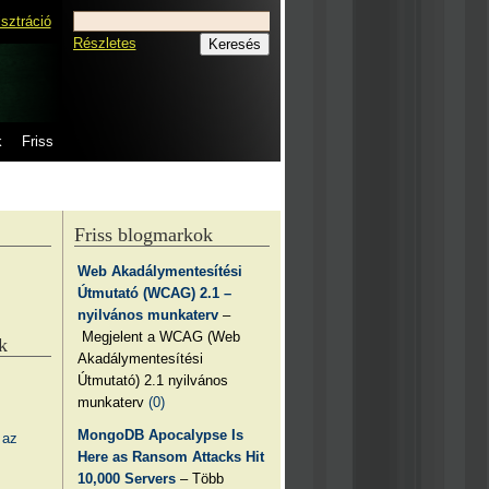
isztráció
Részletes
k
Friss
Friss blogmarkok
Web Akadálymentesítési
Útmutató (WCAG) 2.1 –
nyilvános munkaterv
–
Megjelent a WCAG (Web
k
Akadálymentesítési
Útmutató) 2.1 nyilvános
munkaterv
(0)
MongoDB Apocalypse Is
 az
Here as Ransom Attacks Hit
10,000 Servers
– Több