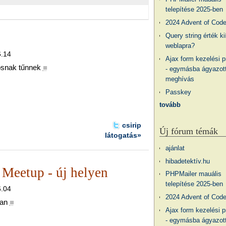
telepítése 2025-ben
2024 Advent of Cod
Query string érték ki
weblapra?
6.14
Ajax form kezelési 
osnak tűnnek
■
- egymásba ágyazott
meghívás
Passkey
tovább
csirip
Új fórum témák
látogatás»
ajánlat
hibadetektív.hu
Meetup - új helyen
PHPMailer mauális
telepítése 2025-ben
6.04
2024 Advent of Cod
an
■
Ajax form kezelési 
- egymásba ágyazott