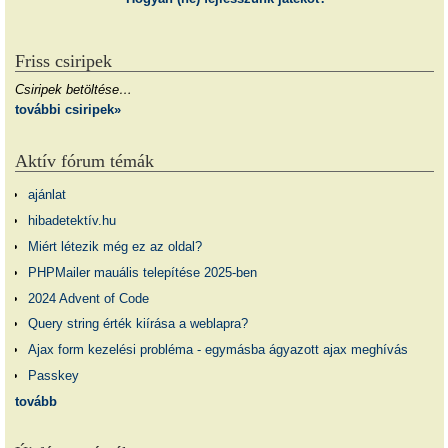
Friss csiripek
Csiripek betöltése…
további csiripek»
Aktív fórum témák
ajánlat
hibadetektív.hu
Miért létezik még ez az oldal?
PHPMailer mauális telepítése 2025-ben
2024 Advent of Code
Query string érték kiírása a weblapra?
Ajax form kezelési probléma - egymásba ágyazott ajax meghívás
Passkey
tovább