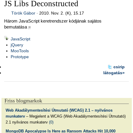
JS Libs Deconstructed
Török Gábor
·
2010. Nov. 2. (K), 15.17
Három JavaScript keretrendszer kódjának sajátos
bemutatása
■
JavaScript
jQuery
MooTools
Prototype
csirip
látogatás»
Friss blogmarkok
Web Akadálymentesítési Útmutató (WCAG) 2.1 – nyilvános
munkaterv
– Megjelent a WCAG (Web Akadálymentesítési Útmutató)
2.1 nyilvános munkaterv
(0)
MongoDB Apocalypse Is Here as Ransom Attacks Hit 10,000