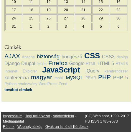
10
11
12
13
14
15
16
17
18
19
20
21
22
23
24
25
26
27
28
29
30
31
1
2
3
4
5
6
Címkék
CSS
AJAX
biztonság
böngésző
CSS3
Apache
design
Firefox
Django
Drupal
Google
HTML 5
felület
HTML
HTML5
JavaScript
jQuery
Internet Explorer
keretrendszer
magyar
PHP
MySQL
konferencia
PHP 5
mobil
PEAR
Python
rendezvény
WordPress
Zend
további címkék
Impresszum
·
Jogi nyilatkozat
·
Adatvédelem
·
(CC) Weblabor, 1999–2017
Médiaajánlat
HU ISSN 1785-9573
Rólunk
·
Webhely térkép
·
Gyakran Ismételt Kérdések