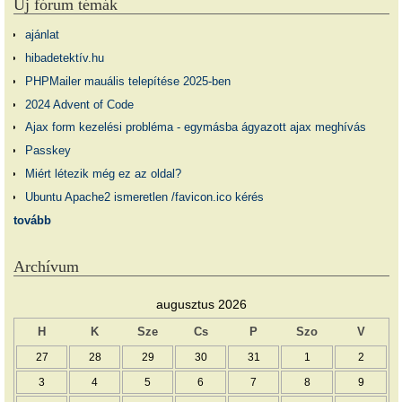
Új fórum témák
ajánlat
hibadetektív.hu
PHPMailer mauális telepítése 2025-ben
2024 Advent of Code
Ajax form kezelési probléma - egymásba ágyazott ajax meghívás
Passkey
Miért létezik még ez az oldal?
Ubuntu Apache2 ismeretlen /favicon.ico kérés
tovább
Archívum
augusztus 2026
H
K
Sze
Cs
P
Szo
V
27
28
29
30
31
1
2
3
4
5
6
7
8
9