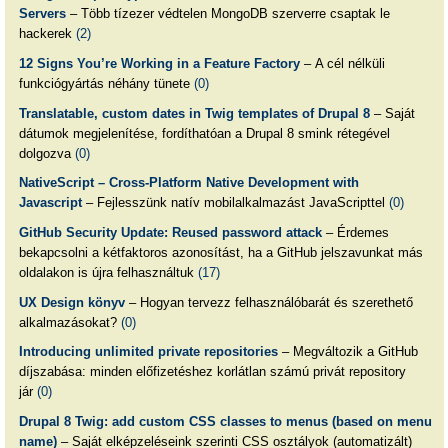
Servers
– Több tízezer védtelen MongoDB szerverre csaptak le
hackerek
(2)
12 Signs You’re Working in a Feature Factory
– A cél nélküli
funkciógyártás néhány tünete
(0)
Translatable, custom dates in Twig templates of Drupal 8
– Saját
dátumok megjelenítése, fordíthatóan a Drupal 8 smink rétegével
dolgozva
(0)
NativeScript – Cross-Platform Native Development with
Javascript
– Fejlesszünk natív mobilalkalmazást JavaScripttel
(0)
GitHub Security Update: Reused password attack
– Érdemes
bekapcsolni a kétfaktoros azonosítást, ha a GitHub jelszavunkat más
oldalakon is újra felhasználtuk
(17)
UX Design könyv
– Hogyan tervezz felhasználóbarát és szerethető
alkalmazásokat?
(0)
Introducing unlimited private repositories
– Megváltozik a GitHub
díjszabása: minden előfizetéshez korlátlan számú privát repository
jár
(0)
Drupal 8 Twig: add custom CSS classes to menus (based on menu
name)
– Saját elképzeléseink szerinti CSS osztályok (automatizált)