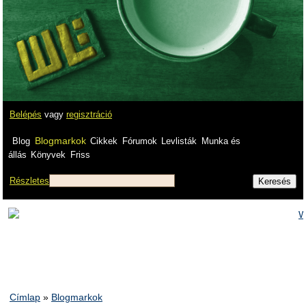
Belépés
vagy
regisztráció
Blogmarkok
Blog
Cikkek
Fórumok
Levlisták
Munka és
állás
Könyvek
Friss
Részletes
Címlap
»
Blogmarkok