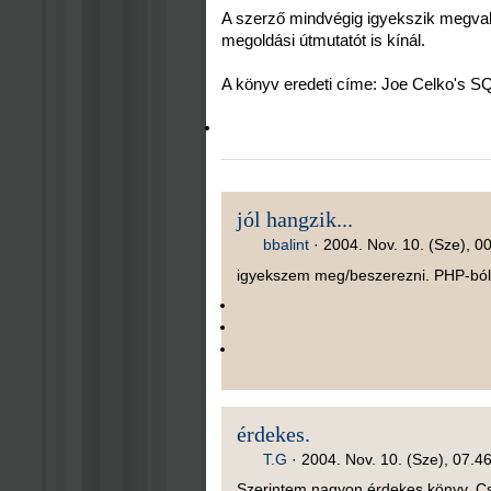
A szerző mindvégig igyekszik megvalós
megoldási útmutatót is kínál.
A könyv eredeti címe: Joe Celko's S
jól hangzik...
bbalint
·
2004. Nov. 10. (Sze), 0
igyekszem meg/beszerezni. PHP-ból n
érdekes.
T.G
·
2004. Nov. 10. (Sze), 07.4
Szerintem nagyon érdekes könyv. Csu