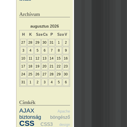
Archívum
augusztus 2026
H
K
Sze
Cs
P
Szo
V
27
28
29
30
31
1
2
3
4
5
6
7
8
9
10
11
12
13
14
15
16
17
18
19
20
21
22
23
24
25
26
27
28
29
30
31
1
2
3
4
5
6
Címkék
AJAX
Apache
biztonság
böngésző
CSS
CSS3
design