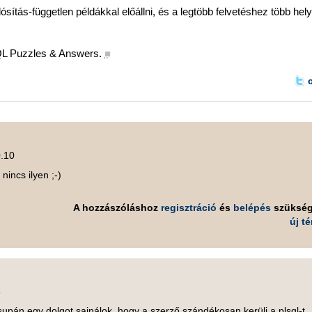
ítás-független példákkal előállni, és a legtöbb felvetéshez több hel
QL Puzzles & Answers.
■
0.10
incs ilyen ;-)
A hozzászóláshoz
regisztráció
és
belépés
szüksé
új t
6
pán egy dolgot sajnálok, hogy a szerző szándékosan kerüli a plsql-t,