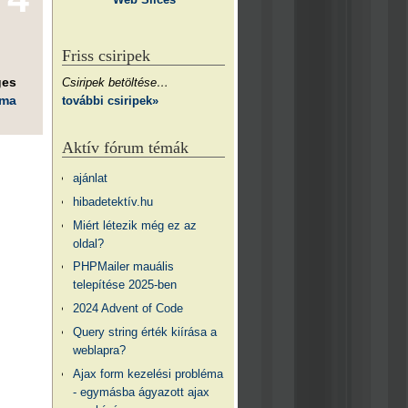
Friss csiripek
ges
Csiripek betöltése…
éma
további csiripek»
Aktív fórum témák
ajánlat
hibadetektív.hu
Miért létezik még ez az
oldal?
PHPMailer mauális
telepítése 2025-ben
2024 Advent of Code
Query string érték kiírása a
weblapra?
Ajax form kezelési probléma
- egymásba ágyazott ajax