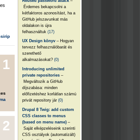
Reused password attack
–
yes
Érdemes bekapcsolni a
kétfaktoros azonosítást, ha a
GitHub jelszavunkat más
oldalakon is újra
felhasználtuk
(17)
csirip
UX Design könyv
– Hogyan
tervezz felhasználóbarát és
szerethető
1
alkalmazásokat?
(0)
Introducing unlimited
private repositories
–
Megváltozik a GitHub
díjszabása: minden
ges
előfizetéshez korlátlan számú
éma
privát repository jár
(0)
Drupal 8 Twig: add custom
CSS classes to menus
2
(based on menu name)
–
Saját elképzeléseink szerinti
CSS osztályok (automatizált)