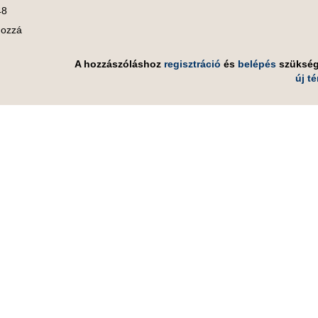
48
hozzá
A hozzászóláshoz
regisztráció
és
belépés
szüksé
új t