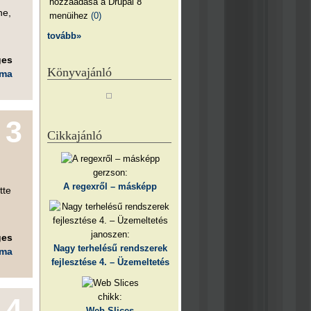
hozzáadása a Drupal 8
ne,
menüihez
(0)
tovább»
ges
Könyvajánló
éma
3
Cikkajánló
gerzson:
A regexről – másképp
tte
janoszen:
ges
Nagy terhelésű rendszerek
éma
fejlesztése 4. – Üzemeltetés
chikk:
4
Web Slices