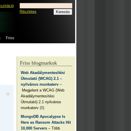
isztráció
Részletes
k
Friss
Friss blogmarkok
Web Akadálymentesítési
Útmutató (WCAG) 2.1 –
nyilvános munkaterv
–
Megjelent a WCAG (Web
Akadálymentesítési
Útmutató) 2.1 nyilvános
munkaterv
(0)
MongoDB Apocalypse Is
Here as Ransom Attacks Hit
10,000 Servers
– Több