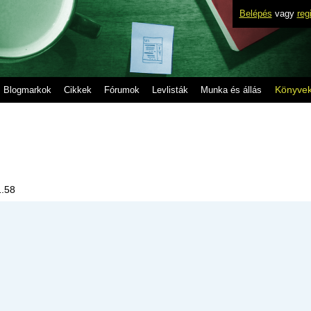
Belépés
vagy
reg
Könyve
Blogmarkok
Cikkek
Fórumok
Levlisták
Munka és állás
1.58