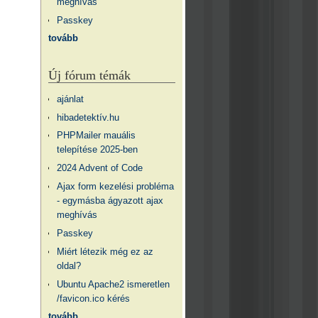
meghívás
Passkey
tovább
Új fórum témák
ajánlat
hibadetektív.hu
PHPMailer mauális
telepítése 2025-ben
2024 Advent of Code
Ajax form kezelési probléma
- egymásba ágyazott ajax
meghívás
Passkey
Miért létezik még ez az
oldal?
Ubuntu Apache2 ismeretlen
/favicon.ico kérés
tovább