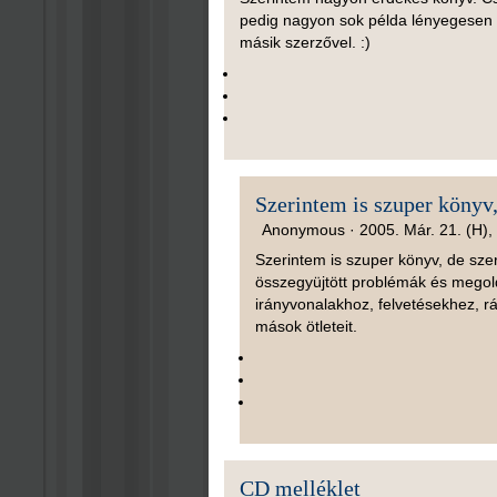
pedig nagyon sok példa lényegesen 
másik szerzővel. :)
Szerintem is szuper könyv
Anonymous ·
2005. Már. 21. (H),
Szerintem is szuper könyv, de sz
összegyüjtött problémák és megold
irányvonalakhoz, felvetésekhez, r
mások ötleteit.
CD melléklet