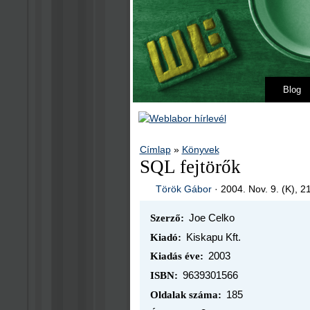
Blog
Címlap
»
Könyvek
SQL fejtörők
Török Gábor
·
2004. Nov. 9. (K), 2
Joe Celko
Szerző:
Kiskapu Kft.
Kiadó:
2003
Kiadás éve:
9639301566
ISBN:
185
Oldalak száma: