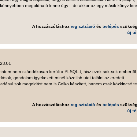
könnyebben megoldható lenne úgy... de akkor az egy másik könyv len
A hozzászóláshoz
regisztráció
és
belépés
szüksé
új t
,
 23.01
erintem nem szándékosan kerüli a PLSQL-t, hisz ezek sok-sok embertől
ások, gondolom igyekezett minél közelibb utat találni az eredeti
áadásul sok megoldást nem is Celko készitett, hanem csak közkincsé te
A hozzászóláshoz
regisztráció
és
belépés
szüksé
új t