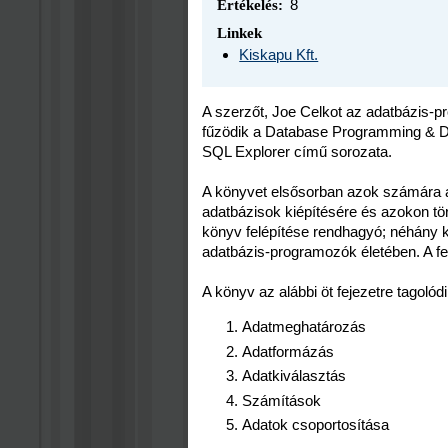
8
Értékelés:
Linkek
Kiskapu Kft.
A szerzőt, Joe Celkot az adatbázis-
fűzödik a Database Programming & D
SQL Explorer című sorozata.
A könyvet elsősorban azok számára 
adatbázisok kiépítésére és azokon tör
könyv felépítése rendhagyó; néhány k
adatbázis-programozók életében. A fel
A könyv az alábbi öt fejezetre tagolódi
Adatmeghatározás
Adatformázás
Adatkiválasztás
Számítások
Adatok csoportosítása