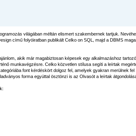
programozás világában méltán elismert szakembernek tartjuk. Nevéh
esign című folyóiratban publikált Celko on SQL, majd a DBMS maga
ajánlom, akik már magabiztosan képesek egy alkalmazáshoz tartoz
ténő munkavégzésre. Celko közvetlen stílusa segíti a leírtak megért
ategóriába font kérdéskört dolgoz fel, amelyek gyakran merülnek fel
adványos forma egyúttal ösztönzi is az Olvasót a leírtak átgondolás
k: