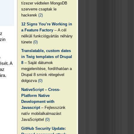
tízezer védtelen MongoDB
szerverre csaptak le
hackerek
(2)
12 Signs You’re Working in
a Feature Factory
– A cél
ez
nélküli funkciógyártás néhány
zin
tünete
(0)
Translatable, custom dates
in Twig templates of Drupal
ó
8
– Saját dátumok
ését. A
megjelenítése, fordíthatóan a
 az
Drupal 8 smink rétegével
ára.
dolgozva
(0)
NativeScript – Cross-
Platform Native
Development with
Javascript
– Fejlesszünk
natív mobilalkalmazást
JavaScripttel
(0)
GitHub Security Update: