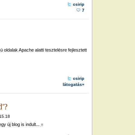
csirip
7
 oldalak Apache alatti tesztelésre fejlesztett
csirip
látogatás»
'?
 15.18
y új blog is indult...
■