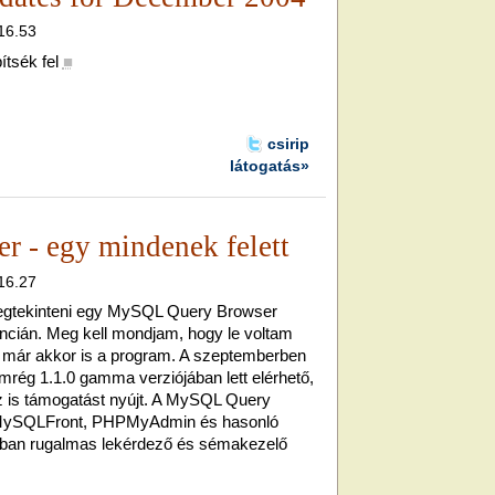
 16.53
tsék fel
■
csirip
látogatás»
 - egy mindenek felett
 16.27
egtekinteni egy MySQL Query Browser
cián. Meg kell mondjam, hogy le voltam
 már akkor is a program. A szeptemberben
mrég 1.1.0 gamma verziójában lett elérhető,
z is támogatást nyújt. A MySQL Query
a MySQLFront, PHPMyAdmin és hasonló
óban rugalmas lekérdező és sémakezelő