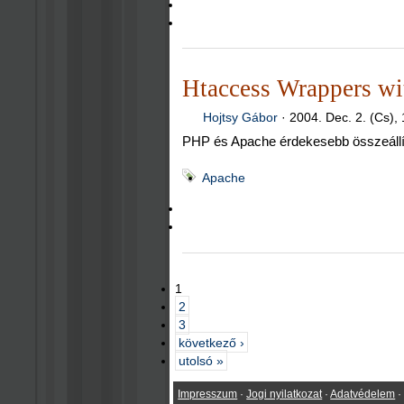
Htaccess Wrappers w
Hojtsy Gábor
·
2004. Dec. 2. (Cs),
PHP és Apache érdekesebb összeállí
Apache
1
2
3
következő ›
utolsó »
Impresszum
·
Jogi nyilatkozat
·
Adatvédelem