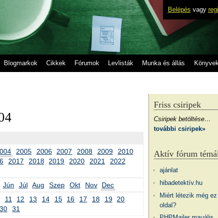
Belépés
vagy
reg
Blogmarkok
Cikkek
Fórumok
Levlisták
Munka és állás
Könyve
Friss csiripek
04
Csiripek betöltése…
további csiripek»
004
2005
2006
2007
2008
2009
2010
Aktív fórum témá
6
2017
2018
2019
2020
2021
2022
ajánlat
hibadetektív.hu
Jún
Júl
Aug
Szep
Okt
Nov
Dec
Miért létezik még ez
11
12
13
14
15
16
17
18
19
20
oldal?
30
31
PHPMailer mauális