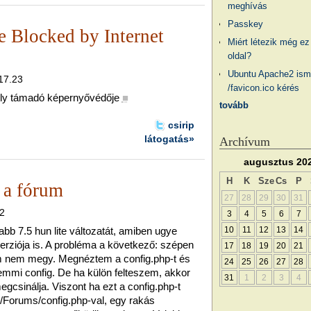
meghívás
Passkey
e Blocked by Internet
Miért létezik még ez
oldal?
Ubuntu Apache2 ism
 17.23
/favicon.ico kérés
ly támadó képernyővédője
■
tovább
csirip
látogatás»
Archívum
augusztus 20
H
K
Sze
Cs
P
a fórum
27
28
29
30
31
02
3
4
5
6
7
bb 7.5 hun lite változatát, amiben ugye
10
11
12
13
14
erziója is. A probléma a következő: szépen
17
18
19
20
21
um nem megy. Megnéztem a config.php-t és
24
25
26
27
28
mmi config. De ha külön felteszem, akkor
31
1
2
3
4
megcsinálja. Viszont ha ezt a config.php-t
s/Forums/config.php-val, egy rakás