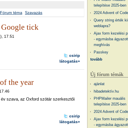
telepítése 2025-ben
Fórum téma
Szavazás
2024 Advent of Cod
Query string érték ki
 Google tick
weblapra?
Ajax form kezelési 
), 17.51
- egymásba ágyazott
meghívás
Passkey
csirip
tovább
látogatás»
Új fórum témák
of the year
ajánlat
 17.46
hibadetektív.hu
PHPMailer mauális
z év szava, az Oxford szótár szerkesztői
telepítése 2025-ben
2024 Advent of Cod
csirip
Ajax form kezelési 
látogatás»
- egymásba ágyazott