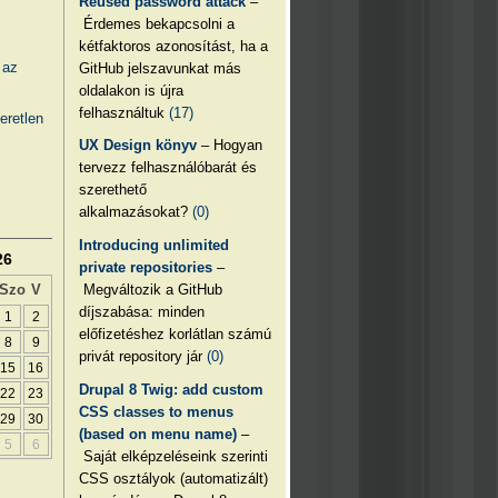
Reused password attack
–
Érdemes bekapcsolni a
kétfaktoros azonosítást, ha a
 az
GitHub jelszavunkat más
oldalakon is újra
felhasználtuk
(17)
eretlen
UX Design könyv
– Hogyan
tervezz felhasználóbarát és
szerethető
alkalmazásokat?
(0)
Introducing unlimited
26
private repositories
–
Megváltozik a GitHub
Szo
V
díjszabása: minden
1
2
előfizetéshez korlátlan számú
8
9
privát repository jár
(0)
15
16
Drupal 8 Twig: add custom
22
23
CSS classes to menus
29
30
(based on menu name)
–
5
6
Saját elképzeléseink szerinti
CSS osztályok (automatizált)