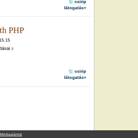
csirip
látogatás»
ith PHP
 15.15
tásai
■
csirip
látogatás»
·
Médiaajánlat