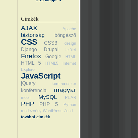
Címkék
AJAX
Apache
biztonság
böngésző
CSS
CSS3
design
Django
Drupal
felület
Firefox
Google
HTML
HTML 5
HTML5
Internet
Explorer
JavaScript
jQuery
keretrendszer
magyar
konferencia
MySQL
mobil
PEAR
PHP
PHP 5
Python
rendezvény
WordPress
Zend
további címkék