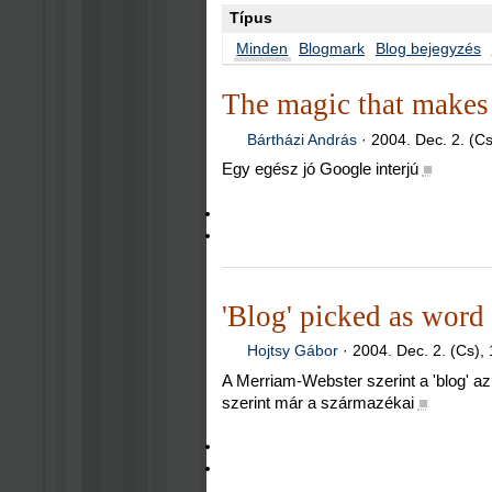
Típus
Minden
Blogmark
Blog bejegyzés
The magic that makes
Bártházi András
·
2004. Dec. 2. (Cs
Egy egész jó Google interjú
■
'Blog' picked as word 
Hojtsy Gábor
·
2004. Dec. 2. (Cs),
A Merriam-Webster szerint a 'blog' a
szerint már a származékai
■