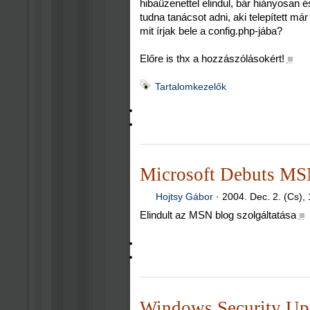
hibaüzenettel elindul, bár hiányosan
tudna tanácsot adni, aki telepített már
mit írjak bele a config.php-jába?
Előre is thx a hozzászólásokért!
■
Tartalomkezelők
Microsoft Debuts MSN
Hojtsy Gábor
·
2004. Dec. 2. (Cs),
Elindult az MSN blog szolgáltatása
■
Windows Security Up