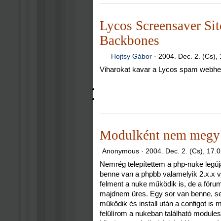
Lycos Screensaver Sit
Backbones
Hojtsy Gábor
·
2004. Dec. 2. (Cs),
Viharokat kavar a Lycos spam webhe
Modulként nem megy 
Anonymous ·
2004. Dec. 2. (Cs), 17.
Nemrég telepítettem a php-nuke legúja
benne van a phpbb valamelyik 2.x.x v
felment a nuke működik is, de a fór
majdnem üres. Egy sor van benne, se
működik és install után a configot is 
felülírom a nukeban található module