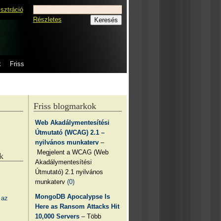
isztráció
Részletes
k
Friss
Friss blogmarkok
Web Akadálymentesítési
Útmutató (WCAG) 2.1 –
nyilvános munkaterv
–
Megjelent a WCAG (Web
k
Akadálymentesítési
Útmutató) 2.1 nyilvános
munkaterv
(0)
MongoDB Apocalypse Is
 az
Here as Ransom Attacks Hit
10,000 Servers
– Több