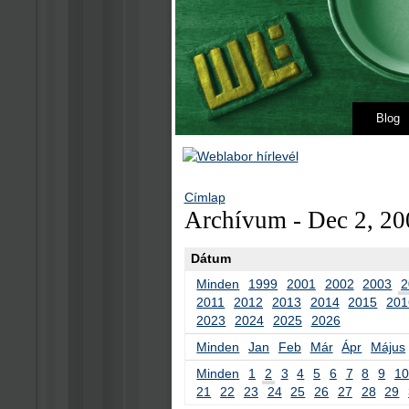
Blog
Címlap
Archívum - Dec 2, 20
Dátum
Minden
1999
2001
2002
2003
2
2011
2012
2013
2014
2015
201
2023
2024
2025
2026
Minden
Jan
Feb
Már
Ápr
Május
Minden
1
2
3
4
5
6
7
8
9
10
21
22
23
24
25
26
27
28
29