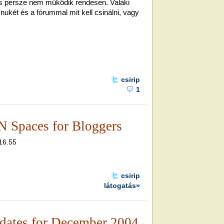
 és persze nem működik rendesen. Valaki
 nukét és a fórummal mit kell csinálni, vagy
csirip
1
 Spaces for Bloggers
 16.55
csirip
látogatás»
dates for December 2004