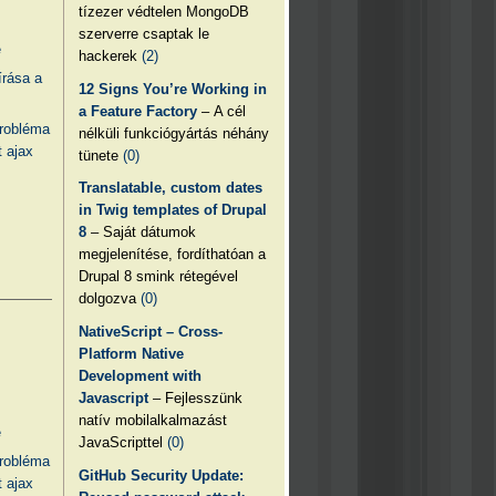
tízezer védtelen MongoDB
szerverre csaptak le
e
hackerek
(2)
írása a
12 Signs You’re Working in
a Feature Factory
– A cél
probléma
nélküli funkciógyártás néhány
 ajax
tünete
(0)
Translatable, custom dates
in Twig templates of Drupal
8
– Saját dátumok
megjelenítése, fordíthatóan a
Drupal 8 smink rétegével
dolgozva
(0)
NativeScript – Cross-
Platform Native
Development with
Javascript
– Fejlesszünk
natív mobilalkalmazást
e
JavaScripttel
(0)
probléma
GitHub Security Update:
 ajax