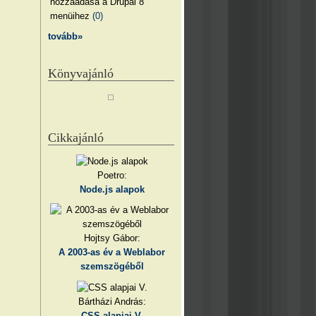
hozzáadása a Drupal 8
menüihez
(0)
tovább»
Könyvajánló
Cikkajánló
Poetro:
Node.js alapok
Hojtsy Gábor:
A 2003-as év a Weblabor
szemszögéből
Bártházi András:
CSS alapjai V.