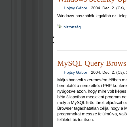
Hojtsy Gábor
·
2004. Dec. 2. (Cs),
Windows használók legalább ezt telepí
biztonság
MySQL Query Browser
Hojtsy Gábor
·
2004. Dec. 2. (Cs),
Májusban volt szerencsém élőben m
bemutatót a nemzetközi PHP konferen
nyűgözve azon, hogy mire volt képes
béta állapotban megjelent program ne
mely a MySQL 5-ös tárolt eljárásaiho
Browser tagadhatatlan célja, hogy 
programokat messze felülmúlva, val
felületet biztosítson.