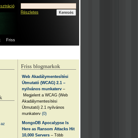
isztráció
Részletes
k
Friss
Friss blogmarkok
Web Akadálymentesítési
Útmutató (WCAG) 2.1 –
nyilvános munkaterv
–
Megjelent a WCAG (Web
k
Akadálymentesítési
Útmutató) 2.1 nyilvános
munkaterv
(0)
MongoDB Apocalypse Is
 az
Here as Ransom Attacks Hit
10,000 Servers
– Több