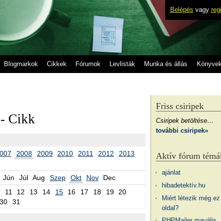
Belépés
vagy
reg
Blogmarkok
Cikkek
Fórumok
Levlisták
Munka és állás
Könyve
Friss csiripek
- Cikk
Csiripek betöltése…
további csiripek»
007
2008
2009
2010
2011
2012
2013
Aktív fórum témá
ajánlat
Jún
Júl
Aug
Szep
Okt
Nov
Dec
hibadetektív.hu
11
12
13
14
15
16
17
18
19
20
Miért létezik még ez
30
31
oldal?
PHPMailer mauális