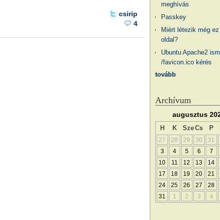
meghívás
csirip
Passkey
4
Miért létezik még ez
oldal?
Ubuntu Apache2 ism
/favicon.ico kérés
tovább
Archívum
augusztus 20
H
K
Sze
Cs
P
27
28
29
30
31
3
4
5
6
7
10
11
12
13
14
17
18
19
20
21
24
25
26
27
28
31
1
2
3
4