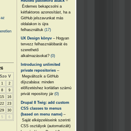
Reused password attack
–
Érdemes bekapcsolni a
kétfaktoros azonosítást, ha a
 az
GitHub jelszavunkat más
oldalakon is újra
felhasználtuk
(17)
eretlen
UX Design könyv
– Hogyan
tervezz felhasználóbarát és
szerethető
alkalmazásokat?
(0)
Introducing unlimited
26
private repositories
–
Megváltozik a GitHub
Szo
V
díjszabása: minden
1
2
előfizetéshez korlátlan számú
8
9
privát repository jár
(0)
15
16
Drupal 8 Twig: add custom
22
23
CSS classes to menus
29
30
(based on menu name)
–
5
6
Saját elképzeléseink szerinti
CSS osztályok (automatizált)