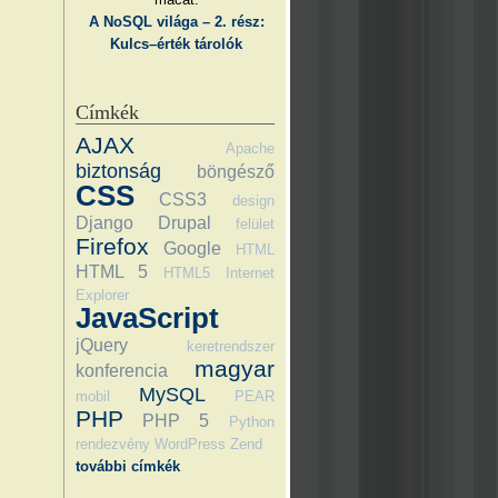
A NoSQL világa – 2. rész:
Kulcs–érték tárolók
Címkék
AJAX
Apache
biztonság
böngésző
CSS
CSS3
design
Django
Drupal
felület
Firefox
Google
HTML
HTML 5
HTML5
Internet
Explorer
JavaScript
jQuery
keretrendszer
magyar
konferencia
MySQL
mobil
PEAR
PHP
PHP 5
Python
rendezvény
WordPress
Zend
további címkék