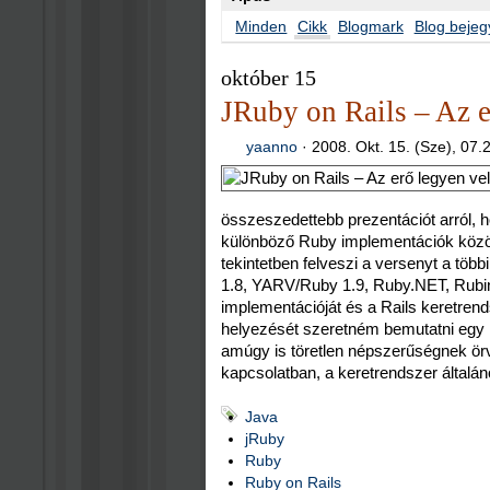
Minden
Cikk
Blogmark
Blog bejeg
október 15
JRuby on Rails – Az e
yaanno
·
2008. Okt. 15. (Sze), 07.
összeszedettebb prezentációt arról, h
különböző Ruby implementációk közöt
tekintetben felveszi a versenyt a több
1.8, YARV/Ruby 1.9, Ruby.NET, Rubin
implementációját és a Rails keretren
helyezését szeretném bemutatni egy i
amúgy is töretlen népszerűségnek örv
kapcsolatban, a keretrendszer általán
Java
jRuby
Ruby
Ruby on Rails