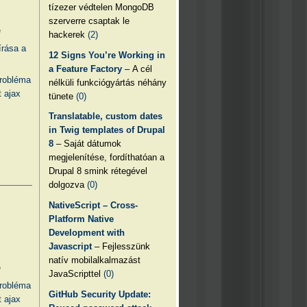
tízezer védtelen MongoDB
szerverre csaptak le
e
hackerek
(2)
írása a
12 Signs You’re Working in
a Feature Factory
– A cél
probléma
nélküli funkciógyártás néhány
 ajax
tünete
(0)
Translatable, custom dates
in Twig templates of Drupal
8
– Saját dátumok
megjelenítése, fordíthatóan a
Drupal 8 smink rétegével
dolgozva
(0)
NativeScript – Cross-
Platform Native
Development with
Javascript
– Fejlesszünk
natív mobilalkalmazást
e
JavaScripttel
(0)
probléma
GitHub Security Update:
 ajax