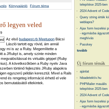
telepítése 2025-ben
yzés
Könyvajánló
Fórum téma
2024 Advent of Cod
Query string érték ki
weblapra?
rő legyen veled
Ajax form kezelési 
29
- egymásba ágyazott
meghívás
Az első
budapest.rb Meetupon
Bácsi
László tartott egy rövid, ám annál
Passkey
ogy mi is az a Ruby. Megemlítette a
tovább
t a JRubyt is, amely szinte minden
i megvalósítással és virtuális géppel (Ruby
Új fórum témák
ius). A következőkben a Ruby nyelv Java
dszerben történő fejlesztés JRuby alapokra
ajánlat
gen egyszerű példán keresztül. Mivel a Rails
hibadetektív.hu
end és rengeteg információ érhető el vele
os bemutatásától eltekintek.
PHPMailer mauális
telepítése 2025-ben
2024 Advent of Cod
Ajax form kezelési 
- egymásba ágyazott