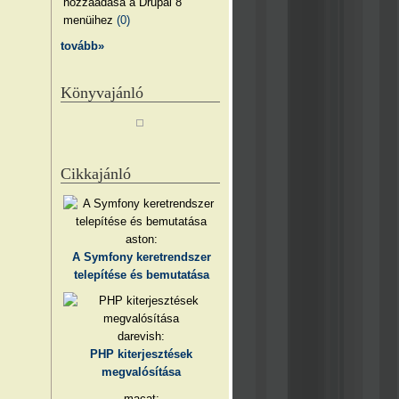
hozzáadása a Drupal 8
menüihez
(0)
tovább»
Könyvajánló
Cikkajánló
aston:
A Symfony keretrendszer
telepítése és bemutatása
darevish:
PHP kiterjesztések
megvalósítása
macat: