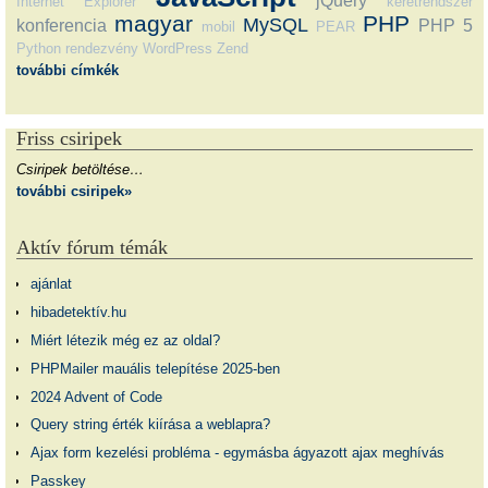
jQuery
Internet Explorer
keretrendszer
magyar
PHP
MySQL
konferencia
PHP 5
mobil
PEAR
Python
rendezvény
WordPress
Zend
további címkék
Friss csiripek
Csiripek betöltése…
további csiripek»
Aktív fórum témák
ajánlat
hibadetektív.hu
Miért létezik még ez az oldal?
PHPMailer mauális telepítése 2025-ben
2024 Advent of Code
Query string érték kiírása a weblapra?
Ajax form kezelési probléma - egymásba ágyazott ajax meghívás
Passkey