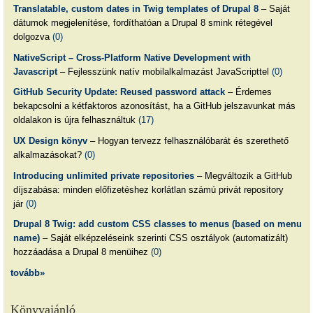
Translatable, custom dates in Twig templates of Drupal 8
– Saját
dátumok megjelenítése, fordíthatóan a Drupal 8 smink rétegével
dolgozva
(0)
NativeScript – Cross-Platform Native Development with
Javascript
– Fejlesszünk natív mobilalkalmazást JavaScripttel
(0)
GitHub Security Update: Reused password attack
– Érdemes
bekapcsolni a kétfaktoros azonosítást, ha a GitHub jelszavunkat más
oldalakon is újra felhasználtuk
(17)
UX Design könyv
– Hogyan tervezz felhasználóbarát és szerethető
alkalmazásokat?
(0)
Introducing unlimited private repositories
– Megváltozik a GitHub
díjszabása: minden előfizetéshez korlátlan számú privát repository
jár
(0)
Drupal 8 Twig: add custom CSS classes to menus (based on menu
name)
– Saját elképzeléseink szerinti CSS osztályok (automatizált)
hozzáadása a Drupal 8 menüihez
(0)
tovább»
Könyvajánló