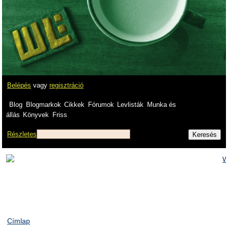
Belépés
vagy
regisztráció
Blog
Blogmarkok
Cikkek
Fórumok
Levlisták
Munka és
állás
Könyvek
Friss
Részletes
Címlap