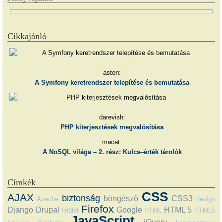
Cikkajánló
aston:
A Symfony keretrendszer telepítése és bemutatása
darevish:
PHP kiterjesztések megvalósítása
macat:
A NoSQL világa – 2. rész: Kulcs–érték tárolók
Címkék
CSS
AJAX
biztonság
böngésző
CSS3
Apache
design
Firefox
Django
Drupal
Google
HTML 5
felület
HTML
HTML5
JavaScript