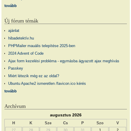
tovább
Új fórum témák
ajánlat
hibadetektív.hu
PHPMailer mauális telepítése 2025-ben
2024 Advent of Code
Ajax form kezelési probléma - egymásba ágyazott ajax meghívás
Passkey
Miért létezik még ez az oldal?
Ubuntu Apache2 ismeretlen /favicon.ico kérés
tovább
Archívum
augusztus 2026
H
K
Sze
Cs
P
Szo
V
27
28
29
30
31
1
2