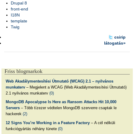
Drupal 8
front-end
I18N
template
Twig
csirip
látogatás»
Friss blogmarkok
Web Akadálymentesítési Útmutató (WCAG) 2.1 – nyilvános
munkaterv
– Megjelent a WCAG (Web Akadálymentesítési Útmutató)
2.1 nyilvános munkaterv
(0)
MongoDB Apocalypse Is Here as Ransom Attacks Hit 10,000
Servers
– Több tízezer védtelen MongoDB szerverre csaptak le
hackerek
(2)
12 Signs You’re Working in a Feature Factory
– A cél nélküli
funkciógyártás néhány tünete
(0)