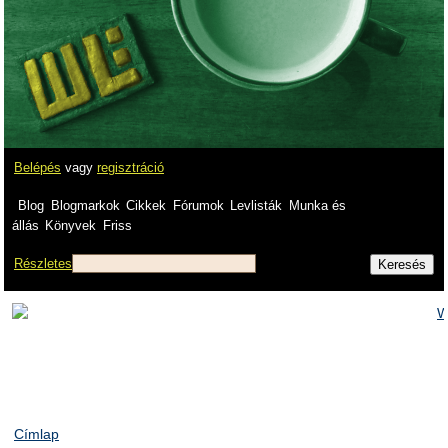
Belépés
vagy
regisztráció
Blog
Blogmarkok
Cikkek
Fórumok
Levlisták
Munka és
állás
Könyvek
Friss
Részletes
Címlap