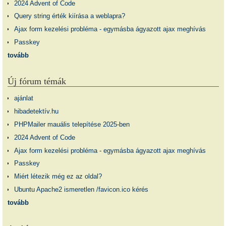
2024 Advent of Code
Query string érték kiírása a weblapra?
Ajax form kezelési probléma - egymásba ágyazott ajax meghívás
Passkey
tovább
Új fórum témák
ajánlat
hibadetektív.hu
PHPMailer mauális telepítése 2025-ben
2024 Advent of Code
Ajax form kezelési probléma - egymásba ágyazott ajax meghívás
Passkey
Miért létezik még ez az oldal?
Ubuntu Apache2 ismeretlen /favicon.ico kérés
tovább