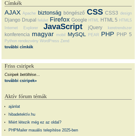
Címkék
CSS
AJAX
biztonság
böngésző
CSS3
Apache
design
Firefox
Django
Drupal
Google
HTML 5
felület
HTML
HTML5
JavaScript
jQuery
Internet Explorer
keretrendszer
magyar
PHP
MySQL
konferencia
PHP 5
mobil
PEAR
Python
rendezvény
WordPress
Zend
további címkék
Friss csiripek
Csiripek betöltése…
további csiripek»
Aktív fórum témák
ajánlat
hibadetektív.hu
Miért létezik még ez az oldal?
PHPMailer mauális telepítése 2025-ben