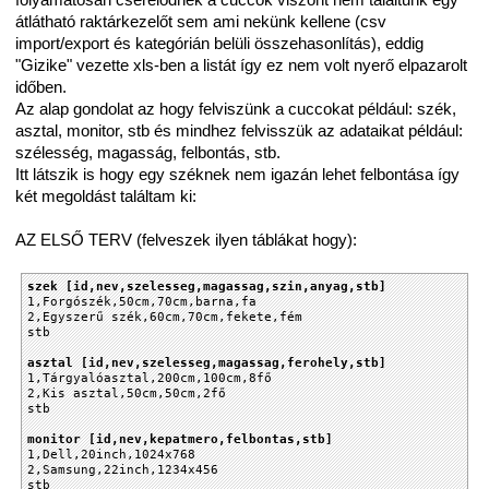
átlátható raktárkezelőt sem ami nekünk kellene (csv
import/export és kategórián belüli összehasonlítás), eddig
"Gizike" vezette xls-ben a listát így ez nem volt nyerő elpazarolt
időben.
Az alap gondolat az hogy felviszünk a cuccokat például: szék,
asztal, monitor, stb és mindhez felvisszük az adataikat például:
szélesség, magasság, felbontás, stb.
Itt látszik is hogy egy széknek nem igazán lehet felbontása így
két megoldást találtam ki:
AZ ELSŐ TERV (felveszek ilyen táblákat hogy):
szek [id,nev,szelesseg,magassag,szin,anyag,stb]
1,Forgószék,50cm,70cm,barna,fa
2,Egyszerű szék,60cm,70cm,fekete,fém
stb
asztal [id,nev,szelesseg,magassag,ferohely,stb]
1,Tárgyalóasztal,200cm,100cm,8fő
2,Kis asztal,50cm,50cm,2fő
stb
monitor [id,nev,kepatmero,felbontas,stb]
1,Dell,20inch,1024x768
2,Samsung,22inch,1234x456
stb