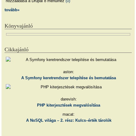
hozzáadása a Drupal 8 menüihez
(0)
tovább»
Könyvajánló
Cikkajánló
aston:
A Symfony keretrendszer telepítése és bemutatása
darevish:
PHP kiterjesztések megvalósítása
macat:
A NoSQL világa – 2. rész: Kulcs–érték tárolók