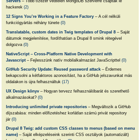
Servers
– Több tízezer védtelen MongoDB szerverre csaptak le
hackerek
(2)
12 Signs You’re Working in a Feature Factory
– A cél nélküli
funkciógyártás néhány tünete
(0)
Translatable, custom dates in Twig templates of Drupal 8
– Saját
dátumok megjelenítése, fordíthatóan a Drupal 8 smink rétegével
dolgozva
(0)
NativeScript – Cross-Platform Native Development with
Javascript
– Fejlesszünk natív mobilalkalmazást JavaScripttel
(0)
GitHub Security Update: Reused password attack
– Érdemes
bekapcsolni a kétfaktoros azonosítást, ha a GitHub jelszavunkat más
oldalakon is újra felhasználtuk
(17)
UX Design könyv
– Hogyan tervezz felhasználóbarát és szerethető
alkalmazásokat?
(0)
Introducing unlimited private repositories
– Megváltozik a GitHub
díjszabása: minden előfizetéshez korlátlan számú privát repository
jár
(0)
Drupal 8 Twig: add custom CSS classes to menus (based on menu
name)
– Saját elképzeléseink szerinti CSS osztályok (automatizált)