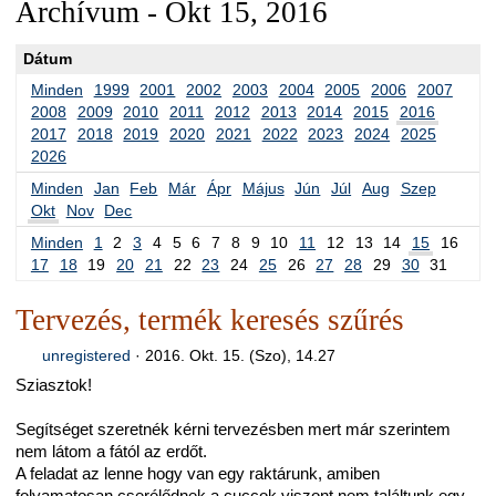
Archívum - Okt 15, 2016
Dátum
Minden
1999
2001
2002
2003
2004
2005
2006
2007
2008
2009
2010
2011
2012
2013
2014
2015
2016
2017
2018
2019
2020
2021
2022
2023
2024
2025
2026
Minden
Jan
Feb
Már
Ápr
Május
Jún
Júl
Aug
Szep
Okt
Nov
Dec
Minden
1
2
3
4
5
6
7
8
9
10
11
12
13
14
15
16
17
18
19
20
21
22
23
24
25
26
27
28
29
30
31
Tervezés, termék keresés szűrés
unregistered
·
2016. Okt. 15. (Szo), 14.27
Sziasztok!
Segítséget szeretnék kérni tervezésben mert már szerintem
nem látom a fától az erdőt.
A feladat az lenne hogy van egy raktárunk, amiben
folyamatosan cserélődnek a cuccok viszont nem találtunk egy