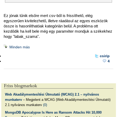
Ez jónak tűnik elsőre mert csv-ből is frissíthető, elég
egyszerűen kivitelezhető, illetve ráadásul az egyes eszközök
össze is hasonlíthatóak kategórián belül. A probléma ott
kezdődik ha kell bele még egy paraméter mondjuk a székekhez
hogy "labak_szama".
Minden más
csirip
4
Friss blogmarkok
Web Akadálymentesítési Útmutató (WCAG) 2.1 – nyilvános
munkaterv
– Megjelent a WCAG (Web Akadálymentesítési Útmutató)
2.1 nyilvános munkaterv
(0)
MongoDB Apocalypse Is Here as Ransom Attacks Hit 10,000