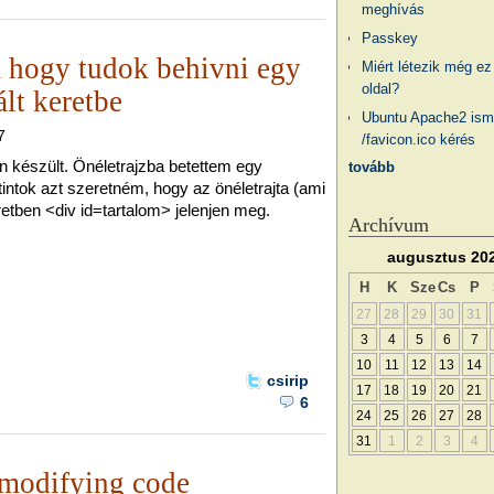
meghívás
Passkey
a hogy tudok behivni egy
Miért létezik még ez
oldal?
ált keretbe
Ubuntu Apache2 ism
7
/favicon.ico kérés
készült. Önéletrajzba betettem egy
tovább
intok azt szeretném, hogy az önéletrajta (ami
eretben <div id=tartalom> jelenjen meg.
Archívum
augusztus 20
H
K
Sze
Cs
P
27
28
29
30
31
3
4
5
6
7
10
11
12
13
14
csirip
17
18
19
20
21
6
24
25
26
27
28
31
1
2
3
4
f modifying code