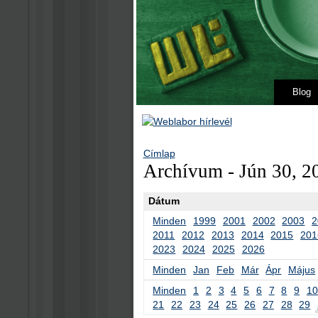
Blog
Címlap
Archívum - Jún 30, 2
Dátum
Minden
1999
2001
2002
2003
2
2011
2012
2013
2014
2015
201
2023
2024
2025
2026
Minden
Jan
Feb
Már
Ápr
Május
Minden
1
2
3
4
5
6
7
8
9
10
21
22
23
24
25
26
27
28
29