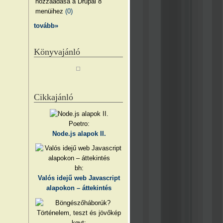
hozzáadása a Drupal 8
menüihez
(0)
tovább»
Könyvajánló
Cikkajánló
Poetro:
Node.js alapok II.
bh:
Valós idejű web Javascript
alapokon – áttekintés
kgyt: