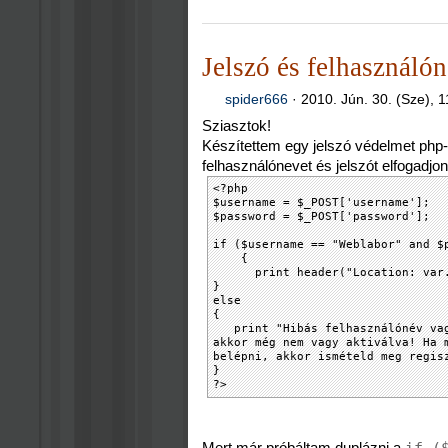
Jelszó és felhasználó
spider666
·
2010. Jún. 30. (Sze), 1
Sziasztok!
Készítettem egy jelszó védelmet php
felhasználónevet és jelszót elfogadj
<?php
$username = $_POST['username'];
$password = $_POST['password'];
if ($username == "Weblabor" and $
{
print header("Location: var.
}
else
{
print "Hibás felhasználónév vagy
akkor még nem vagy aktiválva! Ha 
belépni, akkor ismételd meg regis
}
?>
Mert már próbáltam duplázni a