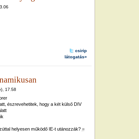
23.06
csirip
látogatás»
inamikusan
e), 17.58
orer
tt, észrevehetitek, hogy a két külső DIV
latt
ik
zúttal helyesen működő IE-t utánozzák?
■