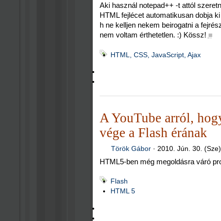
Aki használ notepad++ -t attól szeretn
HTML fejlécet automatikusan dobja ki
h ne kelljen nekem beirogatni a fej
nem voltam érthetetlen. :) Kössz!
■
HTML, CSS, JavaScript, Ajax
A YouTube arról, hogy
vége a Flash érának
Török Gábor
·
2010. Jún. 30. (Sze)
HTML5-ben még megoldásra váró pr
Flash
HTML 5