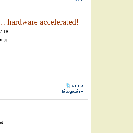
2
. hardware accelerated!
17.19
en
■
csirip
látogatás»
59