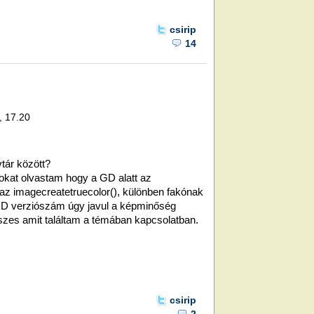
csirip
14
, 17.20
tár között?
okat olvastam hogy a GD alatt az
az imagecreatetruecolor(), különben fakónak
GD verziószám úgy javul a képminőség
szes amit találtam a témában kapcsolatban.
csirip