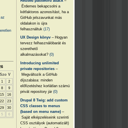
Reused password attack
–
Érdemes bekapcsolni a
kétfaktoros azonosítást, ha a
 az
GitHub jelszavunkat más
oldalakon is újra
felhasználtuk
(17)
eretlen
UX Design könyv
– Hogyan
tervezz felhasználóbarát és
szerethető
alkalmazásokat?
(0)
Introducing unlimited
26
private repositories
–
Megváltozik a GitHub
Szo
V
díjszabása: minden
1
2
előfizetéshez korlátlan számú
8
9
privát repository jár
(0)
15
16
Drupal 8 Twig: add custom
22
23
CSS classes to menus
29
30
(based on menu name)
–
5
6
Saját elképzeléseink szerinti
CSS osztályok (automatizált)