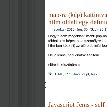
map-ra (kép) kattintv
htlm oldalt egy defini
zsorka
·
2010. Jún. 30. (Sze), 23.1
Hogy tudom megoldani: menü php-ban 
többalakos képet, ha a személyre katt
htlm-ben készült) az előre definiált k
De jó lenne, ha tudnátok segiteni
előre is köszönöm
■
HTML, CSS, JavaScript, Ajax
Javascript Jems - sel