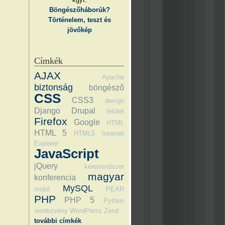
Böngészőháborúk?
Történelem, teszt és
jövőkép
Címkék
AJAX
Apache
biztonság
böngésző
CSS
CSS3
design
Django
Drupal
felület
Firefox
Google
HTML
HTML 5
HTML5
Internet
Explorer
JavaScript
jQuery
keretrendszer
magyar
konferencia
MySQL
mobil
PEAR
PHP
PHP 5
Python
rendezvény
WordPress
Zend
további címkék