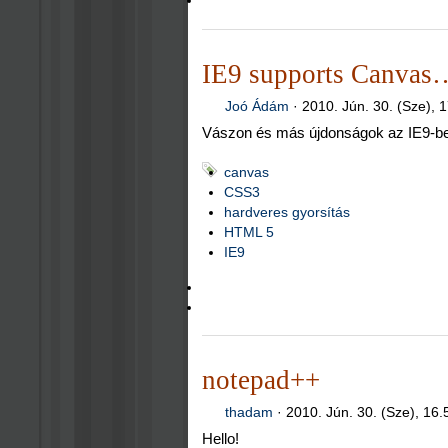
IE9 supports Canvas…
Joó Ádám
·
2010. Jún. 30. (Sze), 
Vászon és más újdonságok az IE9-b
canvas
CSS3
hardveres gyorsítás
HTML 5
IE9
notepad++
thadam
·
2010. Jún. 30. (Sze), 16.
Hello!