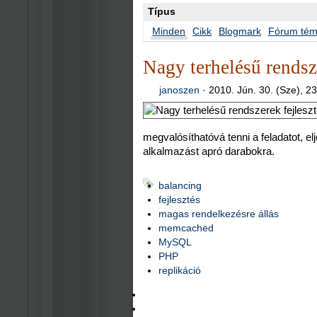
Típus
Minden
Cikk
Blogmark
Fórum té
Nagy terhelésű rendsze
janoszen
·
2010. Jún. 30. (Sze), 2
megvalósíthatóvá tenni a feladatot, el
alkalmazást apró darabokra.
balancing
fejlesztés
magas rendelkezésre állás
memcached
MySQL
PHP
replikáció