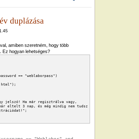
név duplázása
1.45
-val, amiben szeretném, hogy több
on. Ez hogyan lehetséges?
password == "weblaborpass")
html");
 jelszó! Ha már regisztrálva vagy,
már eltelt 3 nap, és még mindig nem tudsz
ztrációdat!";