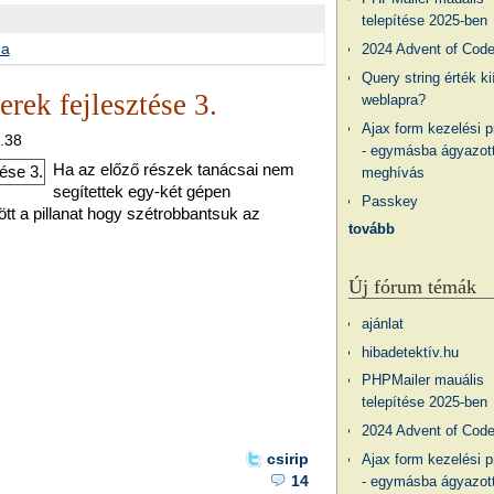
telepítése 2025-ben
ma
2024 Advent of Cod
Query string érték ki
rek fejlesztése 3.
weblapra?
Ajax form kezelési 
3.38
- egymásba ágyazott
Ha az előző részek tanácsai nem
meghívás
segítettek egy-két gépen
Passkey
jött a pillanat hogy szétrobbantsuk az
tovább
Új fórum témák
ajánlat
hibadetektív.hu
PHPMailer mauális
telepítése 2025-ben
2024 Advent of Cod
csirip
Ajax form kezelési 
14
- egymásba ágyazott