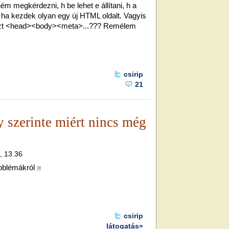
ém megkérdezni, h be lehet e állítani, h a
 ha kezdek olyan egy új HTML oldalt. Vagyis
részt <head><body><meta>...??? Remélem
csirip
21
 szerinte miért nincs még
, 13.36
oblémákról
■
csirip
látogatás»