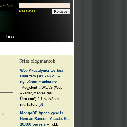
isztráció
Részletes
k
Friss
Friss blogmarkok
Web Akadálymentesítési
Útmutató (WCAG) 2.1 –
nyilvános munkaterv
–
Megjelent a WCAG (Web
k
Akadálymentesítési
Útmutató) 2.1 nyilvános
munkaterv
(0)
MongoDB Apocalypse Is
 az
Here as Ransom Attacks Hit
10,000 Servers
– Több