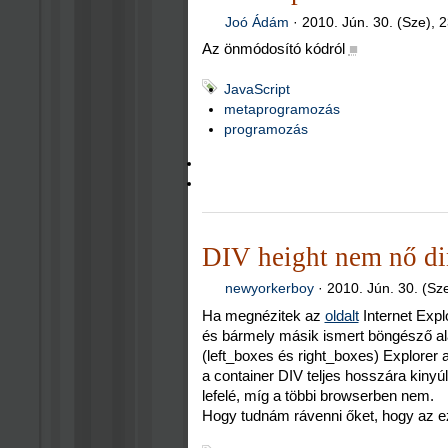
Joó Ádám
·
2010. Jún. 30. (Sze), 
Az önmódosító kódról
■
JavaScript
metaprogramozás
programozás
DIV height nem nő d
newyorkerboy
·
2010. Jún. 30. (Sz
Ha megnézitek az
oldalt
Internet Expl
és bármely másik ismert böngésző ala
(left_boxes és right_boxes) Explorer a
a container DIV teljes hosszára kinyúl
lefelé, míg a többi browserben nem.
Hogy tudnám rávenni őket, hogy az e