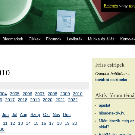
Belépés
vagy
reg
Blogmarkok
Cikkek
Fórumok
Levlisták
Munka és állás
Könyve
Friss csiripek
010
Csiripek betöltése…
további csiripek»
004
2005
2006
2007
2008
2009
2010
Aktív fórum témá
6
2017
2018
2019
2020
2021
2022
ajánlat
hibadetektív.hu
Jún
Júl
Aug
Szep
Okt
Nov
Dec
Miért létezik még ez
11
12
13
14
15
16
17
18
19
20
oldal?
30
PHPMailer mauális