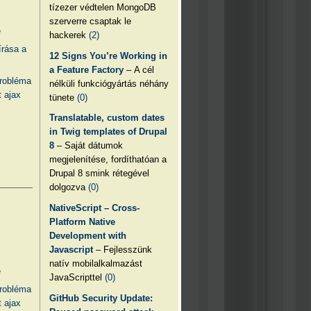
tízezer védtelen MongoDB
szerverre csaptak le
e
hackerek
(2)
írása a
12 Signs You’re Working in
a Feature Factory
– A cél
probléma
nélküli funkciógyártás néhány
 ajax
tünete
(0)
Translatable, custom dates
in Twig templates of Drupal
8
– Saját dátumok
megjelenítése, fordíthatóan a
Drupal 8 smink rétegével
dolgozva
(0)
NativeScript – Cross-
Platform Native
Development with
Javascript
– Fejlesszünk
natív mobilalkalmazást
e
JavaScripttel
(0)
probléma
GitHub Security Update:
 ajax