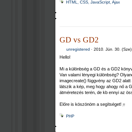
HTML, CSS, JavaScript, Ajax
GD vs GD2
unregistered
·
2010. Jún. 30. (Sze)
Hello!
Mi a különbség a GD és a GD2 könyv
Van valami lényegi különbség? Olyan
imagecreate() függvény az GD2 alatt 
látszik a kép, meg hogy ahogy nő a 
átméretezés terén, de kb ennyi az ös
Előre is köszönöm a segítséget!
■
PHP