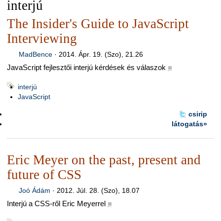
interjú
The Insider's Guide to JavaScript
Interviewing
MadBence
·
2014. Ápr. 19. (Szo), 21.26
JavaScript fejlesztői interjú kérdések és válaszok
■
interjú
JavaScript
csirip
látogatás»
Eric Meyer on the past, present and
future of CSS
Joó Ádám
·
2012. Júl. 28. (Szo), 18.07
Interjú a CSS-ről Eric Meyerrel
■