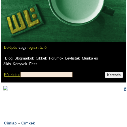
Belépés
vagy
regisztráció
Blog
Blogmarkok
Cikkek
Fórumok
Levlisták
Munka és
állás
Könyvek
Friss
Részletes
Címlap
»
Címkék