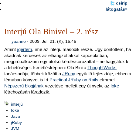
csirip
látogatás»
Interjú Ola Binivel – 2. rész
yaanno
·
2009. Júl. 21. (K), 16.46
Amint
ígértem
, íme az interjú második része. Úgy döntöttem, ha
akadnak kérdések az elhangzottakkal kapcsolatban,
megpróbálkozom egy utolsó kérdéssorozattal – ne hagyjátok ki
a lehetőséget. Ismétlésképpen: Ola Bini a
ThoughtWorks
tanácsadója, többek között a
JRuby
egyik fő fejlesztője, ebben a
témában könyvet is írt
Practical JRuby on Rails
címmel.
Népszerű blogjának
vezetése mellett egy új nyelv, az
Ioke
létrehozásán fáradozik.
interjú
Ioke
Java
jRuby
JVM