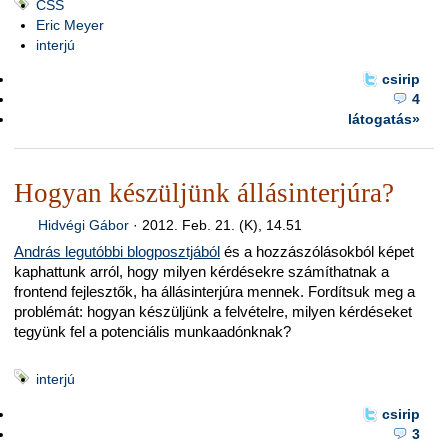
CSS
Eric Meyer
interjú
csirip
4
látogatás»
Hogyan készüljünk állásinterjúra?
Hidvégi Gábor
·
2012. Feb. 21. (K), 14.51
András legutóbbi blogposztjából
és a hozzászólásokból képet
kaphattunk arról, hogy milyen kérdésekre számíthatnak a
frontend fejlesztők, ha állásinterjúra mennek. Fordítsuk meg a
problémát: hogyan készüljünk a felvételre, milyen kérdéseket
tegyünk fel a potenciális munkaadónknak?
interjú
csirip
3