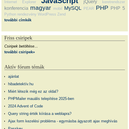
JavaScript
jQuery
Internet Explorer
keretrendszer
magyar
PHP
MySQL
konferencia
PHP 5
mobil
PEAR
Python
rendezvény
WordPress
Zend
további címkék
Friss csiripek
Csiripek betöltése…
további csiripek»
Aktív fórum témák
ajánlat
hibadetektív.hu
Miért létezik még ez az oldal?
PHPMailer mauális telepítése 2025-ben
2024 Advent of Code
Query string érték kiírása a weblapra?
Ajax form kezelési probléma - egymásba ágyazott ajax meghívás
Passkey