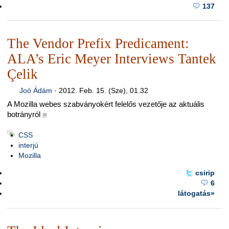
137
The Vendor Prefix Predicament:
ALA’s Eric Meyer Interviews Tantek
Çelik
Joó Ádám
·
2012. Feb. 15. (Sze), 01.32
A Mozilla webes szabványokért felelős vezetője az aktuális
botrányról
■
CSS
interjú
Mozilla
csirip
6
látogatás»