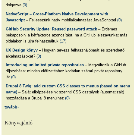
dolgozva
(0)
NativeScript – Cross-Platform Native Development with
Javascript
– Fejlesszünk natív mobilalkalmazást JavaScripttel
(0)
GitHub Security Update: Reused password attack
– Érdemes
bekapcsolni a kétfaktoros azonosítást, ha a GitHub jelszavunkat más
oldalakon is újra felhasználtuk
(17)
UX Design könyv
– Hogyan tervezz felhasználóbarát és szerethető
alkalmazásokat?
(0)
Introducing unlimited private repositories
– Megváltozik a GitHub
díjszabása: minden előfizetéshez korlátlan számú privát repository
jár
(0)
Drupal 8 Twig: add custom CSS classes to menus (based on menu
name)
– Saját elképzeléseink szerinti CSS osztályok (automatizált)
hozzáadása a Drupal 8 menüihez
(0)
tovább»
Könyvajánló