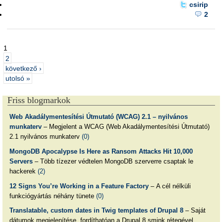
csirip
2
1
2
következő ›
utolsó »
Friss blogmarkok
Web Akadálymentesítési Útmutató (WCAG) 2.1 – nyilvános
munkaterv
– Megjelent a WCAG (Web Akadálymentesítési Útmutató)
2.1 nyilvános munkaterv
(0)
MongoDB Apocalypse Is Here as Ransom Attacks Hit 10,000
Servers
– Több tízezer védtelen MongoDB szerverre csaptak le
hackerek
(2)
12 Signs You’re Working in a Feature Factory
– A cél nélküli
funkciógyártás néhány tünete
(0)
Translatable, custom dates in Twig templates of Drupal 8
– Saját
dátumok megjelenítése, fordíthatóan a Drupal 8 smink rétegével