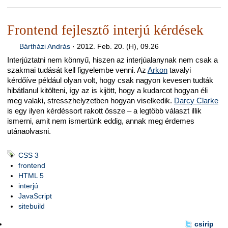
Frontend fejlesztő interjú kérdések
Bártházi András
·
2012. Feb. 20. (H), 09.26
Interjúztatni nem könnyű, hiszen az interjúalanynak nem csak a
szakmai tudását kell figyelembe venni. Az
Arkon
tavalyi
kérdőíve például olyan volt, hogy csak nagyon kevesen tudták
hibátlanul kitölteni, így az is kijött, hogy a kudarcot hogyan éli
meg valaki, stresszhelyzetben hogyan viselkedik.
Darcy Clarke
is egy ilyen kérdéssort rakott össze – a legtöbb választ illik
ismerni, amit nem ismertünk eddig, annak meg érdemes
utánaolvasni.
CSS 3
frontend
HTML 5
interjú
JavaScript
sitebuild
csirip