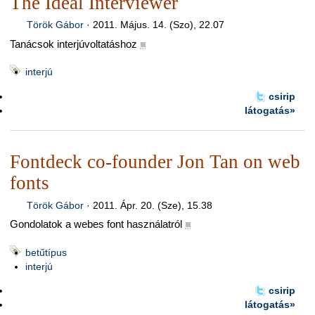
The Ideal Interviewer
Török Gábor
·
2011. Május. 14. (Szo), 22.07
Tanácsok interjúvoltatáshoz
■
interjú
csirip
látogatás»
Fontdeck co-founder Jon Tan on web
fonts
Török Gábor
·
2011. Ápr. 20. (Sze), 15.38
Gondolatok a webes font használatról
■
betűtípus
interjú
csirip
látogatás»