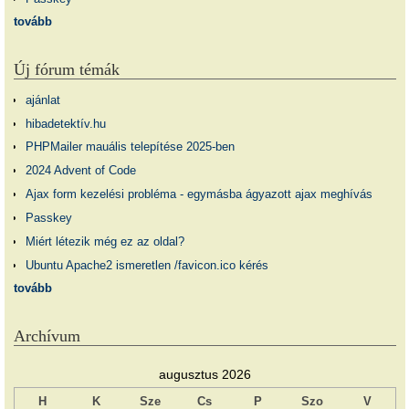
tovább
Új fórum témák
ajánlat
hibadetektív.hu
PHPMailer mauális telepítése 2025-ben
2024 Advent of Code
Ajax form kezelési probléma - egymásba ágyazott ajax meghívás
Passkey
Miért létezik még ez az oldal?
Ubuntu Apache2 ismeretlen /favicon.ico kérés
tovább
Archívum
augusztus 2026
H
K
Sze
Cs
P
Szo
V