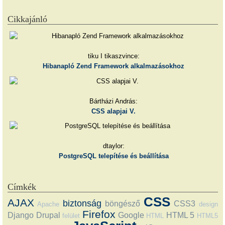
Cikkajánló
tiku I tikaszvince:
Hibanapló Zend Framework alkalmazásokhoz
Bártházi András:
CSS alapjai V.
dtaylor:
PostgreSQL telepítése és beállítása
Címkék
CSS
AJAX
biztonság
böngésző
CSS3
Apache
design
Firefox
Django
Drupal
Google
HTML 5
felület
HTML
HTML5