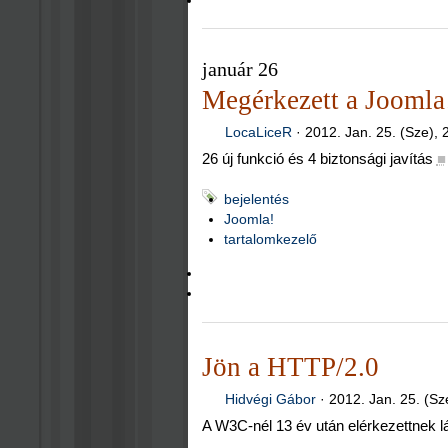
január 26
Megérkezett a Joomla!
LocaLiceR
·
2012. Jan. 25. (Sze), 
26 új funkció és 4 biztonsági javítás
■
bejelentés
Joomla!
tartalomkezelő
Jön a HTTP/2.0
Hidvégi Gábor
·
2012. Jan. 25. (Sz
A W3C-nél 13 év után elérkezettnek lát