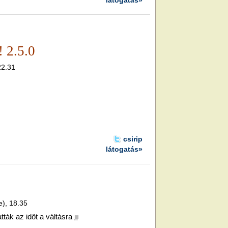
 2.5.0
22.31
csirip
látogatás»
e), 18.35
ták az időt a váltásra
■