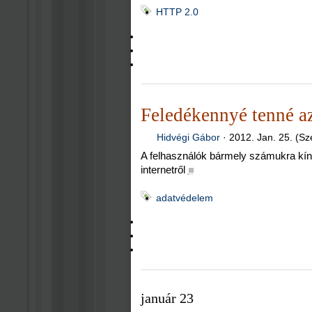
HTTP 2.0
Feledékennyé tenné az
Hidvégi Gábor
·
2012. Jan. 25. (Sz
A felhasználók bármely számukra kíno
internetről
■
adatvédelem
január 23