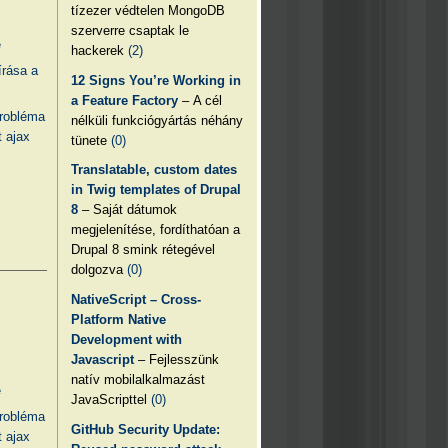
tízezer védtelen MongoDB
szerverre csaptak le
e
hackerek
(2)
írása a
12 Signs You’re Working in
a Feature Factory
– A cél
probléma
nélküli funkciógyártás néhány
 ajax
tünete
(0)
Translatable, custom dates
in Twig templates of Drupal
8
– Saját dátumok
megjelenítése, fordíthatóan a
Drupal 8 smink rétegével
dolgozva
(0)
NativeScript – Cross-
Platform Native
Development with
Javascript
– Fejlesszünk
natív mobilalkalmazást
e
JavaScripttel
(0)
probléma
GitHub Security Update:
 ajax