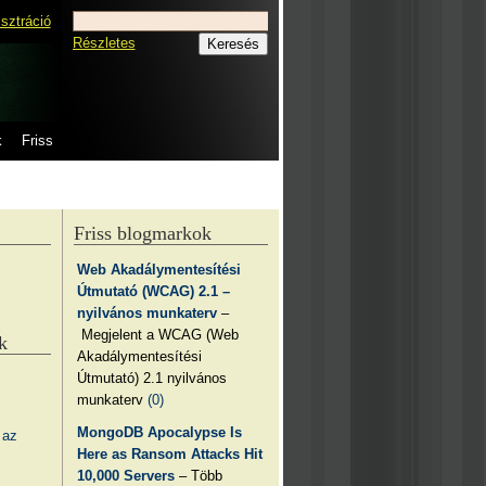
isztráció
Részletes
k
Friss
Friss blogmarkok
Web Akadálymentesítési
Útmutató (WCAG) 2.1 –
nyilvános munkaterv
–
Megjelent a WCAG (Web
k
Akadálymentesítési
Útmutató) 2.1 nyilvános
munkaterv
(0)
MongoDB Apocalypse Is
 az
Here as Ransom Attacks Hit
10,000 Servers
– Több