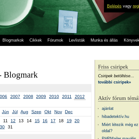
Belépés
vagy
reg
Blogmarkok
Cikkek
Fórumok
Levlisták
Munka és állás
Könyve
Friss csiripek
- Blogmark
Csiripek betöltése…
további csiripek»
006
2007
2008
2009
2010
2011
2012
Aktív fórum témá
ajánlat
Jún
Júl
Aug
Szep
Okt
Nov
Dec
hibadetektív.hu
11
12
13
14
15
16
17
18
19
20
Miért létezik még ez
30
31
oldal?
PHPMailer mauális