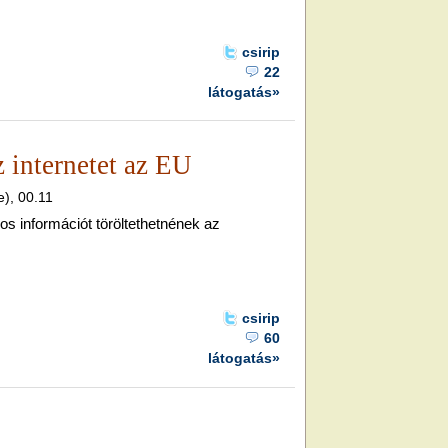
csirip
22
látogatás»
 internetet az EU
e), 00.11
s információt töröltethetnének az
csirip
60
látogatás»