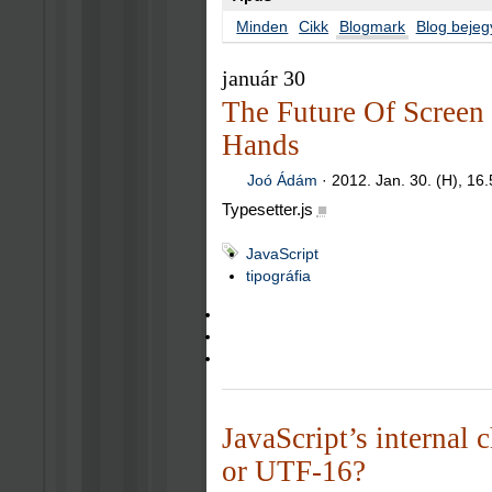
Minden
Cikk
Blogmark
Blog bejeg
január 30
The Future Of Screen
Hands
Joó Ádám
·
2012. Jan. 30. (H), 16
Typesetter.js
■
JavaScript
tipográfia
JavaScript’s internal
or UTF-16?