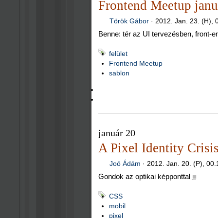
Frontend Meetup janu
Török Gábor
·
2012. Jan. 23. (H), 
Benne: tér az UI tervezésben, front-e
felület
Frontend Meetup
sablon
január 20
A Pixel Identity Crisi
Joó Ádám
·
2012. Jan. 20. (P), 00.
Gondok az optikai képponttal
■
CSS
mobil
pixel