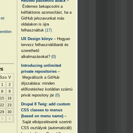
Reused password attack
–
Érdemes bekapcsolni a
kétfaktoros azonosítást, ha a
 az
GitHub jelszavunkat más
oldalakon is újra
felhasználtuk
(17)
eretlen
UX Design könyv
– Hogyan
tervezz felhasználóbarát és
szerethető
alkalmazásokat?
(0)
Introducing unlimited
26
private repositories
–
Megváltozik a GitHub
Szo
V
díjszabása: minden
1
2
előfizetéshez korlátlan számú
8
9
privát repository jár
(0)
15
16
Drupal 8 Twig: add custom
22
23
CSS classes to menus
29
30
(based on menu name)
–
5
6
Saját elképzeléseink szerinti
CSS osztályok (automatizált)