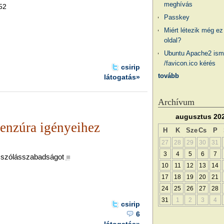
meghívás
.52
Passkey
Miért létezik még ez
oldal?
Ubuntu Apache2 ism
/favicon.ico kérés
csirip
tovább
látogatás»
Archívum
augusztus 20
cenzúra igényeihez
H
K
Sze
Cs
P
27
28
29
30
31
3
4
5
6
7
a szólásszabadságot
■
10
11
12
13
14
17
18
19
20
21
24
25
26
27
28
31
1
2
3
4
csirip
6
látogatás»