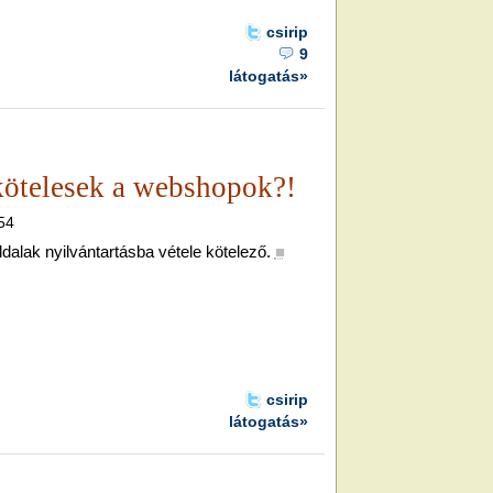
csirip
9
látogatás»
kötelesek a webshopok?!
.54
dalak nyilvántartásba vétele kötelező.
■
csirip
látogatás»