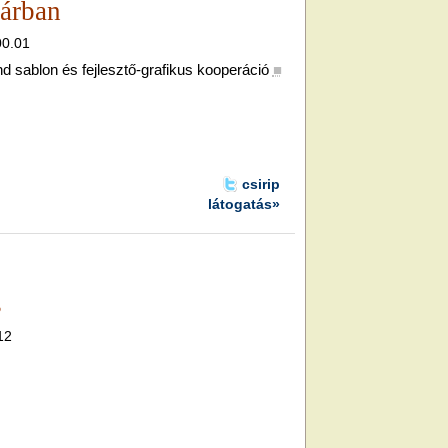
árban
00.01
nd sablon és fejlesztő-grafikus kooperáció
■
csirip
látogatás»
s
12