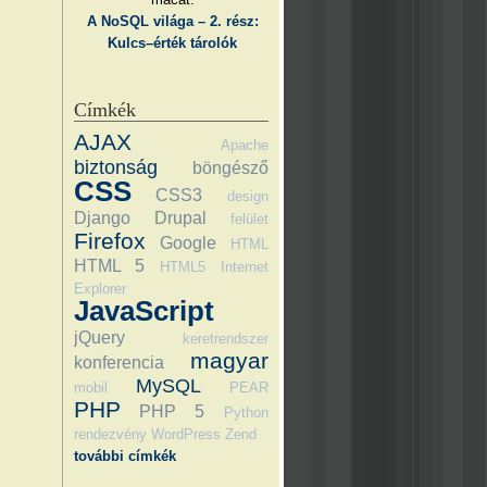
A NoSQL világa – 2. rész:
Kulcs–érték tárolók
Címkék
AJAX
Apache
biztonság
böngésző
CSS
CSS3
design
Django
Drupal
felület
Firefox
Google
HTML
HTML 5
HTML5
Internet
Explorer
JavaScript
jQuery
keretrendszer
magyar
konferencia
MySQL
mobil
PEAR
PHP
PHP 5
Python
rendezvény
WordPress
Zend
további címkék