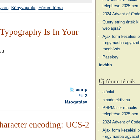
telepítése 2025-ben
yzés
Könyvajánló
Fórum téma
2024 Advent of Cod
Query string érték ki
weblapra?
 Typography Is In Your
Ajax form kezelési 
- egymásba ágyazott
meghívás
.53
Passkey
tovább
Új fórum témák
csirip
ajánlat
2
hibadetektív.hu
látogatás»
PHPMailer mauális
telepítése 2025-ben
2024 Advent of Cod
 character encoding: UCS-2
Ajax form kezelési 
- egymásba ágyazott