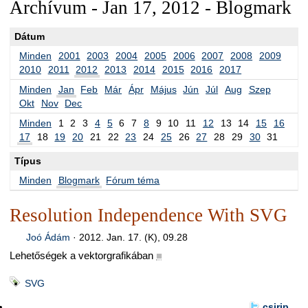
Archívum - Jan 17, 2012 - Blogmark
Dátum
Minden
2001
2003
2004
2005
2006
2007
2008
2009
2010
2011
2012
2013
2014
2015
2016
2017
Minden
Jan
Feb
Már
Ápr
Május
Jún
Júl
Aug
Szep
Okt
Nov
Dec
Minden
1
2
3
4
5
6
7
8
9
10
11
12
13
14
15
16
17
18
19
20
21
22
23
24
25
26
27
28
29
30
31
Típus
Minden
Blogmark
Fórum téma
Resolution Independence With SVG
Joó Ádám
·
2012. Jan. 17. (K), 09.28
Lehetőségek a vektorgrafikában
■
SVG
csirip