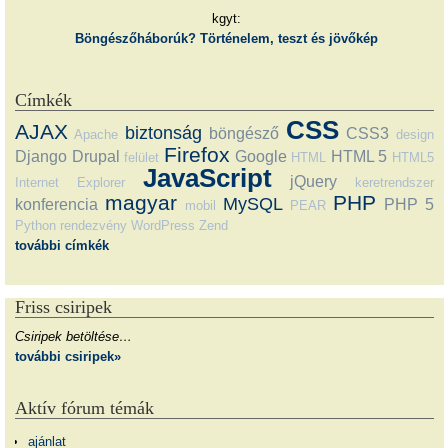
kgyt:
Böngészőháborúk? Történelem, teszt és jövőkép
Címkék
CSS
AJAX
biztonság
böngésző
CSS3
Apache
design
Firefox
Django
Drupal
Google
HTML 5
felület
HTML
HTML5
JavaScript
jQuery
Internet Explorer
keretrendszer
magyar
PHP
MySQL
konferencia
PHP 5
mobil
PEAR
Python
rendezvény
WordPress
Zend
további címkék
Friss csiripek
Csiripek betöltése…
további csiripek»
Aktív fórum témák
ajánlat