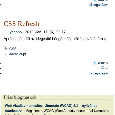
látogatás»
CSS Refresh
yaanno
·
2012. Jan. 17. (K), 09.17
Apró kiegészítő az idegesítő böngészőújratöltés kiváltására
■
CSS
JavaScript
csirip
7
látogatás»
Friss blogmarkok
Web Akadálymentesítési Útmutató (WCAG) 2.1 – nyilvános
munkaterv
– Megjelent a WCAG (Web Akadálymentesítési Útmutató)