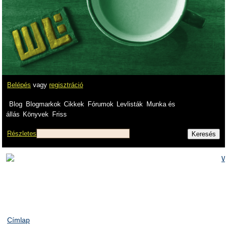
Belépés
vagy
regisztráció
Blog
Blogmarkok
Cikkek
Fórumok
Levlisták
Munka és
állás
Könyvek
Friss
Részletes
Címlap