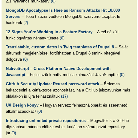
2.1 nyilvános munkaterv
(0)
MongoDB Apocalypse Is Here as Ransom Attacks Hit 10,000
Servers
– Több tízezer védtelen MongoDB szerverre csaptak le
hackerek
(2)
12 Signs You’re Working in a Feature Factory
– A cél nélküli
funkciógyártás néhány tünete
(0)
Translatable, custom dates in Twig templates of Drupal 8
– Saját
dátumok megjelenítése, fordíthatóan a Drupal 8 smink rétegével
dolgozva
(0)
NativeScript – Cross-Platform Native Development with
Javascript
– Fejlesszünk natív mobilalkalmazást JavaScripttel
(0)
GitHub Security Update: Reused password attack
– Érdemes
bekapcsolni a kétfaktoros azonosítást, ha a GitHub jelszavunkat más
oldalakon is újra felhasználtuk
(17)
UX Design könyv
– Hogyan tervezz felhasználóbarát és szerethető
alkalmazásokat?
(0)
Introducing unlimited private repositories
– Megváltozik a GitHub
díjszabása: minden előfizetéshez korlátlan számú privát repository
jár
(0)