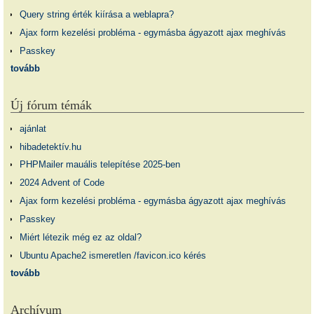
Query string érték kiírása a weblapra?
Ajax form kezelési probléma - egymásba ágyazott ajax meghívás
Passkey
tovább
Új fórum témák
ajánlat
hibadetektív.hu
PHPMailer mauális telepítése 2025-ben
2024 Advent of Code
Ajax form kezelési probléma - egymásba ágyazott ajax meghívás
Passkey
Miért létezik még ez az oldal?
Ubuntu Apache2 ismeretlen /favicon.ico kérés
tovább
Archívum