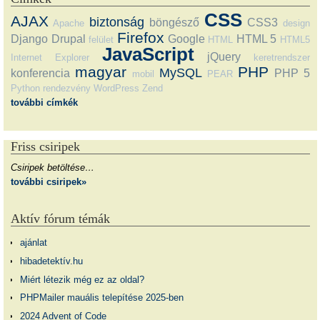
CSS
AJAX
biztonság
böngésző
CSS3
Apache
design
Firefox
Django
Drupal
Google
HTML 5
felület
HTML
HTML5
JavaScript
jQuery
Internet Explorer
keretrendszer
magyar
PHP
MySQL
konferencia
PHP 5
mobil
PEAR
Python
rendezvény
WordPress
Zend
további címkék
Friss csiripek
Csiripek betöltése…
további csiripek»
Aktív fórum témák
ajánlat
hibadetektív.hu
Miért létezik még ez az oldal?
PHPMailer mauális telepítése 2025-ben
2024 Advent of Code