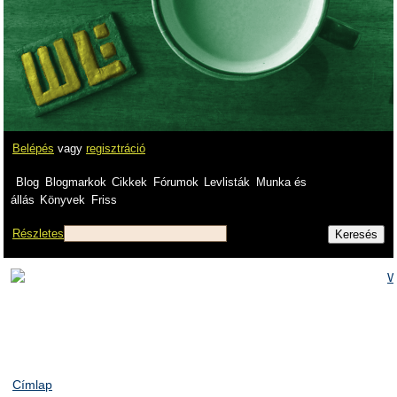
Belépés
vagy
regisztráció
Blog
Blogmarkok
Cikkek
Fórumok
Levlisták
Munka és
állás
Könyvek
Friss
Részletes
Címlap