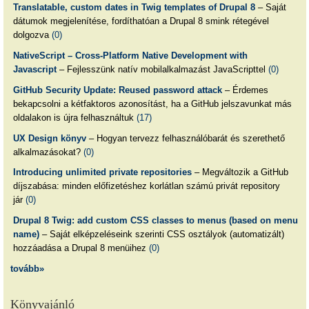
Translatable, custom dates in Twig templates of Drupal 8
– Saját
dátumok megjelenítése, fordíthatóan a Drupal 8 smink rétegével
dolgozva
(0)
NativeScript – Cross-Platform Native Development with
Javascript
– Fejlesszünk natív mobilalkalmazást JavaScripttel
(0)
GitHub Security Update: Reused password attack
– Érdemes
bekapcsolni a kétfaktoros azonosítást, ha a GitHub jelszavunkat más
oldalakon is újra felhasználtuk
(17)
UX Design könyv
– Hogyan tervezz felhasználóbarát és szerethető
alkalmazásokat?
(0)
Introducing unlimited private repositories
– Megváltozik a GitHub
díjszabása: minden előfizetéshez korlátlan számú privát repository
jár
(0)
Drupal 8 Twig: add custom CSS classes to menus (based on menu
name)
– Saját elképzeléseink szerinti CSS osztályok (automatizált)
hozzáadása a Drupal 8 menüihez
(0)
tovább»
Könyvajánló