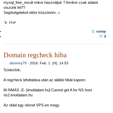
mysql_free_result mikor használjuk ? Amikor csak adatot
viszünk fel??
Segítségeteket előre köszönöm.
■
PHP
csirip
3
Domain regcheck hiba
dtommy79
·
2016. Feb. 1. (H), 14.53
Sziasztok,
A regcheck lefuttatása után az alábbi hibát kapom:
M-NMAS -E- [énoldalam.hu] Cannot get A for NS host
ns2.énoldalam.hu
Az oldal egy német VPS-en megy.