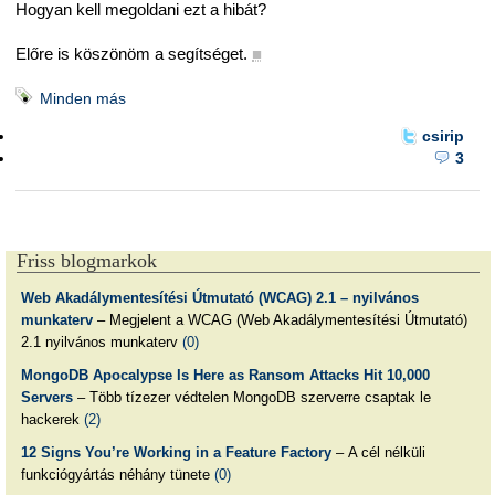
Hogyan kell megoldani ezt a hibát?
Előre is köszönöm a segítséget.
■
Minden más
csirip
3
Friss blogmarkok
Web Akadálymentesítési Útmutató (WCAG) 2.1 – nyilvános
munkaterv
– Megjelent a WCAG (Web Akadálymentesítési Útmutató)
2.1 nyilvános munkaterv
(0)
MongoDB Apocalypse Is Here as Ransom Attacks Hit 10,000
Servers
– Több tízezer védtelen MongoDB szerverre csaptak le
hackerek
(2)
12 Signs You’re Working in a Feature Factory
– A cél nélküli
funkciógyártás néhány tünete
(0)