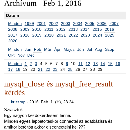
Archívum - Feb 1, 2016
Dátum
Minden
1999
2001
2002
2003
2004
2005
2006
2007
2008
2009
2010
2011
2012
2013
2014
2015
2016
2017
2018
2019
2020
2021
2022
2023
2024
2025
2026
Minden
Jan
Feb
Már
Ápr
Május
Jún
Júl
Aug
Szep
Okt
Nov
Dec
Minden
1
2
3
4
5
6
7
8
9
10
11
12
13
14
15
16
17
18
19
20
21
22
23
24
25
26
27
28
29
mysql_close és mysql_free_result
kérdés
kriszrap
·
2016. Feb. 1. (H), 23.24
Sziasztok
Egy nagyon kezdőkérdésem lenne.
Minden egyes lapbetöltéskor connectel az adatbázisra és
amikor betöltött akkor disconectelni kell???