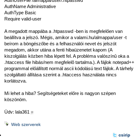
AuthUserFile /almappa/user/.htpasswd
AuthName Administrative
AuthType Basic
Require valid-user
A megadott mappába a .htpasswd -ben is megfelelően van
beállítva a jelszó. Mégis, amikor a valami.hu/almappa/user -t
beírom a böngészőbe és a felhasználói nevet és jelszót
megadom, akkor utána a fenti hibaüzenetet kapom (A
kiszolgálás közben hiba lépett fel. A probléma valószínû oka a
.htaccess file hibás/nem megfelelõ tartalma.). A fájlok notepad++
programmal előállított normál ascii kódolású text fájlok. A tárhely
szolgáltató állítása szerint a .htaccess használata nincs
korlátozva.
Mi lehet a hiba? Segítségeteket előre is nagyon szépen
köszönöm.
Üdv: lala361
■
Web szerverek
csirip