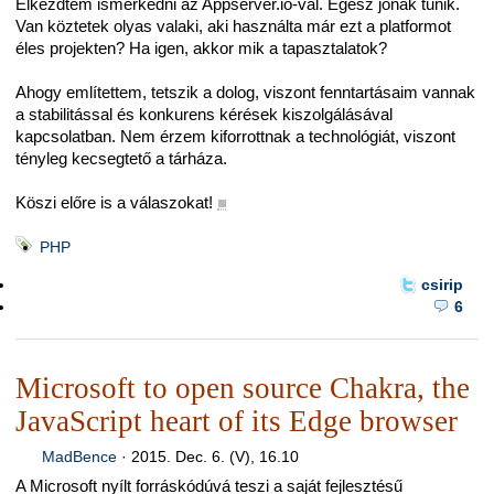
Elkezdtem ismerkedni az Appserver.io-val. Egész jónak tűnik.
Van köztetek olyas valaki, aki használta már ezt a platformot
éles projekten? Ha igen, akkor mik a tapasztalatok?
Ahogy említettem, tetszik a dolog, viszont fenntartásaim vannak
a stabilitással és konkurens kérések kiszolgálásával
kapcsolatban. Nem érzem kiforrottnak a technológiát, viszont
tényleg kecsegtető a tárháza.
Köszi előre is a válaszokat!
■
PHP
csirip
6
Microsoft to open source Chakra, the
JavaScript heart of its Edge browser
MadBence
·
2015. Dec. 6. (V), 16.10
A Microsoft nyílt forráskódúvá teszi a saját fejlesztésű