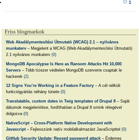
1
Friss blogmarkok
Web Akadálymentesítési Útmutató (WCAG) 2.1 – nyilvános
munkaterv
– Megjelent a WCAG (Web Akadálymentesítési Útmutató)
2.1 nyilvános munkaterv
(0)
MongoDB Apocalypse Is Here as Ransom Attacks Hit 10,000
Servers
– Több tízezer védtelen MongoDB szerverre csaptak le
hackerek
(2)
12 Signs You’re Working in a Feature Factory
– A cél nélküli
funkciógyártás néhány tünete
(0)
Translatable, custom dates in Twig templates of Drupal 8
– Saját
dátumok megjelenítése, fordíthatóan a Drupal 8 smink rétegével
dolgozva
(0)
NativeScript – Cross-Platform Native Development with
Javascript
– Fejlesszünk natív mobilalkalmazást JavaScripttel
(0)
GitHub Security Update: Reused password attack
– Érdemes