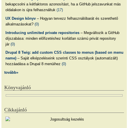
bekapcsolni a kétfaktoros azonosítást, ha a GitHub jelszavunkat más
oldalakon is újra felhasználtuk
(17)
UX Design könyv
– Hogyan tervezz felhasználóbarát és szerethető
alkalmazásokat?
(0)
Introducing unlimited private repositories
– Megváltozik a GitHub
díjszabása: minden előfizetéshez korlátlan számú privát repository
jár
(0)
Drupal 8 Twig: add custom CSS classes to menus (based on menu
name)
– Saját elképzeléseink szerinti CSS osztályok (automatizált)
hozzáadása a Drupal 8 menüihez
(0)
tovább»
Könyvajánló
Cikkajánló