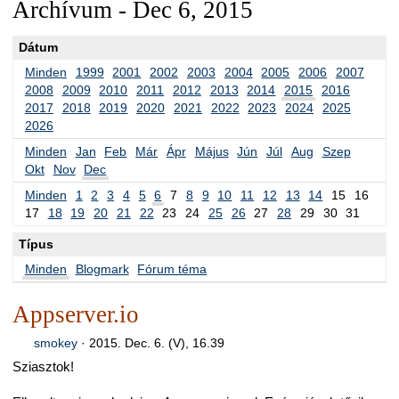
Archívum - Dec 6, 2015
Dátum
Minden
1999
2001
2002
2003
2004
2005
2006
2007
2008
2009
2010
2011
2012
2013
2014
2015
2016
2017
2018
2019
2020
2021
2022
2023
2024
2025
2026
Minden
Jan
Feb
Már
Ápr
Május
Jún
Júl
Aug
Szep
Okt
Nov
Dec
Minden
1
2
3
4
5
6
7
8
9
10
11
12
13
14
15
16
17
18
19
20
21
22
23
24
25
26
27
28
29
30
31
Típus
Minden
Blogmark
Fórum téma
Appserver.io
smokey
·
2015. Dec. 6. (V), 16.39
Sziasztok!