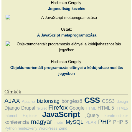
Hodicska Gergely:
Jogosultság kezelés
Ustak:
A JavaScript metaprogramozása
Hodicska Gergely:
Objektumorientált programozás előnyei a kódújrahasznosítás
jegyében
Címkék
CSS
AJAX
biztonság
böngésző
CSS3
Apache
design
Firefox
Django
Drupal
Google
HTML 5
felület
HTML
HTML5
JavaScript
jQuery
Internet Explorer
keretrendszer
magyar
PHP
MySQL
konferencia
PHP 5
mobil
PEAR
Python
rendezvény
WordPress
Zend