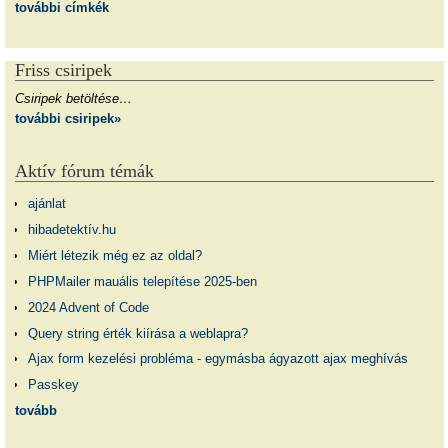
további címkék
Friss csiripek
Csiripek betöltése…
további csiripek»
Aktív fórum témák
ajánlat
hibadetektív.hu
Miért létezik még ez az oldal?
PHPMailer mauális telepítése 2025-ben
2024 Advent of Code
Query string érték kiírása a weblapra?
Ajax form kezelési probléma - egymásba ágyazott ajax meghívás
Passkey
tovább