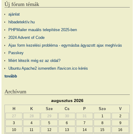
Új fórum témák
ajánlat
hibadetektív.hu
PHPMailer mauális telepítése 2025-ben
2024 Advent of Code
Ajax form kezelési probléma - egymásba ágyazott ajax meghívás
Passkey
Miért létezik még ez az oldal?
Ubuntu Apache2 ismeretlen /favicon.ico kérés
tovább
Archívum
augusztus 2026
H
K
Sze
Cs
P
Szo
V
27
28
29
30
31
1
2
3
4
5
6
7
8
9
10
11
12
13
14
15
16