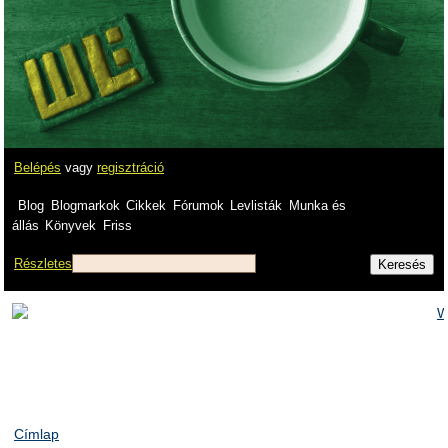
Belépés
vagy
regisztráció
Blog
Blogmarkok
Cikkek
Fórumok
Levlisták
Munka és
állás
Könyvek
Friss
Részletes
Címlap