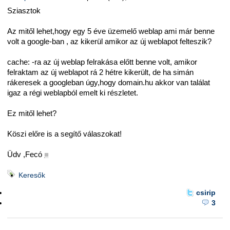
Sziasztok
Az mitől lehet,hogy egy 5 éve üzemelő weblap ami már benne
volt a google-ban , az kikerül amikor az új weblapot felteszik?
cache: -ra az új weblap felrakása előtt benne volt, amikor
felraktam az új weblapot rá 2 hétre kikerült, de ha simán
rákeresek a googleban úgy,hogy domain.hu akkor van találat
igaz a régi weblapból emelt ki részletet.
Ez mitől lehet?
Köszi előre is a segítő válaszokat!
Üdv ,Fecó
■
Keresők
csirip
3