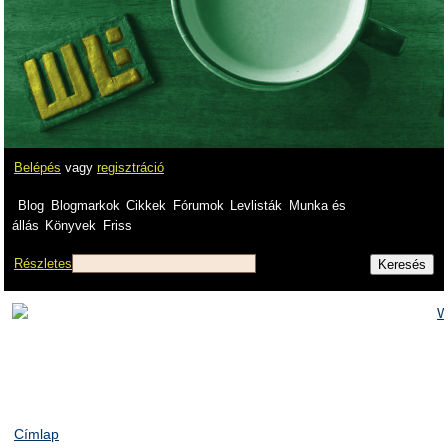
Belépés
vagy
regisztráció
Blog
Blogmarkok
Cikkek
Fórumok
Levlisták
Munka és
állás
Könyvek
Friss
Részletes
Címlap