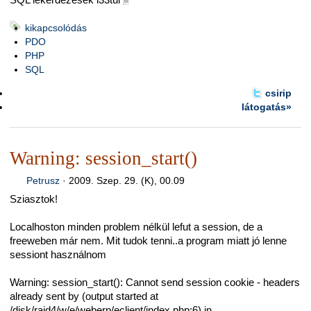
kikapcsolódás
PDO
PHP
SQL
csirip
látogatás»
Warning: session_start()
Petrusz
·
2009. Szep. 29. (K), 00.09
Sziasztok!
Localhoston minden problem nélkül lefut a session, de a
freeweben már nem. Mit tudok tenni..a program miatt jó lenne
sessiont használnom
Warning: session_start(): Cannot send session cookie - headers
already sent by (output started at
/disk/raid4/w/e/weberp/eclient/index.php:6) in