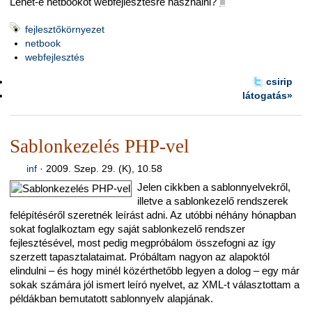
Lehet-e netbookot webfejlesztésre használni?
■
fejlesztőkörnyezet
netbook
webfejlesztés
csirip
látogatás»
Sablonkezelés PHP-vel
inf
·
2009. Szep. 29. (K), 10.58
Jelen cikkben a sablonnyelvekről,
illetve a sablonkezelő rendszerek
felépítéséről szeretnék leírást adni. Az utóbbi néhány hónapban
sokat foglalkoztam egy saját sablonkezelő rendszer
fejlesztésével, most pedig megpróbálom összefogni az így
szerzett tapasztalataimat. Próbáltam nagyon az alapoktól
elindulni – és hogy minél közérthetőbb legyen a dolog – egy már
sokak számára jól ismert leíró nyelvet, az XML-t választottam a
példákban bemutatott sablonnyelv alapjának.