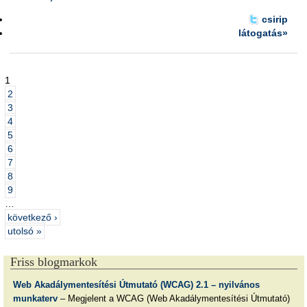
csirip
látogatás»
1
2
3
4
5
6
7
8
9
…
következő ›
utolsó »
Friss blogmarkok
Web Akadálymentesítési Útmutató (WCAG) 2.1 – nyilvános
munkaterv
– Megjelent a WCAG (Web Akadálymentesítési Útmutató)