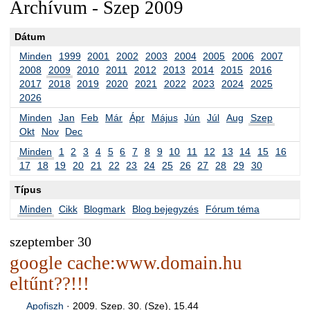
Archívum - Szep 2009
Dátum
Minden
1999
2001
2002
2003
2004
2005
2006
2007
2008
2009
2010
2011
2012
2013
2014
2015
2016
2017
2018
2019
2020
2021
2022
2023
2024
2025
2026
Minden
Jan
Feb
Már
Ápr
Május
Jún
Júl
Aug
Szep
Okt
Nov
Dec
Minden
1
2
3
4
5
6
7
8
9
10
11
12
13
14
15
16
17
18
19
20
21
22
23
24
25
26
27
28
29
30
Típus
Minden
Cikk
Blogmark
Blog bejegyzés
Fórum téma
szeptember 30
google cache:www.domain.hu
eltűnt??!!!
Apofiszh
·
2009. Szep. 30. (Sze), 15.44