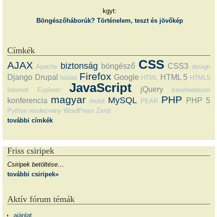
kgyt:
Böngészőháborúk? Történelem, teszt és jövőkép
Címkék
CSS
AJAX
biztonság
böngésző
CSS3
Apache
design
Firefox
Django
Drupal
Google
HTML 5
felület
HTML
HTML5
JavaScript
jQuery
Internet Explorer
keretrendszer
magyar
PHP
MySQL
konferencia
PHP 5
mobil
PEAR
Python
rendezvény
WordPress
Zend
további címkék
Friss csiripek
Csiripek betöltése…
további csiripek»
Aktív fórum témák
ajánlat