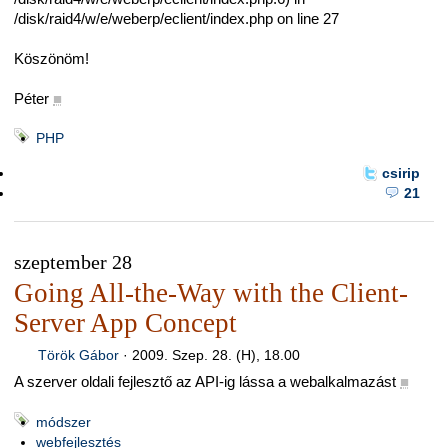
/disk/raid4/w/e/weberp/eclient/index.php on line 27
Köszönöm!
Péter
■
PHP
csirip
21
szeptember 28
Going All-the-Way with the Client-
Server App Concept
Török Gábor
·
2009. Szep. 28. (H), 18.00
A szerver oldali fejlesztő az API-ig lássa a webalkalmazást
■
módszer
webfejlesztés