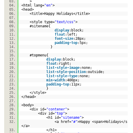
>
<html lang=
"en"
>
<head>
<title>Happy Holidays</title>
<style type=
"text/css"
>
#sitena
me{
display
:
block
;
float
:
left
;
font-size
:
28px
;
padding-top
:
5px
;
}
#topmen
u{
display
:
block
;
float
:
right
;
list-style-image
:
none
;
list-style-position
:
outside
;
list-style-type
:
none
;
min-width
:
400px
;
padding-top
:
11px
;
}
</style>
</head>
<body>
<div id=
"contener"
>
<div id=
"top"
>
<h
1
id=
"sitename"
>
<a href=
"#"
>Happy <span>Holidays</spa
</a>
</h
1
>