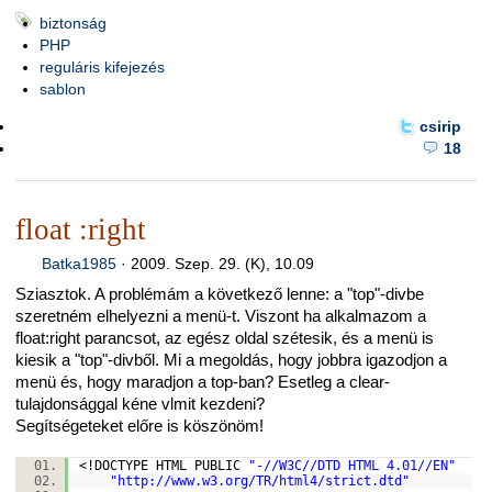
biztonság
PHP
reguláris kifejezés
sablon
csirip
18
float :right
Batka1985
·
2009. Szep. 29. (K), 10.09
Sziasztok. A problémám a következő lenne: a "top"-divbe
szeretném elhelyezni a menü-t. Viszont ha alkalmazom a
float:right parancsot, az egész oldal szétesik, és a menü is
kiesik a "top"-divből. Mi a megoldás, hogy jobbra igazodjon a
menü és, hogy maradjon a top-ban? Esetleg a clear-
tulajdonsággal kéne vlmit kezdeni?
Segítségeteket előre is köszönöm!
<!DOCTYPE HTML PUBLIC
"-//W3C//DTD HTML 4.01//EN"
"http://www.w3.org/TR/html4/strict.dtd"