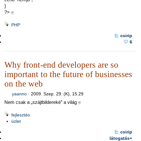
}
?>
■
PHP
csirip
6
Why front-end developers are so
important to the future of businesses
on the web
yaanno
·
2009. Szep. 29. (K), 15.29
Nem csak a „szájtbildereké” a világ
■
fejlesztés
üzlet
csirip
látogatás»