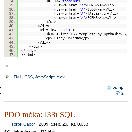
<ul id=
"topmenu"
>
<li><a href=
"#"
>HOME</a></li>
<li><a href=
"#"
>BLOG</a></li>
<li><a href=
"#"
>TABLES</a></li>
<li><a href=
"#"
>FORMS</a></li>
</ul>
</div>
<div id=
"header"
>
<h
1
> A free CSS template by B@tka<br> </h
<p> Happy Holiday</p>
</div>
</div>
</body>
</html>
■
HTML, CSS, JavaScript, Ajax
csirip
2
PDO móka: l33t SQL
Török Gábor
·
2009. Szep. 29. (K), 09.53
SQL lekérdezések l33tül
■