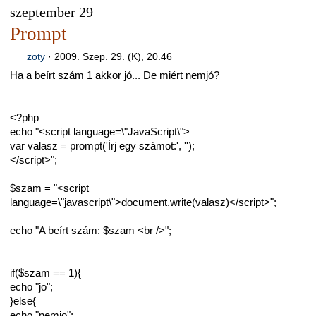
szeptember 29
Prompt
zoty
·
2009. Szep. 29. (K), 20.46
Ha a beírt szám 1 akkor jó... De miért nemjó?
<?php
echo "<script language=\"JavaScript\">
var valasz = prompt('Írj egy számot:', '');
</script>";
$szam = "<script
language=\"javascript\">document.write(valasz)</script>";
echo "A beírt szám: $szam <br />";
if($szam == 1){
echo "jo";
}else{
echo "nemjo";