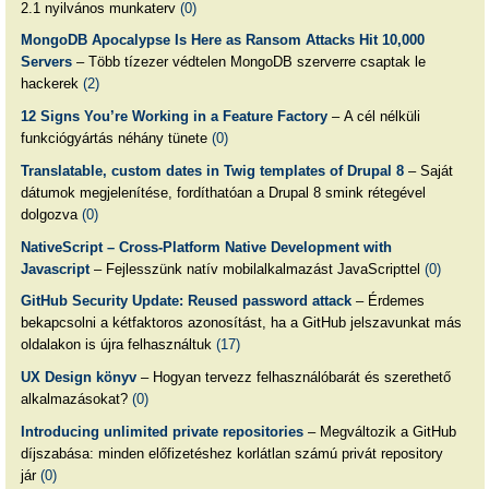
2.1 nyilvános munkaterv
(0)
MongoDB Apocalypse Is Here as Ransom Attacks Hit 10,000
Servers
– Több tízezer védtelen MongoDB szerverre csaptak le
hackerek
(2)
12 Signs You’re Working in a Feature Factory
– A cél nélküli
funkciógyártás néhány tünete
(0)
Translatable, custom dates in Twig templates of Drupal 8
– Saját
dátumok megjelenítése, fordíthatóan a Drupal 8 smink rétegével
dolgozva
(0)
NativeScript – Cross-Platform Native Development with
Javascript
– Fejlesszünk natív mobilalkalmazást JavaScripttel
(0)
GitHub Security Update: Reused password attack
– Érdemes
bekapcsolni a kétfaktoros azonosítást, ha a GitHub jelszavunkat más
oldalakon is újra felhasználtuk
(17)
UX Design könyv
– Hogyan tervezz felhasználóbarát és szerethető
alkalmazásokat?
(0)
Introducing unlimited private repositories
– Megváltozik a GitHub
díjszabása: minden előfizetéshez korlátlan számú privát repository
jár
(0)