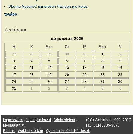
Ubuntu Apache2 ismeretlen /favicon.ico kérés
tovább
Archívum
augusztus 2026
H
K
Sze
Cs
P
Szo
V
27
28
29
30
31
1
2
3
4
5
6
7
8
9
10
11
12
13
14
15
16
17
18
19
20
21
22
23
24
25
26
27
28
29
30
31
1
2
3
4
5
6
Impresszum
·
Jogi nyilatkozat
·
Adatvédelem
·
(CC) Weblabor, 1999–2017
Médiaajánlat
HU ISSN 1785-9573
Rólunk
·
Webhely térkép
·
Gyakran Ismételt Kérdések