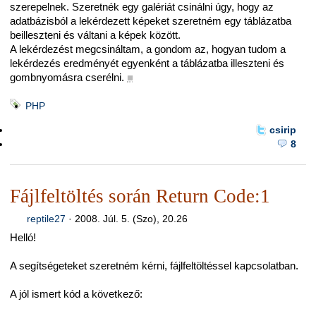
szerepelnek. Szeretnék egy galériát csinálni úgy, hogy az
adatbázisból a lekérdezett képeket szeretném egy táblázatba
beilleszteni és váltani a képek között.
A lekérdezést megcsináltam, a gondom az, hogyan tudom a
lekérdezés eredményét egyenként a táblázatba illeszteni és
gombnyomásra cserélni.
■
PHP
csirip
8
Fájlfeltöltés során Return Code:1
reptile27
·
2008. Júl. 5. (Szo), 20.26
Helló!
A segítségeteket szeretném kérni, fájlfeltöltéssel kapcsolatban.
A jól ismert kód a következő: