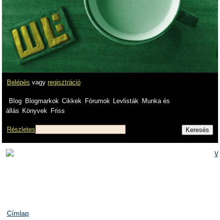
Belépés
vagy
regisztráció
Blog
Blogmarkok
Cikkek
Fórumok
Levlisták
Munka és
állás
Könyvek
Friss
Részletes
Címlap