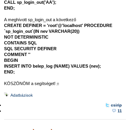
CALL sp_login_out('AA');
END;
A meghívott sp_login_out a következő
CREATE DEFINER = 'root'@'localhost' PROCEDURE
`sp_login_out`(IN nev VARCHAR(20))
NOT DETERMINISTIC
CONTAINS SQL
SQL SECURITY DEFINER
COMMENT ''
BEGIN
INSERT INTO belep_log (NAME) VALUES (nev);
END;
KÖSZÖNÖM a segítséget!
■
Adatbázisok
csirip
11