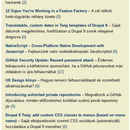
hackerek
(2)
12 Signs You’re Working in a Feature Factory
– A cél nélküli
funkciógyártás néhány tünete
(0)
Translatable, custom dates in Twig templates of Drupal 8
– Saját
dátumok megjelenítése, fordíthatóan a Drupal 8 smink rétegével
dolgozva
(0)
NativeScript – Cross-Platform Native Development with
Javascript
– Fejlesszünk natív mobilalkalmazást JavaScripttel
(0)
GitHub Security Update: Reused password attack
– Érdemes
bekapcsolni a kétfaktoros azonosítást, ha a GitHub jelszavunkat más
oldalakon is újra felhasználtuk
(17)
UX Design könyv
– Hogyan tervezz felhasználóbarát és szerethető
alkalmazásokat?
(0)
Introducing unlimited private repositories
– Megváltozik a GitHub
díjszabása: minden előfizetéshez korlátlan számú privát repository
jár
(0)
Drupal 8 Twig: add custom CSS classes to menus (based on menu
name)
– Saját elképzeléseink szerinti CSS osztályok (automatizált)
hozzáadása a Drupal 8 menüihez
(0)