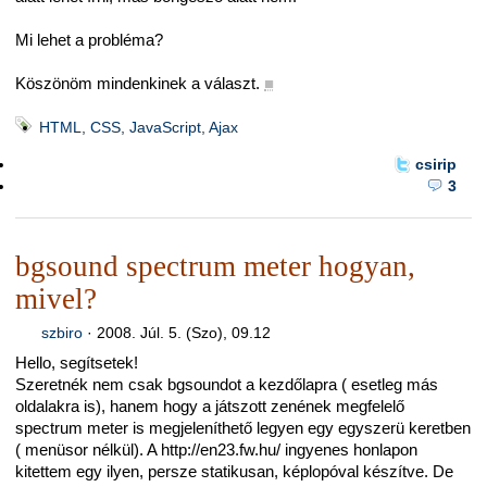
Mi lehet a probléma?
Köszönöm mindenkinek a választ.
■
HTML, CSS, JavaScript, Ajax
csirip
3
bgsound spectrum meter hogyan,
mivel?
szbiro
·
2008. Júl. 5. (Szo), 09.12
Hello, segítsetek!
Szeretnék nem csak bgsoundot a kezdőlapra ( esetleg más
oldalakra is), hanem hogy a játszott zenének megfelelő
spectrum meter is megjeleníthető legyen egy egyszerü keretben
( menüsor nélkül). A http://en23.fw.hu/ ingyenes honlapon
kitettem egy ilyen, persze statikusan, képlopóval készítve. De