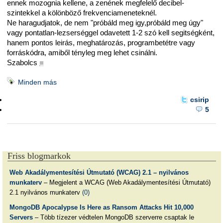
ennek mozognia kellene, a zenének megfelelő decibel-
szintekkel a kölönböző frekvenciameneteknél.
Ne haragudjatok, de nem "próbáld meg igy,próbáld meg úgy"
vagy pontatlan-lezserséggel odavetett 1-2 szó kell segitségként,
hanem pontos leirás, meghatározás, programbetétre vagy
forráskódra, amiből tényleg meg lehet csinálni.
Szabolcs
■
Minden más
csirip
5
Friss blogmarkok
Web Akadálymentesítési Útmutató (WCAG) 2.1 – nyilvános
munkaterv
– Megjelent a WCAG (Web Akadálymentesítési Útmutató)
2.1 nyilvános munkaterv
(0)
MongoDB Apocalypse Is Here as Ransom Attacks Hit 10,000
Servers
– Több tízezer védtelen MongoDB szerverre csaptak le