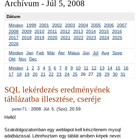
Archívum - Júl 5, 2008
Dátum
Minden
1999
2001
2002
2003
2004
2005
2006
2007
2008
2009
2010
2011
2012
2013
2014
2015
2016
2017
2018
2019
2020
2021
2022
2023
2024
2025
2026
Minden
Jan
Feb
Már
Ápr
Május
Jún
Júl
Aug
Szep
Okt
Nov
Dec
Minden
1
2
3
4
5
6
7
8
9
10
11
12
13
14
15
16
17
18
19
20
21
22
23
24
25
26
27
28
29
30
31
SQL lekérdezés eredményének
táblázatba illesztése, cseréje
peter71
·
2008. Júl. 5. (Szo), 20.59
Helló!
Szakdolgozatomban egy weblapot kell készítenem mysql
adatbázissal. Létrehoztam egy táblát amiben képek nevei