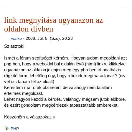
link megnyitása ugyanazon az
oldalon divben
walko
·
2008. Júl. 5. (Szo), 20.23
Sziasztok!
Ismét a fórum segítségét kérném. Hogyan tudom megoldani azt
php-ben, hogy a weboldal bal oldalán lévő (html) linkre klikkelve
ugyanazon az oldalon jelenjen meg egy php-ben írt adatbázis
rögzítő form, lehetőleg úgy, hogy a linkek megmaradjanak? (div-
vel osztanám fel az oldalt)
Kerestem már órák óta neten, de valahogy nem találtam
értelmes megoldást.
Lehet nagyon kezdő a kérdés, valahogy mégsem jutok előbbre,
és ezért gondoltam megkérdezek tapasztaltabb embereket.
Köszönöm a válaszokat.
■
PHP