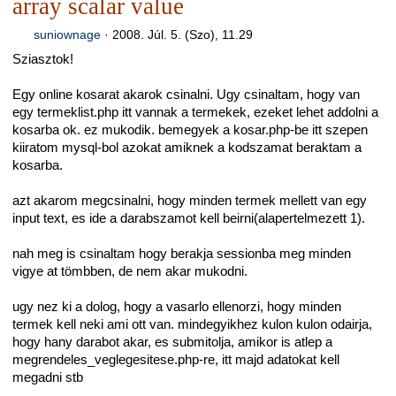
array scalar value
suniownage
·
2008. Júl. 5. (Szo), 11.29
Sziasztok!
Egy online kosarat akarok csinalni. Ugy csinaltam, hogy van
egy termeklist.php itt vannak a termekek, ezeket lehet addolni a
kosarba ok. ez mukodik. bemegyek a kosar.php-be itt szepen
kiiratom mysql-bol azokat amiknek a kodszamat beraktam a
kosarba.
azt akarom megcsinalni, hogy minden termek mellett van egy
input text, es ide a darabszamot kell beirni(alapertelmezett 1).
nah meg is csinaltam hogy berakja sessionba meg minden
vigye at tömbben, de nem akar mukodni.
ugy nez ki a dolog, hogy a vasarlo ellenorzi, hogy minden
termek kell neki ami ott van. mindegyikhez kulon kulon odairja,
hogy hany darabot akar, es submitolja, amikor is atlep a
megrendeles_veglegesitese.php-re, itt majd adatokat kell
megadni stb