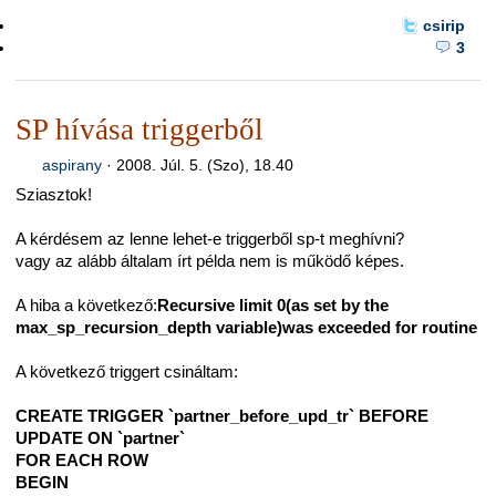
csirip
3
SP hívása triggerből
aspirany
·
2008. Júl. 5. (Szo), 18.40
Sziasztok!
A kérdésem az lenne lehet-e triggerből sp-t meghívni?
vagy az alább általam írt példa nem is működő képes.
A hiba a következő:
Recursive limit 0(as set by the
max_sp_recursion_depth variable)was exceeded for routine
A következő triggert csináltam:
CREATE TRIGGER `partner_before_upd_tr` BEFORE
UPDATE ON `partner`
FOR EACH ROW
BEGIN