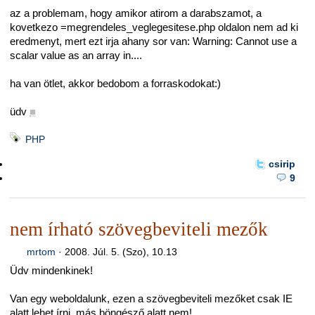
az a problemam, hogy amikor atirom a darabszamot, a
kovetkezo =megrendeles_veglegesitese.php oldalon nem ad ki
eredmenyt, mert ezt irja ahany sor van: Warning: Cannot use a
scalar value as an array in....
ha van ötlet, akkor bedobom a forraskodokat:)
üdv
■
PHP
csirip
9
nem írható szövegbeviteli mezők
mrtom
·
2008. Júl. 5. (Szo), 10.13
Üdv mindenkinek!
Van egy weboldalunk, ezen a szövegbeviteli mezőket csak IE
alatt lehet írni, más böngésző alatt nem!