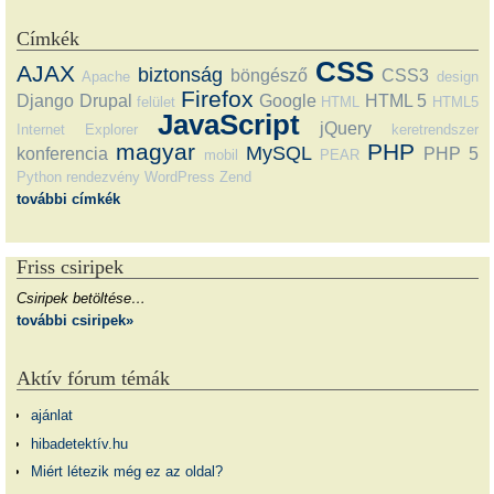
Címkék
CSS
AJAX
biztonság
böngésző
CSS3
Apache
design
Firefox
Django
Drupal
Google
HTML 5
felület
HTML
HTML5
JavaScript
jQuery
Internet Explorer
keretrendszer
magyar
PHP
MySQL
konferencia
PHP 5
mobil
PEAR
Python
rendezvény
WordPress
Zend
további címkék
Friss csiripek
Csiripek betöltése…
további csiripek»
Aktív fórum témák
ajánlat
hibadetektív.hu
Miért létezik még ez az oldal?