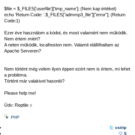
$file = $_FILES['userfile']['tmp_name']; (Nem kap értéket)
echo 'Return Code: '.$_FILES["admmp3_file"]["error"]; (Return
Code:1)
Ezer éve használom a kódot, és most valamiért nem működik.
Nem értem miért?
A neten működik, localhoston nem. Valamit elállíthattam az
Apache Serveren?
Nem történt még velem ilyen éppen ezért nem is értem, mi lehet
a probléma.
Történt már valakivel hasonló?
Please help me!
Üdv: Reptile
■
PHP
csirip
5