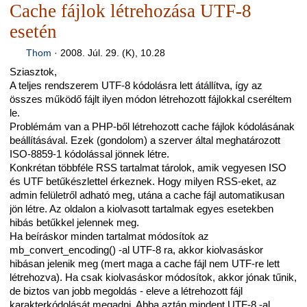
Cache fájlok létrehozása UTF-8
esetén
Thom
·
2008. Júl. 29. (K), 10.28
Sziasztok,
A teljes rendszerem UTF-8 kódolásra lett átállítva, így az
összes működő fájlt ilyen módon létrehozott fájlokkal cseréltem
le.
Problémám van a PHP-ből létrehozott cache fájlok kódolásának
beállításával. Ezek (gondolom) a szerver által meghatározott
ISO-8859-1 kódolással jönnek létre.
Konkrétan többféle RSS tartalmat tárolok, amik vegyesen ISO
és UTF betűkészlettel érkeznek. Hogy milyen RSS-eket, az
admin felületről adható meg, utána a cache fájl automatikusan
jön létre. Az oldalon a kiolvasott tartalmak egyes esetekben
hibás betűkkel jelennek meg.
Ha beíráskor minden tartalmat módosítok az
mb_convert_encoding() -al UTF-8 ra, akkor kiolvasáskor
hibásan jelenik meg (mert maga a cache fájl nem UTF-re lett
létrehozva). Ha csak kiolvasáskor módosítok, akkor jónak tűnik,
de biztos van jobb megoldás - eleve a létrehozott fájl
karakterkódolását megadni. Abba aztán mindent UTF-8 -al