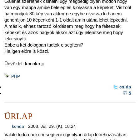
Galériát szeretnék csinálni úgy mégpedig olyan módon hogy
van egy mappa amibe belelép és kiolvassa a képeket. Viszont
ha mondjuk 30 kép van akkor ne egybe olvassa ki hanem
generáljon 10 képenként 1-1 oldalt amin utána lehet lépkedni.
A másik, ehhez tartozó kérdésem meg hogy ha felteszek
képeket és azok nagyok akkor azt úgy jelenítse meg hogy
lekicsinyíti.
Ebbe a két dologban tudtok e segíteni?
Ha igen előre is köszi.
Üdvözlet: konoko
■
PHP
csirip
5
ŰRLAP
konda
·
2008. Júl. 29. (K), 18.24
Valaki tudna nekem segíteni egy olyan űrlap létrehozásában,