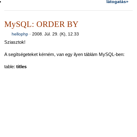
látogatás»
MySQL: ORDER BY
hellophp
·
2008. Júl. 29. (K), 12.33
Sziasztok!
A segítségeteket kérném, van egy ilyen táblám MySQL-ben:
table:
titles