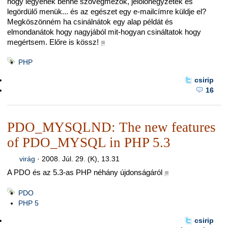
hogy legyenek benne szövegmezők, jelölőnégyzetek és
legördülő menük... és az egészet egy e-mailcímre küldje el?
Megköszönném ha csinálnátok egy alap példát és
elmondanátok hogy nagyjából mit-hogyan csináltatok hogy
megértsem. Előre is kössz!
■
PHP
csirip
16
PDO_MYSQLND: The new features
of PDO_MYSQL in PHP 5.3
virág
·
2008. Júl. 29. (K), 13.31
A PDO és az 5.3-as PHP néhány újdonságáról
■
PDO
PHP 5
csirip