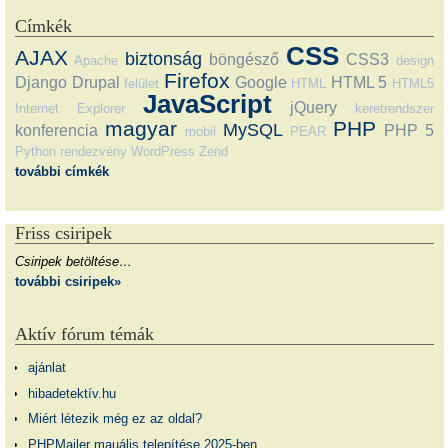
Címkék
CSS
AJAX
biztonság
böngésző
CSS3
Apache
design
Firefox
Django
Drupal
Google
HTML 5
felület
HTML
HTML5
JavaScript
jQuery
Internet Explorer
keretrendszer
magyar
PHP
MySQL
konferencia
PHP 5
mobil
PEAR
Python
rendezvény
WordPress
Zend
további címkék
Friss csiripek
Csiripek betöltése…
további csiripek»
Aktív fórum témák
ajánlat
hibadetektív.hu
Miért létezik még ez az oldal?
PHPMailer mauális telepítése 2025-ben