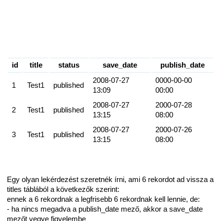
id
title
status
save_date
publish_date
2008-07-27
0000-00-00
1
Test1
published
13:09
00:00
2008-07-27
2000-07-28
2
Test1
published
13:15
08:00
2008-07-27
2000-07-26
3
Test1
published
13:15
08:00
Egy olyan lekérdezést szeretnék írni, ami 6 rekordot ad vissza a
titles táblából a következők szerint:
ennek a 6 rekordnak a legfrisebb 6 rekordnak kell lennie, de:
- ha nincs megadva a publish_date mező, akkor a save_date
mezőt vegye figyelembe