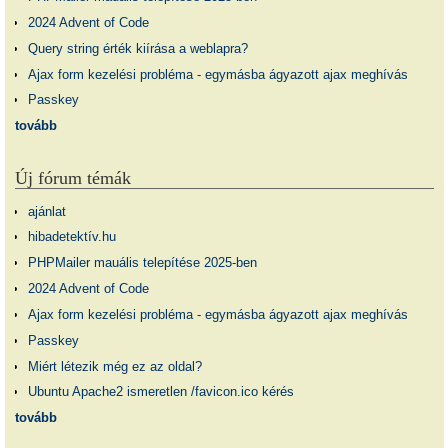
2024 Advent of Code
Query string érték kiírása a weblapra?
Ajax form kezelési probléma - egymásba ágyazott ajax meghívás
Passkey
tovább
Új fórum témák
ajánlat
hibadetektív.hu
PHPMailer mauális telepítése 2025-ben
2024 Advent of Code
Ajax form kezelési probléma - egymásba ágyazott ajax meghívás
Passkey
Miért létezik még ez az oldal?
Ubuntu Apache2 ismeretlen /favicon.ico kérés
tovább