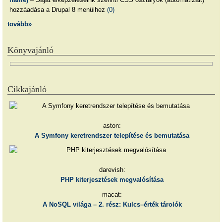
hozzáadása a Drupal 8 menüihez
(0)
tovább»
Könyvajánló
Cikkajánló
aston:
A Symfony keretrendszer telepítése és bemutatása
darevish:
PHP kiterjesztések megvalósítása
macat:
A NoSQL világa – 2. rész: Kulcs–érték tárolók