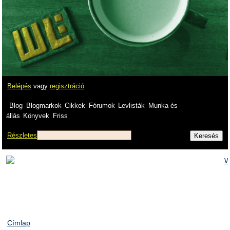
Belépés
vagy
regisztráció
Blog
Blogmarkok
Cikkek
Fórumok
Levlisták
Munka és
állás
Könyvek
Friss
Részletes
Címlap