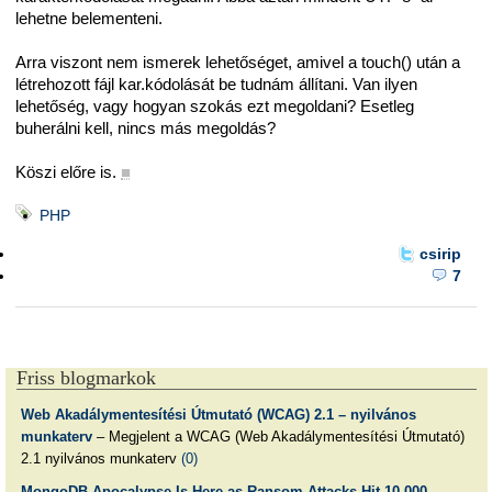
lehetne belementeni.
Arra viszont nem ismerek lehetőséget, amivel a touch() után a
létrehozott fájl kar.kódolását be tudnám állítani. Van ilyen
lehetőség, vagy hogyan szokás ezt megoldani? Esetleg
buherálni kell, nincs más megoldás?
Köszi előre is.
■
PHP
csirip
7
Friss blogmarkok
Web Akadálymentesítési Útmutató (WCAG) 2.1 – nyilvános
munkaterv
– Megjelent a WCAG (Web Akadálymentesítési Útmutató)
2.1 nyilvános munkaterv
(0)
MongoDB Apocalypse Is Here as Ransom Attacks Hit 10,000