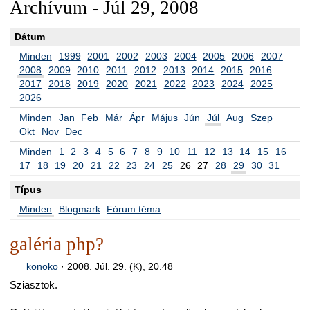
Archívum - Júl 29, 2008
Dátum
Minden
1999
2001
2002
2003
2004
2005
2006
2007
2008
2009
2010
2011
2012
2013
2014
2015
2016
2017
2018
2019
2020
2021
2022
2023
2024
2025
2026
Minden
Jan
Feb
Már
Ápr
Május
Jún
Júl
Aug
Szep
Okt
Nov
Dec
Minden
1
2
3
4
5
6
7
8
9
10
11
12
13
14
15
16
17
18
19
20
21
22
23
24
25
26
27
28
29
30
31
Típus
Minden
Blogmark
Fórum téma
galéria php?
konoko
·
2008. Júl. 29. (K), 20.48
Sziasztok.