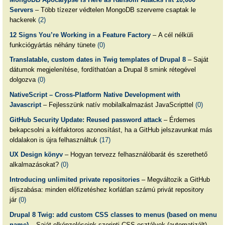
Servers
– Több tízezer védtelen MongoDB szerverre csaptak le
hackerek
(2)
12 Signs You’re Working in a Feature Factory
– A cél nélküli
funkciógyártás néhány tünete
(0)
Translatable, custom dates in Twig templates of Drupal 8
– Saját
dátumok megjelenítése, fordíthatóan a Drupal 8 smink rétegével
dolgozva
(0)
NativeScript – Cross-Platform Native Development with
Javascript
– Fejlesszünk natív mobilalkalmazást JavaScripttel
(0)
GitHub Security Update: Reused password attack
– Érdemes
bekapcsolni a kétfaktoros azonosítást, ha a GitHub jelszavunkat más
oldalakon is újra felhasználtuk
(17)
UX Design könyv
– Hogyan tervezz felhasználóbarát és szerethető
alkalmazásokat?
(0)
Introducing unlimited private repositories
– Megváltozik a GitHub
díjszabása: minden előfizetéshez korlátlan számú privát repository
jár
(0)
Drupal 8 Twig: add custom CSS classes to menus (based on menu
name)
– Saját elképzeléseink szerinti CSS osztályok (automatizált)