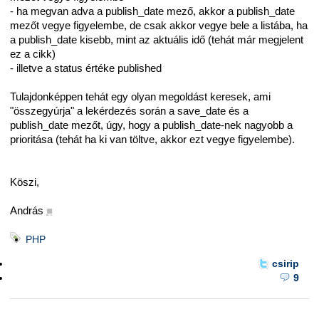
- ha megvan adva a publish_date mező, akkor a publish_date
mezőt vegye figyelembe, de csak akkor vegye bele a listába, ha
a publish_date kisebb, mint az aktuális idő (tehát már megjelent
ez a cikk)
- illetve a status értéke published
Tulajdonképpen tehát egy olyan megoldást keresek, ami
"összegyúrja" a lekérdezés során a save_date és a
publish_date mezőt, úgy, hogy a publish_date-nek nagyobb a
prioritása (tehát ha ki van töltve, akkor ezt vegye figyelembe).
Köszi,
András
■
PHP
csirip
9