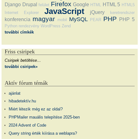
Firefox
Django
Drupal
Google
HTML 5
felület
HTML
HTML5
JavaScript
jQuery
Internet Explorer
keretrendszer
magyar
PHP
MySQL
konferencia
PHP 5
mobil
PEAR
Python
rendezvény
WordPress
Zend
további címkék
Friss csiripek
Csiripek betöltése…
további csiripek»
Aktív fórum témák
ajánlat
hibadetektív.hu
Miért létezik még ez az oldal?
PHPMailer mauális telepítése 2025-ben
2024 Advent of Code
Query string érték kiírása a weblapra?