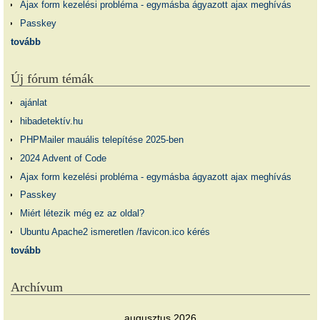
Ajax form kezelési probléma - egymásba ágyazott ajax meghívás
Passkey
tovább
Új fórum témák
ajánlat
hibadetektív.hu
PHPMailer mauális telepítése 2025-ben
2024 Advent of Code
Ajax form kezelési probléma - egymásba ágyazott ajax meghívás
Passkey
Miért létezik még ez az oldal?
Ubuntu Apache2 ismeretlen /favicon.ico kérés
tovább
Archívum
augusztus 2026