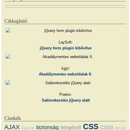
Cikkajánló
LaySoft:
jQuery form plugin kibővítve
kgyt:
Akadálymentes weboldalak II.
Poetro:
Sablonkezelés jQuery alatt
Címkék
CSS
AJAX
biztonság
böngésző
CSS3
Apache
design