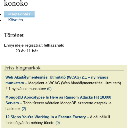
konoko
Megtekintés
Követés
Történet
Ennyi ideje regisztrált felhasználó
20 év 11 hét
Friss blogmarkok
Web Akadálymentesítési Útmutató (WCAG) 2.1 – nyilvános
munkaterv
– Megjelent a WCAG (Web Akadálymentesítési Útmutató)
2.1 nyilvános munkaterv
(0)
MongoDB Apocalypse Is Here as Ransom Attacks Hit 10,000
Servers
– Több tízezer védtelen MongoDB szerverre csaptak le
hackerek
(2)
12 Signs You’re Working in a Feature Factory
– A cél nélküli
funkciógyártás néhány tünete
(0)