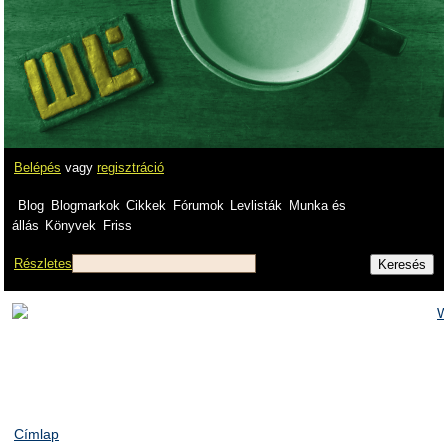
Belépés
vagy
regisztráció
Blog
Blogmarkok
Cikkek
Fórumok
Levlisták
Munka és
állás
Könyvek
Friss
Részletes
Címlap