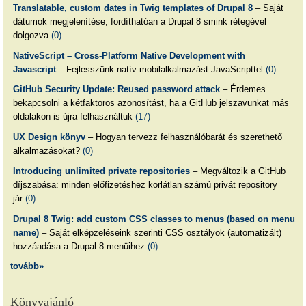
Translatable, custom dates in Twig templates of Drupal 8
– Saját
dátumok megjelenítése, fordíthatóan a Drupal 8 smink rétegével
dolgozva
(0)
NativeScript – Cross-Platform Native Development with
Javascript
– Fejlesszünk natív mobilalkalmazást JavaScripttel
(0)
GitHub Security Update: Reused password attack
– Érdemes
bekapcsolni a kétfaktoros azonosítást, ha a GitHub jelszavunkat más
oldalakon is újra felhasználtuk
(17)
UX Design könyv
– Hogyan tervezz felhasználóbarát és szerethető
alkalmazásokat?
(0)
Introducing unlimited private repositories
– Megváltozik a GitHub
díjszabása: minden előfizetéshez korlátlan számú privát repository
jár
(0)
Drupal 8 Twig: add custom CSS classes to menus (based on menu
name)
– Saját elképzeléseink szerinti CSS osztályok (automatizált)
hozzáadása a Drupal 8 menüihez
(0)
tovább»
Könyvajánló