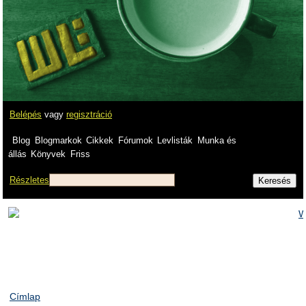
Belépés
vagy
regisztráció
Blog
Blogmarkok
Cikkek
Fórumok
Levlisták
Munka és
állás
Könyvek
Friss
Részletes
Címlap