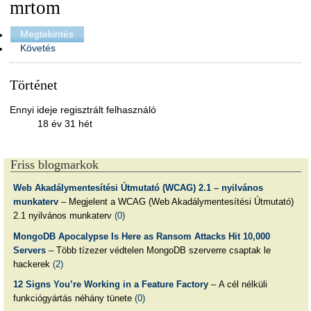
mrtom
Megtekintés
Követés
Történet
Ennyi ideje regisztrált felhasználó
18 év 31 hét
Friss blogmarkok
Web Akadálymentesítési Útmutató (WCAG) 2.1 – nyilvános
munkaterv
– Megjelent a WCAG (Web Akadálymentesítési Útmutató)
2.1 nyilvános munkaterv
(0)
MongoDB Apocalypse Is Here as Ransom Attacks Hit 10,000
Servers
– Több tízezer védtelen MongoDB szerverre csaptak le
hackerek
(2)
12 Signs You’re Working in a Feature Factory
– A cél nélküli
funkciógyártás néhány tünete
(0)