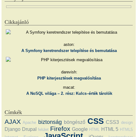
Cikkajánló
aston:
A Symfony keretrendszer telepítése és bemutatása
darevish:
PHP kiterjesztések megvalósítása
macat:
A NoSQL világa – 2. rész: Kulcs–érték tárolók
Címkék
CSS
AJAX
biztonság
böngésző
CSS3
Apache
design
Firefox
Django
Drupal
Google
HTML 5
felület
HTML
HTML5
JavaScript
jQuery