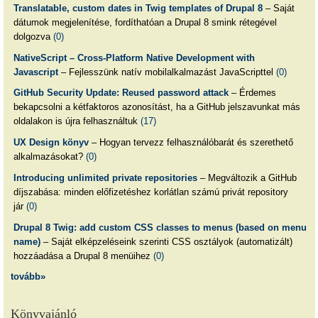
Translatable, custom dates in Twig templates of Drupal 8
– Saját
dátumok megjelenítése, fordíthatóan a Drupal 8 smink rétegével
dolgozva
(0)
NativeScript – Cross-Platform Native Development with
Javascript
– Fejlesszünk natív mobilalkalmazást JavaScripttel
(0)
GitHub Security Update: Reused password attack
– Érdemes
bekapcsolni a kétfaktoros azonosítást, ha a GitHub jelszavunkat más
oldalakon is újra felhasználtuk
(17)
UX Design könyv
– Hogyan tervezz felhasználóbarát és szerethető
alkalmazásokat?
(0)
Introducing unlimited private repositories
– Megváltozik a GitHub
díjszabása: minden előfizetéshez korlátlan számú privát repository
jár
(0)
Drupal 8 Twig: add custom CSS classes to menus (based on menu
name)
– Saját elképzeléseink szerinti CSS osztályok (automatizált)
hozzáadása a Drupal 8 menüihez
(0)
tovább»
Könyvajánló