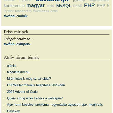
Internet Explorer
keretrendszer
magyar
PHP
MySQL
konferencia
PHP 5
mobil
PEAR
Python
rendezvény
WordPress
Zend
további címkék
Friss csiripek
Csiripek betöltése…
további csiripek»
Aktív fórum témák
ajánlat
hibadetektív.hu
Miért létezik még ez az oldal?
PHPMailer mauális telepítése 2025-ben
2024 Advent of Code
Query string érték kiírása a weblapra?
Ajax form kezelési probléma - egymásba ágyazott ajax meghívás
Passkey