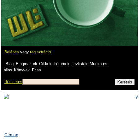
Belépés
vagy
regisztráció
Blog
Blogmarkok
Cikkek
Fórumok
Levlisták
Munka és
állás
Könyvek
Friss
Részletes
Címlap