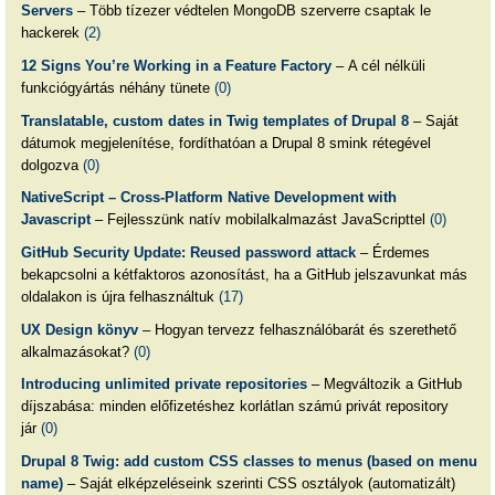
Servers
– Több tízezer védtelen MongoDB szerverre csaptak le
hackerek
(2)
12 Signs You’re Working in a Feature Factory
– A cél nélküli
funkciógyártás néhány tünete
(0)
Translatable, custom dates in Twig templates of Drupal 8
– Saját
dátumok megjelenítése, fordíthatóan a Drupal 8 smink rétegével
dolgozva
(0)
NativeScript – Cross-Platform Native Development with
Javascript
– Fejlesszünk natív mobilalkalmazást JavaScripttel
(0)
GitHub Security Update: Reused password attack
– Érdemes
bekapcsolni a kétfaktoros azonosítást, ha a GitHub jelszavunkat más
oldalakon is újra felhasználtuk
(17)
UX Design könyv
– Hogyan tervezz felhasználóbarát és szerethető
alkalmazásokat?
(0)
Introducing unlimited private repositories
– Megváltozik a GitHub
díjszabása: minden előfizetéshez korlátlan számú privát repository
jár
(0)
Drupal 8 Twig: add custom CSS classes to menus (based on menu
name)
– Saját elképzeléseink szerinti CSS osztályok (automatizált)