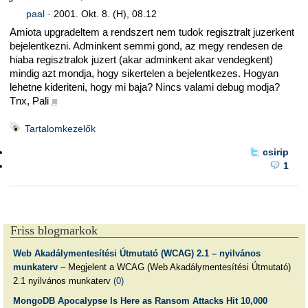
paal
·
2001. Okt. 8. (H), 08.12
Amiota upgradeltem a rendszert nem tudok regisztralt juzerkent
bejelentkezni. Adminkent semmi gond, az megy rendesen de
hiaba regisztralok juzert (akar adminkent akar vendegkent)
mindig azt mondja, hogy sikertelen a bejelentkezes. Hogyan
lehetne kideriteni, hogy mi baja? Nincs valami debug modja?
Tnx, Pali
■
Tartalomkezelők
csirip
1
Friss blogmarkok
Web Akadálymentesítési Útmutató (WCAG) 2.1 – nyilvános
munkaterv
– Megjelent a WCAG (Web Akadálymentesítési Útmutató)
2.1 nyilvános munkaterv
(0)
MongoDB Apocalypse Is Here as Ransom Attacks Hit 10,000