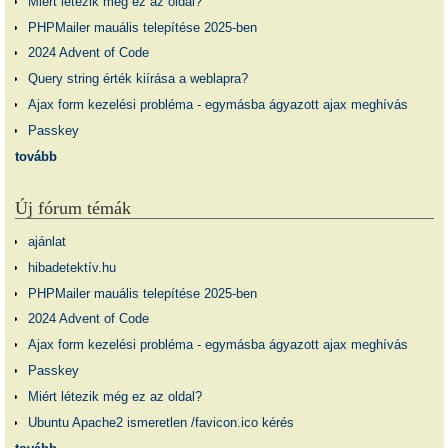
Miért létezik még ez az oldal?
PHPMailer mauális telepítése 2025-ben
2024 Advent of Code
Query string érték kiírása a weblapra?
Ajax form kezelési probléma - egymásba ágyazott ajax meghívás
Passkey
tovább
Új fórum témák
ajánlat
hibadetektív.hu
PHPMailer mauális telepítése 2025-ben
2024 Advent of Code
Ajax form kezelési probléma - egymásba ágyazott ajax meghívás
Passkey
Miért létezik még ez az oldal?
Ubuntu Apache2 ismeretlen /favicon.ico kérés