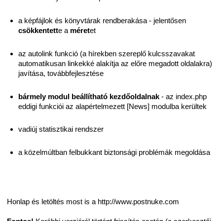
a képfájlok és könyvtárak rendberakása - jelentősen
csökkentett
e a
méret
et
az autolink funkció (a hírekben szereplő kulcsszavakat
automatikusan linkekké alakítja az előre megadott oldalakra)
javítása, továbbfejlesztése
bármely modul beállítható kezdőoldalnak
- az index.php
eddigi funkciói az alapértelmezett [News] modulba kerültek
vadiúj statisztikai rendszer
a közelmúltban felbukkant biztonsági problémák megoldása
Honlap és letöltés most is a http://www.postnuke.com