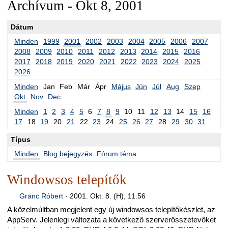
Archívum - Okt 8, 2001
Dátum
Minden
1999
2001
2002
2003
2004
2005
2006
2007
2008
2009
2010
2011
2012
2013
2014
2015
2016
2017
2018
2019
2020
2021
2022
2023
2024
2025
2026
Minden
Jan
Feb
Már
Ápr
Május
Jún
Júl
Aug
Szep
Okt
Nov
Dec
Minden
1
2
3
4
5
6
7
8
9
10
11
12
13
14
15
16
17
18
19
20
21
22
23
24
25
26
27
28
29
30
31
Típus
Minden
Blog bejegyzés
Fórum téma
Windowsos telepítők
Granc Róbert
·
2001. Okt. 8. (H), 11.56
A közelmúltban megjelent egy új windowsos telepítőkészlet, az
AppServ. Jelenlegi változata a következő szerverösszetevőket