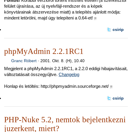
Fontos!
Korábbi verzióról történt frissítés esetén (a szerkesztői
felület újraírása, az új nyelvfájl-rendszer és a képek
könyvtárainak átszervezése miatt) a telepítés ajánlott módja:
mindent letörölni, majd úgy telepíteni a 0.64-et!
■
csirip
phpMyAdmin 2.2.1RC1
Granc Róbert
·
2001. Okt. 8. (H), 10.40
Megjelent a phpMyAdmin 2.2.1RC1, a 2.2.0 eddigi hibajavításait,
változtatásait összegyűjtve.
Changelog
Honlap és letöltés: http://phpmyadmin.sourceforge.net/
■
csirip
PHP-Nuke 5.2, nemtok bejelentkezni
juzerkent, miert?