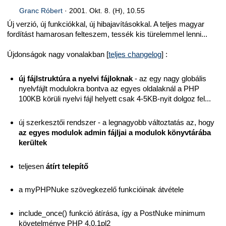
Granc Róbert
·
2001. Okt. 8. (H), 10.55
Új verzió, új funkciókkal, új hibajavításokkal. A teljes magyar
fordítást hamarosan felteszem, tessék kis türelemmel lenni...
Újdonságok nagy vonalakban [
teljes changelog
] :
új fájlstruktúra a nyelvi fájloknak
- az egy nagy globális
nyelvfájlt modulokra bontva az egyes oldalaknál a PHP
100KB körüli nyelvi fájl helyett csak 4-5KB-nyit dolgoz fel...
új szerkesztői rendszer - a legnagyobb változtatás az, hogy
az egyes modulok admin fájljai a modulok könyvtárába
kerültek
teljesen
átírt telepítő
a myPHPNuke szövegkezelő funkcióinak átvétele
include_once() funkció átírása, így a PostNuke minimum
követelménye PHP 4.0.1pl2