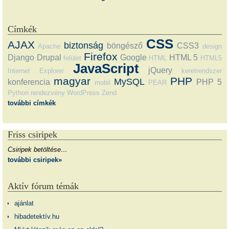
Címkék
CSS
AJAX
biztonság
böngésző
CSS3
Apache
design
Firefox
Django
Drupal
Google
HTML 5
felület
HTML
HTML5
JavaScript
jQuery
Internet Explorer
keretrendszer
magyar
PHP
MySQL
konferencia
PHP 5
mobil
PEAR
Python
rendezvény
WordPress
Zend
további címkék
Friss csiripek
Csiripek betöltése…
további csiripek»
Aktív fórum témák
ajánlat
hibadetektív.hu