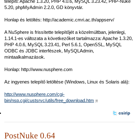
telepíti: Apache 1.3.20, PHP 4.0.6, MySQL 3.23.42, PHP-Nuke
5.20, phpMyAdmin 2.2.0, GD könyvtár.
Honlap és letöltés: http://academic.cmri.ac.th/appserv/
A NuSphere is frissítette telepítőjét a közelmúltban, jelenlegi,
1.14.1-es változata a következőket tartalmazza: Apache 1.3.20,
PHP 4.0.6, MySQL 3.23.41, Perl 5.6.1, OpenSSL, MySQL
ODBC és JDBC interfészek, MySQLAdmin,
mintaalkalmazások.
Honlap: http://www.nusphere.com
Az ingyenes telepítő letöltése (Windows, Linux és Solaris alá):
http://www.nusphere.com/cgi-
bin/nsp.cgi/custsrvc/utils/free_download.htm
■
csirip
PostNuke 0.64