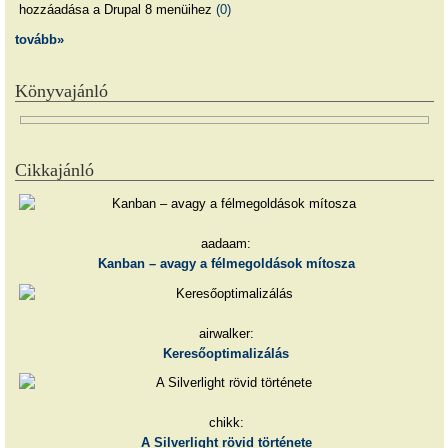
hozzáadása a Drupal 8 menüihez
(0)
tovább»
Könyvajánló
Cikkajánló
aadaam:
Kanban – avagy a félmegoldások mítosza
airwalker:
Keresőoptimalizálás
chikk:
A Silverlight rövid története