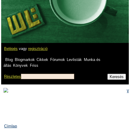
Belépés
vagy
regisztráció
Blog
Blogmarkok
Cikkek
Fórumok
Levlisták
Munka és
állás
Könyvek
Friss
Részletes
Címlap