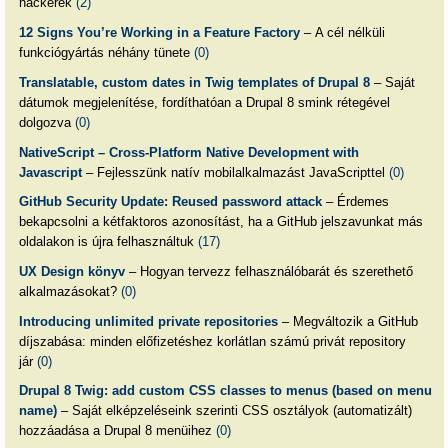
hackerek
(2)
12 Signs You’re Working in a Feature Factory
– A cél nélküli
funkciógyártás néhány tünete
(0)
Translatable, custom dates in Twig templates of Drupal 8
– Saját
dátumok megjelenítése, fordíthatóan a Drupal 8 smink rétegével
dolgozva
(0)
NativeScript – Cross-Platform Native Development with
Javascript
– Fejlesszünk natív mobilalkalmazást JavaScripttel
(0)
GitHub Security Update: Reused password attack
– Érdemes
bekapcsolni a kétfaktoros azonosítást, ha a GitHub jelszavunkat más
oldalakon is újra felhasználtuk
(17)
UX Design könyv
– Hogyan tervezz felhasználóbarát és szerethető
alkalmazásokat?
(0)
Introducing unlimited private repositories
– Megváltozik a GitHub
díjszabása: minden előfizetéshez korlátlan számú privát repository
jár
(0)
Drupal 8 Twig: add custom CSS classes to menus (based on menu
name)
– Saját elképzeléseink szerinti CSS osztályok (automatizált)
hozzáadása a Drupal 8 menüihez
(0)