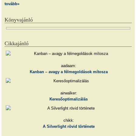
tovább»
Könyvajánló
Cikkajánló
aadaam:
Kanban – avagy a félmegoldások mítosza
airwalker:
Keresőoptimalizálás
chikk:
A Silverlight rövid története