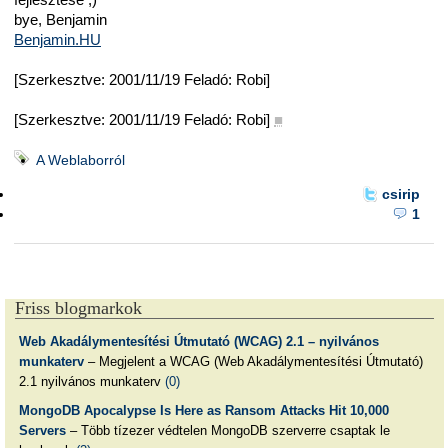
bye, Benjamin
Benjamin.HU
[Szerkesztve: 2001/11/19 Feladó: Robi]
[Szerkesztve: 2001/11/19 Feladó: Robi]
■
A Weblaborról
csirip
1
Friss blogmarkok
Web Akadálymentesítési Útmutató (WCAG) 2.1 – nyilvános
munkaterv
– Megjelent a WCAG (Web Akadálymentesítési Útmutató)
2.1 nyilvános munkaterv
(0)
MongoDB Apocalypse Is Here as Ransom Attacks Hit 10,000
Servers
– Több tízezer védtelen MongoDB szerverre csaptak le