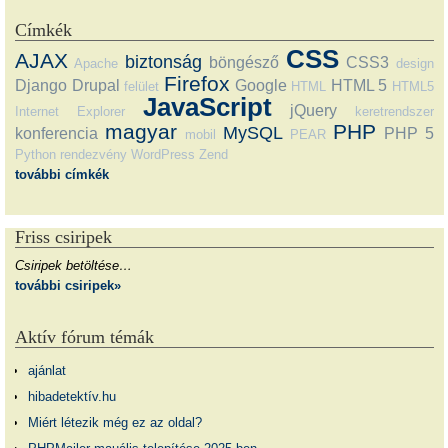
Címkék
CSS
AJAX
biztonság
böngésző
CSS3
Apache
design
Firefox
Django
Drupal
Google
HTML 5
felület
HTML
HTML5
JavaScript
jQuery
Internet Explorer
keretrendszer
magyar
PHP
MySQL
konferencia
PHP 5
mobil
PEAR
Python
rendezvény
WordPress
Zend
további címkék
Friss csiripek
Csiripek betöltése…
további csiripek»
Aktív fórum témák
ajánlat
hibadetektív.hu
Miért létezik még ez az oldal?