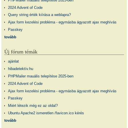
PHPMailer mauális telepítése 2025-ben
2024 Advent of Code
Query string érték kiírása a weblapra?
Ajax form kezelési probléma - egymásba ágyazott ajax meghívás
Passkey
tovább
Új fórum témák
ajánlat
hibadetektív.hu
PHPMailer mauális telepítése 2025-ben
2024 Advent of Code
Ajax form kezelési probléma - egymásba ágyazott ajax meghívás
Passkey
Miért létezik még ez az oldal?
Ubuntu Apache2 ismeretlen /favicon.ico kérés
tovább