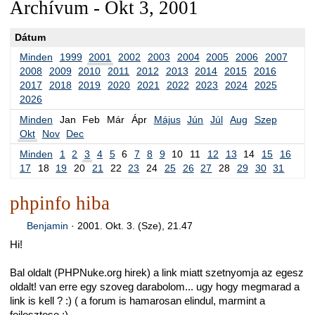
Archívum - Okt 3, 2001
Dátum
Minden
1999
2001
2002
2003
2004
2005
2006
2007
2008
2009
2010
2011
2012
2013
2014
2015
2016
2017
2018
2019
2020
2021
2022
2023
2024
2025
2026
Minden
Jan
Feb
Már
Ápr
Május
Jún
Júl
Aug
Szep
Okt
Nov
Dec
Minden
1
2
3
4
5
6
7
8
9
10
11
12
13
14
15
16
17
18
19
20
21
22
23
24
25
26
27
28
29
30
31
phpinfo hiba
Benjamin
·
2001. Okt. 3. (Sze), 21.47
Hi!
Bal oldalt (PHPNuke.org hirek) a link miatt szetnyomja az egesz
oldalt! van erre egy szoveg darabolom... ugy hogy megmarad a
link is kell ? :) ( a forum is hamarosan elindul, marmint a
fejlesztese ;)