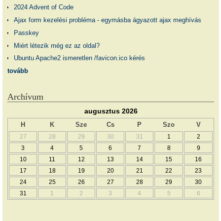
2024 Advent of Code
Ajax form kezelési probléma - egymásba ágyazott ajax meghívás
Passkey
Miért létezik még ez az oldal?
Ubuntu Apache2 ismeretlen /favicon.ico kérés
tovább
Archívum
augusztus 2026
H
K
Sze
Cs
P
Szo
V
27
28
29
30
31
1
2
3
4
5
6
7
8
9
10
11
12
13
14
15
16
17
18
19
20
21
22
23
24
25
26
27
28
29
30
31
1
2
3
4
5
6