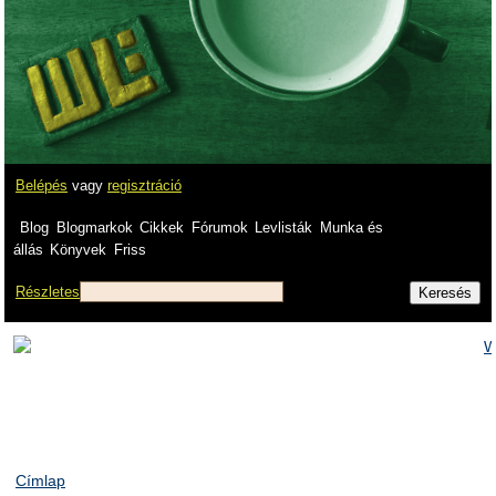
Belépés
vagy
regisztráció
Blog
Blogmarkok
Cikkek
Fórumok
Levlisták
Munka és
állás
Könyvek
Friss
Részletes
Címlap