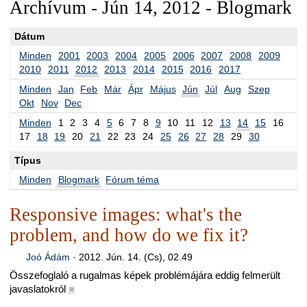
Archívum - Jún 14, 2012 - Blogmark
Dátum
Minden
2001
2003
2004
2005
2006
2007
2008
2009
2010
2011
2012
2013
2014
2015
2016
2017
Minden
Jan
Feb
Már
Ápr
Május
Jún
Júl
Aug
Szep
Okt
Nov
Dec
Minden
1
2
3
4
5
6
7
8
9
10
11
12
13
14
15
16
17
18
19
20
21
22
23
24
25
26
27
28
29
30
Típus
Minden
Blogmark
Fórum téma
Responsive images: what's the
problem, and how do we fix it?
Joó Ádám
·
2012. Jún. 14. (Cs), 02.49
Összefoglaló a rugalmas képek problémájára eddig felmerült
javaslatokról
■