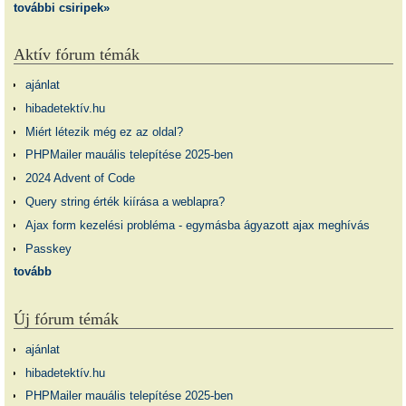
további csiripek»
Aktív fórum témák
ajánlat
hibadetektív.hu
Miért létezik még ez az oldal?
PHPMailer mauális telepítése 2025-ben
2024 Advent of Code
Query string érték kiírása a weblapra?
Ajax form kezelési probléma - egymásba ágyazott ajax meghívás
Passkey
tovább
Új fórum témák
ajánlat
hibadetektív.hu
PHPMailer mauális telepítése 2025-ben