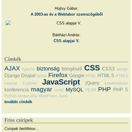
Hojtsy Gábor:
A 2003-as év a Weblabor szemszögéből
Bártházi András:
CSS alapjai V.
Címkék
CSS
AJAX
biztonság
böngésző
CSS3
Apache
design
Firefox
Django
Drupal
Google
HTML 5
felület
HTML
HTML5
JavaScript
jQuery
Internet Explorer
keretrendszer
magyar
PHP
MySQL
konferencia
PHP 5
mobil
PEAR
Python
rendezvény
WordPress
Zend
további címkék
Friss csiripek
Csiripek betöltése…