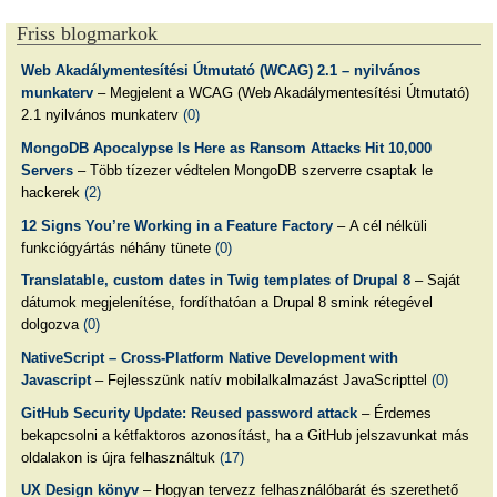
Friss blogmarkok
Web Akadálymentesítési Útmutató (WCAG) 2.1 – nyilvános
munkaterv
– Megjelent a WCAG (Web Akadálymentesítési Útmutató)
2.1 nyilvános munkaterv
(0)
MongoDB Apocalypse Is Here as Ransom Attacks Hit 10,000
Servers
– Több tízezer védtelen MongoDB szerverre csaptak le
hackerek
(2)
12 Signs You’re Working in a Feature Factory
– A cél nélküli
funkciógyártás néhány tünete
(0)
Translatable, custom dates in Twig templates of Drupal 8
– Saját
dátumok megjelenítése, fordíthatóan a Drupal 8 smink rétegével
dolgozva
(0)
NativeScript – Cross-Platform Native Development with
Javascript
– Fejlesszünk natív mobilalkalmazást JavaScripttel
(0)
GitHub Security Update: Reused password attack
– Érdemes
bekapcsolni a kétfaktoros azonosítást, ha a GitHub jelszavunkat más
oldalakon is újra felhasználtuk
(17)
UX Design könyv
– Hogyan tervezz felhasználóbarát és szerethető