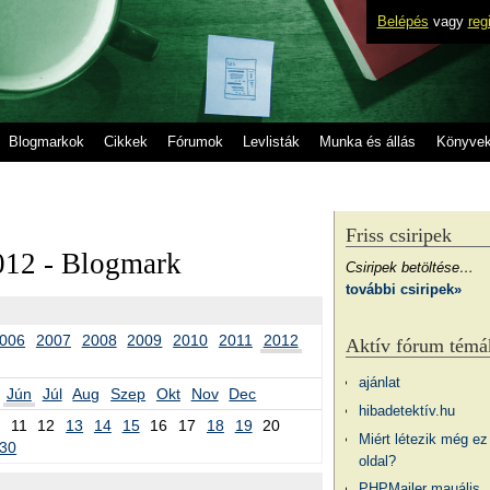
Belépés
vagy
reg
Blogmarkok
Cikkek
Fórumok
Levlisták
Munka és állás
Könyve
Friss csiripek
012 - Blogmark
Csiripek betöltése…
további csiripek»
006
2007
2008
2009
2010
2011
2012
Aktív fórum témá
ajánlat
Jún
Júl
Aug
Szep
Okt
Nov
Dec
hibadetektív.hu
11
12
13
14
15
16
17
18
19
20
Miért létezik még ez
30
oldal?
PHPMailer mauális