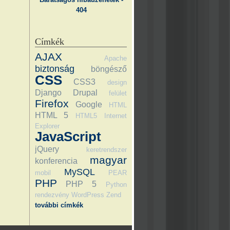
404
Címkék
AJAX
Apache
biztonság
böngésző
CSS
CSS3
design
Django
Drupal
felület
Firefox
Google
HTML
HTML 5
HTML5
Internet
Explorer
JavaScript
jQuery
keretrendszer
magyar
konferencia
MySQL
mobil
PEAR
PHP
PHP 5
Python
rendezvény
WordPress
Zend
további címkék