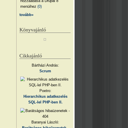
hozzáadása a Drupal 8
menüihez
(0)
tovább»
Könyvajánló
Cikkajánló
Bártházi András:
Scrum
Poetro:
Hierarchikus adatkezelés
SQL-lel PHP-ben II.
Baranyai László:
Barátságos hibaüzenetek -