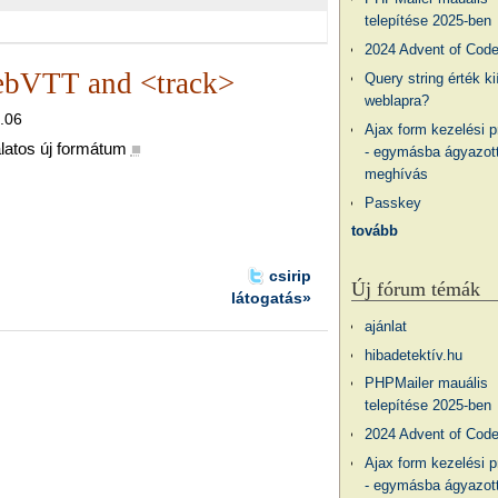
telepítése 2025-ben
2024 Advent of Cod
WebVTT and <track>
Query string érték ki
weblapra?
3.06
Ajax form kezelési 
latos új formátum
■
- egymásba ágyazott
meghívás
Passkey
tovább
csirip
Új fórum témák
látogatás»
ajánlat
hibadetektív.hu
PHPMailer mauális
telepítése 2025-ben
2024 Advent of Cod
Ajax form kezelési 
- egymásba ágyazott