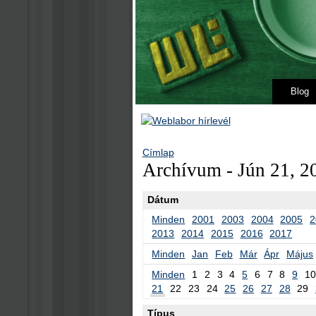
Blog
Címlap
Archívum - Jún 21, 2
Dátum
Minden
2001
2003
2004
2005
2
2013
2014
2015
2016
2017
Minden
Jan
Feb
Már
Ápr
Május
Minden
1
2
3
4
5
6
7
8
9
10
21
22
23
24
25
26
27
28
29
Típus