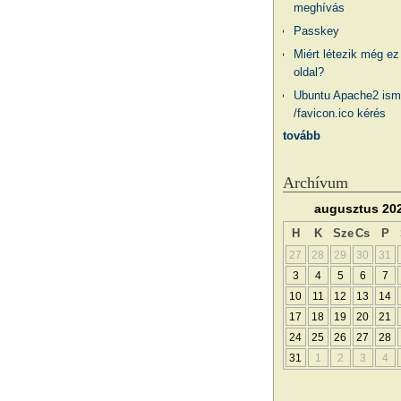
meghívás
Passkey
Miért létezik még ez
oldal?
Ubuntu Apache2 ism
/favicon.ico kérés
tovább
Archívum
augusztus 20
H
K
Sze
Cs
P
27
28
29
30
31
3
4
5
6
7
10
11
12
13
14
17
18
19
20
21
24
25
26
27
28
31
1
2
3
4