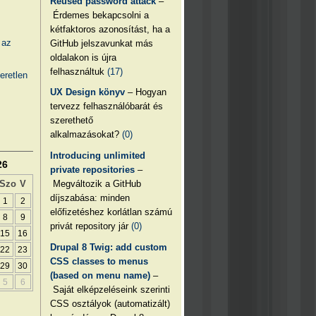
Reused password attack
–
Érdemes bekapcsolni a
kétfaktoros azonosítást, ha a
 az
GitHub jelszavunkat más
oldalakon is újra
felhasználtuk
(17)
eretlen
UX Design könyv
– Hogyan
tervezz felhasználóbarát és
szerethető
alkalmazásokat?
(0)
Introducing unlimited
26
private repositories
–
Megváltozik a GitHub
Szo
V
díjszabása: minden
1
2
előfizetéshez korlátlan számú
8
9
privát repository jár
(0)
15
16
Drupal 8 Twig: add custom
22
23
CSS classes to menus
29
30
(based on menu name)
–
5
6
Saját elképzeléseink szerinti
CSS osztályok (automatizált)