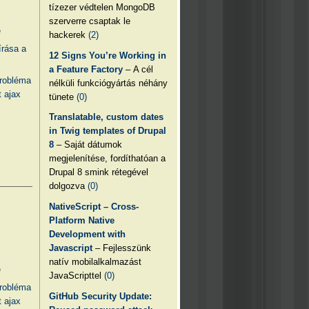
tízezer védtelen MongoDB
szerverre csaptak le
e
hackerek
(2)
írása a
12 Signs You’re Working in
a Feature Factory
– A cél
probléma
nélküli funkciógyártás néhány
 ajax
tünete
(0)
Translatable, custom dates
in Twig templates of Drupal
8
– Saját dátumok
megjelenítése, fordíthatóan a
Drupal 8 smink rétegével
dolgozva
(0)
NativeScript – Cross-
Platform Native
Development with
Javascript
– Fejlesszünk
natív mobilalkalmazást
e
JavaScripttel
(0)
probléma
GitHub Security Update:
 ajax