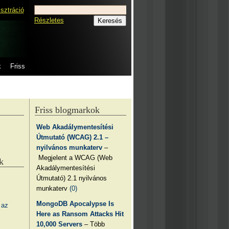
isztráció
Részletes
k
Friss
Friss blogmarkok
Web Akadálymentesítési
Útmutató (WCAG) 2.1 –
nyilvános munkaterv
–
Megjelent a WCAG (Web
k
Akadálymentesítési
Útmutató) 2.1 nyilvános
munkaterv
(0)
MongoDB Apocalypse Is
 az
Here as Ransom Attacks Hit
10,000 Servers
– Több