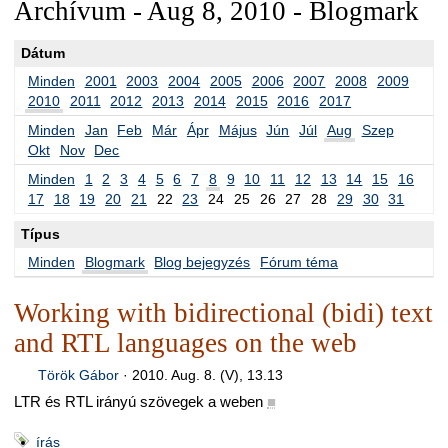
Archívum - Aug 8, 2010 - Blogmark
Dátum
Minden
2001
2003
2004
2005
2006
2007
2008
2009
2010
2011
2012
2013
2014
2015
2016
2017
Minden
Jan
Feb
Már
Ápr
Május
Jún
Júl
Aug
Szep
Okt
Nov
Dec
Minden
1
2
3
4
5
6
7
8
9
10
11
12
13
14
15
16
17
18
19
20
21
22
23
24
25
26
27
28
29
30
31
Típus
Minden
Blogmark
Blog bejegyzés
Fórum téma
Working with bidirectional (bidi) text
and RTL languages on the web
Török Gábor
·
2010. Aug. 8. (V), 13.13
LTR és RTL irányú szövegek a weben
■
írás