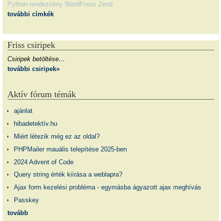
Python
rendezvény
WordPress
Zend
további címkék
Friss csiripek
Csiripek betöltése…
további csiripek»
Aktív fórum témák
ajánlat
hibadetektív.hu
Miért létezik még ez az oldal?
PHPMailer mauális telepítése 2025-ben
2024 Advent of Code
Query string érték kiírása a weblapra?
Ajax form kezelési probléma - egymásba ágyazott ajax meghívás
Passkey
tovább