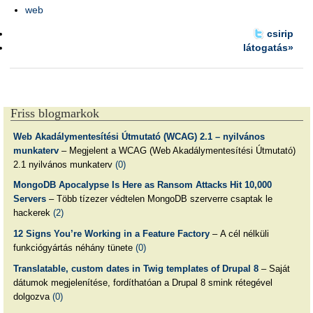
web
csirip
látogatás»
Friss blogmarkok
Web Akadálymentesítési Útmutató (WCAG) 2.1 – nyilvános
munkaterv
– Megjelent a WCAG (Web Akadálymentesítési Útmutató)
2.1 nyilvános munkaterv
(0)
MongoDB Apocalypse Is Here as Ransom Attacks Hit 10,000
Servers
– Több tízezer védtelen MongoDB szerverre csaptak le
hackerek
(2)
12 Signs You’re Working in a Feature Factory
– A cél nélküli
funkciógyártás néhány tünete
(0)
Translatable, custom dates in Twig templates of Drupal 8
– Saját
dátumok megjelenítése, fordíthatóan a Drupal 8 smink rétegével
dolgozva
(0)