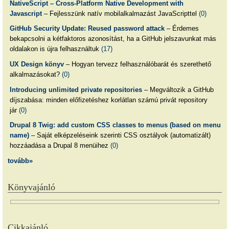
NativeScript – Cross-Platform Native Development with
Javascript
– Fejlesszünk natív mobilalkalmazást JavaScripttel
(0)
GitHub Security Update: Reused password attack
– Érdemes
bekapcsolni a kétfaktoros azonosítást, ha a GitHub jelszavunkat más
oldalakon is újra felhasználtuk
(17)
UX Design könyv
– Hogyan tervezz felhasználóbarát és szerethető
alkalmazásokat?
(0)
Introducing unlimited private repositories
– Megváltozik a GitHub
díjszabása: minden előfizetéshez korlátlan számú privát repository
jár
(0)
Drupal 8 Twig: add custom CSS classes to menus (based on menu
name)
– Saját elképzeléseink szerinti CSS osztályok (automatizált)
hozzáadása a Drupal 8 menüihez
(0)
tovább»
Könyvajánló
Cikkajánló