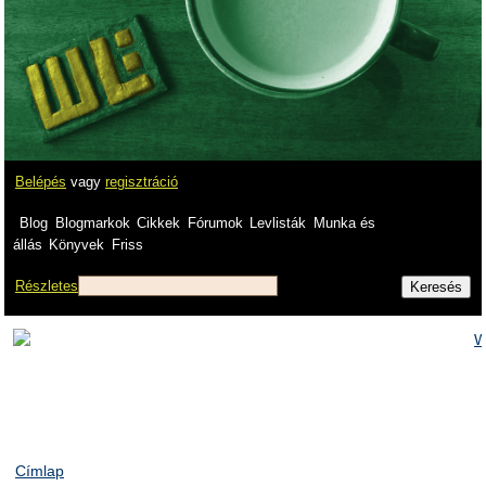
Belépés
vagy
regisztráció
Blog
Blogmarkok
Cikkek
Fórumok
Levlisták
Munka és
állás
Könyvek
Friss
Részletes
Címlap