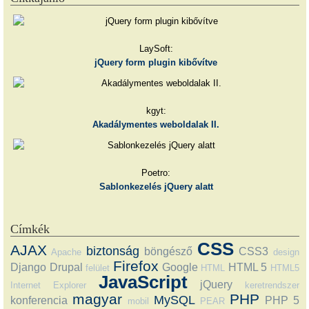
LaySoft:
jQuery form plugin kibővítve
kgyt:
Akadálymentes weboldalak II.
Poetro:
Sablonkezelés jQuery alatt
Címkék
CSS
AJAX
biztonság
böngésző
CSS3
Apache
design
Firefox
Django
Drupal
Google
HTML 5
felület
HTML
HTML5
JavaScript
jQuery
Internet Explorer
keretrendszer
magyar
PHP
MySQL
konferencia
PHP 5
mobil
PEAR