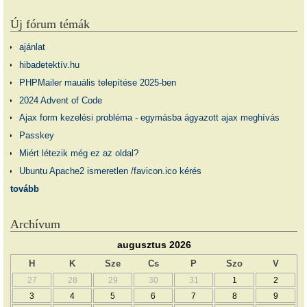
Új fórum témák
ajánlat
hibadetektív.hu
PHPMailer mauális telepítése 2025-ben
2024 Advent of Code
Ajax form kezelési probléma - egymásba ágyazott ajax meghívás
Passkey
Miért létezik még ez az oldal?
Ubuntu Apache2 ismeretlen /favicon.ico kérés
tovább
Archívum
augusztus 2026
H
K
Sze
Cs
P
Szo
V
27
28
29
30
31
1
2
3
4
5
6
7
8
9