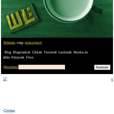
Belépés
vagy
regisztráció
Blog
Blogmarkok
Cikkek
Fórumok
Levlisták
Munka és
állás
Könyvek
Friss
Részletes
Címlap