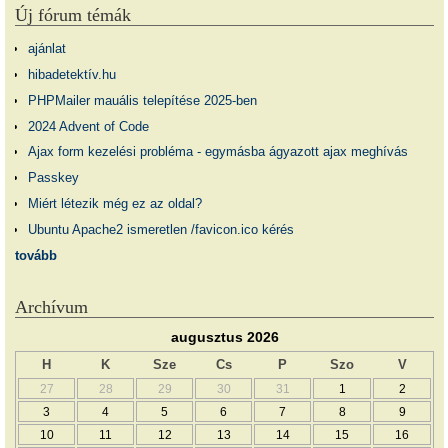
Új fórum témák
ajánlat
hibadetektív.hu
PHPMailer mauális telepítése 2025-ben
2024 Advent of Code
Ajax form kezelési probléma - egymásba ágyazott ajax meghívás
Passkey
Miért létezik még ez az oldal?
Ubuntu Apache2 ismeretlen /favicon.ico kérés
tovább
Archívum
augusztus 2026
H
K
Sze
Cs
P
Szo
V
27
28
29
30
31
1
2
3
4
5
6
7
8
9
10
11
12
13
14
15
16