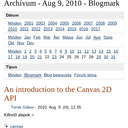
Archívum - Aug 9, 2010 - Blogmark
Dátum
Minden
2001
2003
2004
2005
2006
2007
2008
2009
2010
2011
2012
2013
2014
2015
2016
2017
Minden
Jan
Feb
Már
Ápr
Május
Jún
Júl
Aug
Szep
Okt
Nov
Dec
Minden
1
2
3
4
5
6
7
8
9
10
11
12
13
14
15
16
17
18
19
20
21
22
23
24
25
26
27
28
29
30
31
Típus
Minden
Blogmark
Blog bejegyzés
Fórum téma
An introduction to the Canvas 2D
API
Török Gábor
·
2010. Aug. 9. (H), 12.35
Kifestő alapok
■
canvas