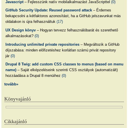
Javascript
– Fejlesszünk natív mobilalkalmazást JavaScripttel
(0)
GitHub Security Update: Reused password attack
– Érdemes
bekapcsolni a kétfaktoros azonosítást, ha a GitHub jelszavunkat más
oldalakon is újra felhasználtuk
(17)
UX Design könyv
– Hogyan tervezz felhasználóbarát és szerethető
alkalmazásokat?
(0)
Introducing unlimited private repositories
– Megváltozik a GitHub
díjszabása: minden előfizetéshez korlátlan számú privát repository
jár
(0)
Drupal 8 Twig: add custom CSS classes to menus (based on menu
name)
– Saját elképzeléseink szerinti CSS osztályok (automatizált)
hozzáadása a Drupal 8 menüihez
(0)
tovább»
Könyvajánló
Cikkajánló