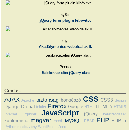
LaySoft:
jQuery form plugin kibővítve
kgyt:
Akadálymentes weboldalak II.
Poetro:
Sablonkezelés jQuery alatt
Címkék
CSS
AJAX
biztonság
böngésző
CSS3
Apache
design
Firefox
Django
Drupal
Google
HTML 5
felület
HTML
HTML5
JavaScript
jQuery
Internet Explorer
keretrendszer
magyar
PHP
MySQL
konferencia
PHP 5
mobil
PEAR
Python
rendezvény
WordPress
Zend