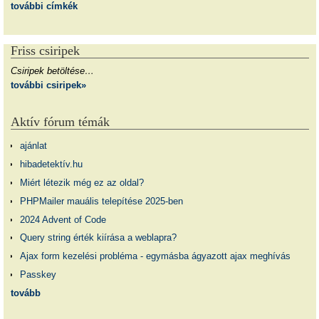
további címkék
Friss csiripek
Csiripek betöltése…
további csiripek»
Aktív fórum témák
ajánlat
hibadetektív.hu
Miért létezik még ez az oldal?
PHPMailer mauális telepítése 2025-ben
2024 Advent of Code
Query string érték kiírása a weblapra?
Ajax form kezelési probléma - egymásba ágyazott ajax meghívás
Passkey
tovább