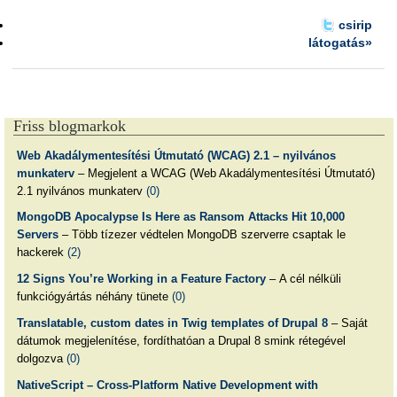
csirip
látogatás»
Friss blogmarkok
Web Akadálymentesítési Útmutató (WCAG) 2.1 – nyilvános
munkaterv
– Megjelent a WCAG (Web Akadálymentesítési Útmutató)
2.1 nyilvános munkaterv
(0)
MongoDB Apocalypse Is Here as Ransom Attacks Hit 10,000
Servers
– Több tízezer védtelen MongoDB szerverre csaptak le
hackerek
(2)
12 Signs You’re Working in a Feature Factory
– A cél nélküli
funkciógyártás néhány tünete
(0)
Translatable, custom dates in Twig templates of Drupal 8
– Saját
dátumok megjelenítése, fordíthatóan a Drupal 8 smink rétegével
dolgozva
(0)
NativeScript – Cross-Platform Native Development with