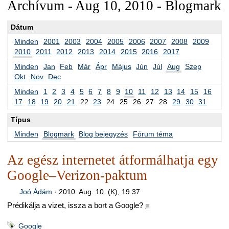
Archívum - Aug 10, 2010 - Blogmark
Dátum
Minden
2001
2003
2004
2005
2006
2007
2008
2009
2010
2011
2012
2013
2014
2015
2016
2017
Minden
Jan
Feb
Már
Ápr
Május
Jún
Júl
Aug
Szep
Okt
Nov
Dec
Minden
1
2
3
4
5
6
7
8
9
10
11
12
13
14
15
16
17
18
19
20
21
22
23
24
25
26
27
28
29
30
31
Típus
Minden
Blogmark
Blog bejegyzés
Fórum téma
Az egész internetet átformálhatja egy
Google–Verizon-paktum
Joó Ádám
·
2010. Aug. 10. (K), 19.37
Prédikálja a vizet, issza a bort a Google?
■
Google