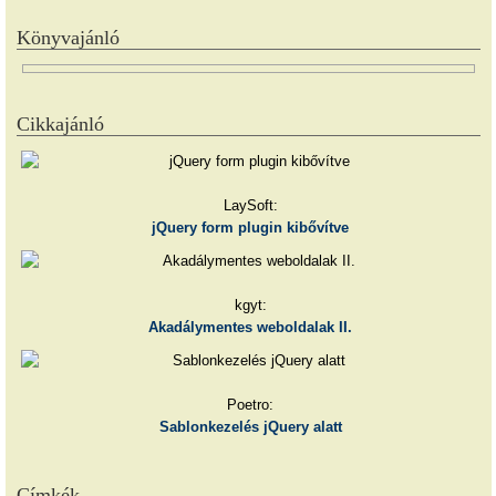
Könyvajánló
Cikkajánló
LaySoft:
jQuery form plugin kibővítve
kgyt:
Akadálymentes weboldalak II.
Poetro:
Sablonkezelés jQuery alatt
Címkék