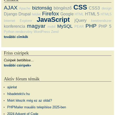
CSS
AJAX
biztonság
böngésző
CSS3
Apache
design
Firefox
Django
Drupal
Google
HTML 5
felület
HTML
HTML5
JavaScript
jQuery
Internet Explorer
keretrendszer
magyar
PHP
MySQL
konferencia
PHP 5
mobil
PEAR
Python
rendezvény
WordPress
Zend
további címkék
Friss csiripek
Csiripek betöltése…
további csiripek»
Aktív fórum témák
ajánlat
hibadetektív.hu
Miért létezik még ez az oldal?
PHPMailer mauális telepítése 2025-ben
2024 Advent of Code