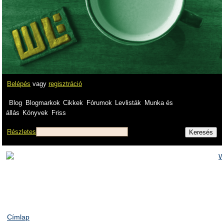
Belépés
vagy
regisztráció
Blog
Blogmarkok
Cikkek
Fórumok
Levlisták
Munka és
állás
Könyvek
Friss
Részletes
Címlap