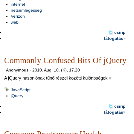
internet
netsemlegesség
Verizon
web
csirip
látogatás»
Commonly Confused Bits Of jQuery
Anonymous ·
2010. Aug. 10. (K), 17.20
A jQuery hasonlónak tűnő részei közötti különbségek
■
JavaScript
jQuery
csirip
látogatás»