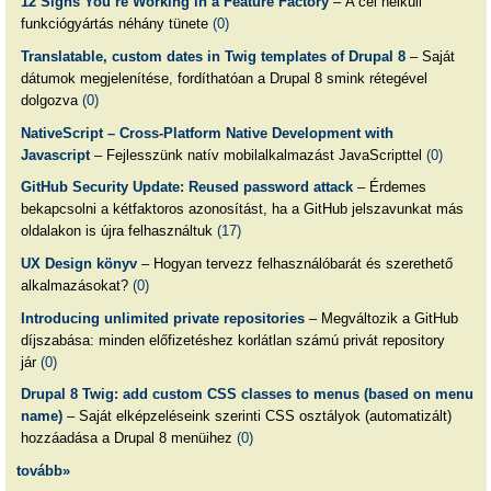
12 Signs You’re Working in a Feature Factory
– A cél nélküli
funkciógyártás néhány tünete
(0)
Translatable, custom dates in Twig templates of Drupal 8
– Saját
dátumok megjelenítése, fordíthatóan a Drupal 8 smink rétegével
dolgozva
(0)
NativeScript – Cross-Platform Native Development with
Javascript
– Fejlesszünk natív mobilalkalmazást JavaScripttel
(0)
GitHub Security Update: Reused password attack
– Érdemes
bekapcsolni a kétfaktoros azonosítást, ha a GitHub jelszavunkat más
oldalakon is újra felhasználtuk
(17)
UX Design könyv
– Hogyan tervezz felhasználóbarát és szerethető
alkalmazásokat?
(0)
Introducing unlimited private repositories
– Megváltozik a GitHub
díjszabása: minden előfizetéshez korlátlan számú privát repository
jár
(0)
Drupal 8 Twig: add custom CSS classes to menus (based on menu
name)
– Saját elképzeléseink szerinti CSS osztályok (automatizált)
hozzáadása a Drupal 8 menüihez
(0)
tovább»