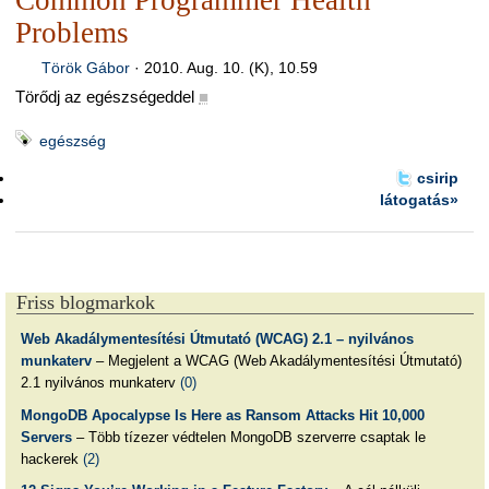
Common Programmer Health
Problems
Török Gábor
·
2010. Aug. 10. (K), 10.59
Törődj az egészségeddel
■
egészség
csirip
látogatás»
Friss blogmarkok
Web Akadálymentesítési Útmutató (WCAG) 2.1 – nyilvános
munkaterv
– Megjelent a WCAG (Web Akadálymentesítési Útmutató)
2.1 nyilvános munkaterv
(0)
MongoDB Apocalypse Is Here as Ransom Attacks Hit 10,000
Servers
– Több tízezer védtelen MongoDB szerverre csaptak le
hackerek
(2)