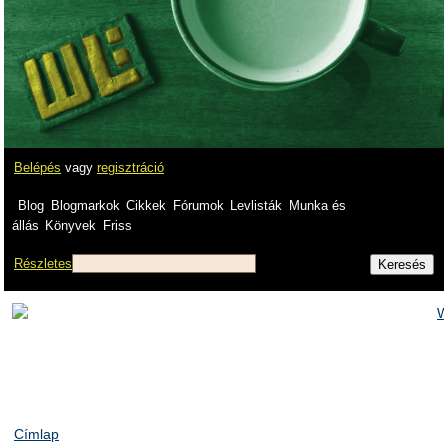
Belépés
vagy
regisztráció
Blog
Blogmarkok
Cikkek
Fórumok
Levlisták
Munka és
állás
Könyvek
Friss
Részletes
Címlap