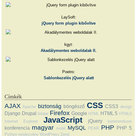
LaySoft:
jQuery form plugin kibővítve
kgyt:
Akadálymentes weboldalak II.
Poetro:
Sablonkezelés jQuery alatt
Címkék
CSS
AJAX
biztonság
böngésző
CSS3
Apache
design
Firefox
Django
Drupal
Google
HTML 5
felület
HTML
HTML5
JavaScript
jQuery
Internet Explorer
keretrendszer
magyar
PHP
MySQL
konferencia
PHP 5
mobil
PEAR
Python
rendezvény
WordPress
Zend