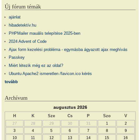
Új fórum témák
ajánlat
hibadetektív.hu
PHPMailer mauális telepítése 2025-ben
2024 Advent of Code
Ajax form kezelési probléma - egymásba ágyazott ajax meghívás
Passkey
Miért létezik még ez az oldal?
Ubuntu Apache2 ismeretlen /favicon.ico kérés
tovább
Archívum
augusztus 2026
H
K
Sze
Cs
P
Szo
V
27
28
29
30
31
1
2
3
4
5
6
7
8
9
10
11
12
13
14
15
16