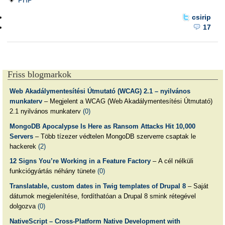
PHP
csirip
17
Friss blogmarkok
Web Akadálymentesítési Útmutató (WCAG) 2.1 – nyilvános
munkaterv
– Megjelent a WCAG (Web Akadálymentesítési Útmutató)
2.1 nyilvános munkaterv
(0)
MongoDB Apocalypse Is Here as Ransom Attacks Hit 10,000
Servers
– Több tízezer védtelen MongoDB szerverre csaptak le
hackerek
(2)
12 Signs You’re Working in a Feature Factory
– A cél nélküli
funkciógyártás néhány tünete
(0)
Translatable, custom dates in Twig templates of Drupal 8
– Saját
dátumok megjelenítése, fordíthatóan a Drupal 8 smink rétegével
dolgozva
(0)
NativeScript – Cross-Platform Native Development with