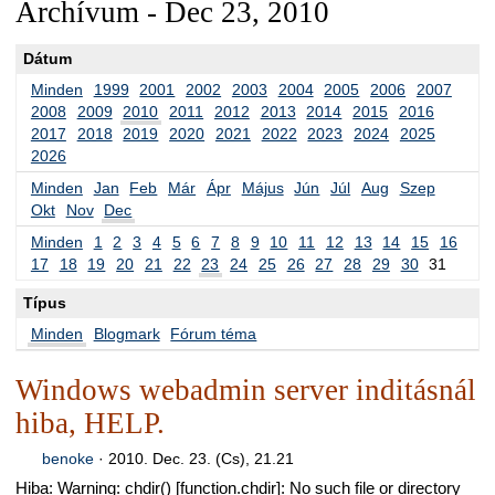
Archívum - Dec 23, 2010
Dátum
Minden
1999
2001
2002
2003
2004
2005
2006
2007
2008
2009
2010
2011
2012
2013
2014
2015
2016
2017
2018
2019
2020
2021
2022
2023
2024
2025
2026
Minden
Jan
Feb
Már
Ápr
Május
Jún
Júl
Aug
Szep
Okt
Nov
Dec
Minden
1
2
3
4
5
6
7
8
9
10
11
12
13
14
15
16
17
18
19
20
21
22
23
24
25
26
27
28
29
30
31
Típus
Minden
Blogmark
Fórum téma
Windows webadmin server inditásnál
hiba, HELP.
benoke
·
2010. Dec. 23. (Cs), 21.21
Hiba: Warning: chdir() [function.chdir]: No such file or directory