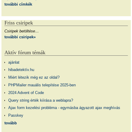
további címkék
Friss csiripek
Csiripek betöltése…
további csiripek»
Aktív fórum témák
ajánlat
hibadetektív.hu
Miért létezik még ez az oldal?
PHPMailer mauális telepítése 2025-ben
2024 Advent of Code
Query string érték kiírása a weblapra?
Ajax form kezelési probléma - egymásba ágyazott ajax meghívás
Passkey
tovább