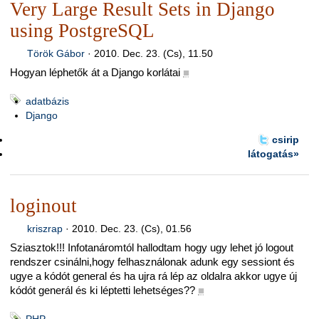
Very Large Result Sets in Django
using PostgreSQL
Török Gábor
·
2010. Dec. 23. (Cs), 11.50
Hogyan léphetők át a Django korlátai
■
adatbázis
Django
csirip
látogatás»
loginout
kriszrap
·
2010. Dec. 23. (Cs), 01.56
Sziasztok!!! Infotanáromtól hallodtam hogy ugy lehet jó logout
rendszer csinálni,hogy felhasználonak adunk egy sessiont és
ugye a kódót general és ha ujra rá lép az oldalra akkor ugye új
kódót generál és ki léptetti lehetséges??
■