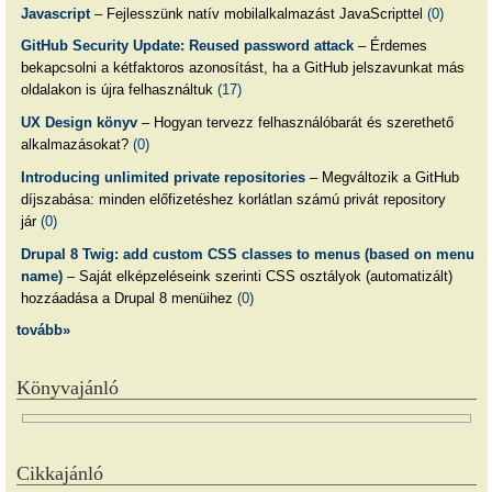
Javascript
– Fejlesszünk natív mobilalkalmazást JavaScripttel
(0)
GitHub Security Update: Reused password attack
– Érdemes
bekapcsolni a kétfaktoros azonosítást, ha a GitHub jelszavunkat más
oldalakon is újra felhasználtuk
(17)
UX Design könyv
– Hogyan tervezz felhasználóbarát és szerethető
alkalmazásokat?
(0)
Introducing unlimited private repositories
– Megváltozik a GitHub
díjszabása: minden előfizetéshez korlátlan számú privát repository
jár
(0)
Drupal 8 Twig: add custom CSS classes to menus (based on menu
name)
– Saját elképzeléseink szerinti CSS osztályok (automatizált)
hozzáadása a Drupal 8 menüihez
(0)
tovább»
Könyvajánló
Cikkajánló