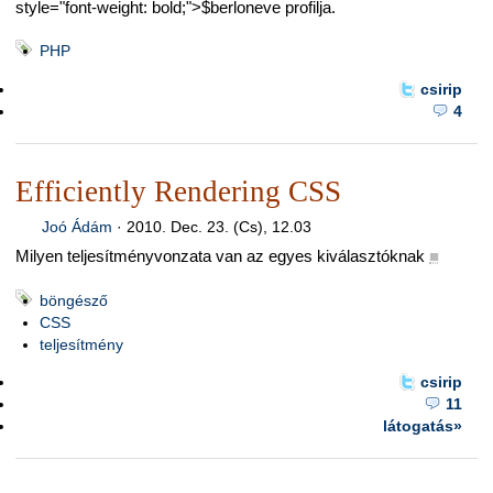
style="font-weight: bold;">$berloneve profilja.
PHP
csirip
4
Efficiently Rendering CSS
Joó Ádám
·
2010. Dec. 23. (Cs), 12.03
Milyen teljesítményvonzata van az egyes kiválasztóknak
■
böngésző
CSS
teljesítmény
csirip
11
látogatás»