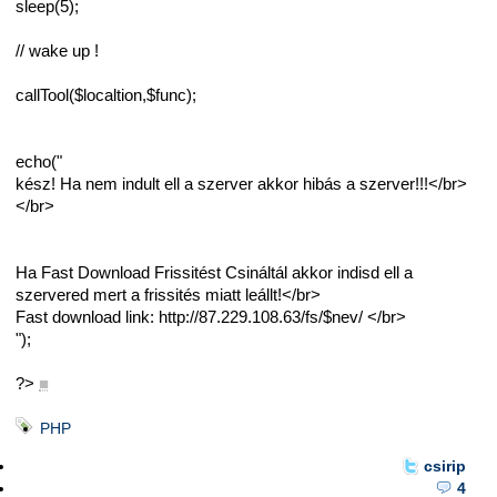
sleep(5);
// wake up !
callTool($localtion,$func);
echo("
kész! Ha nem indult ell a szerver akkor hibás a szerver!!!</br>
</br>
Ha Fast Download Frissitést Csináltál akkor indisd ell a
szervered mert a frissités miatt leállt!</br>
Fast download link: http://87.229.108.63/fs/$nev/ </br>
");
?>
■
PHP
csirip
4