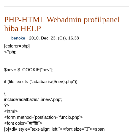
PHP-HTML Webadmin profilpanel
hiba HELP
benoke
·
2010. Dec. 23. (Cs), 16.38
[colorer=php]
<?php
$nev= $_COOKIE["nev"];
if (file_exists ("adatbazis/{$nev}.php"))
{
include'adatbazis/'.$nev.'.php';
?>
<html>
<form method='post'action='funcio.php'>
<font color="#ffffff">
[b]<div style="text-align: left;"><font size="3"><span