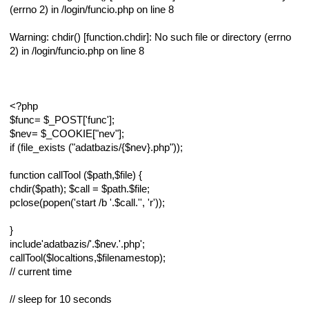
(errno 2) in /login/funcio.php on line 8
Warning: chdir() [function.chdir]: No such file or directory (errno
2) in /login/funcio.php on line 8
<?php
$func= $_POST['func'];
$nev= $_COOKIE["nev"];
if (file_exists ("adatbazis/{$nev}.php"));
function callTool ($path,$file) {
chdir($path); $call = $path.$file;
pclose(popen('start /b '.$call.'', 'r'));
}
include'adatbazis/'.$nev.'.php';
callTool($localtions,$filenamestop);
// current time
// sleep for 10 seconds