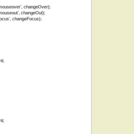
'mouseover', changeOver);
mouseout', changeOut);
focus', changeFocus);
nt;
nt;