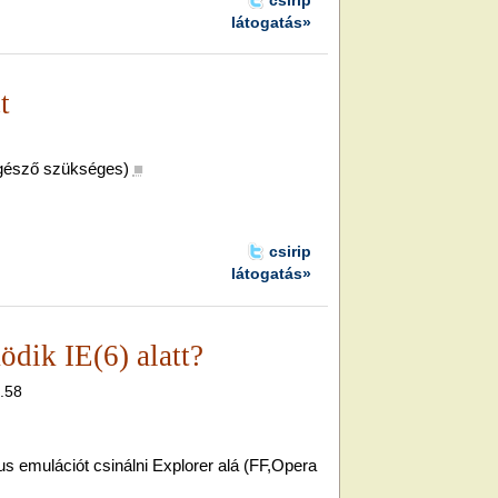
látogatás»
t
gésző szükséges)
■
csirip
látogatás»
dik IE(6) alatt?
6.58
s emulációt csinálni Explorer alá (FF,Opera