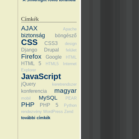
Címkék
AJAX
Apache
biztonság
böngésző
CSS
CSS3
design
Django
Drupal
felület
Firefox
Google
HTML
HTML 5
HTML5
Internet
Explorer
JavaScript
jQuery
keretrendszer
magyar
konferencia
MySQL
mobil
PEAR
PHP
PHP 5
Python
rendezvény
WordPress
Zend
további címkék