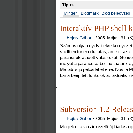
Típus
Minden
Blogmark
Blog bejegyzés
Interaktív PHP shell k
Hojtsy Gábor
·
2005. Május. 31. (K
Számos olyan nyelv illetve környezet
shellben történő futtatás, amikor az é
parancsokra adott válaszokat. Gondo
melyet a parancssorból indíthatunk e
Matlab is jó példa lehet erre. Nos, a 
bár a beépített funkciók az aktuális 
Subversion 1.2 Relea
Hojtsy Gábor
·
2005. Május. 31. (K
Megjelent a verziókezelő új kiadása
■