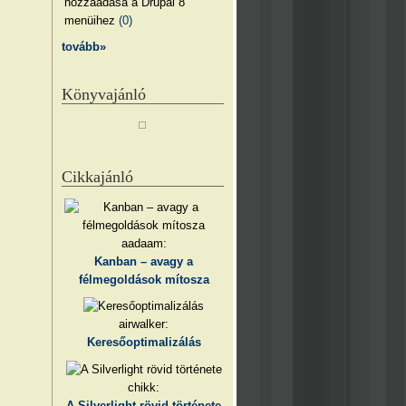
hozzáadása a Drupal 8
menüihez
(0)
tovább»
Könyvajánló
Cikkajánló
aadaam:
Kanban – avagy a
félmegoldások mítosza
airwalker:
Keresőoptimalizálás
chikk:
A Silverlight rövid története