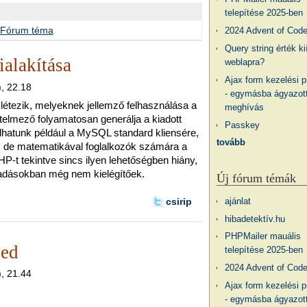
telepítése 2025-ben
Fórum téma
2024 Advent of Cod
Query string érték ki
ialakítása
weblapra?
Ajax form kezelési 
), 22.18
- egymásba ágyazott
 létezik, melyeknek jellemző felhasználása a
meghívás
rtelmező folyamatosan generálja a kiadott
Passkey
lhatunk például a MySQL standard kliensére,
tovább
l, de matematikával foglalkozók számára a
PHP-t tekintve sincs ilyen lehetőségben hiány,
kiadásokban még nem kielégítőek.
Új fórum témák
ajánlat
csirip
hibadetektív.hu
PHPMailer mauális
sed
telepítése 2025-ben
2024 Advent of Cod
), 21.44
Ajax form kezelési 
- egymásba ágyazott