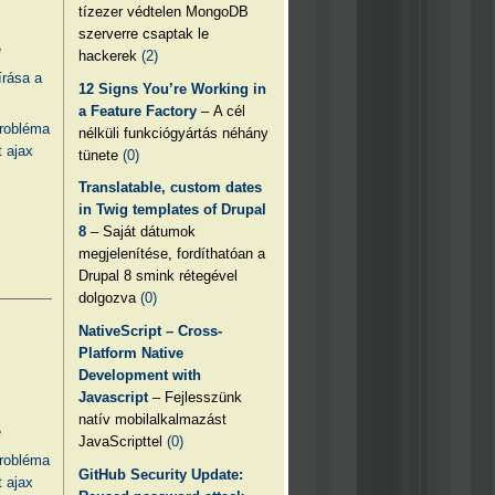
tízezer védtelen MongoDB
szerverre csaptak le
e
hackerek
(2)
írása a
12 Signs You’re Working in
a Feature Factory
– A cél
probléma
nélküli funkciógyártás néhány
 ajax
tünete
(0)
Translatable, custom dates
in Twig templates of Drupal
8
– Saját dátumok
megjelenítése, fordíthatóan a
Drupal 8 smink rétegével
dolgozva
(0)
NativeScript – Cross-
Platform Native
Development with
Javascript
– Fejlesszünk
natív mobilalkalmazást
e
JavaScripttel
(0)
probléma
GitHub Security Update:
 ajax