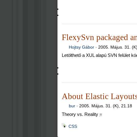
FlexySvn packaged an
Hojtsy Gábor
·
2005. Május. 31. (K
Letölthető a XUL alapú SVN felület kó
About Elastic Layout
bur
·
2005. Május. 31. (K), 21.18
Theory vs. Reality
■
CSS