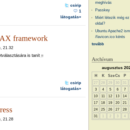
meghívás
csirip
Passkey
1
látogatás»
Miért létezik még ez
oldal?
Ubuntu Apache2 ism
JAX framework
/favicon.ico kérés
tovább
), 21.32
választására is tanít
■
Archívum
augusztus 20
H
K
Sze
Cs
P
csirip
27
28
29
30
31
látogatás»
3
4
5
6
7
10
11
12
13
14
17
18
19
20
21
ress
24
25
26
27
28
31
1
2
3
4
), 21.28