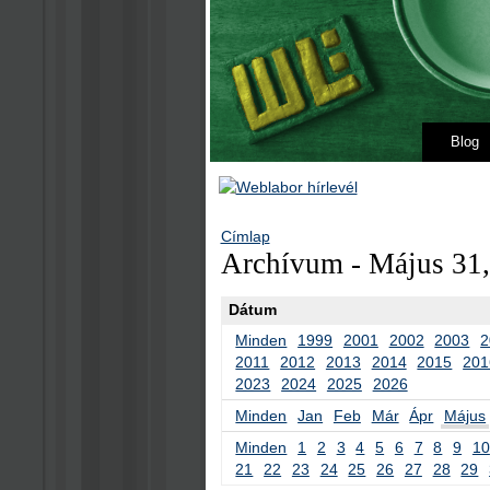
Blog
Címlap
Archívum - Május 31
Dátum
Minden
1999
2001
2002
2003
2
2011
2012
2013
2014
2015
201
2023
2024
2025
2026
Minden
Jan
Feb
Már
Ápr
Május
Minden
1
2
3
4
5
6
7
8
9
10
21
22
23
24
25
26
27
28
29