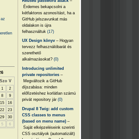
Reused password attack
–
Érdemes bekapcsolni a
kétfaktoros azonosítást, ha a
 az
GitHub jelszavunkat más
oldalakon is újra
felhasználtuk
(17)
eretlen
UX Design könyv
– Hogyan
tervezz felhasználóbarát és
szerethető
alkalmazásokat?
(0)
Introducing unlimited
26
private repositories
–
Megváltozik a GitHub
Szo
V
díjszabása: minden
1
2
előfizetéshez korlátlan számú
8
9
privát repository jár
(0)
15
16
Drupal 8 Twig: add custom
22
23
CSS classes to menus
29
30
(based on menu name)
–
5
6
Saját elképzeléseink szerinti
CSS osztályok (automatizált)