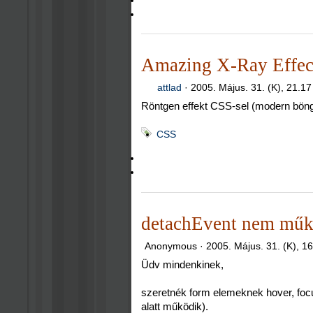
Amazing X-Ray Effec
attlad
·
2005. Május. 31. (K), 21.17
Röntgen effekt CSS-sel (modern bön
CSS
detachEvent nem műkö
Anonymous ·
2005. Május. 31. (K), 1
Üdv mindenkinek,
szeretnék form elemeknek hover, focu
alatt működik).