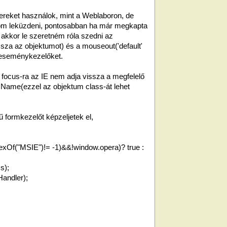
reket használok, mint a Weblaboron, de
om leküzdeni, pontosabban ha már megkapta
, akkor le szeretném róla szedni az
issza az objektumot) és a mouseout('default'
) eseménykezelőket.
 focus-ra az IE nem adja vissza a megfelelő
sName(ezzel az objektum class-át lehet
rű formkezelőt képzeljetek el,
dexOf("MSIE")!= -1)&&!window.opera)? true :
s);
andler);