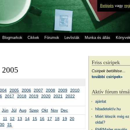
Belépés
vagy
reg
Blogmarkok
Cikkek
Fórumok
Levlisták
Munka és állás
Könyve
Friss csiripek
, 2005
Csiripek betöltése…
további csiripek»
004
2005
2006
2007
2008
2009
2010
Aktív fórum témá
6
2017
2018
2019
2020
2021
2022
ajánlat
hibadetektív.hu
Jún
Júl
Aug
Szep
Okt
Nov
Dec
Miért létezik még ez
11
12
13
14
15
16
17
18
19
20
oldal?
30
31
PHPMailer mauális