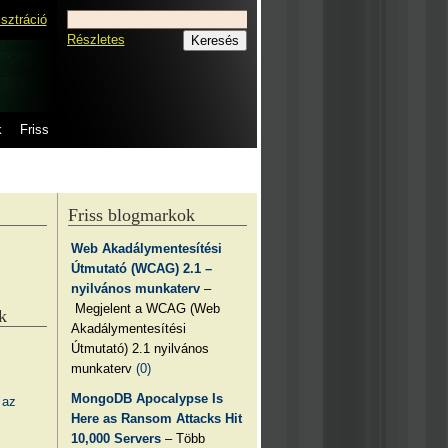
isztráció
Részletes
k
Friss
Friss blogmarkok
Web Akadálymentesítési
Útmutató (WCAG) 2.1 –
nyilvános munkaterv
–
Megjelent a WCAG (Web
k
Akadálymentesítési
Útmutató) 2.1 nyilvános
munkaterv
(0)
MongoDB Apocalypse Is
 az
Here as Ransom Attacks Hit
10,000 Servers
– Több