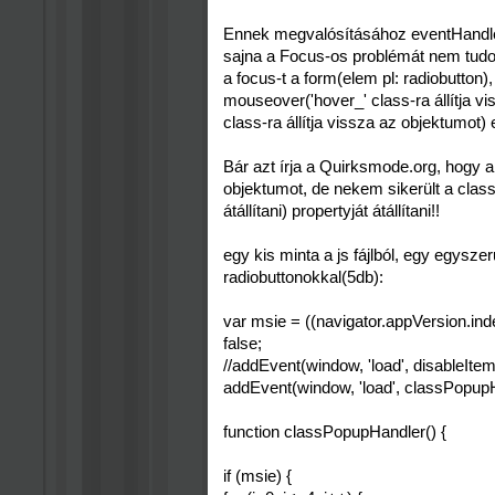
Ennek megvalósításához eventHandle
sajna a Focus-os problémát nem tud
a focus-t a form(elem pl: radiobutton)
mouseover('hover_' class-ra állítja v
class-ra állítja vissza az objektumot
Bár azt írja a Quirksmode.org, hogy a
objektumot, de nekem sikerült a clas
átállítani) propertyját átállítani!!
egy kis minta a js fájlból, egy egysze
radiobuttonokkal(5db):
var msie = ((navigator.appVersion.in
false;
//addEvent(window, 'load', disableItem
addEvent(window, 'load', classPopupH
function classPopupHandler() {
if (msie) {