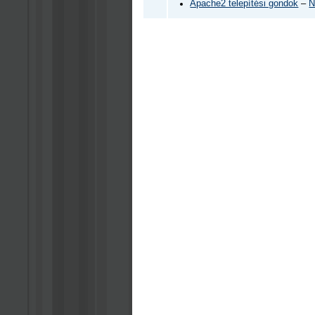
Apache2 telepítési gondok
–
N