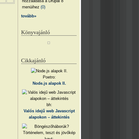
hozzáadása a Drupal 8
menüihez
(0)
tovább»
Könyvajánló
Cikkajánló
Poetro:
Node.js alapok II.
bh:
Valós idejű web Javascript
alapokon – áttekintés
kgyt: