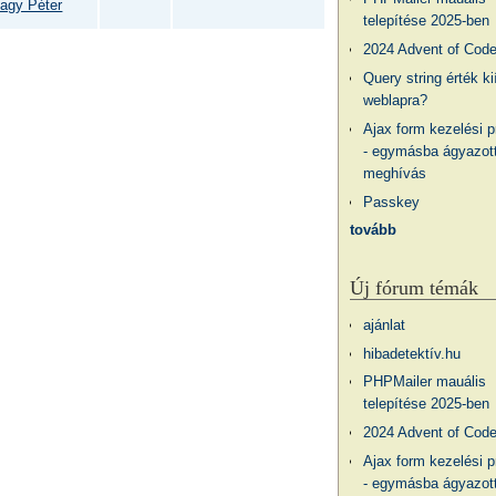
agy Péter
telepítése 2025-ben
2024 Advent of Cod
Query string érték ki
weblapra?
Ajax form kezelési 
- egymásba ágyazott
meghívás
Passkey
tovább
Új fórum témák
ajánlat
hibadetektív.hu
PHPMailer mauális
telepítése 2025-ben
2024 Advent of Cod
Ajax form kezelési 
- egymásba ágyazott