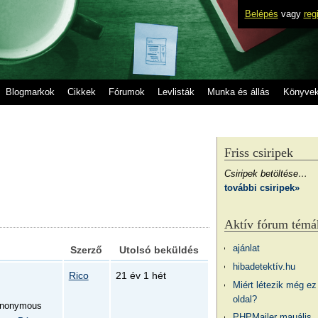
Belépés
vagy
reg
Blogmarkok
Cikkek
Fórumok
Levlisták
Munka és állás
Könyve
Friss csiripek
Csiripek betöltése…
további csiripek»
Aktív fórum témá
ajánlat
Szerző
Utolsó beküldés
hibadetektív.hu
Rico
21 év 1 hét
Miért létezik még ez
oldal?
nonymous
PHPMailer mauális