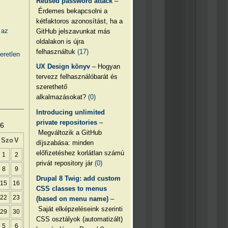
Reused password attack
–
Érdemes bekapcsolni a
kétfaktoros azonosítást, ha a
 az
GitHub jelszavunkat más
oldalakon is újra
felhasználtuk
(17)
eretlen
UX Design könyv
– Hogyan
tervezz felhasználóbarát és
szerethető
alkalmazásokat?
(0)
Introducing unlimited
private repositories
–
26
Megváltozik a GitHub
Szo
V
díjszabása: minden
előfizetéshez korlátlan számú
1
2
privát repository jár
(0)
8
9
Drupal 8 Twig: add custom
15
16
CSS classes to menus
22
23
(based on menu name)
–
Saját elképzeléseink szerinti
29
30
CSS osztályok (automatizált)
5
6