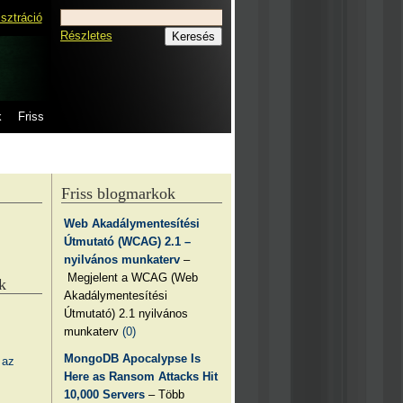
isztráció
Részletes
k
Friss
Friss blogmarkok
Web Akadálymentesítési
Útmutató (WCAG) 2.1 –
nyilvános munkaterv
–
Megjelent a WCAG (Web
k
Akadálymentesítési
Útmutató) 2.1 nyilvános
munkaterv
(0)
MongoDB Apocalypse Is
 az
Here as Ransom Attacks Hit
10,000 Servers
– Több