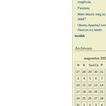
meghívás
Passkey
Miért létezik még ez
oldal?
Ubuntu Apache2 ism
/favicon.ico kérés
tovább
Archívum
augusztus 20
H
K
Sze
Cs
P
27
28
29
30
31
3
4
5
6
7
10
11
12
13
14
17
18
19
20
21
24
25
26
27
28
31
1
2
3
4