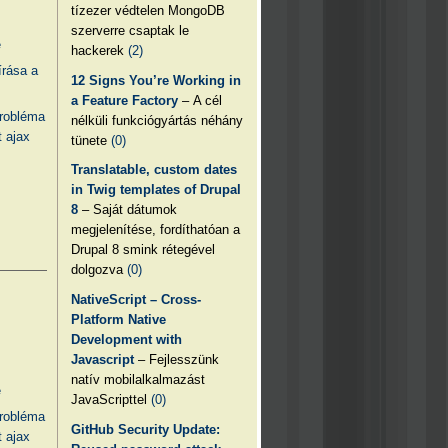
tízezer védtelen MongoDB
szerverre csaptak le
e
hackerek
(2)
írása a
12 Signs You’re Working in
a Feature Factory
– A cél
probléma
nélküli funkciógyártás néhány
 ajax
tünete
(0)
Translatable, custom dates
in Twig templates of Drupal
8
– Saját dátumok
megjelenítése, fordíthatóan a
Drupal 8 smink rétegével
dolgozva
(0)
NativeScript – Cross-
Platform Native
Development with
Javascript
– Fejlesszünk
natív mobilalkalmazást
e
JavaScripttel
(0)
probléma
GitHub Security Update:
 ajax