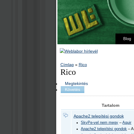
Blog
Címlap
»
Rico
Rico
Megtekintés
Követés
Tartalom
Apache2 telepítési gondok
SkyPe-vel nem megy
–
Aquir
Apache2 telepítési gondok
– A