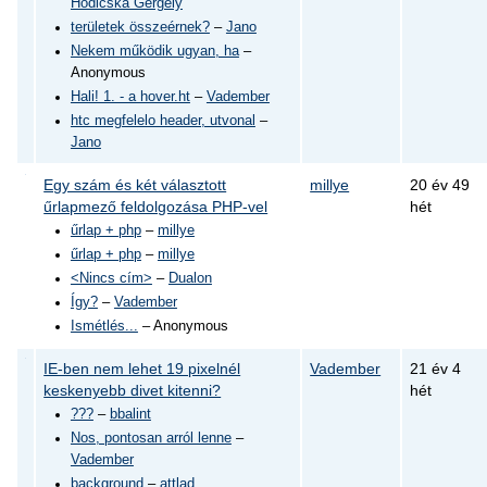
Hodicska Gergely
területek összeérnek?
–
Jano
Nekem működik ugyan, ha
–
Anonymous
Hali! 1. - a hover.ht
–
Vadember
htc megfelelo header, utvonal
–
Jano
Egy szám és két választott
millye
20 év 49
űrlapmező feldolgozása PHP-vel
hét
űrlap + php
–
millye
űrlap + php
–
millye
<Nincs cím>
–
Dualon
Így?
–
Vadember
Ismétlés...
– Anonymous
IE-ben nem lehet 19 pixelnél
Vadember
21 év 4
keskenyebb divet kitenni?
hét
???
–
bbalint
Nos, pontosan arról lenne
–
Vadember
background
–
attlad