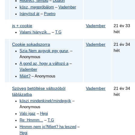
Redirect, tempid
–
Dualon
kösz, megpróbálom
–
Vadember
Irányítsd át
–
Poetro
js + cookie
Vadember
21 év 33
hét
Valami hiányzik...
–
T.G
Cookie sokadszorra
Vadember
21 év 34
hét
Szia Nem avgyok egy gurur,
–
Anonymous
A gond az, hogy a változó a
–
Vadember
Miért?
– Anonymous
Szöveg betöltése változóból
Vadember
21 év 34
táblázatba
hét
köszi mindenkinek!mindegyik
–
Anonymous
Valo igaz
–
Hegi
Re: Hmmm...
–
T.G
Hmmm,nem jo?Miert? ha leszed
–
Hegi