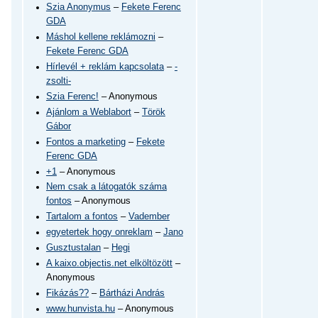
Szia Anonymus
–
Fekete Ferenc
GDA
Máshol kellene reklámozni
–
Fekete Ferenc GDA
Hírlevél + reklám kapcsolata
–
-
zsolti-
Szia Ferenc!
– Anonymous
Ajánlom a Weblabort
–
Török
Gábor
Fontos a marketing
–
Fekete
Ferenc GDA
+1
– Anonymous
Nem csak a látogatók száma
fontos
– Anonymous
Tartalom a fontos
–
Vadember
egyetertek hogy onreklam
–
Jano
Gusztustalan
–
Hegi
A kaixo.objectis.net elköltözött
–
Anonymous
Fikázás??
–
Bártházi András
www.hunvista.hu
– Anonymous