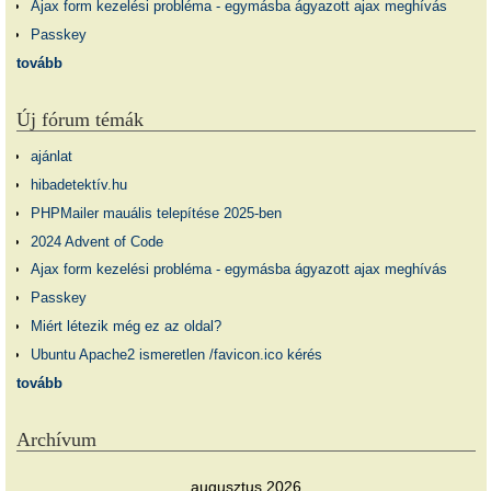
Ajax form kezelési probléma - egymásba ágyazott ajax meghívás
Passkey
tovább
Új fórum témák
ajánlat
hibadetektív.hu
PHPMailer mauális telepítése 2025-ben
2024 Advent of Code
Ajax form kezelési probléma - egymásba ágyazott ajax meghívás
Passkey
Miért létezik még ez az oldal?
Ubuntu Apache2 ismeretlen /favicon.ico kérés
tovább
Archívum
augusztus 2026