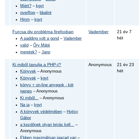
Miért?
–
kgyt
overflow
–
bbalint
Hmm
–
kgyt
Furcsa div probléma firefoxban
Vadember
21 év 7
hét
A padding volt a gond
–
Vadember
valid
–
Őry Máté
meretek?
–
Jano
Ki miből tanulja a PHP-t?
Anonymous
21 év 23
hét
Könyvek
– Anonymous
Könyvek
–
kgyt
könyv + on-line anyagok - két
igenes
– Anonymous
Ki miből...
– Anonymous
Na ja
–
kgyt
A könyvek védelmében
–
Hojtsy
Gábor
a kezdőnek olyan leírás kell...
–
Anonymous
Ebben maximálisan igazad van
–