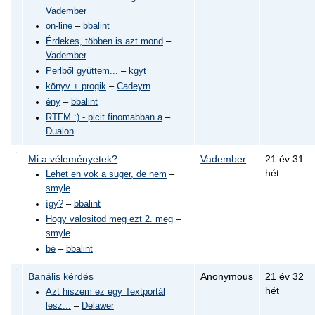
Vadember
on-line
–
bbalint
Érdekes, többen is azt mond
–
Vadember
Perlből gyüttem...
–
kgyt
könyv + progik
–
Cadeyrn
ény
–
bbalint
RTFM :) - picit finomabban a
–
Dualon
Mi a véleményetek?
Vadember
21 év 31
hét
Lehet en vok a suger, de nem
–
smyle
így?
–
bbalint
Hogy valositod meg ezt 2. meg
–
smyle
bé
–
bbalint
Banális kérdés
Anonymous
21 év 32
hét
Azt hiszem ez egy Textportál
lesz...
–
Delawer