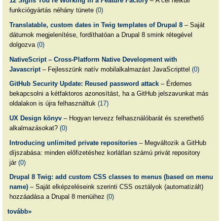
12 Signs You’re Working in a Feature Factory
– A cél nélküli
funkciógyártás néhány tünete
(0)
Translatable, custom dates in Twig templates of Drupal 8
– Saját
dátumok megjelenítése, fordíthatóan a Drupal 8 smink rétegével
dolgozva
(0)
NativeScript – Cross-Platform Native Development with
Javascript
– Fejlesszünk natív mobilalkalmazást JavaScripttel
(0)
GitHub Security Update: Reused password attack
– Érdemes
bekapcsolni a kétfaktoros azonosítást, ha a GitHub jelszavunkat más
oldalakon is újra felhasználtuk
(17)
UX Design könyv
– Hogyan tervezz felhasználóbarát és szerethető
alkalmazásokat?
(0)
Introducing unlimited private repositories
– Megváltozik a GitHub
díjszabása: minden előfizetéshez korlátlan számú privát repository
jár
(0)
Drupal 8 Twig: add custom CSS classes to menus (based on menu
name)
– Saját elképzeléseink szerinti CSS osztályok (automatizált)
hozzáadása a Drupal 8 menüihez
(0)
tovább»