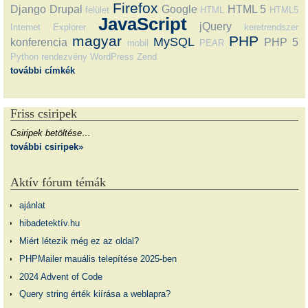
Firefox
Django
Drupal
Google
HTML 5
felület
HTML
HTML5
JavaScript
jQuery
Internet Explorer
keretrendszer
magyar
PHP
MySQL
konferencia
PHP 5
mobil
PEAR
Python
rendezvény
WordPress
Zend
további címkék
Friss csiripek
Csiripek betöltése…
további csiripek»
Aktív fórum témák
ajánlat
hibadetektív.hu
Miért létezik még ez az oldal?
PHPMailer mauális telepítése 2025-ben
2024 Advent of Code
Query string érték kiírása a weblapra?