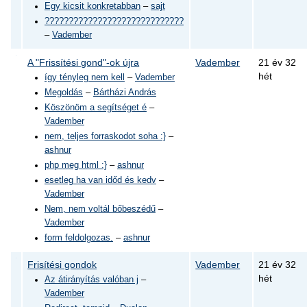
Egy kicsit konkretabban
–
sajt
?????????????????????????????
–
Vadember
A "Frissítési gond"-ok újra
Vadember
21 év 32
hét
így tényleg nem kell
–
Vadember
Megoldás
–
Bártházi András
Köszönöm a segítséget é
–
Vadember
nem, teljes forraskodot soha :}
–
ashnur
php meg html :}
–
ashnur
esetleg ha van időd és kedv
–
Vadember
Nem, nem voltál bőbeszédű
–
Vadember
form feldolgozas.
–
ashnur
Frisítési gondok
Vadember
21 év 32
hét
Az átirányítás valóban j
–
Vadember