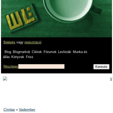
Belépés
vagy
regisztráció
Blog
Blogmarkok
Cikkek
Fórumok
Levlisták
Munka és
állás
Könyvek
Friss
Részletes
Címlap
»
Vadember