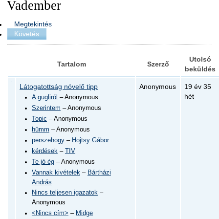
Vadember
Megtekintés
Követés
Utolsó
Tartalom
Szerző
beküldés
Látogatottság növelő tipp
Anonymous
19 év 35
hét
A gugliról
– Anonymous
Szerintem
– Anonymous
Topic
– Anonymous
hümm
– Anonymous
perszehogy
–
Hojtsy Gábor
kérdések
–
TIV
Te jó ég
– Anonymous
Vannak kivételek
–
Bártházi
András
Nincs teljesen igazatok
–
Anonymous
<Nincs cím>
–
Midge