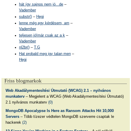
hát így sajnos nem jó...de
–
Vadember
substr()
–
Hegi
lenne még egy kérdésem, am
–
Vadember
teljesen jó!már csak az a k
–
Vadember
nl2br()
–
T.G
Hat probald meg igy talan men
–
Hegi
Friss blogmarkok
Web Akadálymentesítési Útmutató (WCAG) 2.1 – nyilvános
munkaterv
– Megjelent a WCAG (Web Akadálymentesítési Útmutató)
2.1 nyilvános munkaterv
(0)
MongoDB Apocalypse Is Here as Ransom Attacks Hit 10,000
Servers
– Több tízezer védtelen MongoDB szerverre csaptak le
hackerek
(2)