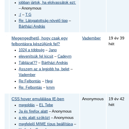
jobban jártok, ha elolvassátok ezt:
– Anonymous
:(
–
T.G
Re: Látogatottság növelő tipp
–
Bártházi András
Megengedhető, hogy csak egy
Vadember
19 év 39
felbontásra készüljünk fel?
hét
1024 a többség
–
Jano
elevenítsük fel kicsit
–
Cadeyrn
Táblázat??
–
Bártházi András
Asszem az a legjobb ha, belet
–
Vadember
Re:Felbontás
–
Hegi
Re: Felbontás
–
kmm
CSS hover emulálása IE-ben
Anonymous
19 év 42
hét
megoldás
–
EL Tebe
Ja és firefox alatt
– Anonymous
a rés alatt szóközt
– Anonymous
megfelelő MIME típus beállítása
–