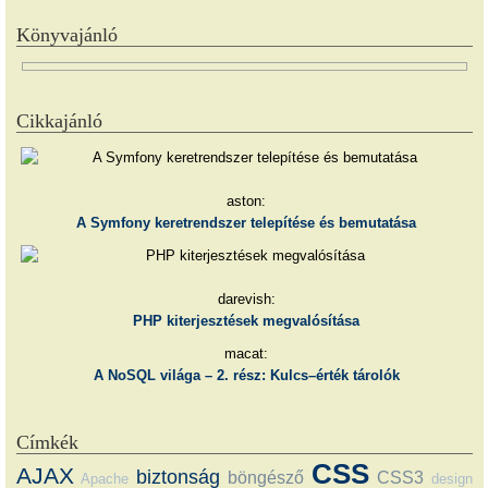
Könyvajánló
Cikkajánló
aston:
A Symfony keretrendszer telepítése és bemutatása
darevish:
PHP kiterjesztések megvalósítása
macat:
A NoSQL világa – 2. rész: Kulcs–érték tárolók
Címkék
CSS
AJAX
biztonság
böngésző
CSS3
Apache
design