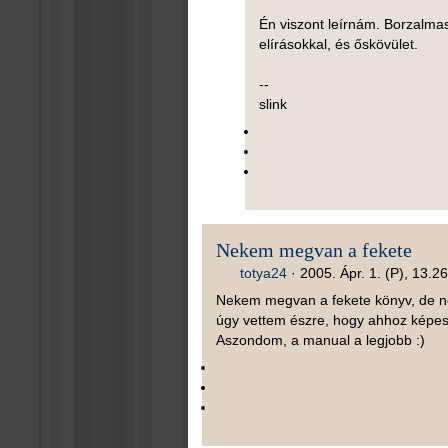
Én viszont leírnám. Borzalmas
elírásokkal, és őskövület.
--
slink
Nekem megvan a fekete
totya24
·
2005. Ápr. 1. (P), 13.26
Nekem megvan a fekete könyv, de n
úgy vettem észre, hogy ahhoz képes
Aszondom, a manual a legjobb :)