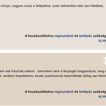
 könyv, nagyon rossz a felépítése, ezen túlmenően tele van hibákkal,
A hozzászóláshoz
regisztráció
és
belépés
szüksé
új t
em sok hasznát vettem...szerintem nem a lényeget magyarázza, meg 
t, amilyen terjedelmes, kevés (számomra) használható dolog van benn
A hozzászóláshoz
regisztráció
és
belépés
szüksé
új t