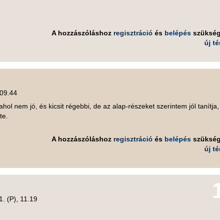
A hozzászóláshoz
regisztráció
és
belépés
szüksé
új t
 09.44
hol nem jó, és kicsit régebbi, de az alap-részeket szerintem jól tanítja,
te.
A hozzászóláshoz
regisztráció
és
belépés
szüksé
új t
1. (P), 11.19