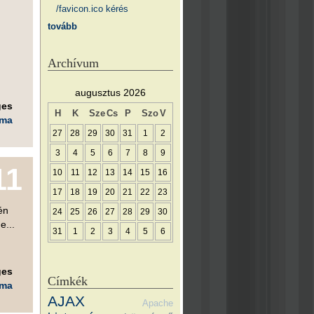
/favicon.ico kérés
tovább
Archívum
augusztus 2026
ges
H
K
Sze
Cs
P
Szo
V
éma
27
28
29
30
31
1
2
3
4
5
6
7
8
9
11
10
11
12
13
14
15
16
17
18
19
20
21
22
23
én
24
25
26
27
28
29
30
e...
31
1
2
3
4
5
6
ges
Címkék
éma
AJAX
Apache