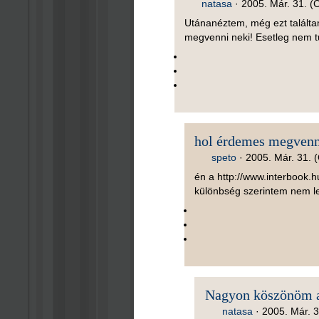
natasa
·
2005. Már. 31. (
Utánanéztem, még ezt találta
megvenni neki! Esetleg nem 
hol érdemes megvenni
speto
·
2005. Már. 31. (
én a http://www.interbook.
különbség szerintem nem l
Nagyon köszönöm 
natasa
·
2005. Már. 3