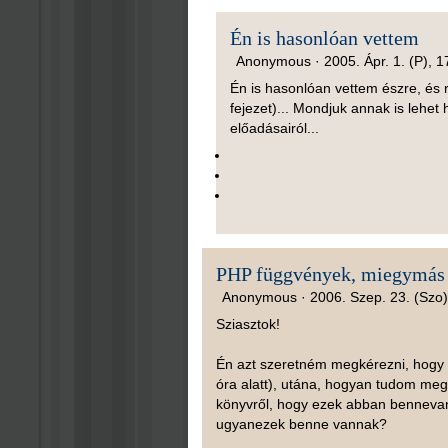
Én is hasonlóan vettem
Anonymous ·
2005. Ápr. 1. (P), 1
Én is hasonlóan vettem észre, és 
fejezet)... Mondjuk annak is lehet
előadásairól...
PHP függvények, miegymás
Anonymous ·
2006. Szep. 23. (Szo)
Sziasztok!
Én azt szeretném megkérezni, hogy 
óra alatt), utána, hogyan tudom meg
könyvről, hogy ezek abban bennevan
ugyanezek benne vannak?