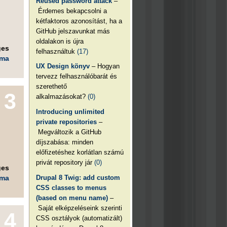
Reused password attack
–
Érdemes bekapcsolni a
kétfaktoros azonosítást, ha a
GitHub jelszavunkat más
oldalakon is újra
ges
felhasználtuk
(17)
éma
UX Design könyv
– Hogyan
tervezz felhasználóbarát és
szerethető
3
alkalmazásokat?
(0)
Introducing unlimited
private repositories
–
Megváltozik a GitHub
díjszabása: minden
előfizetéshez korlátlan számú
privát repository jár
(0)
ges
Drupal 8 Twig: add custom
éma
CSS classes to menus
(based on menu name)
–
Saját elképzeléseink szerinti
4
CSS osztályok (automatizált)