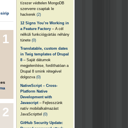
tízezer védtelen MongoDB
szerverre csaptak le
csirip
hackerek
(2)
12 Signs You’re Working in
a Feature Factory
– A cél
1
nélküli funkciógyártás néhány
tünete
(0)
Translatable, custom dates
in Twig templates of Drupal
8
– Saját dátumok
megjelenítése, fordíthatóan a
Drupal 8 smink rétegével
dolgozva
(0)
ges
NativeScript – Cross-
éma
Platform Native
Development with
Javascript
– Fejlesszünk
2
natív mobilalkalmazást
JavaScripttel
(0)
GitHub Security Update: