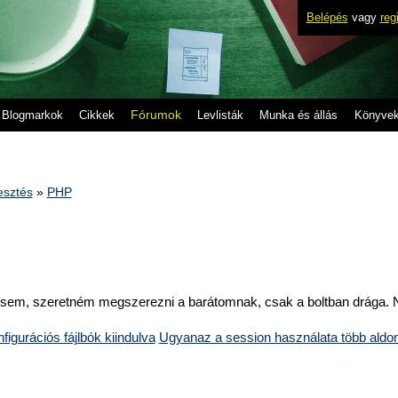
Belépés
vagy
reg
Fórumok
Blogmarkok
Cikkek
Levlisták
Munka és állás
Könyve
lesztés
»
PHP
1
esem, szeretném megszerezni a barátomnak, csak a boltban drága.
igurációs fájlbók kiindulva
Ugyanaz a session használata több aldo