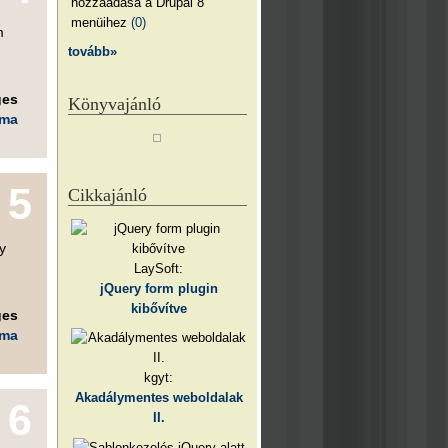
hozzáadása a Drupal 8
menüihez
(0)
m
tovább»
ges
Könyvajánló
éma
5
Cikkajánló
y
LaySoft:
jQuery form plugin
kibővítve
ges
éma
kgyt:
Akadálymentes weboldalak
6
II.