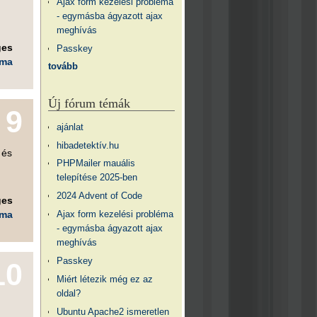
Ajax form kezelési probléma
- egymásba ágyazott ajax
meghívás
ges
Passkey
éma
tovább
Új fórum témák
9
ajánlat
hibadetektív.hu
 és
PHPMailer mauális
telepítése 2025-ben
2024 Advent of Code
ges
Ajax form kezelési probléma
éma
- egymásba ágyazott ajax
meghívás
Passkey
10
Miért létezik még ez az
oldal?
Ubuntu Apache2 ismeretlen