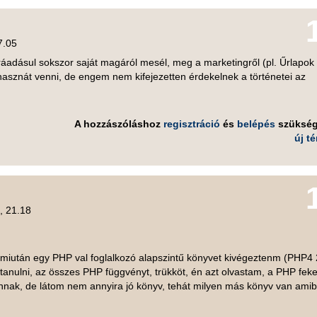
7.05
ráadásul sokszor saját magáról mesél, meg a marketingről (pl. Űrlapok
 hasznát venni, de engem nem kifejezetten érdekelnek a történetei az
A hozzászóláshoz
regisztráció
és
belépés
szüksé
új t
, 21.18
miután egy PHP val foglalkozó alapszintű könyvet kivégeztenm (PHP4
tanulni, az összes PHP függvényt, trükköt, én azt olvastam, a PHP feke
nak, de látom nem annyira jó könyv, tehát milyen más könyv van ami