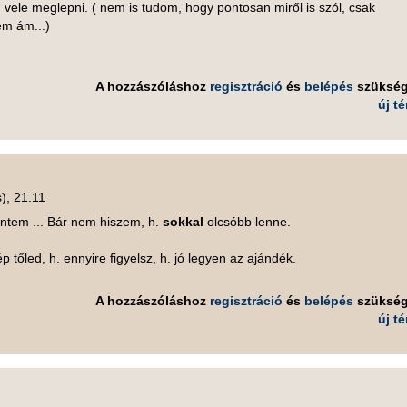
vele meglepni. ( nem is tudom, hogy pontosan miről is szól, csak
em ám...)
A hozzászóláshoz
regisztráció
és
belépés
szüksé
új t
), 21.11
intem ... Bár nem hiszem, h.
sokkal
olcsóbb lenne.
 tőled, h. ennyire figyelsz, h. jó legyen az ajándék.
A hozzászóláshoz
regisztráció
és
belépés
szüksé
új t