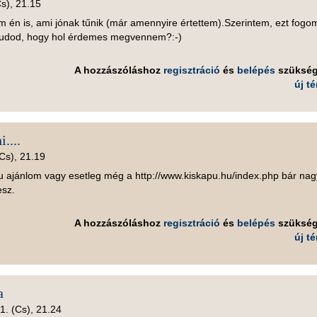
Cs), 21.15
m én is, ami jónak tűnik (már amennyire értettem).Szerintem, ezt fogo
tudod, hogy hol érdemes megvennem?:-)
A hozzászóláshoz
regisztráció
és
belépés
szüksé
új t
....
Cs), 21.19
hu ajánlom vagy esetleg még a http://www.kiskapu.hu/index.php bár nag
esz.
A hozzászóláshoz
regisztráció
és
belépés
szüksé
új t
a
1. (Cs), 21.24