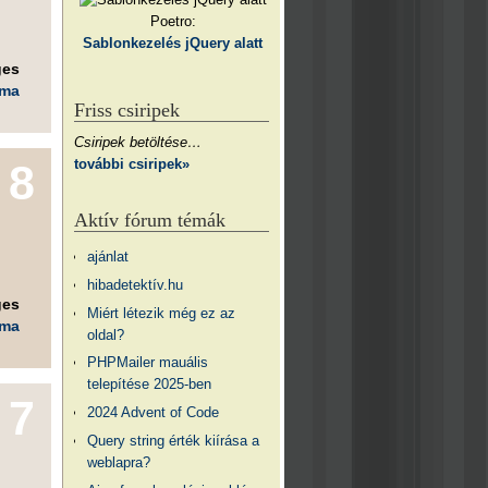
Poetro:
Sablonkezelés jQuery alatt
ges
éma
Friss csiripek
Csiripek betöltése…
további csiripek»
8
Aktív fórum témák
ajánlat
hibadetektív.hu
ges
Miért létezik még ez az
éma
oldal?
PHPMailer mauális
telepítése 2025-ben
7
2024 Advent of Code
Query string érték kiírása a
weblapra?