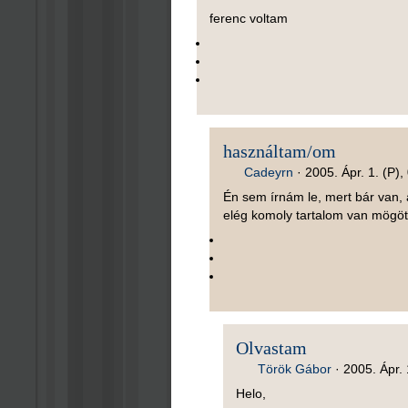
ferenc voltam
használtam/om
Cadeyrn
·
2005. Ápr. 1. (P),
Én sem írnám le, mert bár van, a
elég komoly tartalom van mögöt
Olvastam
Török Gábor
·
2005. Ápr. 
Helo,