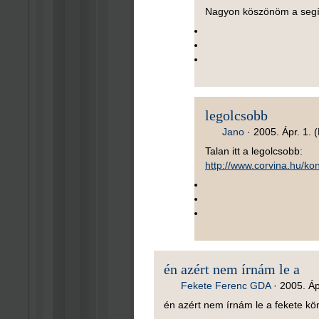
Nagyon köszönöm a segít
legolcsobb
Jano
·
2005. Ápr. 1. 
Talan itt a legolcsobb:
http://www.corvina.hu/k
én azért nem írnám le a
Fekete Ferenc GDA
·
2005. Áp
én azért nem írnám le a fekete kön