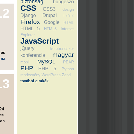
biztonság
böngésző
CSS
12
CSS3
design
Django
Drupal
felület
Firefox
Google
HTML
HTML 5
HTML5
Internet
Explorer
JavaScript
jQuery
keretrendszer
ges
magyar
konferencia
éma
MySQL
mobil
PEAR
PHP
PHP 5
Python
rendezvény
WordPress
Zend
13
további címkék
 24
te
ben