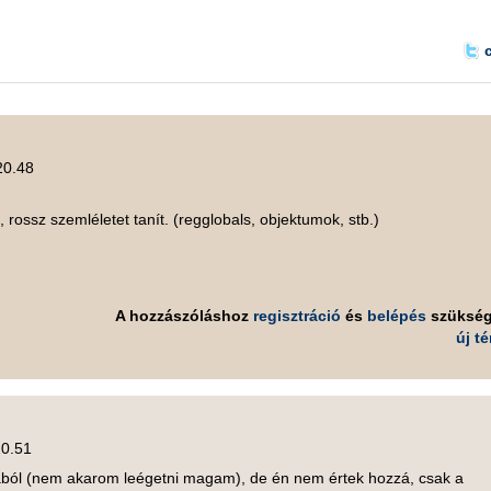
20.48
 rossz szemléletet tanít. (regglobals, objektumok, stb.)
A hozzászóláshoz
regisztráció
és
belépés
szüksé
új t
20.51
ából (nem akarom leégetni magam), de én nem értek hozzá, csak a