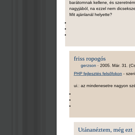
barátomnak kellene, és szeretném 
nagyjából, na ezzel nem dicseksz
Mit ajánlanál helyette?
friss ropogós
gerzson
·
2005. Már. 31. (Cs
PHP fejlesztés felsőfokon
- szer
ui.: az mindenesetre nagyon szép
Utánanéztem, még ezt