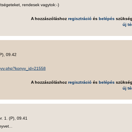
ségeteket, rendesek vagytok:-)
A hozzászóláshoz
regisztráció
és
belépés
szüksé
új t
(P), 09.42
onyv.php?konyv_id=21558
A hozzászóláshoz
regisztráció
és
belépés
szüksé
új t
r. 1. (P), 09.41
yvet...