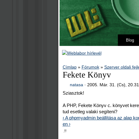
Blog
Címlap
»
Fórumok
»
Szerver oldali fej
Fekete Könyv
natasa
·
2005. Már. 31. (Cs), 20.3
Sziasztok!
A PHP, Fekete Könyv c. könyvet ker
tud esetleg valaki segíteni?
‹ A phpmyadmin beállítása az alap konf
en ›
■