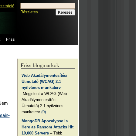
isztráció
Részletes
k
Friss
Friss blogmarkok
Web Akadálymentesítési
Útmutató (WCAG) 2.1 –
nyilvános munkaterv
–
Megjelent a WCAG (Web
Akadálymentesítési
 Nem
Útmutató) 2.1 nyilvános
munkaterv
(0)
main-
MongoDB Apocalypse Is
Here as Ransom Attacks Hit
10,000 Servers
– Több