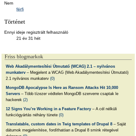
Nem
férfi
Történet
Ennyi ideje regisztrált felhasználó
21 év 31 hét
Friss blogmarkok
Web Akadálymentesítési Útmutató (WCAG) 2.1 – nyilvános
munkaterv
– Megjelent a WCAG (Web Akadálymentesítési Útmutató)
2.1 nyilvános munkaterv
(0)
MongoDB Apocalypse Is Here as Ransom Attacks Hit 10,000
Servers
– Több tízezer védtelen MongoDB szerverre csaptak le
hackerek
(2)
12 Signs You’re Working in a Feature Factory
– A cél nélküli
funkciógyártás néhány tünete
(0)
Translatable, custom dates in Twig templates of Drupal 8
– Saját
dátumok megjelenítése, fordíthatóan a Drupal 8 smink rétegével