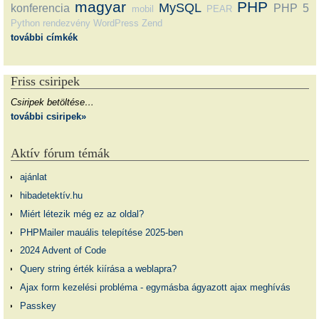
magyar
PHP
MySQL
konferencia
PHP 5
mobil
PEAR
Python
rendezvény
WordPress
Zend
további címkék
Friss csiripek
Csiripek betöltése…
további csiripek»
Aktív fórum témák
ajánlat
hibadetektív.hu
Miért létezik még ez az oldal?
PHPMailer mauális telepítése 2025-ben
2024 Advent of Code
Query string érték kiírása a weblapra?
Ajax form kezelési probléma - egymásba ágyazott ajax meghívás
Passkey