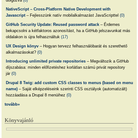
dolgozva
(0)
NativeScript – Cross-Platform Native Development with
Javascript
– Fejlesszünk natív mobilalkalmazást JavaScripttel
(0)
GitHub Security Update: Reused password attack
– Érdemes
bekapcsolni a kétfaktoros azonosítást, ha a GitHub jelszavunkat más
oldalakon is újra felhasználtuk
(17)
UX Design könyv
– Hogyan tervezz felhasználóbarát és szerethető
alkalmazásokat?
(0)
Introducing unlimited private repositories
– Megváltozik a GitHub
díjszabása: minden előfizetéshez korlátlan számú privát repository
jár
(0)
Drupal 8 Twig: add custom CSS classes to menus (based on menu
name)
– Saját elképzeléseink szerinti CSS osztályok (automatizált)
hozzáadása a Drupal 8 menüihez
(0)
tovább»
Könyvajánló